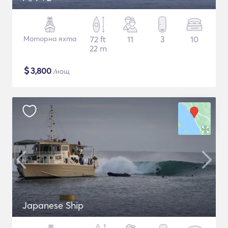
Моторна яхта
72 ft
11
3
10
22 m
$
3,800
/нощ
Japanese Ship