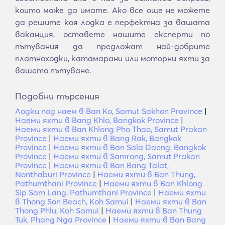
които може да имате. Ако все още не можете
да решите коя лодка е перфектна за вашата
ваканция, оставете нашите експерти по
пътувания да предложат най-добрите
платноходки, катамарани или моторни яхти за
вашето пътуване.
Подобни търсения
Лодки под наем в Ban Ko, Samut Sakhon Province
|
Наеми яхти в Bang Khlo, Bangkok Province
|
Наеми яхти в Ban Khlong Pho Thao, Samut Prakan
Province
|
Наеми яхти в Bang Rak, Bangkok
Province
|
Наеми яхти в Ban Sala Daeng, Bangkok
Province
|
Наеми яхти в Samrong, Samut Prakan
Province
|
Наеми яхти в Ban Bang Talat,
Nonthaburi Province
|
Наеми яхти в Ban Thung,
Pathumthani Province
|
Наеми яхти в Ban Khlong
Sip Sam Lang, Pathumthani Province
|
Наеми яхти
в Thong Son Beach, Koh Samui
|
Наеми яхти в Ban
Thong Phlu, Koh Samui
|
Наеми яхти в Ban Thung
Tuk, Phang Nga Province
|
Наеми яхти в Ban Bang