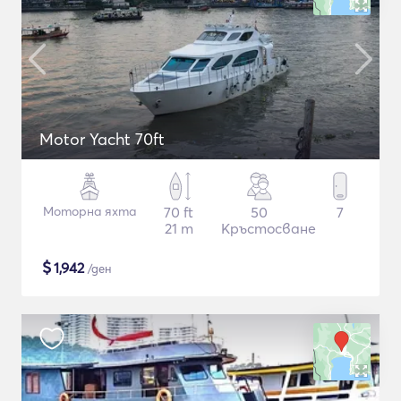
Motor Yacht 70ft
Моторна яхта
70 ft
50
7
21 m
Кръстосване
$
1,942
/ден