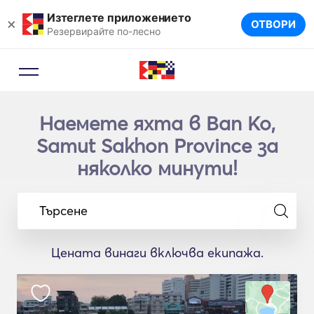
Изтеглете приложението
×
ОТВОРИ
Резервирайте по-лесно
Наемете яхта в Ban Ko,
Samut Sakhon Province за
няколко минути!
Търсене
Цената винаги включва екипажа.