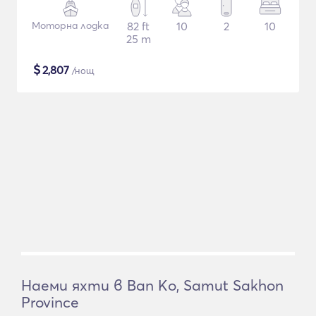
Моторна лодка
82 ft
10
2
10
25 m
$
2,807
/нощ
Наеми яхти в Ban Ko, Samut Sakhon
Province