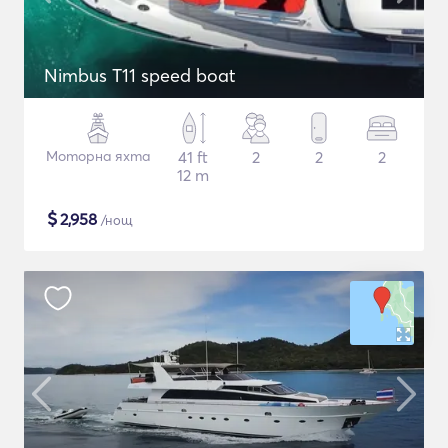
Nimbus T11 speed boat
Моторна яхта
41 ft
2
2
2
12 m
$
2,958
/нощ