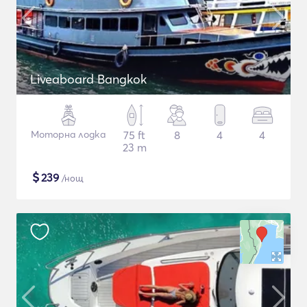
Liveaboard Bangkok
Моторна лодка
75 ft
8
4
4
23 m
$
239
/нощ