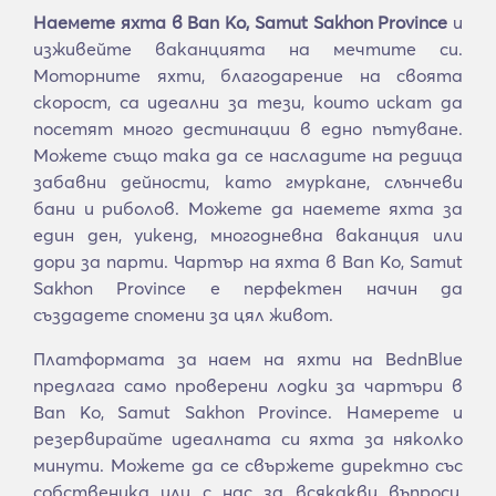
Наемете яхта в Ban Ko, Samut Sakhon Province
и
изживейте ваканцията на мечтите си.
Моторните яхти, благодарение на своята
скорост, са идеални за тези, които искат да
посетят много дестинации в едно пътуване.
Можете също така да се насладите на редица
забавни дейности, като гмуркане, слънчеви
бани и риболов. Можете да наемете яхта за
един ден, уикенд, многодневна ваканция или
дори за парти. Чартър на яхта в Ban Ko, Samut
Sakhon Province е перфектен начин да
създадете спомени за цял живот.
Платформата за наем на яхти на BednBlue
предлага само проверени лодки за чартъри в
Ban Ko, Samut Sakhon Province. Намерете и
резервирайте идеалната си яхта за няколко
минути. Можете да се свържете директно със
собственика или с нас за всякакви въпроси,