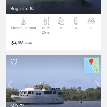
Baglietto 85
Моторна яхта
85 ft
8
4
6
26 m
$
4,258
/нощ
M/Y 72