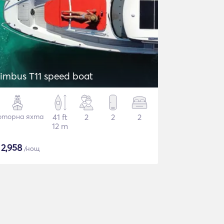
imbus T11 speed boat
торна яхта
41 ft
2
2
2
12 m
$
2,958
/нощ