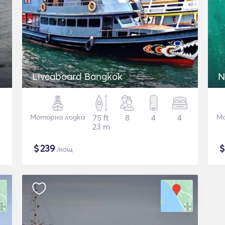
Liveaboard Bangkok
N
Моторна лодка
75 ft
8
4
4
Мо
23 m
$
239
/нощ