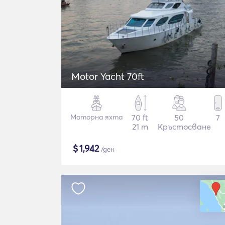
Motor Yacht 70ft
Моторна яхта
70 ft
50
7
21 m
Кръстосване
$
1,942
/ден