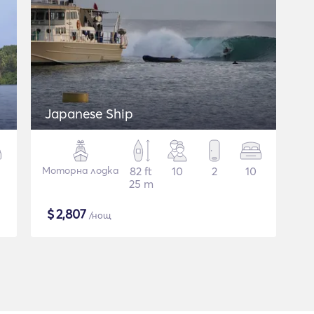
Japanese Ship
Моторна лодка
82 ft
10
2
10
25 m
$
2,807
/нощ