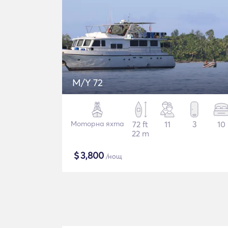
M/Y 72
Моторна яхта
72 ft
11
3
10
22 m
$
3,800
/нощ