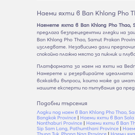
Наеми яхти в Ban Khlong Pho Th
Наемете яхта в Ban Khlong Pho Thao, S
предлага безпрецедентни гледки на за
Ban Khlong Pho Thao, Samut Prakan Pro
изследвате. Независимо дали предпочи
спокойно плажно място за пикник и пл
Платформата за наем на яхти на BednBl
Намерете и резервирайте идеалната с
всякакви въпроси, които може да има
нашите експерти по пътувания да пре
Подобни търсения
Лодки под наем в Ban Khlong Pho Thao, Sa
Bangkok Province
|
Наеми яхти в Ban Sala 
Nonthaburi Province
|
Наеми яхти в Ban Th
Sip Sam Lang, Pathumthani Province
|
Наем
Thung Tuk, Phang Nga Province
|
Наеми яхт