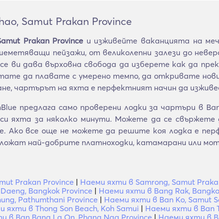
ao, Samut Prakan Province
amut Prakan Province
и изживейте ваканцията на ме
шеметяващи пейзажи, от великолепни залези до неве
vince ви дава върховна свобода да изберете как да пр
тате да плавате с умерено темпо, да откривате нов
уване, чартърът на яхта е перфектният начин да изжи
ue предлага само проверени лодки за чартъри в Ban K
и яхта за няколко минути. Можете да се свържете д
те. Ако все още не можете да решите коя лодка е пе
дложат най-добрите платноходки, катамарани или мот
mut Prakan Province
|
Наеми яхти в Samrong, Samut Prakan
Daeng, Bangkok Province
|
Наеми яхти в Bang Rak, Bangko
ung, Pathumthani Province
|
Наеми яхти в Ban Ko, Samut S
и яхти в Thong Son Beach, Koh Samui
|
Наеми яхти в Ban T
и в Ban Bang La On, Phang Nga Province
|
Наеми яхти в Ba