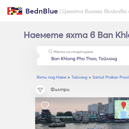
BednBlue
| Цената винаги включва 
Наемете яхта в Ban Khlo
Място на стартиране
Яхти под Наем
Тайланд
Samut Prakan Prov
Филтри