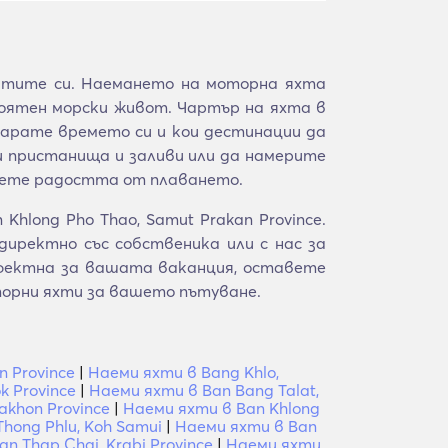
чтите си. Наемането на моторна яхта
роятен морски живот. Чартър на яхта в
екарате времето си и кои дестинации да
и пристанища и заливи или да намерите
веете радостта от плаването.
hlong Pho Thao, Samut Prakan Province.
иректно със собственика или с нас за
рфектна за вашата ваканция, оставете
орни яхти за вашето пътуване.
 Province
|
Наеми яхти в Bang Khlo,
k Province
|
Наеми яхти в Ban Bang Talat,
akhon Province
|
Наеми яхти в Ban Khlong
hong Phlu, Koh Samui
|
Наеми яхти в Ban
n Thap Chai, Krabi Province
|
Наеми яхти