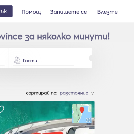
сък
Помощ
Запишете се
Влезте
vince за няколко минути!
Гости
cортирай по:
>