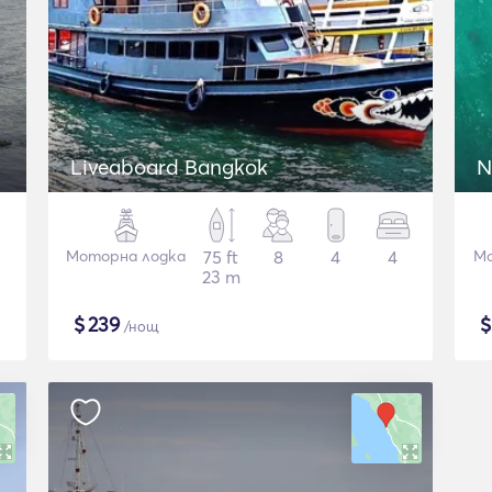
Liveaboard Bangkok
N
Моторна лодка
75 ft
8
4
4
Мо
23 m
$
239
/нощ