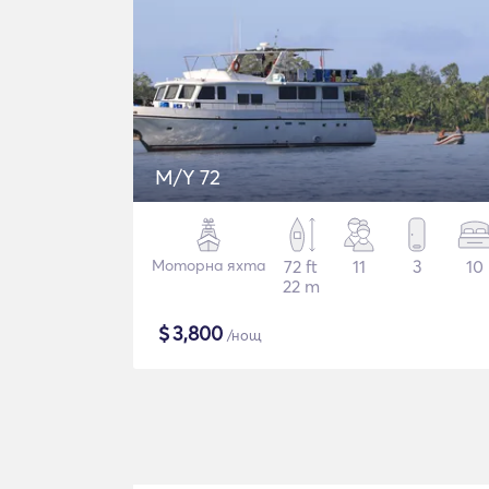
M/Y 72
Моторна яхта
72 ft
11
3
10
22 m
$
3,800
/нощ