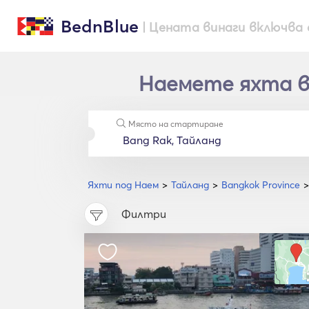
BednBlue
| Цената винаги включва 
Наемете яхта в 
Място на стартиране
Яхти под Наем
Тайланд
Bangkok Province
Филтри