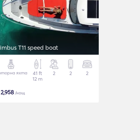
imbus T11 speed boat
торна яхта
41 ft
2
2
2
12 m
$
2,958
/нощ