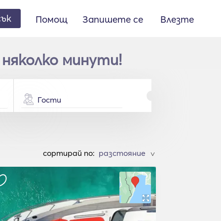
сък
Помощ
Запишете се
Влезте
 няколко минути!
Гости
cортирай по:
>