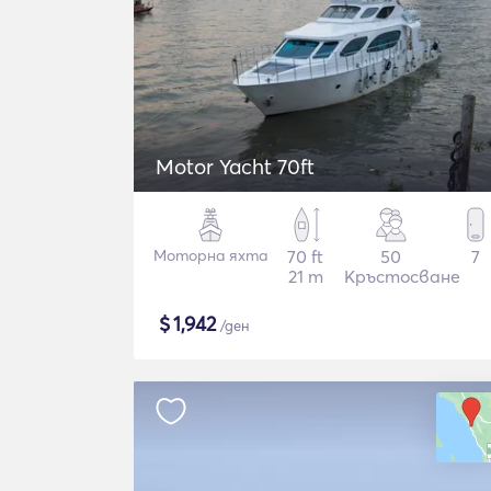
Motor Yacht 70ft
Моторна яхта
70 ft
50
7
21 m
Кръстосване
$
1,942
/ден