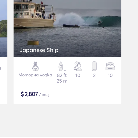
Japanese Ship
Моторна лодка
82 ft
10
2
10
25 m
$
2,807
/нощ