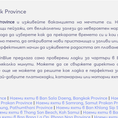
k Province
ovince
и изживейте ваканцията на мечтите си. Н
и пейзажи, от великолепни залези до невероятен мор
обода да изберете как да прекарате времето си и кои
но темпо, да откривате нови пристанища и заливи или
 перфектният начин да изживеете радостта от плаван
Blue предлага само проверени лодки за чартъри в Ba
няколко минути. Можете да се свържете директно съ
се още не можете да решите коя лодка е перфектна
ай-добрите платноходки, катамарани или моторни ях
nce
|
Наеми яхти в Ban Sala Daeng, Bangkok Province
|
Нае
 Prakan Province
|
Наеми яхти в Samrong, Samut Prakan Pr
ung, Pathumthani Province
|
Наеми яхти в Ban Khlong Sip 
еми яхти в Thong Son Beach, Koh Samui
|
Наеми яхти в Ban
 яхти в Ban Bang La On, Phang Nga Province
|
Наеми яхти 