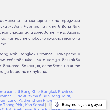
аемането на моторна яхта предлага
ски живот. Чартър на яхта в Bang Rak,
 дестинации да изследвате. Независимо
 да намерите спокойно плажно място за
ето.
ng Rak, Bangkok Province. Намерете и
с собственика или с нас за всякакви
 за вашата ваканция, оставете нашите
ти за вашето пътуване.
ми яхти в Bang Khlo, Bangkok Province
|
ovince
|
Наеми яхти в Ban Bang Talat,
Sam Lang, Pathumthani Province
|
Наеми
Валута, език и други
 Thong Phlu, Koh Samui
|
Наеми яхти в
в Таб Каек Бийч, Krabi Province
|
Наеми