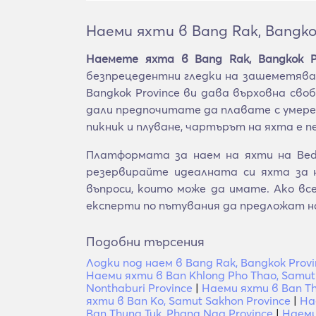
Наеми яхти в Bang Rak, Bangko
Наемете яхта в Bang Rak, Bangkok Pr
безпрецедентни гледки на зашеметяващ
Bangkok Province ви дава върховна св
дали предпочитате да плавате с умере
пикник и плуване, чартърът на яхта е
Платформата за наем на яхти на Bedn
резервирайте идеалната си яхта за 
въпроси, които може да имате. Ако в
експерти по пътувания да предложат н
Подобни търсения
Лодки под наем в Bang Rak, Bangkok Provi
Наеми яхти в Ban Khlong Pho Thao, Samut
Nonthaburi Province
|
Наеми яхти в Ban Th
яхти в Ban Ko, Samut Sakhon Province
|
На
Ban Thung Tuk, Phang Nga Province
|
Наеми