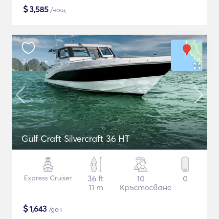
$
3,585
/нощ
Gulf Craft Silvercraft 36 HT
Express Cruiser
36 ft
10
0
11 m
Кръстосване
$
1,643
/ден