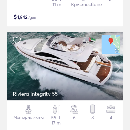
11 m
Кръстосване
$
1,942
/ден
Riviera Integrity 55
Моторна яхта
55 ft
6
3
4
17 m