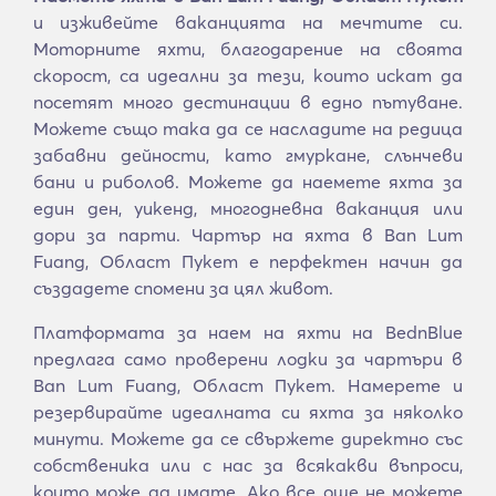
и изживейте ваканцията на мечтите си.
Моторните яхти, благодарение на своята
скорост, са идеални за тези, които искат да
посетят много дестинации в едно пътуване.
Можете също така да се насладите на редица
забавни дейности, като гмуркане, слънчеви
бани и риболов. Можете да наемете яхта за
един ден, уикенд, многодневна ваканция или
дори за парти. Чартър на яхта в Ban Lum
Fuang, Област Пукет е перфектен начин да
създадете спомени за цял живот.
Платформата за наем на яхти на BednBlue
предлага само проверени лодки за чартъри в
Ban Lum Fuang, Област Пукет. Намерете и
резервирайте идеалната си яхта за няколко
минути. Можете да се свържете директно със
собственика или с нас за всякакви въпроси,
които може да имате. Ако все още не можете