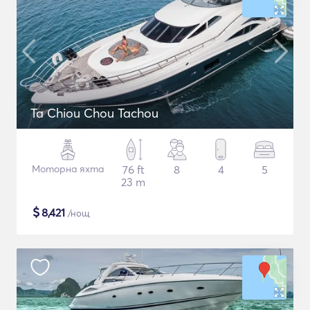
Ta Chiou Chou Tachou
Моторна яхта
76 ft
8
4
5
23 m
$
8,421
/нощ