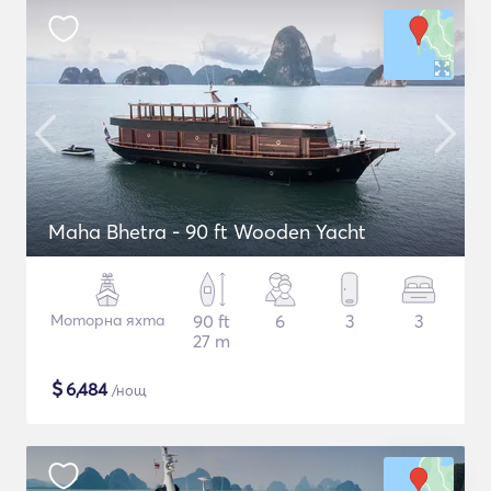
Maha Bhetra - 90 ft Wooden Yacht
Моторна яхта
90 ft
6
3
3
27 m
$
6,484
/нощ