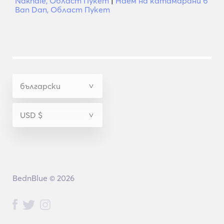
Nakhale, Област Пукет
|
Наем на катамарани в
Ban Dan, Област Пукет
BednBlue © 2026