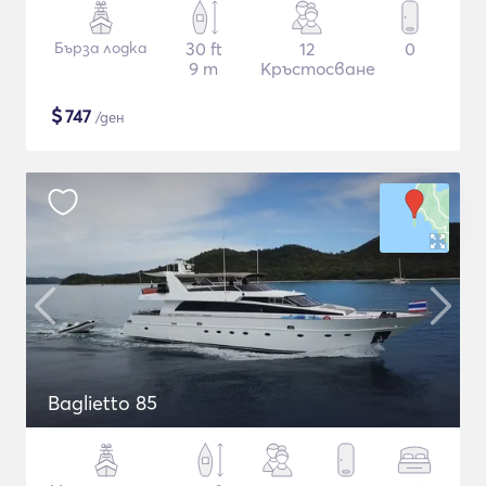
Бърза лодка
30 ft
12
0
9 m
Кръстосване
$
747
/ден
Baglietto 85