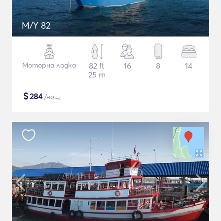
M/Y 82
Моторна лодка
82 ft
16
8
14
25 m
$
284
/нощ