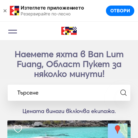
Изтеглете приложението
×
ОТВОРИ
Резервирайте по-лесно
Наемете яхта в Ban Lum
Fuang, Област Пукет за
няколко минути!
Търсене
Цената винаги включва екипажа.