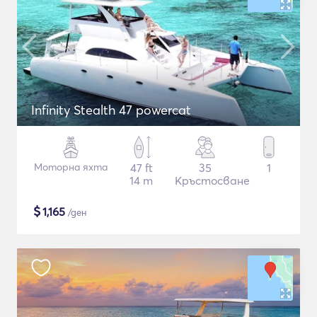
Infinity Stealth 47 powercat
Моторна яхта
47 ft
35
1
14 m
Кръстосване
$
1,165
/ден