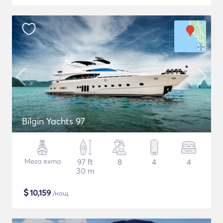
Bilgin Yachts 97
Мега яхта
97 ft
8
4
4
30 m
$
10,159
/нощ