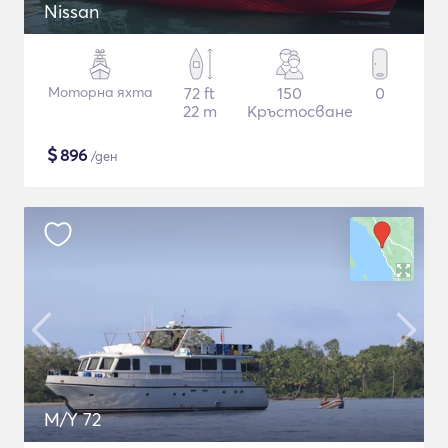
Nissan
Моторна яхта
72 ft
150
0
22 m
Кръстосване
$
896
/ден
M/Y 72