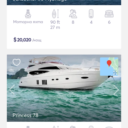
Моторна яхта
90 ft
8
4
6
27 m
$
20,020
/нощ
Princess 78