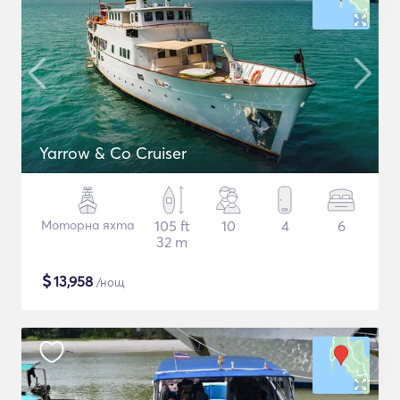
Yarrow & Co Cruiser
Моторна яхта
105 ft
10
4
6
32 m
$
13,958
/нощ