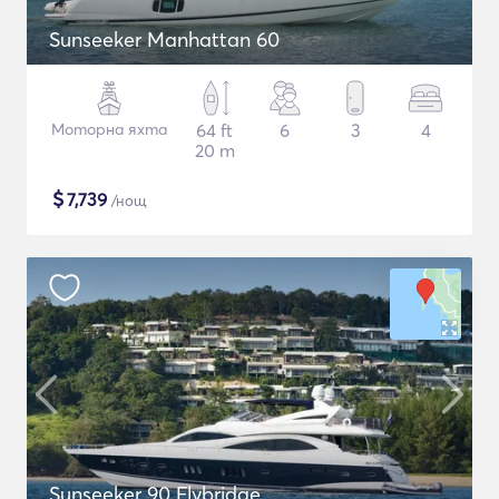
Sunseeker Manhattan 60
Моторна яхта
64 ft
6
3
4
20 m
$
7,739
/нощ
Sunseeker 90 Flybridge