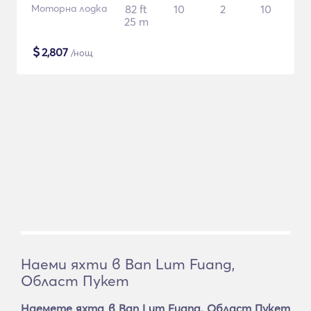
Моторна лодка
82 ft
10
2
10
25 m
$
2,807
/нощ
Наеми яхти в Ban Lum Fuang,
Област Пукет
Наемете яхта в Ban Lum Fuang, Област Пукет