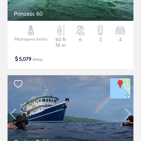
Princess 60
Моторна яхта
60 ft
6
3
4
18 m
$
5,079
/нощ