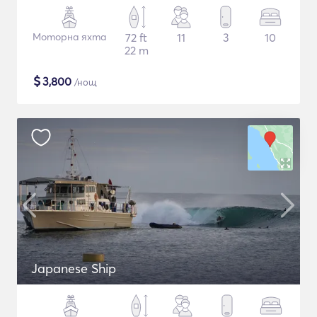
Моторна яхта
72 ft
11
3
10
22 m
$
3,800
/нощ
Japanese Ship