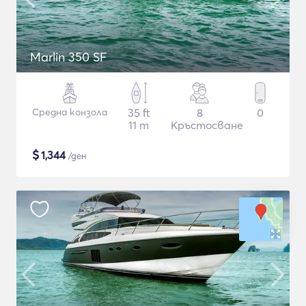
Marlin 350 SF
Средна конзола
35 ft
8
0
11 m
Кръстосване
$
1,344
/ден