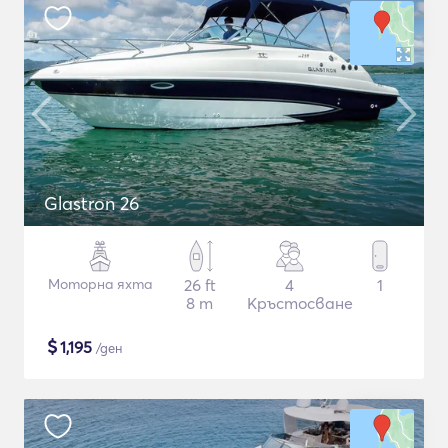
Glastron 26
Моторна яхта
26 ft
4
1
8 m
Кръстосване
$
1,195
/ден