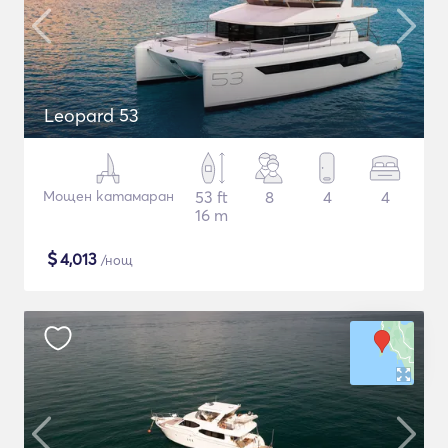
Leopard 53
Мощен катамаран
53 ft
8
4
4
16 m
$
4,013
/нощ