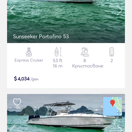
Sunseeker Portofino 53
Express Cruiser
53 ft
8
2
16 m
Кръстосване
$
4,034
/ден