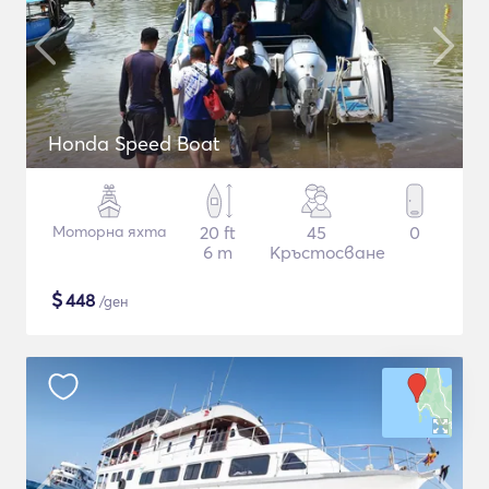
Honda Speed Boat
Моторна яхта
20 ft
45
0
6 m
Кръстосване
$
448
/ден