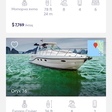
Моторна яхта
78 ft
8
4
6
24 m
$
7,769
/нощ
Oryx 36
Express Cruiser
36 ft
8
2