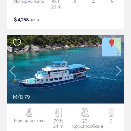
Моторна яхта
85 ft
8
4
6
26 m
$
4,258
/нощ
M/B 79
Моторна яхта
79 ft
20
0
24 m
Кръстосване