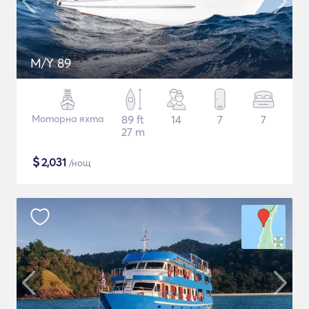
M/Y 89
Моторна яхта
89 ft
14
7
7
27 m
$
2,031
/нощ