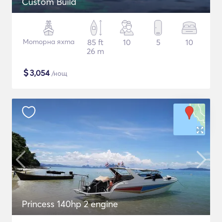
Custom Build
Моторна яхта
85 ft
10
5
10
26 m
$
3,054
/нощ
Princess 140hp 2 engine