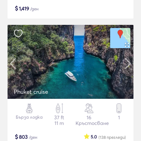
$
1,419
/ден
Phuket cruise
Бърза лодка
37 ft
16
1
11 m
Кръстосване
$
803
5.0
/ден
(138
прегледи
)