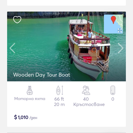
Wooden Day Tour Boat
Моторна яхта
66 ft
40
0
20 m
Кръстосване
$
1,010
/ден