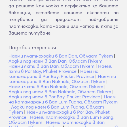
да решите коя лодка е перфектна за вашата
ваканция, оставете нашите експерти по
пътувания да предложат най-добрите
платноходки, катамарани или моторни яхти за
вашето пътуване.
Подобни търсения
Наеми платноходки в Ban Dan, Област Пукет
|
Лодки под наем в Ban Dan, Област Пукет
|
Наеми яхти в Ban Dan, Област Пукет
|
Наеми
яхти в Por Bay, Phuket Province
|
Наем на
катамарани в Por Bay, Phuket Province
|
Наем на
катамарани в Ban Nakhale, Област Пукет
|
Наеми яхти в Ban Nakhale, Област Пукет
|
Лодки под наем в Ban Nakhale, Област Пукет
|
Лодки под наем в Por Bay, Phuket Province
|
Наем
на катамарани в Ban Lum Fuang, Област Пукет
|
Лодки под наем в Ban Lum Fuang, Област
Пукет
|
Наеми платноходки в Por Bay, Phuket
Province
|
Наеми платноходки в Ban Lum Fuang,
Област Пукет
|
Наеми платноходки в Ban