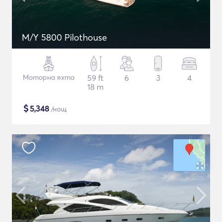
M/Y 5800 Pilothouse
Моторна яхта
59 ft
6
3
4
18 m
$
5,348
/нощ