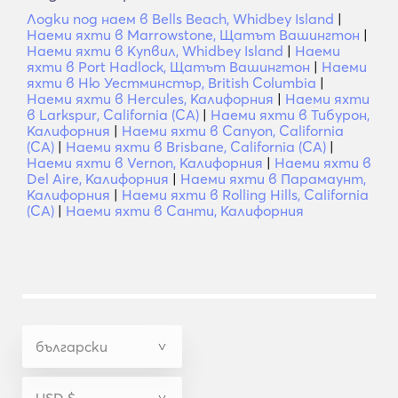
Лодки под наем в Bells Beach, Whidbey Island
|
Наеми яхти в Marrowstone, Щатът Вашингтон
|
Наеми яхти в Купвил, Whidbey Island
|
Наеми
яхти в Port Hadlock, Щатът Вашингтон
|
Наеми
яхти в Ню Уестминстър, British Columbia
|
Наеми яхти в Hercules, Калифорния
|
Наеми яхти
в Larkspur, California (CA)
|
Наеми яхти в Тибурон,
Калифорния
|
Наеми яхти в Canyon, California
(CA)
|
Наеми яхти в Brisbane, California (CA)
|
Наеми яхти в Vernon, Калифорния
|
Наеми яхти в
Del Aire, Калифорния
|
Наеми яхти в Парамаунт,
Калифорния
|
Наеми яхти в Rolling Hills, California
(CA)
|
Наеми яхти в Санти, Калифорния