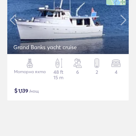
Grand Banks yacht cruise
Моторна яхта
48 ft
6
2
4
15 m
$
1,139
/нощ