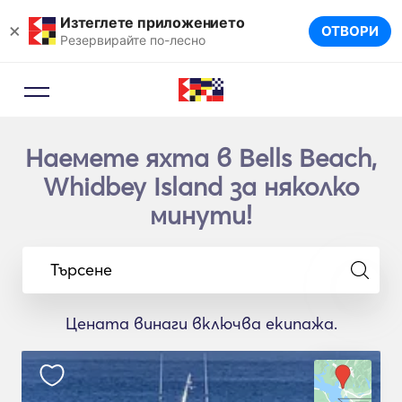
Изтеглете приложението
×
ОТВОРИ
Резервирайте по-лесно
Наемете яхта в Bells Beach,
Whidbey Island за няколко
минути!
Търсене
Цената винаги включва екипажа.