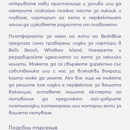
откривате нови пристанища и заливи или да
намерите спокойно плажно място за пикник и
плуване, чартърът на яхта е перфектният
начин да изживеете радостта от плаването.
Платформата за наем на яхти на BednBlue
предлага само проверени лодки за чартъри в
Bells Beach, Whidbey Island. Намерете и
резервирайте идеалната си яхта за няколко
минути. Можете да се свържете директно със
собственика или с нас за всякакви въпроси,
които може да имате. Ако все още не можете
да решите коя лодка е перфектна за вашата
ваканция, оставете нашите експерти по
пътувания да предложат най-добрите
платноходки, катамарани или моторни яхти за
вашето пътуване.
Подобни търсения