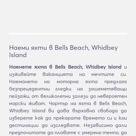
Наеми яхти в Bells Beach, Whidbey
Island
Наемете яхта в Bells Beach, Whidbey Island
и
изживейте ваканцията на мечтите си.
Наемането на моторна яхта предлага
безпрецедентни гледки на зашеметяващи
пейзажи, от великолепни залези до невероятен
морски живот. Чартър на яхта в Bells Beach,
Whidbey Island ви дава върховна свобода да
изберете как да прекарате времето си и кои
дестинации да изследвате. Независимо дали
предпочитате да плавате с умерено темпо, да