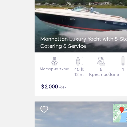
Manhattan Luxury Yacht with 5-St
Catering & Service
Моторна яхта
40 ft
6
1
12 m
Кръстосване
$
2,000
/ден