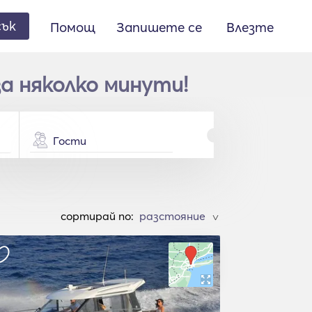
сък
Помощ
Запишете се
Влезте
а няколко минути!
Гости
cортирай по:
>