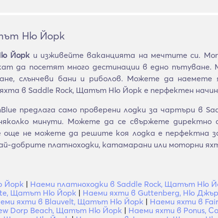
атът Ню Йорк
Ню Йорк
и изживейте ваканцията на мечтите си. Мот
искат да посетят много дестинации в едно пътуване.
ане, слънчеви бани и риболов. Можете да наемете я
 яхта в Saddle Rock, Щатът Ню Йорк е перфектен начин
Blue предлага само проверени лодки за чартъри в Sa
няколко минути. Можете да се свържете директно съ
се още не можете да решите коя лодка е перфектна
ай-добрите платноходки, катамарани или моторни ях
ю Йорк
|
Наеми платноходки в Saddle Rock, Щатът Ню Й
ote, Щатът Ню Йорк
|
Наеми яхти в Guttenberg, Ню Джъ
еми яхти в Blauvelt, Щатът Ню Йорк
|
Наеми яхти в Fai
ew Dorp Beach, Щатът Ню Йорк
|
Наеми яхти в Ponus, Con