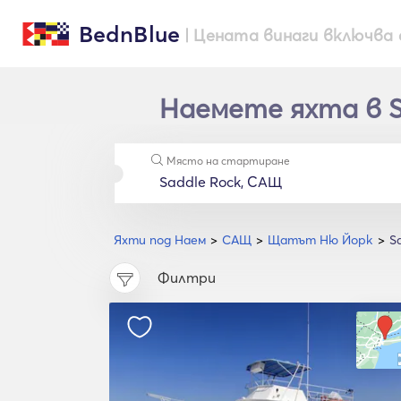
BednBlue
| Цената винаги включва 
Наемете яхта в S
Място на стартиране
Яхти под Наем
САЩ
Щатът Ню Йорк
S
Филтри