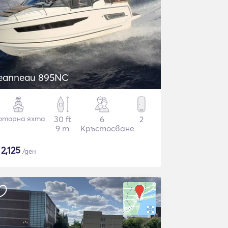
Jeanneau 895NC
оторна яхта
30 ft
6
2
9 m
Кръстосване
$
2,125
/ден