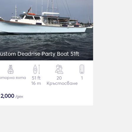
ustom Deadrise Party Boat 51ft
оторна яхта
51 ft
20
1
16 m
Кръстосване
$
2,000
/ден