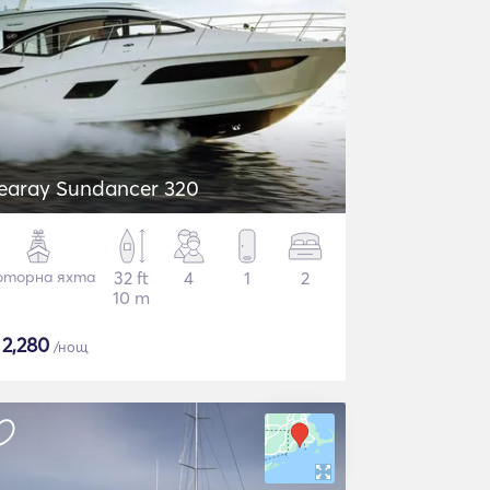
earay Sundancer 320
торна яхта
32 ft
4
1
2
10 m
$
2,280
/нощ