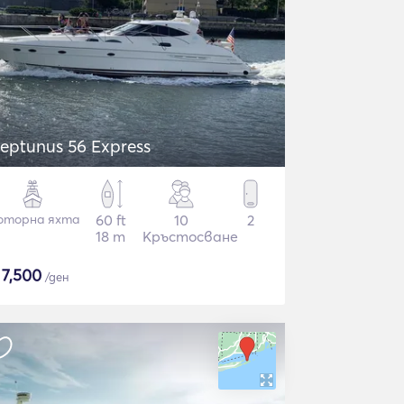
eptunus 56 Express
оторна яхта
60 ft
10
2
18 m
Кръстосване
$
7,500
/ден