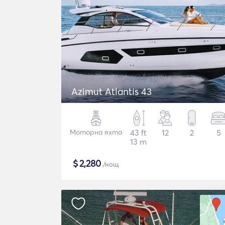
Azimut Atlantis 43
Моторна яхта
43 ft
12
2
5
13 m
$
2,280
/нощ