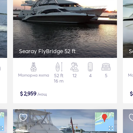
Searay FlyBridge 52 ft
S
Моторна яхта
52 ft
12
4
5
Мо
16 m
$
2,959
/нощ