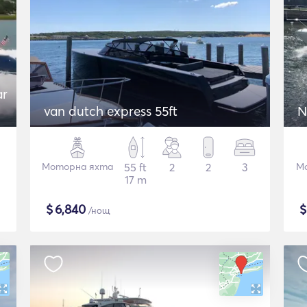
ar
van dutch express 55ft
N
Моторна яхта
55 ft
2
2
3
М
17 m
$
6,840
/нощ