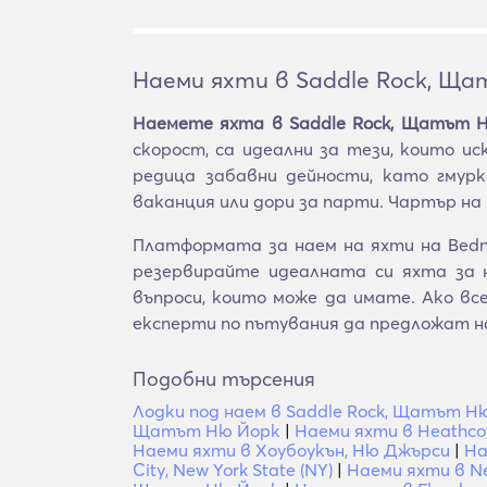
Наеми яхти в Saddle Rock, Щ
Наемете яхта в Saddle Rock, Щатът 
скорост, са идеални за тези, които 
редица забавни дейности, като гмурк
ваканция или дори за парти. Чартър на
Платформата за наем на яхти на Bedn
резервирайте идеалната си яхта за 
въпроси, които може да имате. Ако в
експерти по пътувания да предложат н
Подобни търсения
Лодки под наем в Saddle Rock, Щатът Н
Щатът Ню Йорк
|
Наеми яхти в Heathc
Наеми яхти в Хоубоукън, Ню Джърси
|
На
City, New York State (NY)
|
Наеми яхти в N