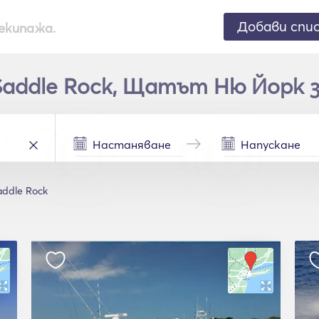
Добави спи
екипажа.
addle Rock, Щатът Ню Йорк з
addle Rock