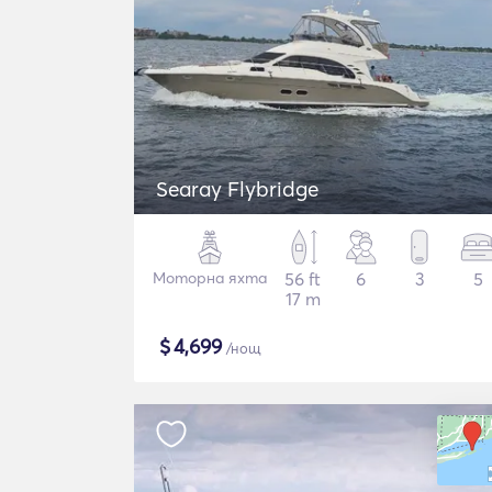
Searay Flybridge
Моторна яхта
56 ft
6
3
5
17 m
$
4,699
/нощ