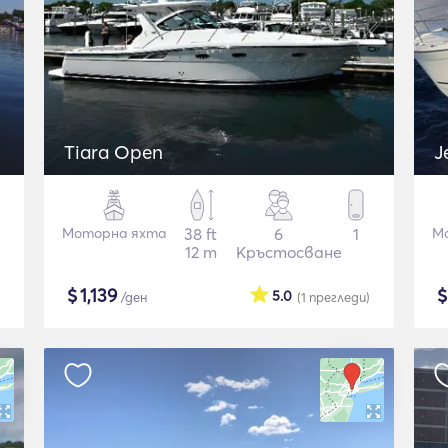
Tiara Open
Моторна яхта
38 ft
6
1
М
12 m
Кръстосване
$
1,139
5.0
/ден
(1
прегледи
)