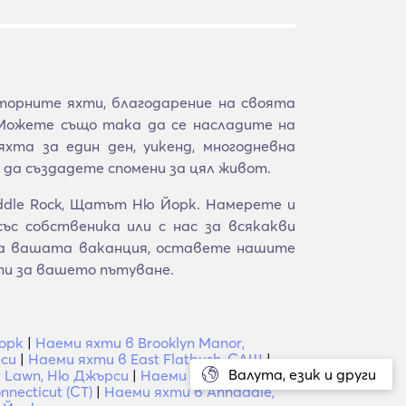
орните яхти, благодарение на своята
 Можете също така да се насладите на
хта за един ден, уикенд, многодневна
 да създадете спомени за цял живот.
ddle Rock, Щатът Ню Йорк. Намерете и
с собственика или с нас за всякакви
 за вашата ваканция, оставете нашите
ти за вашето пътуване.
орк
|
Наеми яхти в Brooklyn Manor,
рси
|
Наеми яхти в East Flatbush, САЩ
|
Валута, език и други
r Lawn, Ню Джърси
|
Наеми яхти в Grant
necticut (CT)
|
Наеми яхти в Annadale,