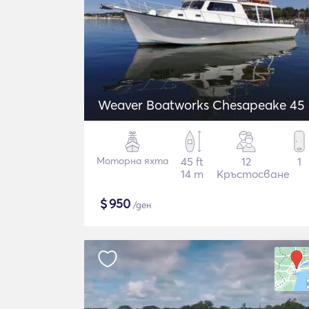
Weaver Boatworks Chesapeake 45
Моторна яхта
45 ft
12
1
14 m
Кръстосване
$
950
/ден