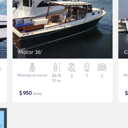
Motor 36'
C
Моторна яхта
36 ft
2
1
2
М
11 m
$
950
/нощ