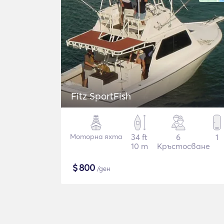
Fitz SportFish
Моторна яхта
34 ft
6
1
10 m
Кръстосване
$
800
/ден