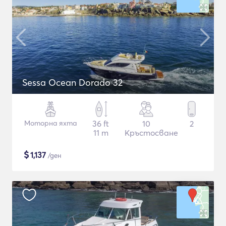
Sessa Ocean Dorado 32
Моторна яхта
36 ft
10
2
11 m
Кръстосване
$
1,137
/ден