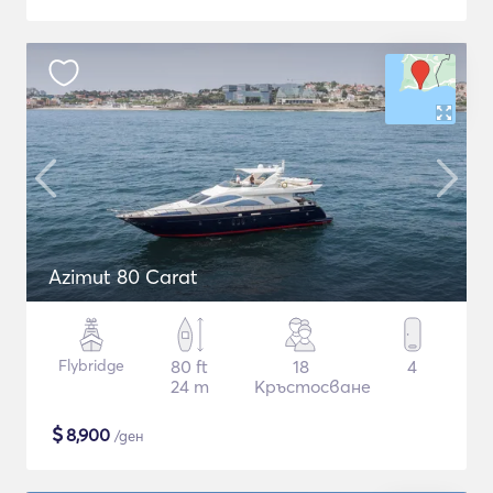
Azimut 80 Carat
Flybridge
80 ft
18
4
24 m
Кръстосване
$
8,900
/ден