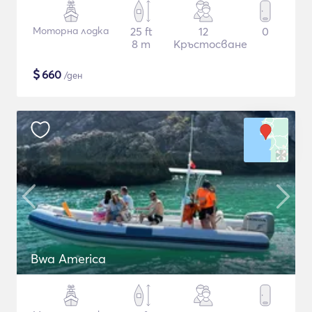
Моторна лодка
25 ft
12
0
8 m
Кръстосване
$
660
/ден
Bwa America