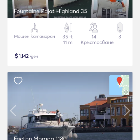
Fountaine Pajot Highland 35
Мощен катамаран
35 ft
14
3
11 m
Кръстосване
$
1,142
/ден
Faeton Moraga 1180