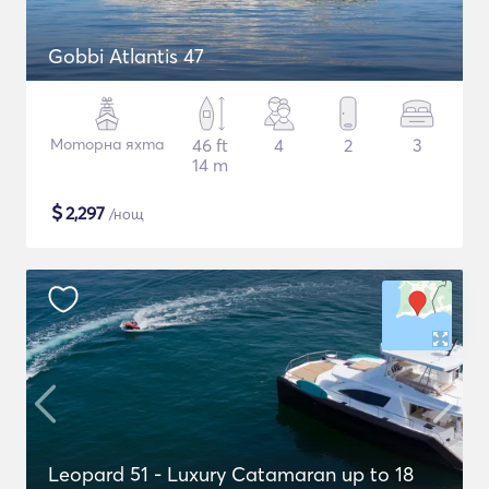
Gobbi Atlantis 47
Моторна яхта
46 ft
4
2
3
14 m
$
2,297
/нощ
Leopard 51 - Luxury Catamaran up to 18