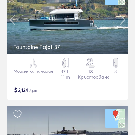
Fountaine Pajot 37
Мощен катамаран
37 ft
18
3
11 m
Кръстосване
$
2,124
/ден