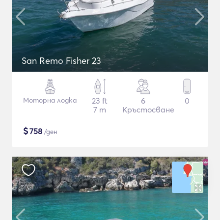
San Remo Fisher 23
Моторна лодка
23 ft
6
0
7 m
Кръстосване
$
758
/ден