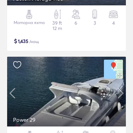
Моторна яхта
39 ft
6
3
4
12 m
$
1,435
/нощ
Power 29