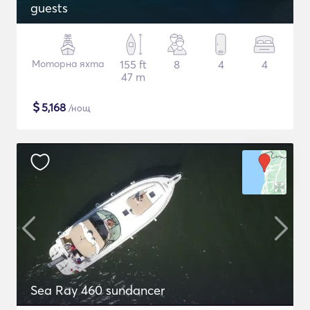
guests
Моторна яхта
155 ft
8
4
4
47 m
$
5,168
/нощ
Sea Ray 460 sundancer