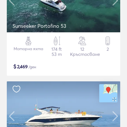
Sunseeker Portofino 53
Моторна яхта
174 ft
12
2
53 m
Кръстосване
$
2,469
/ден