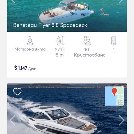
Beneteau Flyer 8.8 Spacedeck
Моторна яхта
27 ft
10
1
8 m
Кръстосване
$
1,147
/ден