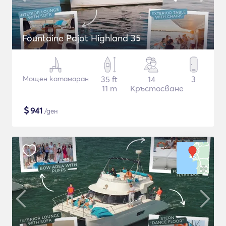
Fountaine Pajot Highland 35
Мощен катамаран
35 ft
14
3
11 m
Кръстосване
$
941
/ден