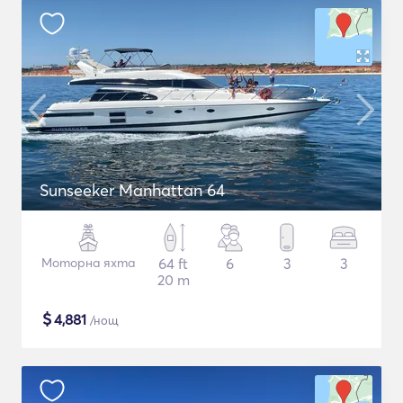
Sunseeker Manhattan 64
Моторна яхта
64 ft
6
3
3
20 m
$
4,881
/нощ