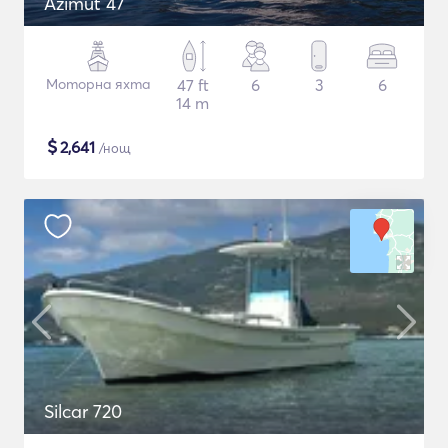
Azimut 47
Моторна яхта
47 ft
6
3
6
14 m
$
2,641
/нощ
Silcar 720