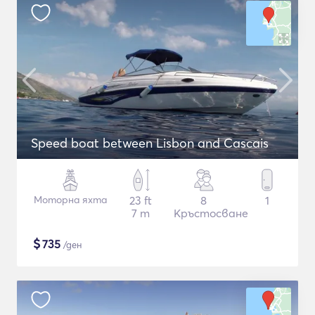
Speed boat between Lisbon and Cascais
Моторна яхта
23 ft
8
1
7 m
Кръстосване
$
735
/ден