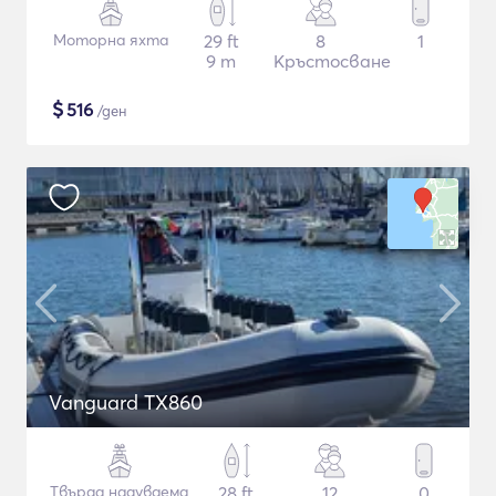
Моторна яхта
29 ft
8
1
9 m
Кръстосване
$
516
/ден
Vanguard TX860
Твърда надуваема
28 ft
12
0