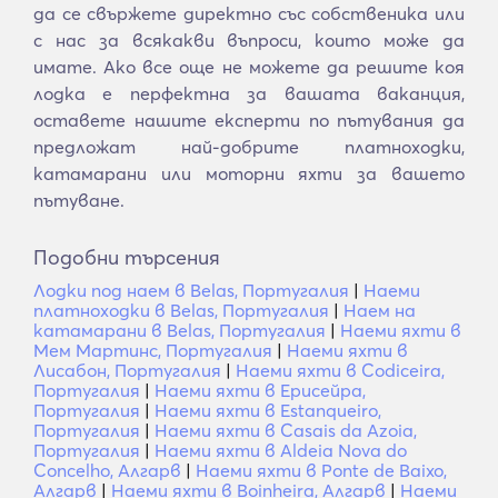
да се свържете директно със собственика или
с нас за всякакви въпроси, които може да
имате. Ако все още не можете да решите коя
лодка е перфектна за вашата ваканция,
оставете нашите експерти по пътувания да
предложат най-добрите платноходки,
катамарани или моторни яхти за вашето
пътуване.
Подобни търсения
Лодки под наем в Belas, Португалия
|
Наеми
платноходки в Belas, Португалия
|
Наем на
катамарани в Belas, Португалия
|
Наеми яхти в
Мем Мартинс, Португалия
|
Наеми яхти в
Лисабон, Португалия
|
Наеми яхти в Codiceira,
Португалия
|
Наеми яхти в Ерисейра,
Португалия
|
Наеми яхти в Estanqueiro,
Португалия
|
Наеми яхти в Casais da Azoia,
Португалия
|
Наеми яхти в Aldeia Nova do
Concelho, Алгарв
|
Наеми яхти в Ponte de Baixo,
Алгарв
|
Наеми яхти в Boinheira, Алгарв
|
Наеми