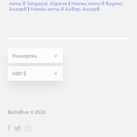
яхти в Sargaçal, Algarve
|
Наеми яхти в Буденс,
Алгарв
|
Наеми яхти в Алвор, Алгарв
BednBlue © 2026