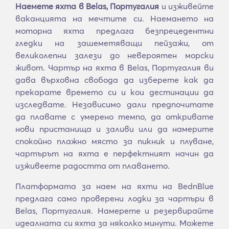
Наемете яхта в Belas, Португалия
и изживейте
ваканцията на мечтите си. Наемането на
моторна яхта предлага безпрецедентни
гледки на зашеметяващи пейзажи, от
великолепни залези до невероятен морски
живот. Чартър на яхта в Belas, Португалия ви
дава върховна свобода да изберете как да
прекарате времето си и кои дестинации да
изследвате. Независимо дали предпочитате
да плавате с умерено темпо, да откривате
нови пристанища и заливи или да намерите
спокойно плажно място за пикник и плуване,
чартърът на яхта е перфектният начин да
изживеете радостта от плаването.
Платформата за наем на яхти на BednBlue
предлага само проверени лодки за чартъри в
Belas, Португалия. Намерете и резервирайте
идеалната си яхта за няколко минути. Можете