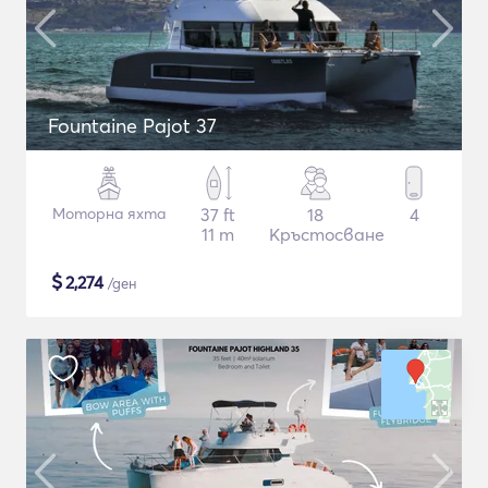
Fountaine Pajot 37
Моторна яхта
37 ft
18
4
11 m
Кръстосване
$
2,274
/ден