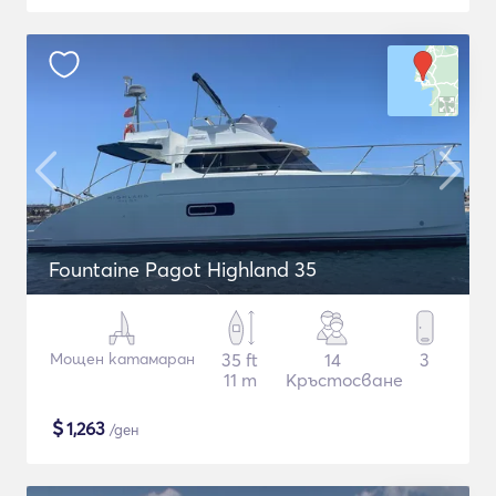
Fountaine Pagot Highland 35
Мощен катамаран
35 ft
14
3
11 m
Кръстосване
$
1,263
/ден