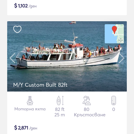
$
1,102
/ден
M/Y Custom Built 82ft
Моторна яхта
82 ft
80
0
25 m
Кръстосване
$
2,871
/ден