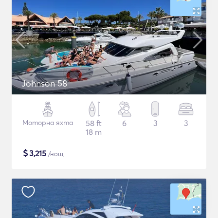
Johnson 58
Моторна яхта
58 ft
6
3
3
18 m
$
3,215
/нощ