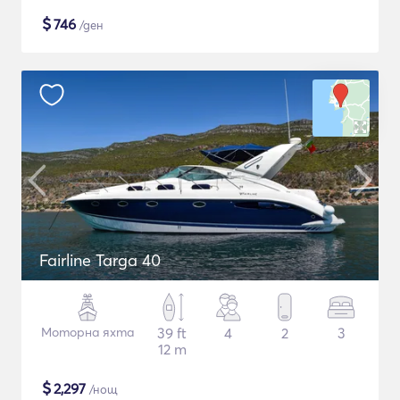
$
746
/ден
Fairline Targa 40
Моторна яхта
39 ft
4
2
3
12 m
$
2,297
/нощ