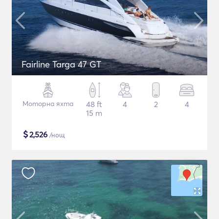
Fairline Targa 47 GT
Моторна яхта
48 ft
4
2
4
15 m
$
2,526
/нощ