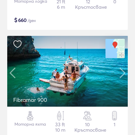
Моторна лодка
21 ft
12
0
6 m
Кръстосване
$
660
/ден
Fibramar 900
Моторна яхта
33 ft
10
1
10 m
Кръстосване