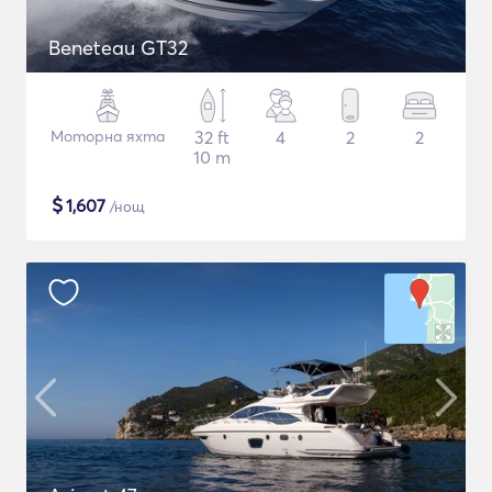
Beneteau GT32
Моторна яхта
32 ft
4
2
2
10 m
$
1,607
/нощ