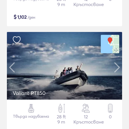
9 m
Кръстосване
$
1,102
/ден
Valiant PT850
Твърда надуваема
28 ft
12
0
9 m
Кръстосване