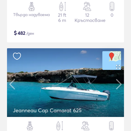
Твърда надуваема
21 ft
12
0
6 m
Кръстосване
$
482
/ден
Jeanneau Cap Camarat 625