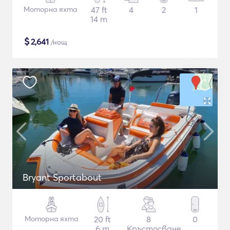
Моторна яхта
47 ft
4
2
1
14 m
$
2,641
/нощ
Bryant Sportabout
Моторна яхта
20 ft
8
0
6 m
Кръстосване