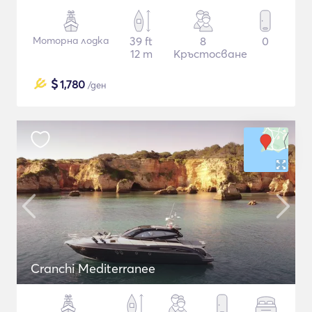
Моторна лодка
39 ft
8
0
12 m
Кръстосване
$
1,780
/ден
Cranchi Mediterranee