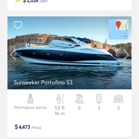
$
2,526
/ден
Sunseeker Portofino 53
Моторна яхта
53 ft
6
3
5
16 m
$
4,473
/нощ