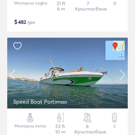
Моторна лодка
21 ft
7
0
6 m
Кръстосване
$
482
/ден
Speed Boat Portimao
Моторна яхта
33 ft
8
1
10 m
Кръстосване