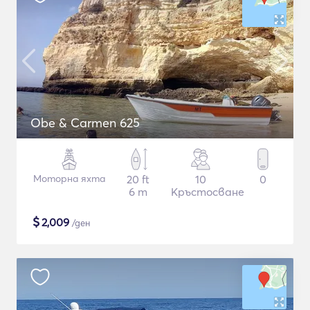
Obe & Carmen 625
Моторна яхта
20 ft
10
0
6 m
Кръстосване
$
2,009
/ден