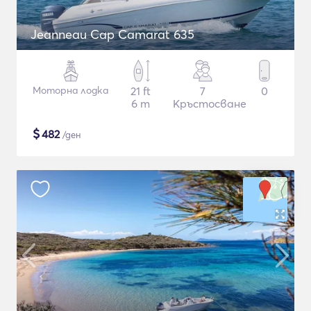
Jeanneau Cap Camarat 635
Моторна лодка
21 ft
7
0
6 m
Кръстосване
$
482
/ден