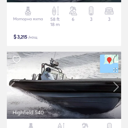
Моторна яхта
58 ft
6
3
3
18 m
$
3,215
/нощ
Highfield 540