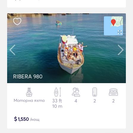
RIBERA 980
Моторна яхта
33 ft
4
2
2
10 m
$
1,550
/нощ