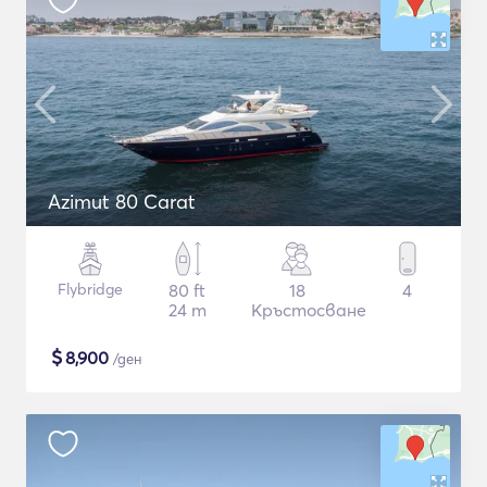
Azimut 80 Carat
Flybridge
80 ft
18
4
24 m
Кръстосване
$
8,900
/ден