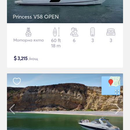
Princess V58 OPEN
Моторна яхта
60 ft
6
3
3
18 m
$
3,215
/нощ