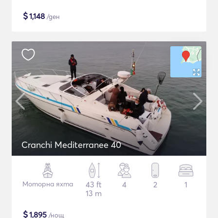
$
1,148
/ден
Cranchi Mediterranee 40
Моторна яхта
43 ft
4
2
1
13 m
$
1,895
/нощ