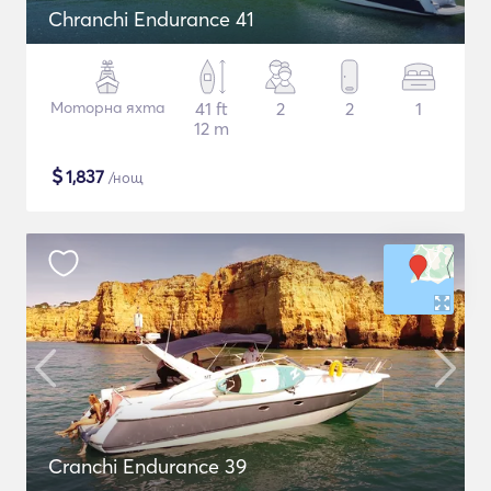
Chranchi Endurance 41
Моторна яхта
41 ft
2
2
1
12 m
$
1,837
/нощ
Cranchi Endurance 39