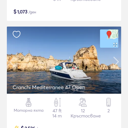
$
1,073
/ден
Cranchi Mediterranee 47 Open
Моторна яхта
47 ft
12
2
14 m
Кръстосване