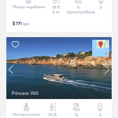
Твърда надуваема
18 ft
6
0
5 m
Кръстосване
$
771
/ден
Princess V65
Моторна яхта
70 ft
12
4