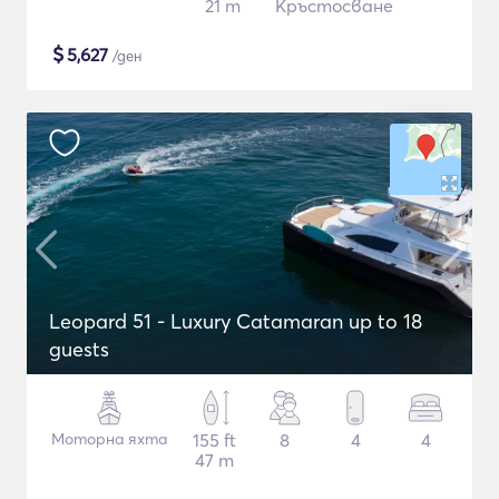
21 m
Кръстосване
$
5,627
/ден
Leopard 51 - Luxury Catamaran up to 18
guests
Моторна яхта
155 ft
8
4
4
47 m