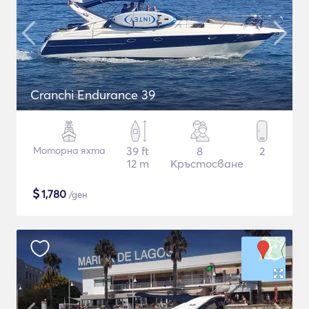
Cranchi Endurance 39
Моторна яхта
39 ft
8
2
12 m
Кръстосване
$
1,780
/ден