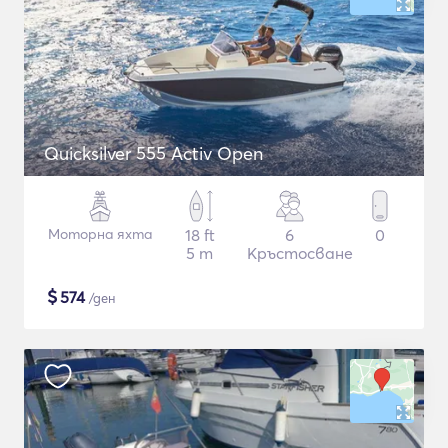
Quicksilver 555 Activ Open
Моторна яхта
18 ft
6
0
5 m
Кръстосване
$
574
/ден