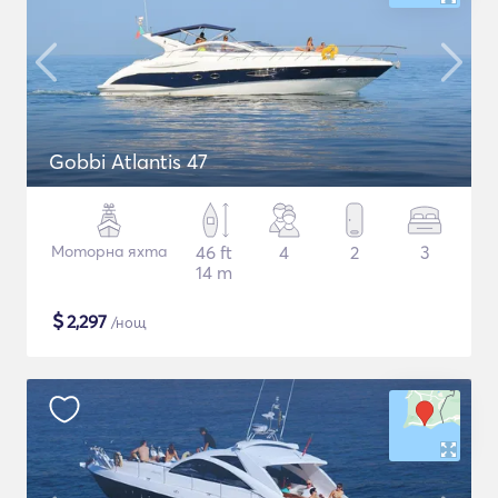
Gobbi Atlantis 47
Моторна яхта
46 ft
4
2
3
14 m
$
2,297
/нощ