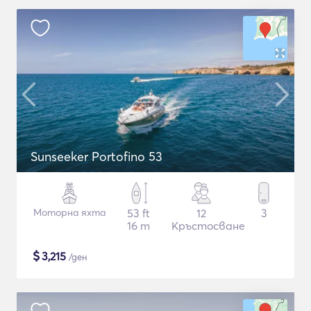
Sunseeker Portofino 53
Моторна яхта
53 ft
12
3
16 m
Кръстосване
$
3,215
/ден