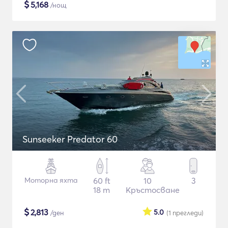
$
5,168
/нощ
Sunseeker Predator 60
Моторна яхта
60 ft
10
3
18 m
Кръстосване
$
2,813
5.0
/ден
(1
прегледи
)