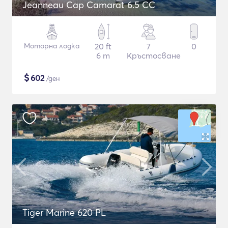
Jeanneau Cap Camarat 6.5 CC
Моторна лодка
20 ft
7
0
6 m
Кръстосване
$
602
/ден
Tiger Marine 620 PL