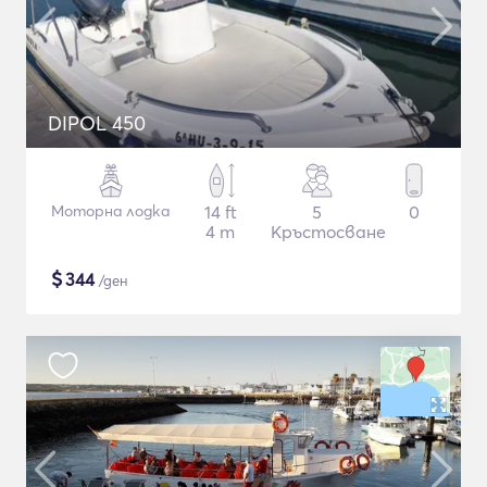
DIPOL 450
Моторна лодка
14 ft
5
0
4 m
Кръстосване
$
344
/ден