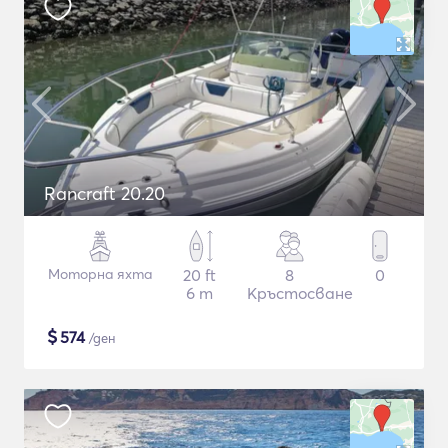
Rancraft 20.20
Моторна яхта
20 ft
8
0
6 m
Кръстосване
$
574
/ден