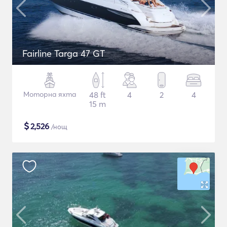
Fairline Targa 47 GT
Моторна яхта
48 ft
4
2
4
15 m
$
2,526
/нощ