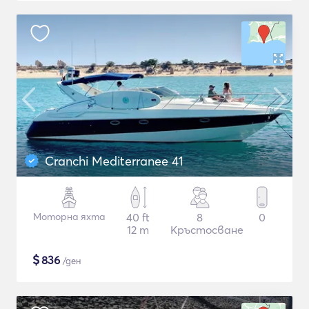
Cranchi Mediterranee 41
Моторна яхта
40 ft
8
0
12 m
Кръстосване
$
836
/ден