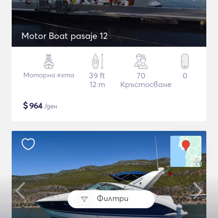
Motor Boat pasaje 12
Моторна яхта
39 ft
70
0
12 m
Кръстосване
$
964
/ден
Филтри