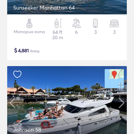
Sunseeker Manhattan 64
Моторна яхта
64 ft
6
3
3
20 m
$
4,881
/нощ
Johnson 58