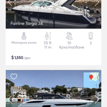
Fairline Targa 34
Моторна яхта
35 ft
10
2
11 m
Кръстосване
$
1,550
/ден