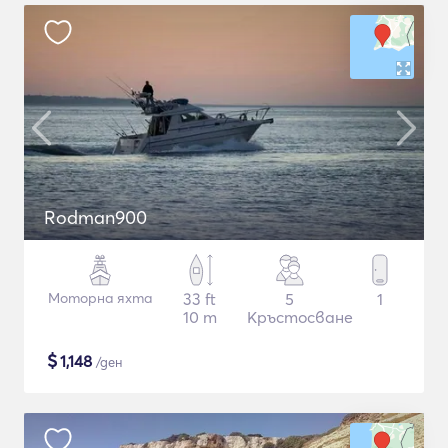
Rodman900
Моторна яхта
33 ft
5
1
10 m
Кръстосване
$
1,148
/ден