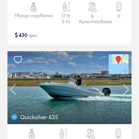
Твърда надуваема
17 ft
6
0
5 m
Кръстосване
$
430
/ден
Quicksilver 635