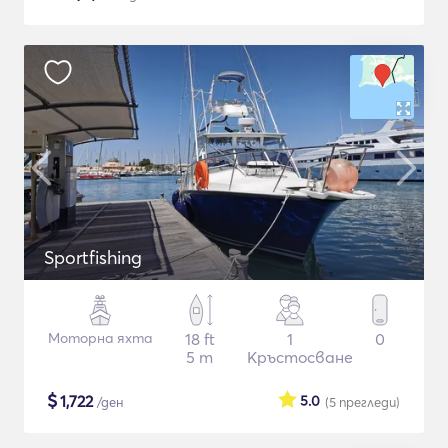
Sportfishing
Моторна яхта
18 ft
1
0
5 m
Кръстосване
$
1,722
5.0
/ден
(5
прегледи
)