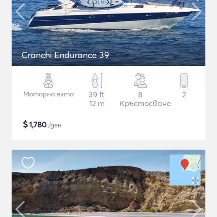
Cranchi Endurance 39
Моторна яхта
39 ft
8
2
12 m
Кръстосване
$
1,780
/ден