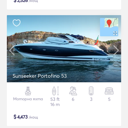
$
2,526
/нощ
Sunseeker Portofino 53
Моторна яхта
53 ft
6
3
5
16 m
$
4,473
/нощ