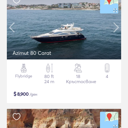
Azimut 80 Carat
Flybridge
80 ft
18
4
24 m
Кръстосване
$
8,900
/ден