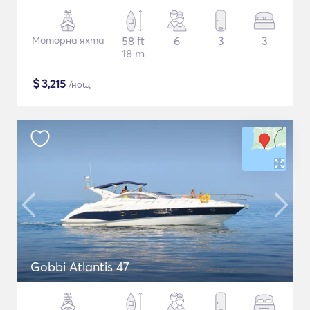
Моторна яхта
58 ft
6
3
3
18 m
$
3,215
/нощ
Gobbi Atlantis 47