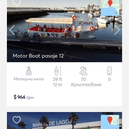
Motor Boat pasaje 12
Моторна яхта
39 ft
70
0
12 m
Кръстосване
$
964
/ден