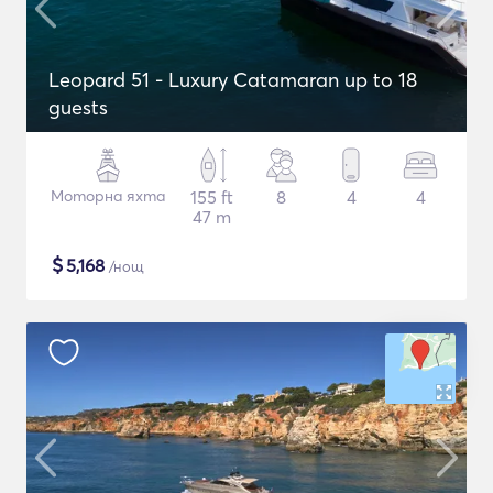
Leopard 51 - Luxury Catamaran up to 18
guests
Моторна яхта
155 ft
8
4
4
47 m
$
5,168
/нощ