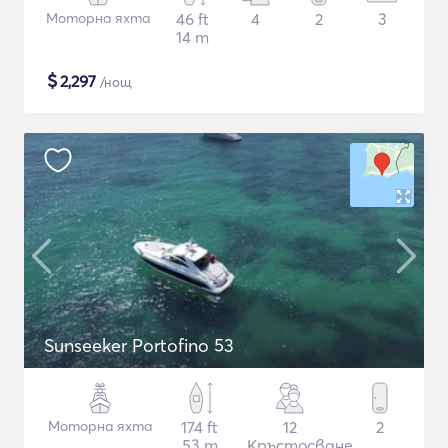
Моторна яхта
46 ft
4
2
3
14 m
$
2,297
/нощ
Sunseeker Portofino 53
Моторна яхта
174 ft
12
2
53 m
Кръстосване