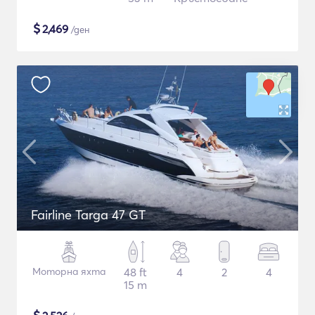
$
2,469
/ден
Fairline Targa 47 GT
Моторна яхта
48 ft
4
2
4
15 m