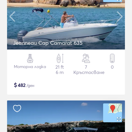
Jeanneau Cap Camarat 635
Моторна лодка
21 ft
7
0
6 m
Кръстосване
$
482
/ден