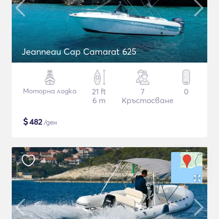
Jeanneau Cap Camarat 625
Моторна лодка
21 ft
7
0
6 m
Кръстосване
$
482
/ден