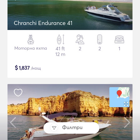
Chranchi Endurance 41
Моторна яхта
41 ft
2
2
1
12 m
$
1,837
/нощ
Филтри