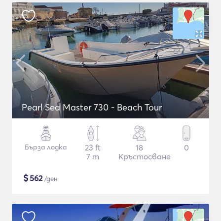
Pearl Sea Master 730 - Beach Tour
Бърза лодка
23 ft
18
0
7 m
Кръстосване
$
562
/ден