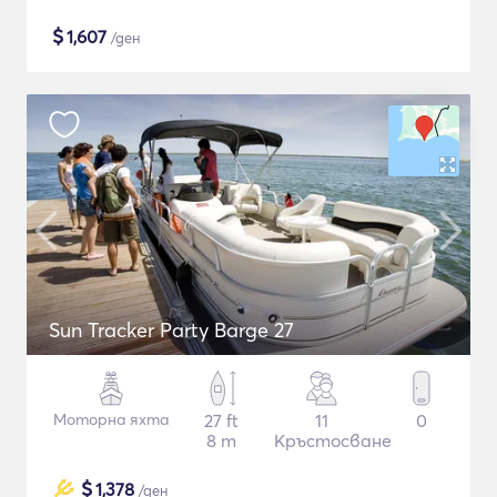
$
1,607
/ден
Sun Tracker Party Barge 27
Моторна яхта
27 ft
11
0
8 m
Кръстосване
$
1,378
/ден