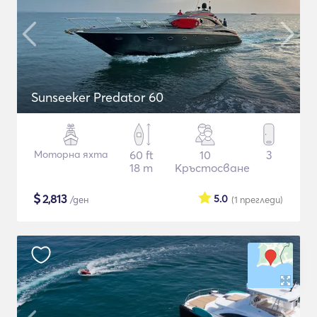
Sunseeker Predator 60
Моторна яхта
60 ft
10
3
18 m
Кръстосване
$
2,813
5.0
/ден
(1
прегледи
)