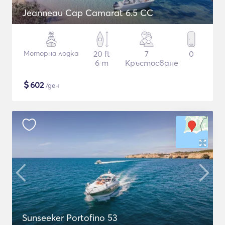
Jeanneau Cap Camarat 6.5 CC
Моторна лодка
20 ft
7
0
6 m
Кръстосване
$
602
/ден
Sunseeker Portofino 53