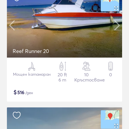
Reef Runner 20
Мощен катамаран
20 ft
10
0
6 m
Кръстосване
$
516
/ден