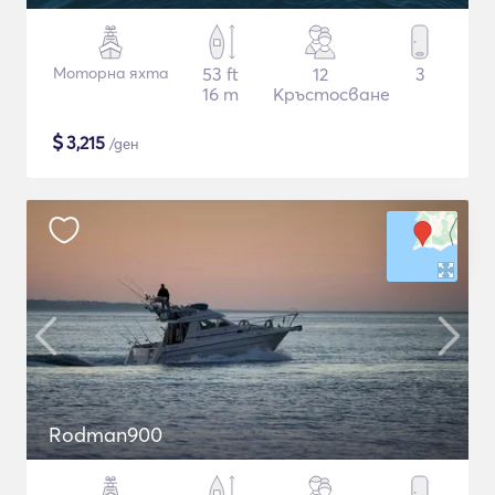
Моторна яхта
53 ft
12
3
16 m
Кръстосване
$
3,215
/ден
Rodman900