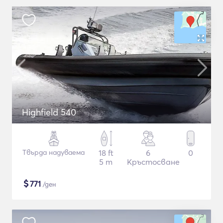
Highfield 540
Твърда надуваема
18 ft
6
0
5 m
Кръстосване
$
771
/ден