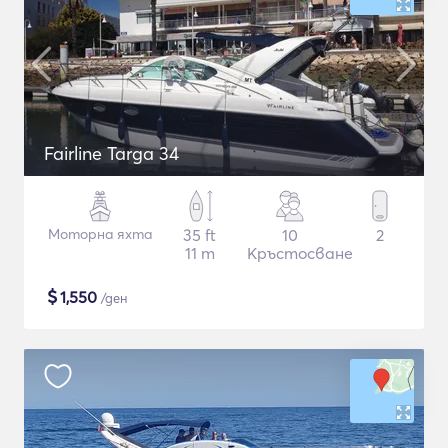
Fairline Targa 34
Моторна яхта
35 ft
10
2
11 m
Кръстосване
$
1,550
/ден