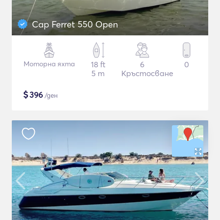
Cap Ferret 550 Open
Моторна яхта
18 ft
6
0
5 m
Кръстосване
$
396
/ден