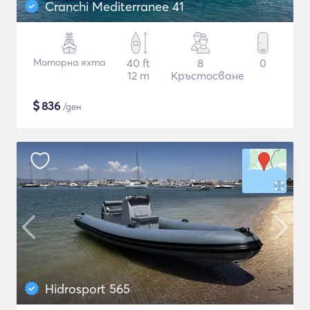
Cranchi Mediterranee 41
Моторна яхта
40 ft
8
0
12 m
Кръстосване
$
836
/ден
Hidrosport 565