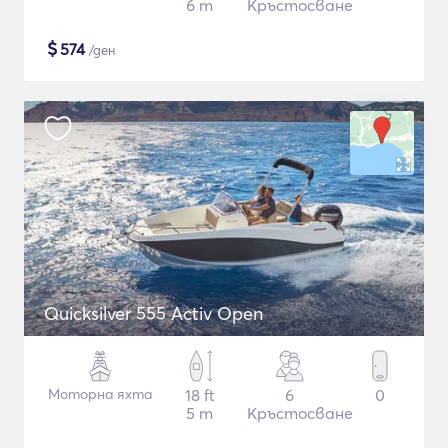
6 m
Кръстосване
$
574
/ден
Quicksilver 555 Activ Open
Моторна яхта
18 ft
6
0
5 m
Кръстосване