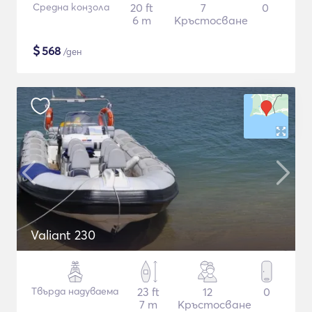
Средна конзола
20 ft
7
0
6 m
Кръстосване
$
568
/ден
Valiant 230
Твърда надуваема
23 ft
12
0
7 m
Кръстосване