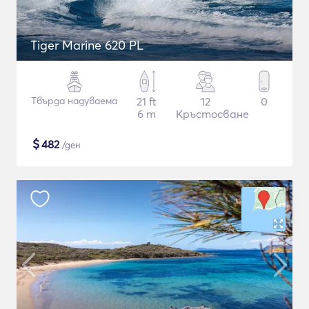
Tiger Marine 620 PL
Твърда надуваема
21 ft
12
0
6 m
Кръстосване
$
482
/ден