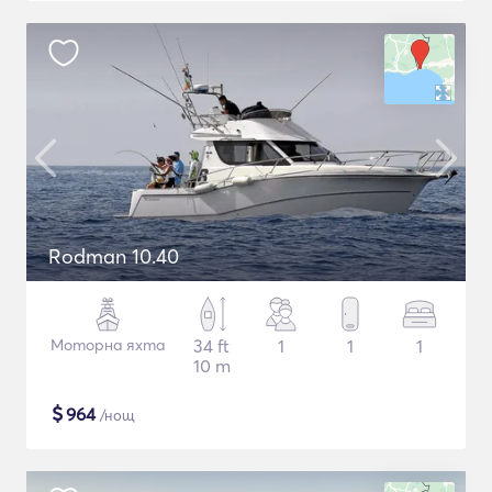
Rodman 10.40
Моторна яхта
34 ft
1
1
1
10 m
$
964
/нощ