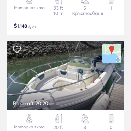
Моторна яхта
33 ft
5
1
10 m
Кръстосване
$
1,148
/ден
Rancraft 20.20
Моторна яхта
20 ft
8
0