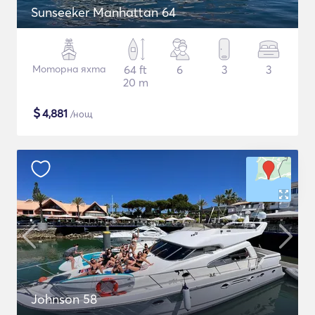
Sunseeker Manhattan 64
Моторна яхта
64 ft
6
3
3
20 m
$
4,881
/нощ
Johnson 58