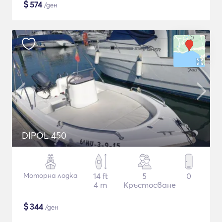
$
574
/ден
DIPOL 450
Моторна лодка
14 ft
5
0
4 m
Кръстосване
$
344
/ден