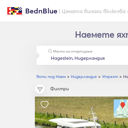
BednBlue
| Цената винаги включва 
Наемете яхт
Място на стартиране
Яхти под Наем
Нидерландия
Утрехт
Ha
Филтри