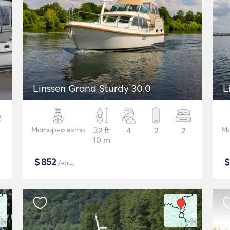
Linssen Grand Sturdy 30.0
L
Моторна яхта
32 ft
4
2
2
Мо
10 m
$
852
/нощ