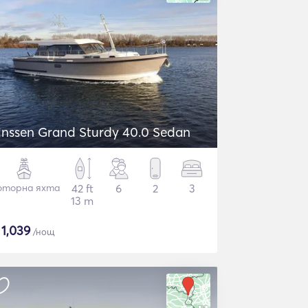
inssen Grand Sturdy 40.0 Sedan
торна яхта
42 ft
6
2
3
13 m
$
1,039
/нощ