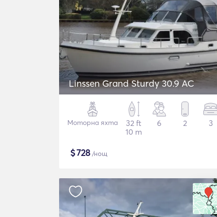
Linssen Grand Sturdy 30.9 AC
Моторна яхта
32 ft
6
2
3
10 m
$
728
/нощ