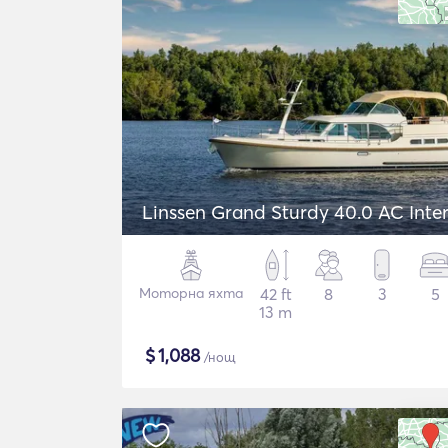
Linssen Grand Sturdy 40.0 AC Inte
Моторна яхта
42 ft
8
3
5
13 m
$
1,088
/нощ