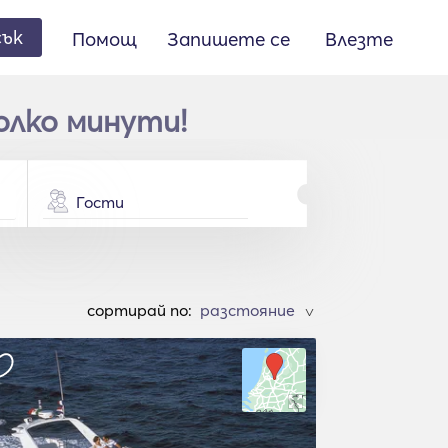
сък
Помощ
Запишете се
Влезте
олко минути!
Гости
cортирай по:
>