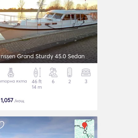
inssen Grand Sturdy 45.0 Sedan
торна яхта
46 ft
6
2
3
14 m
$
1,057
/нощ