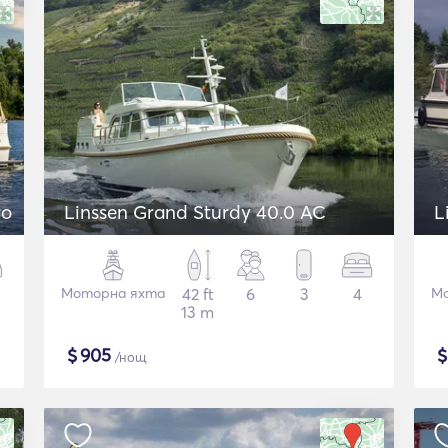
ro
Linssen Grand Sturdy 40.0 AC
L
Моторна яхта
42 ft
6
3
4
Мо
13 m
$
905
/нощ