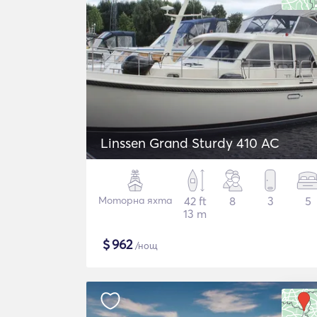
Linssen Grand Sturdy 410 AC
Моторна яхта
42 ft
8
3
5
13 m
$
962
/нощ