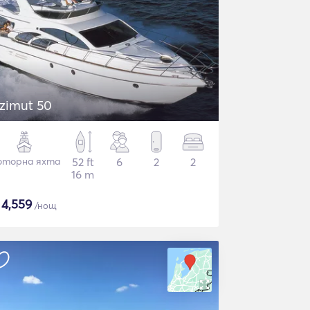
zimut 50
торна яхта
52 ft
6
2
2
16 m
$
4,559
/нощ