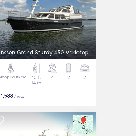
inssen Grand Sturdy 450 Variotop
торна яхта
45 ft
4
2
2
14 m
$
1,588
/нощ