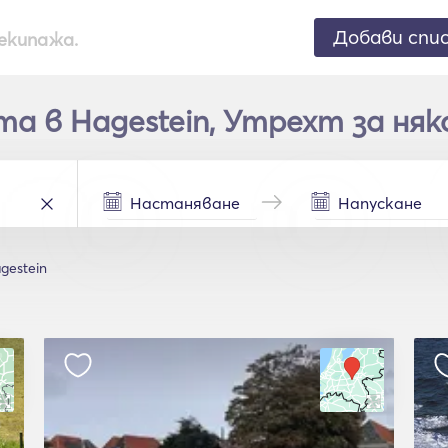
Добави спи
екипажа.
а в Hagestein, Утрехт за няк
gestein