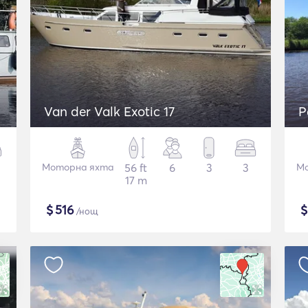
Van der Valk Exotic 17
P
Моторна яхта
56 ft
6
3
3
Мо
17 m
$
516
/нощ