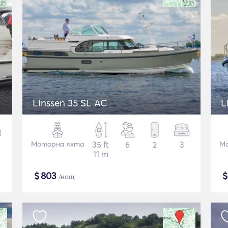
Linssen 35 SL AC
L
Моторна яхта
35 ft
6
2
3
Мо
11 m
$
803
/нощ