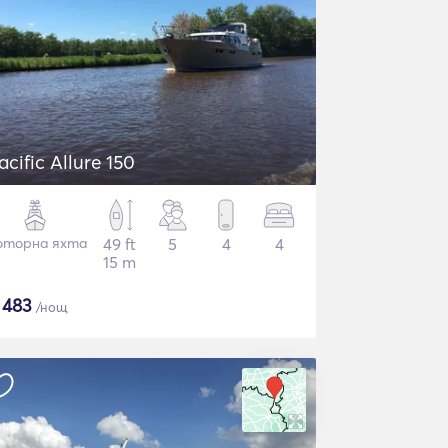
acific Allure 150
торна яхта
49 ft
5
4
4
15 m
$
483
/нощ