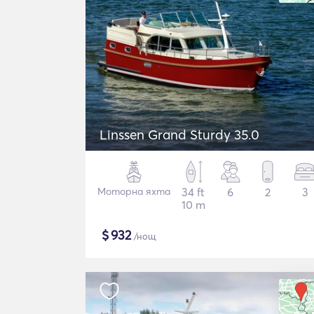
Linssen Grand Sturdy 35.0
Моторна яхта
34 ft
6
2
3
10 m
$
932
/нощ