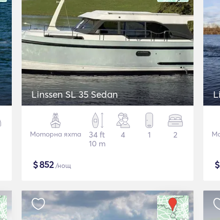
Linssen SL 35 Sedan
L
Моторна яхта
34 ft
4
1
2
Мо
10 m
$
852
/нощ