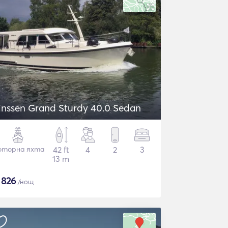
inssen Grand Sturdy 40.0 Sedan
торна яхта
42 ft
4
2
3
13 m
$
826
/нощ