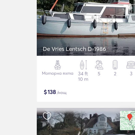
De Vries Lentsch D-1986
Моторна яхта
34 ft
5
2
3
10 m
$
138
/нощ