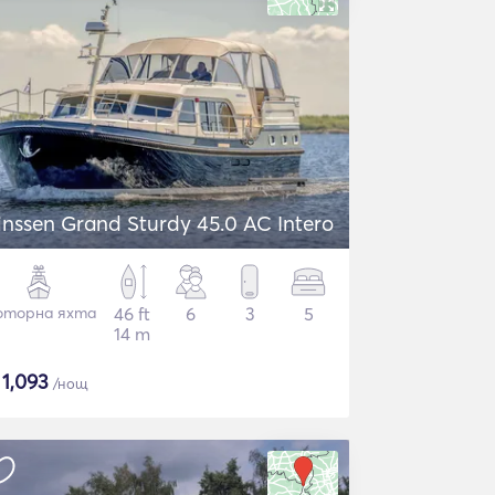
inssen Grand Sturdy 45.0 AC Intero
торна яхта
46 ft
6
3
5
14 m
$
1,093
/нощ