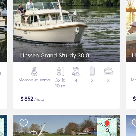
Linssen Grand Sturdy 30.0
L
Моторна яхта
32 ft
4
2
2
Мо
10 m
$
852
/нощ