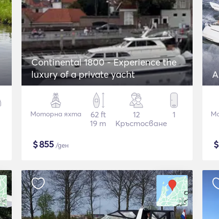
Continental 1800 - Experience the
luxury of a private yacht
A
Моторна яхта
62 ft
12
1
Мо
19 m
Кръстосване
$
855
/ден