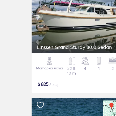
Linssen Grand Sturdy 30.0 Sedan
Моторна яхта
32 ft
4
1
2
10 m
$
825
/нощ