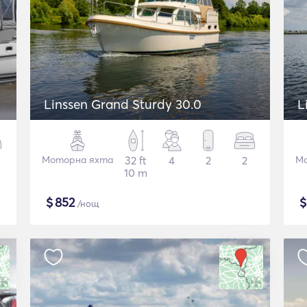
Linssen Grand Sturdy 30.0
L
Моторна яхта
32 ft
4
2
2
Мо
10 m
$
852
/нощ