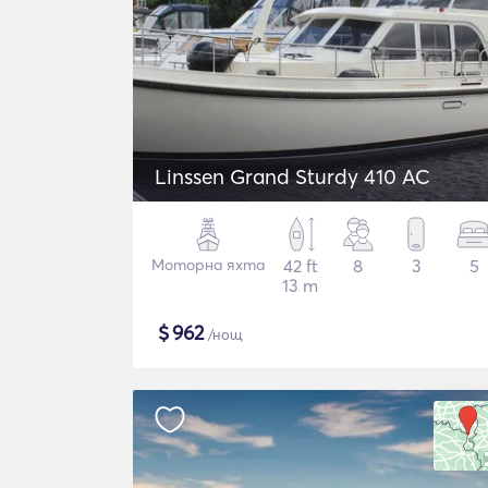
Linssen Grand Sturdy 410 AC
Моторна яхта
42 ft
8
3
5
13 m
$
962
/нощ