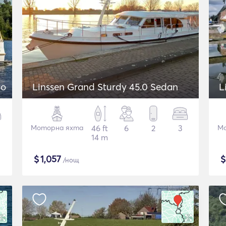
ro
Linssen Grand Sturdy 45.0 Sedan
L
Моторна яхта
46 ft
6
2
3
Мо
14 m
$
1,057
/нощ