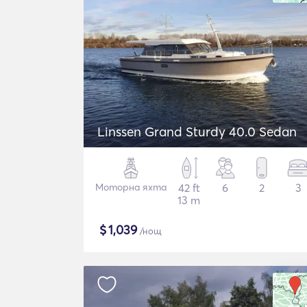
Linssen Grand Sturdy 40.0 Sedan
Моторна яхта
42 ft
6
2
3
13 m
$
1,039
/нощ