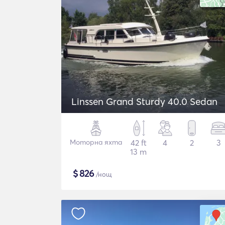
Linssen Grand Sturdy 40.0 Sedan
Моторна яхта
42 ft
4
2
3
13 m
$
826
/нощ