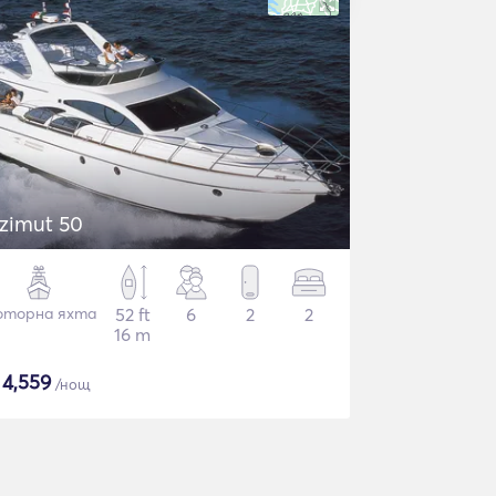
zimut 50
торна яхта
52 ft
6
2
2
16 m
$
4,559
/нощ