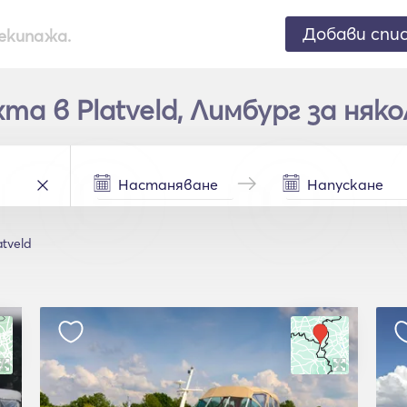
Добави спи
екипажа.
а в Platveld, Лимбург за няк
atveld