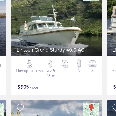
Linssen Grand Sturdy 40.0 AC
L
Моторна яхта
42 ft
6
3
4
Мо
13 m
$
905
/нощ