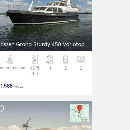
inssen Grand Sturdy 450 Variotop
торна яхта
45 ft
4
2
2
14 m
$
1,588
/нощ