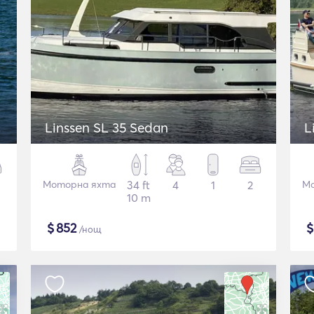
Linssen SL 35 Sedan
L
Моторна яхта
34 ft
4
1
2
Мо
10 m
$
852
/нощ