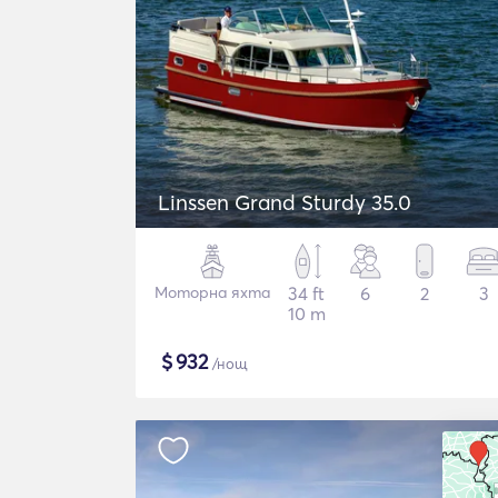
Linssen Grand Sturdy 35.0
Моторна яхта
34 ft
6
2
3
10 m
$
932
/нощ