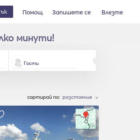
сък
Помощ
Запишете се
Влезте
олко минути!
Гости
cортирай по:
>