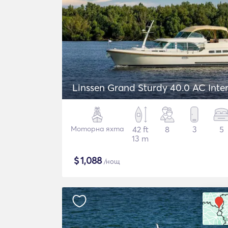
Linssen Grand Sturdy 40.0 AC Inte
Моторна яхта
42 ft
8
3
5
13 m
$
1,088
/нощ