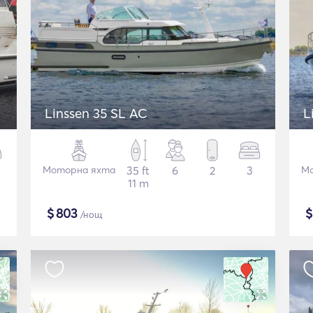
Linssen 35 SL AC
L
Моторна яхта
35 ft
6
2
3
Мо
11 m
$
803
/нощ