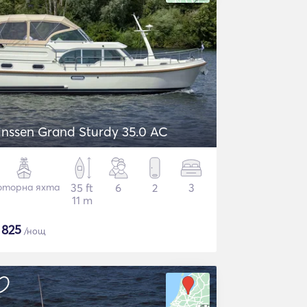
inssen Grand Sturdy 35.0 AC
торна яхта
35 ft
6
2
3
11 m
$
825
/нощ