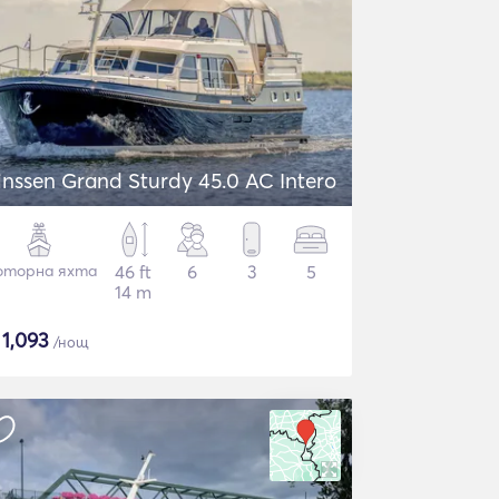
inssen Grand Sturdy 45.0 AC Intero
торна яхта
46 ft
6
3
5
14 m
$
1,093
/нощ