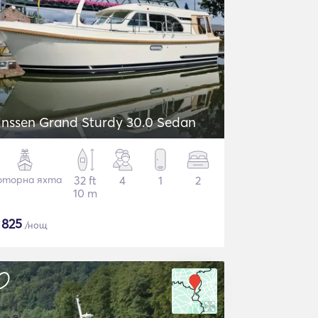
inssen Grand Sturdy 30.0 Sedan
торна яхта
32 ft
4
1
2
10 m
$
825
/нощ