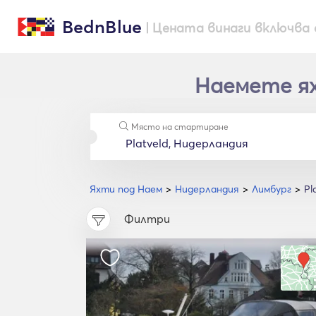
BednBlue
| Цената винаги включва 
Наемете яхт
Място на стартиране
Яхти под Наем
Нидерландия
Лимбург
Pl
Филтри