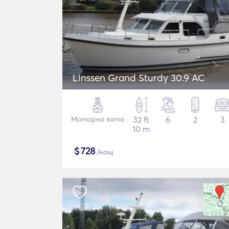
Linssen Grand Sturdy 30.9 AC
Моторна яхта
32 ft
6
2
3
10 m
$
728
/нощ