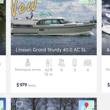
Linssen Grand Sturdy 40.0 AC SL
A
Моторна яхта
42 ft
6
3
4
Мо
13 m
$
979
/нощ