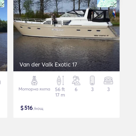
Van der Valk Exotic 17
Моторна яхта
56 ft
6
3
3
17 m
$
516
/нощ