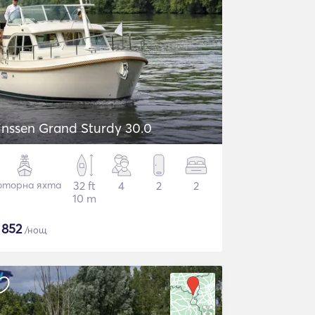
inssen Grand Sturdy 30.0
торна яхта
32 ft
4
2
2
10 m
$
852
/нощ