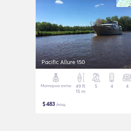
Pacific Allure 150
Моторна яхта
49 ft
5
4
4
15 m
$
483
/нощ