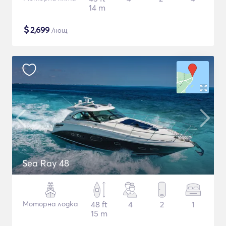
14 m
$
2,699
/нощ
Sea Ray 48
Моторна лодка
48 ft
4
2
1
15 m