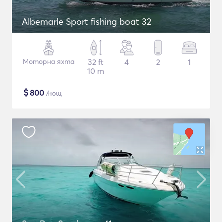
Albemarle Sport fishing boat 32
Моторна яхта
32 ft
4
2
1
10 m
$
800
/нощ