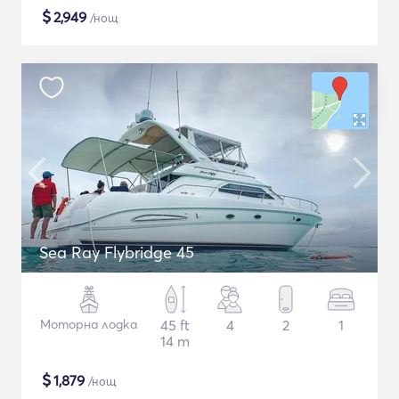
$
2,949
/нощ
Sea Ray Flybridge 45
Моторна лодка
45 ft
4
2
1
14 m
$
1,879
/нощ