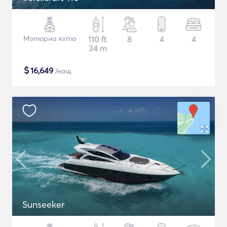
Моторна яхта
110 ft
8
4
4
34 m
$
16,649
/нощ
Sunseeker