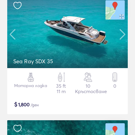
Sea Ray SDX 35
Моторна лодка
35 ft
10
0
11 m
Кръстосване
$
1,800
/ден