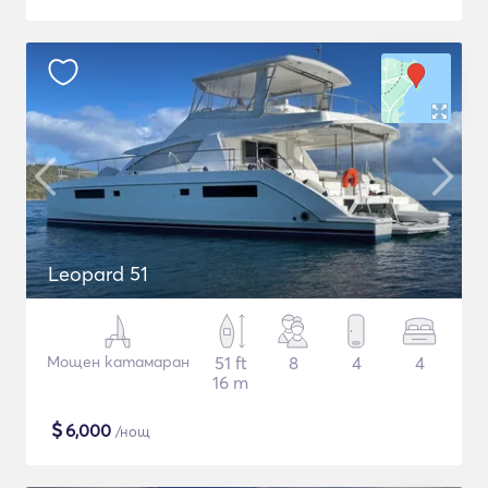
Leopard 51
Мощен катамаран
51 ft
8
4
4
16 m
$
6,000
/нощ