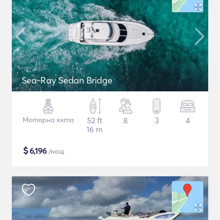
Sea-Ray Sedan Bridge
Моторна яхта
52 ft
8
3
4
16 m
$
6,196
/нощ