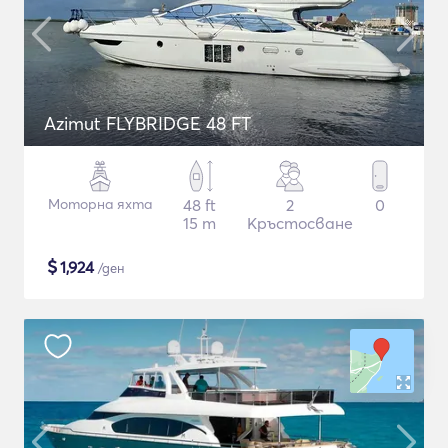
Azimut FLYBRIDGE 48 FT
Моторна яхта
48 ft
2
0
15 m
Кръстосване
$
1,924
/ден