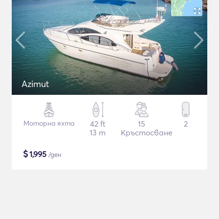
Azimut
Моторна яхта
42 ft
15
2
13 m
Кръстосване
$
1,995
/ден