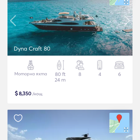
Dyna Craft 80
Моторна яхта
80 ft
8
4
6
24 m
$
8,350
/нощ