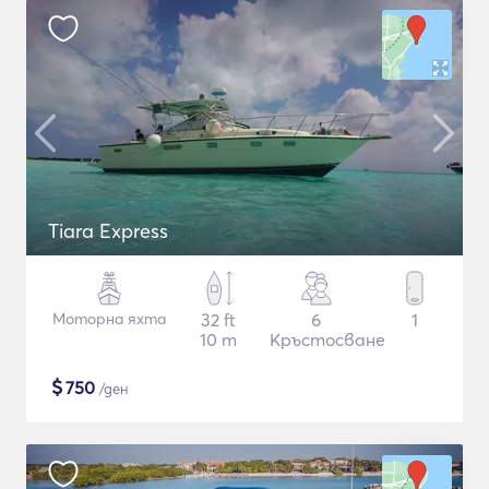
Tiara Express
Моторна яхта
32 ft
6
1
10 m
Кръстосване
$
750
/ден