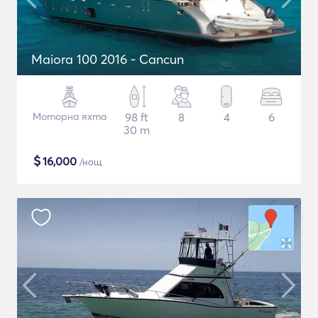
Maiora 100 2016 - Cancun
Моторна яхта
98 ft
8
4
6
30 m
$
16,000
/нощ