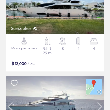
Sunseeker 95
Моторна яхта
95 ft
8
4
4
29 m
$
13,000
/нощ