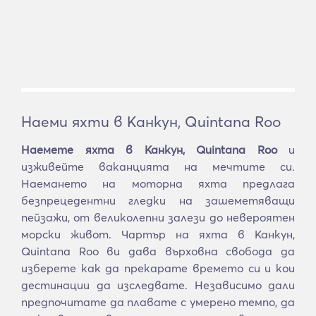
Наеми яхти в Канкун, Quintana Roo
Наемете яхта в Канкун, Quintana Roo
и
изживейте ваканцията на мечтите си.
Наемането на моторна яхта предлага
безпрецедентни гледки на зашеметяващи
пейзажи, от великолепни залези до невероятен
морски живот. Чартър на яхта в Канкун,
Quintana Roo ви дава върховна свобода да
изберете как да прекарате времето си и кои
дестинации да изследвате. Независимо дали
предпочитате да плавате с умерено темпо, да