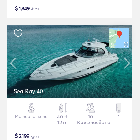
$
1,949
/ден
Sea Ray 40
Моторна яхта
40 ft
10
1
12 m
Кръстосване
$
2,199
/ден