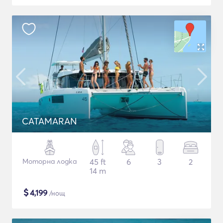
CATAMARAN
Моторна лодка
45 ft
6
3
2
14 m
$
4,199
/нощ