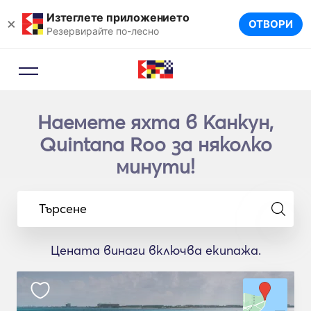
Изтеглете приложението
×
ОТВОРИ
Резервирайте по-лесно
Наемете яхта в Канкун,
Quintana Roo за няколко
минути!
Търсене
Цената винаги включва екипажа.