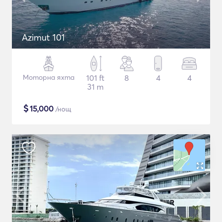
Azimut 101
Моторна яхта
101 ft
8
4
4
31 m
$
15,000
/нощ