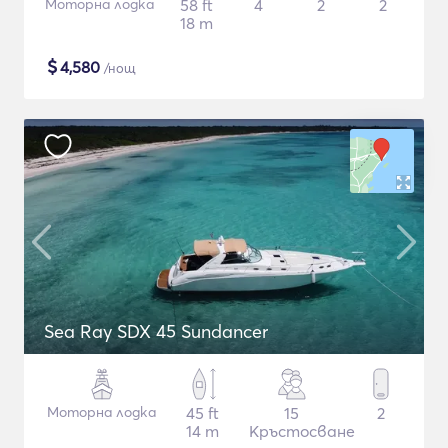
Моторна лодка
58 ft
4
2
2
18 m
$
4,580
/нощ
Sea Ray SDX 45 Sundancer
Моторна лодка
45 ft
15
2
14 m
Кръстосване