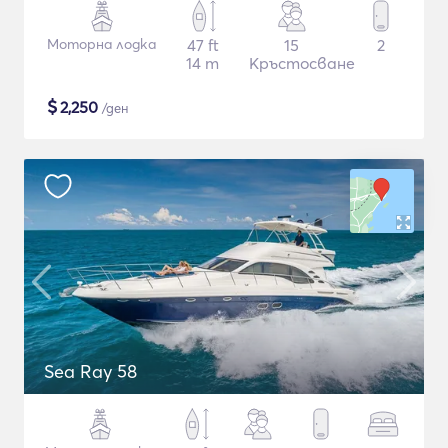
Моторна лодка
47 ft
15
2
14 m
Кръстосване
$
2,250
/ден
Sea Ray 58