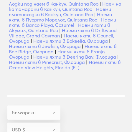
Лодки под наем в Канкун, Quintana Roo
|
Наем на
катамарани в Канкун, Quintana Roo
|
Наеми
платноходки в Канкун, Quintana Roo
|
Наеми
яхти в Пуерто Морелос, Quintana Roo
|
Наеми
яхти в Banco Playa, Cozumel
|
Наеми яхти в
Акумал, Quintana Roo
|
Наеми яхти в Driftwood
Village, Grand Cayman
|
Наеми яхти в Council,
Флорида
|
Наеми яхти в Bokeelia, Флорида
|
Наеми яхти в Jewfish, Флорида
|
Наеми яхти в
Bee Ridge, Флорида
|
Наеми яхти в Franjo,
Флорида
|
Наеми яхти в Deering Bay, Флорида
|
Наеми яхти в Pinecrest, Флорида
|
Наеми яхти в
Ocean View Heights, Florida (FL)