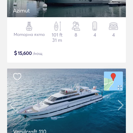
Azimut
Моторна яхта
101 ft
8
4
4
31 m
$
15,600
/нощ
Versilcraft 110