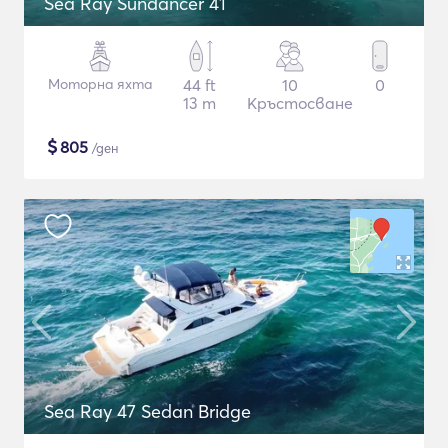
Sea Ray Sundancer 41
Моторна яхта
44 ft
10
0
13 m
Кръстосване
$
805
/ден
Sea Ray 47 Sedan Bridge