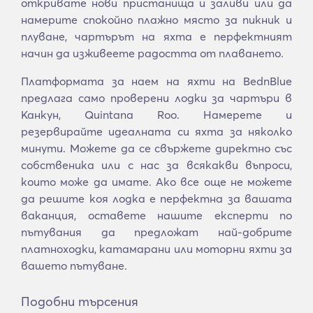
откривате нови пристанища и заливи или да
намерите спокойно плажно място за пикник и
плуване, чартърът на яхта е перфектният
начин да изживеете радостта от плаването.
Платформата за наем на яхти на BednBlue
предлага само проверени лодки за чартъри в
Канкун, Quintana Roo. Намерете и
резервирайте идеалната си яхта за няколко
минути. Можете да се свържете директно със
собственика или с нас за всякакви въпроси,
които може да имате. Ако все още не можете
да решите коя лодка е перфектна за вашата
ваканция, оставете нашите експерти по
пътувания да предложат най-добрите
платноходки, катамарани или моторни яхти за
вашето пътуване.
Подобни търсения