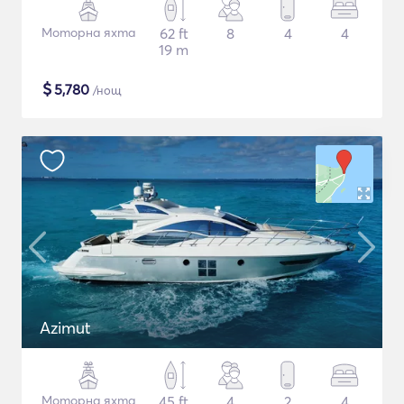
Моторна яхта
62 ft
8
4
4
19 m
$
5,780
/нощ
Azimut
Моторна яхта
45 ft
4
2
4