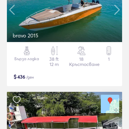
bravo 2015
Бърза лодка
38 ft
18
1
12 m
Кръстосване
$
436
/ден