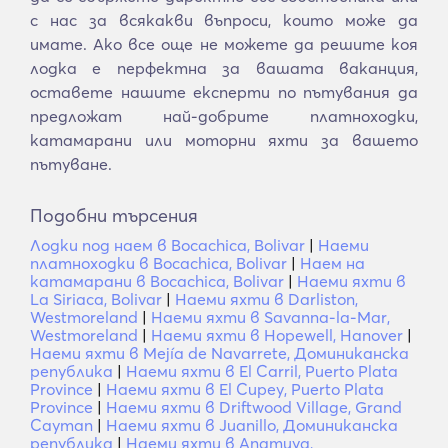
с нас за всякакви въпроси, които може да
имате. Ако все още не можете да решите коя
лодка е перфектна за вашата ваканция,
оставете нашите експерти по пътувания да
предложат най-добрите платноходки,
катамарани или моторни яхти за вашето
пътуване.
Подобни търсения
Лодки под наем в Bocachica, Bolivar
|
Наеми
платноходки в Bocachica, Bolivar
|
Наем на
катамарани в Bocachica, Bolivar
|
Наеми яхти в
La Siriaca, Bolivar
|
Наеми яхти в Darliston,
Westmoreland
|
Наеми яхти в Savanna-la-Mar,
Westmoreland
|
Наеми яхти в Hopewell, Hanover
|
Наеми яхти в Mejía de Navarrete, Доминиканска
република
|
Наеми яхти в El Carril, Puerto Plata
Province
|
Наеми яхти в El Cupey, Puerto Plata
Province
|
Наеми яхти в Driftwood Village, Grand
Cayman
|
Наеми яхти в Juanillo, Доминиканска
република
|
Наеми яхти в Anamuya,