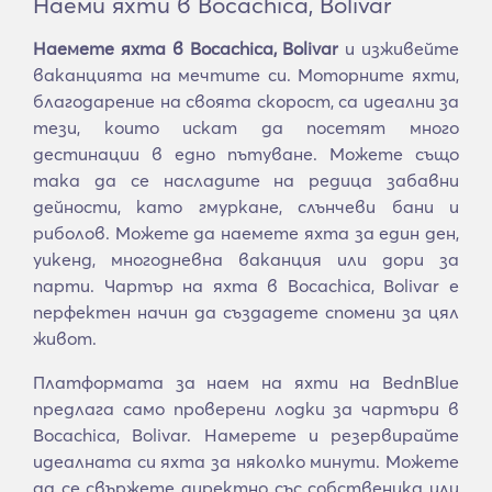
Наеми яхти в Bocachica, Bolivar
Наемете яхта в Bocachica, Bolivar
и изживейте
ваканцията на мечтите си. Моторните яхти,
благодарение на своята скорост, са идеални за
тези, които искат да посетят много
дестинации в едно пътуване. Можете също
така да се насладите на редица забавни
дейности, като гмуркане, слънчеви бани и
риболов. Можете да наемете яхта за един ден,
уикенд, многодневна ваканция или дори за
парти. Чартър на яхта в Bocachica, Bolivar е
перфектен начин да създадете спомени за цял
живот.
Платформата за наем на яхти на BednBlue
предлага само проверени лодки за чартъри в
Bocachica, Bolivar. Намерете и резервирайте
идеалната си яхта за няколко минути. Можете
да се свържете директно със собственика или