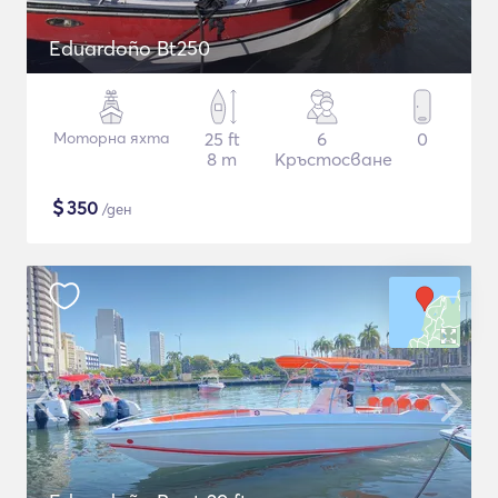
Eduardoño Bt250
Моторна яхта
25 ft
6
0
8 m
Кръстосване
$
350
/ден