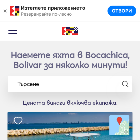
Изтеглете приложението
×
ОТВОРИ
Резервирайте по-лесно
Наемете яхта в Bocachica,
Bolivar за няколко минути!
Търсене
Цената винаги включва екипажа.