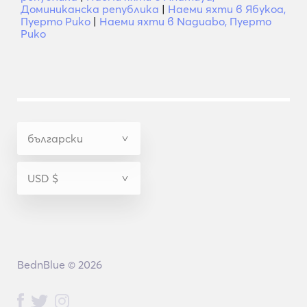
Доминиканска република
|
Наеми яхти в Ябукоа,
Пуерто Рико
|
Наеми яхти в Naguabo, Пуерто
Рико
BednBlue © 2026