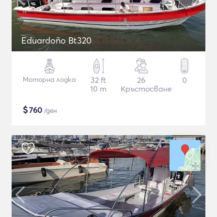
Eduardoño Bt320
Моторна лодка
32 ft
26
0
10 m
Кръстосване
$
760
/ден