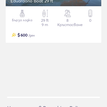
Eduardoño Boat 29 ft
Бърза лодка
29 ft
8
0
9 m
Кръстосване
$
600
/ден