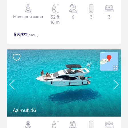
Моторна яхта
52 ft
6
3
3
16 m
$
5,972
/нощ
Azimut 46