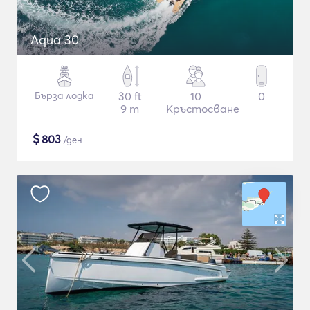
Aqua 30
Бърза лодка
30 ft
10
0
9 m
Кръстосване
$
803
/ден