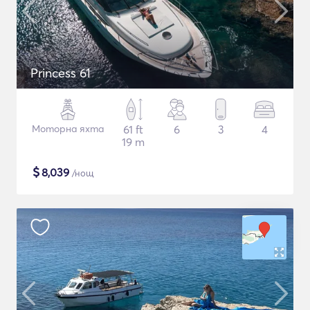
Princess 61
Моторна яхта
61 ft
6
3
4
19 m
$
8,039
/нощ