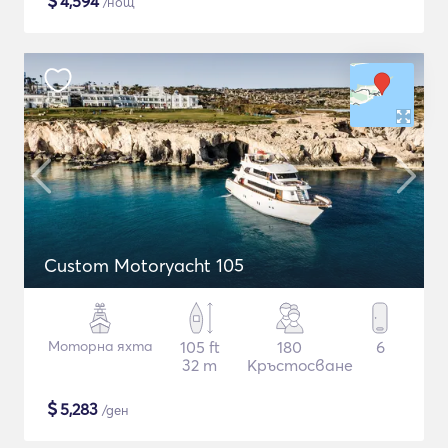
$
4,594
/нощ
Custom Motoryacht 105
Моторна яхта
105 ft
180
6
32 m
Кръстосване
$
5,283
/ден