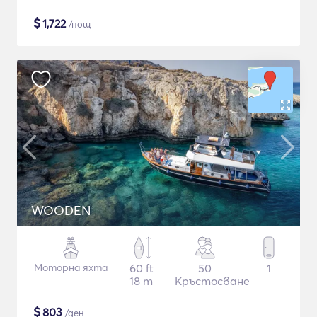
$
1,722
/нощ
WOODEN
Моторна яхта
60 ft
50
1
18 m
Кръстосване
$
803
/ден