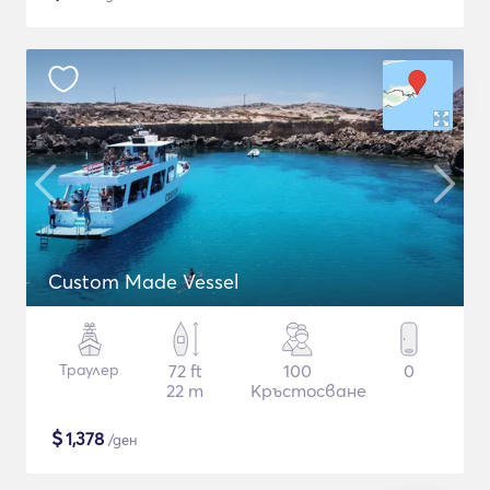
Custom Made Vessel
Траулер
72 ft
100
0
22 m
Кръстосване
$
1,378
/ден