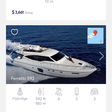
13 m
$
3,661
/нощ
Ferretti 592
Flybridge
592 ft
6
3
3
180 m