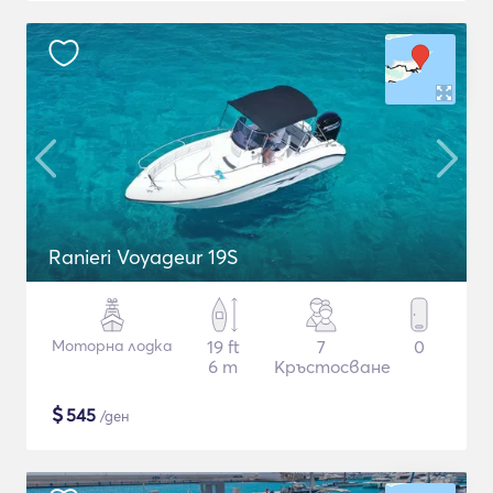
Ranieri Voyageur 19S
Моторна лодка
19 ft
7
0
6 m
Кръстосване
$
545
/ден