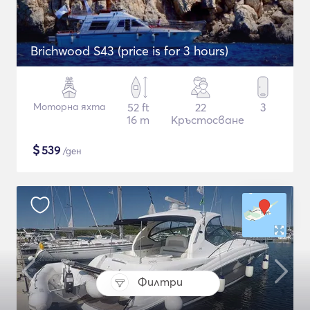
Brichwood S43 (price is for 3 hours)
Моторна яхта
52 ft
22
3
16 m
Кръстосване
$
539
/ден
Филтри