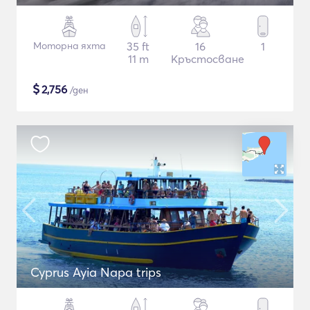
Моторна яхта
35 ft
16
1
11 m
Кръстосване
$
2,756
/ден
Cyprus Ayia Napa trips