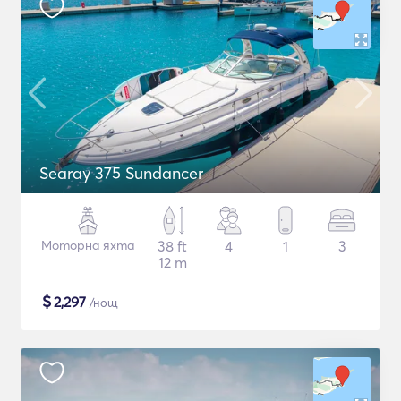
Searay 375 Sundancer
Моторна яхта
38 ft
4
1
3
12 m
$
2,297
/нощ