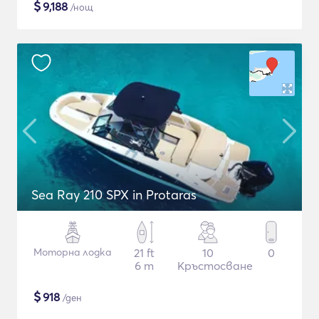
$
9,188
/нощ
Sea Ray 210 SPX in Protaras
Моторна лодка
21 ft
10
0
6 m
Кръстосване
$
918
/ден