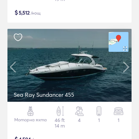
$
5,512
/нощ
Sea Ray Sundancer 455
Моторна яхта
46 ft
4
1
1
14 m