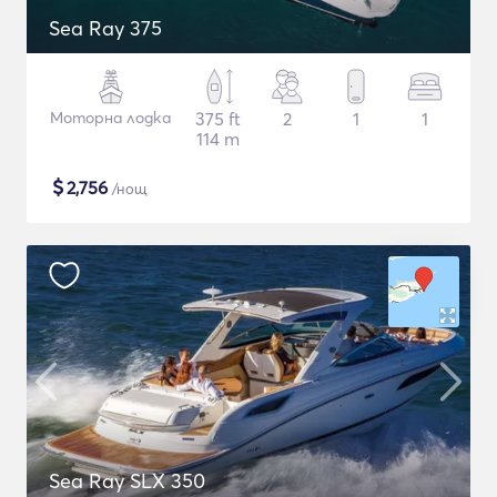
Sea Ray 375
Моторна лодка
375 ft
2
1
1
114 m
$
2,756
/нощ
Sea Ray SLX 350