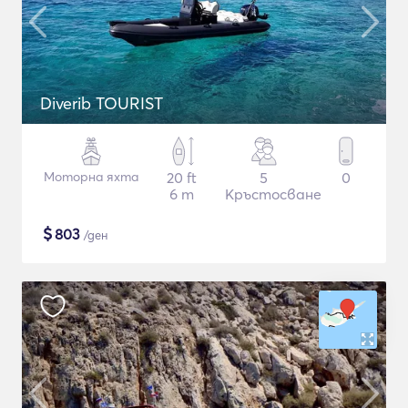
Diverib TOURIST
Моторна яхта
20 ft
5
0
6 m
Кръстосване
$
803
/ден