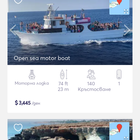
Open sea motor boat
Моторна лодка
74 ft
140
1
23 m
Кръстосване
$
3,445
/ден