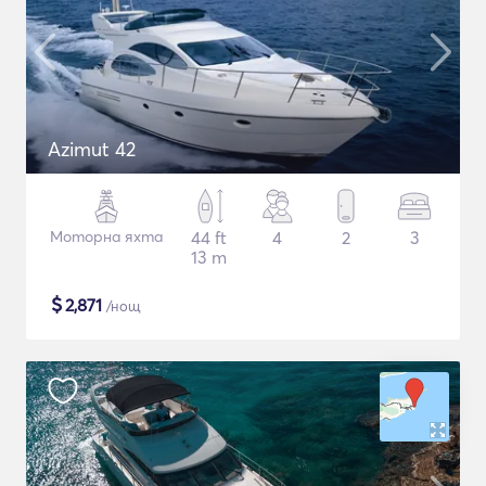
Azimut 42
Моторна яхта
44 ft
4
2
3
13 m
$
2,871
/нощ