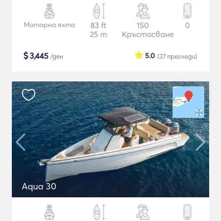
Моторна яхта
83 ft
150
0
25 m
Кръстосване
$
3,445
5.0
/ден
(37
прегледи
)
Aqua 30