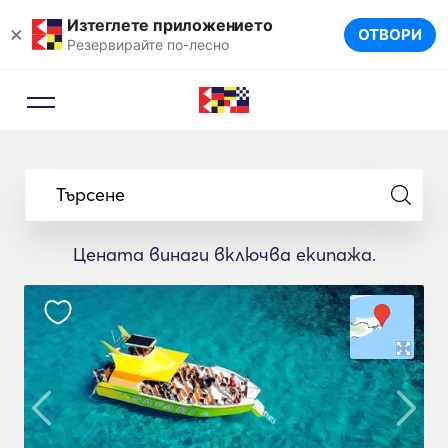
Изтеглете приложението
×
ОТВОРИ
Резервирайте по-лесно
Търсене
Цената винаги включва екипажа.