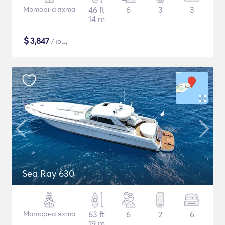
Моторна яхта
46 ft
6
3
3
14 m
$
3,847
/нощ
Sea Ray 630
Моторна яхта
63 ft
6
2
6
19 m