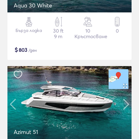
Aqua 30 White
Бърза лодка
30 ft
10
0
9 m
Кръстосване
$
803
/ден
Azimut 51