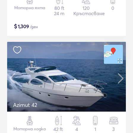
Моторна яхта
80 ft
120
0
24 m
Кръстосване
$
1,309
/ден
Azimut 42
Моторна лодка
42 ft
4
1
3