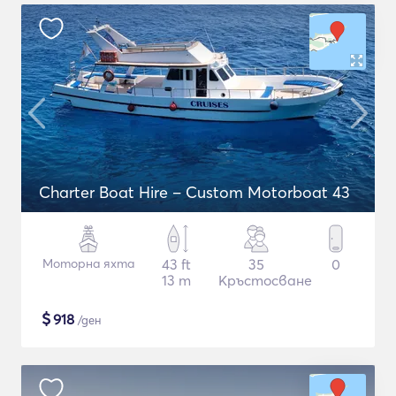
Charter Boat Hire – Custom Motorboat 43
Моторна яхта
43 ft
35
0
13 m
Кръстосване
$
918
/ден