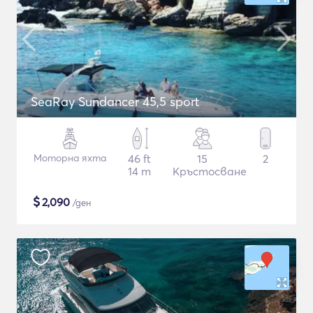
SeaRay Sundancer 45,5 sport
Моторна яхта
46 ft
15
2
14 m
Кръстосване
$
2,090
/ден