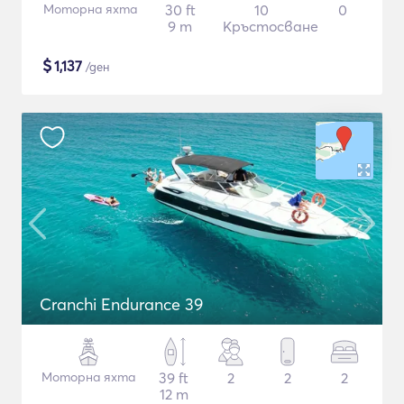
Моторна яхта
30 ft
10
0
9 m
Кръстосване
$
1,137
/ден
Cranchi Endurance 39
Моторна яхта
39 ft
2
2
2
12 m