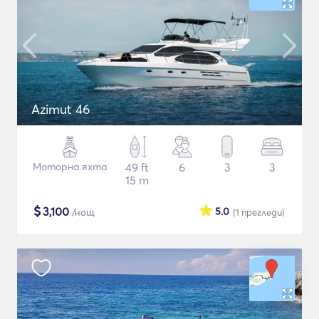
Azimut 46
Моторна яхта
49 ft
6
3
3
15 m
$
3,100
5.0
/нощ
(1
прегледи
)