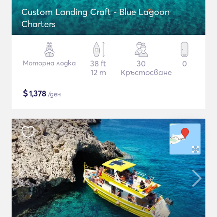
Custom Landing Craft - Blue Lagoon
Charters
Моторна лодка
38 ft
30
0
12 m
Кръстосване
$
1,378
/ден