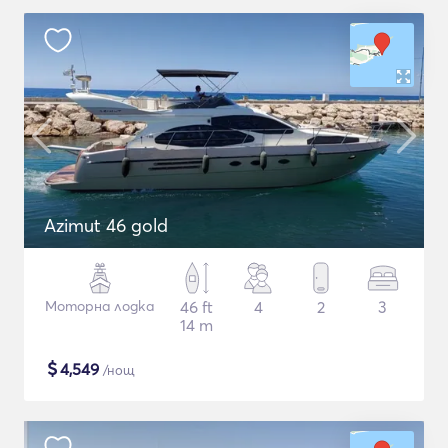
Azimut 46 gold
Моторна лодка
46 ft
4
2
3
14 m
$
4,549
/нощ