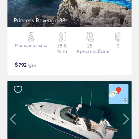
Princess Revenge 38
Моторна яхта
38 ft
25
0
12 m
Кръстосване
$
792
/ден