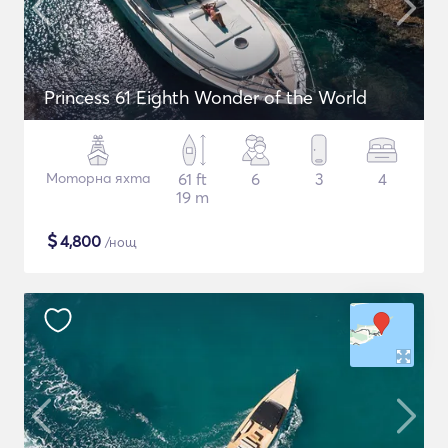
Princess 61 Eighth Wonder of the World
Моторна яхта
61 ft
6
3
4
19 m
$
4,800
/нощ