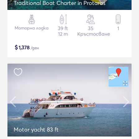
Traditional Boat Charter in Protaras
Моторна лодка
39 ft
35
1
12 m
Кръстосване
$
1,378
/ден
Motor yacht 83 ft