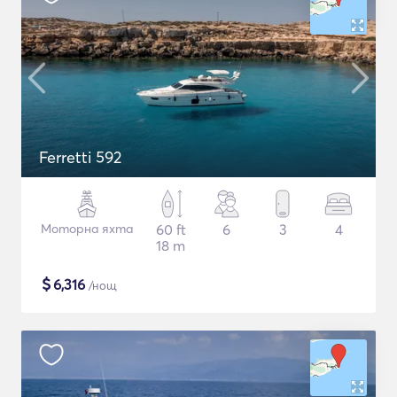
Ferretti 592
Моторна яхта
60 ft
6
3
4
18 m
$
6,316
/нощ