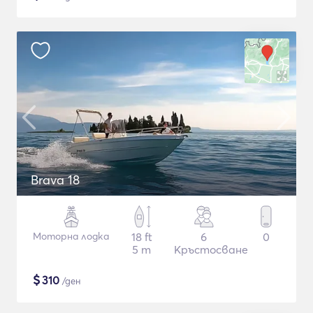
Brava 18
Моторна лодка
18 ft
6
0
5 m
Кръстосване
$
310
/ден