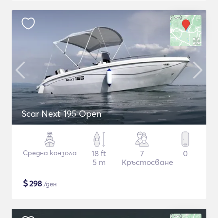
Scar Next 195 Open
Средна конзола
18 ft
7
0
5 m
Кръстосване
$
298
/ден