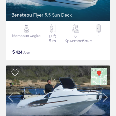
Beneteau Flyer 5.5 Sun Deck
Моторна лодка
17 ft
6
1
5 m
Кръстосване
$
424
/ден