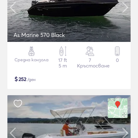
As Marine 570 Black
Средна конзола
17 ft
7
0
5 m
Кръстосване
$
252
/ден