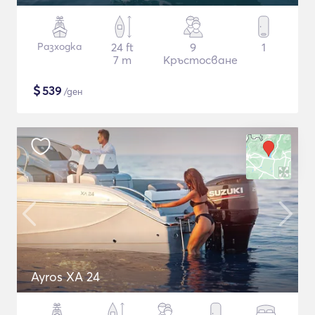
Разходка
24 ft
9
1
7 m
Кръстосване
$
539
/ден
Ayros XA 24