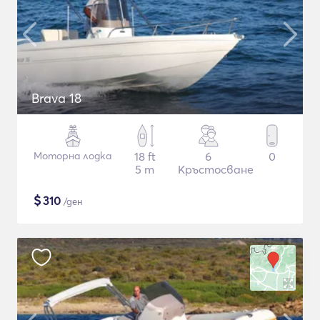
Brava 18
Моторна лодка
18 ft
6
0
5 m
Кръстосване
$
310
/ден