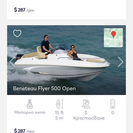
$
287
/ден
Beneteau Flyer 500 Open
Моторна яхта
15 ft
5
0
5 m
Кръстосване
$
287
/ден