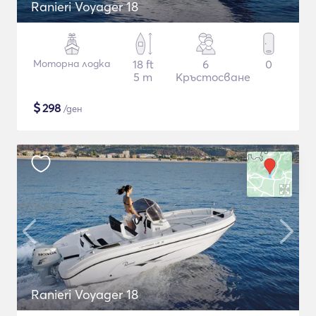
Ranieri Voyager 18
Моторна лодка
18 ft
6
0
5 m
Кръстосване
$
298
/ден
Ranieri Voyager 18