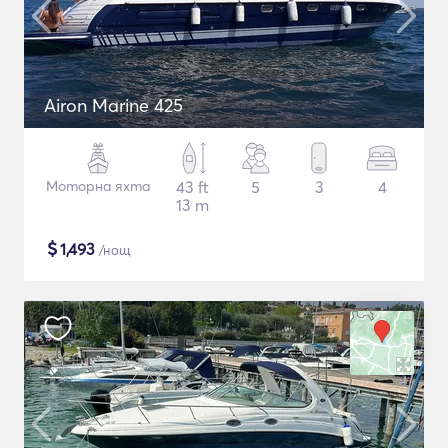
Airon Marine 425
Моторна яхта
43 ft
5
3
4
13 m
$
1,493
/нощ