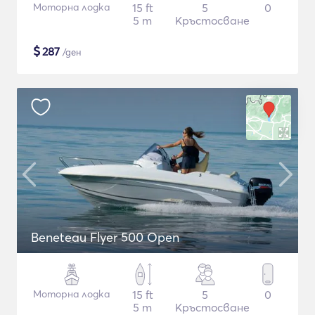
Моторна лодка
15 ft
5
0
5 m
Кръстосване
$
287
/ден
Beneteau Flyer 500 Open
Моторна лодка
15 ft
5
0
5 m
Кръстосване