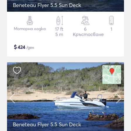
Beneteau Flyer 5.5 Sun Deck
Моторна лодка
17 ft
6
1
5 m
Кръстосване
$
424
/ден
Beneteau Flyer 5.5 Sun Deck