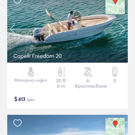
Capelli Freedom 20
Моторна лодка
20 ft
6
0
6 m
Кръстосване
$
413
/ден