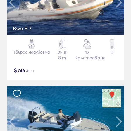
Bwa 8.2
Твърда надуваема
25 ft
12
0
8 m
Кръстосване
$
746
/ден