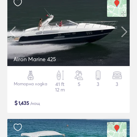
Airon Marine 425
Моторна лодка
41 ft
5
3
3
12 m
$
1,435
/нощ