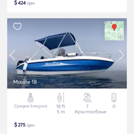
$
424
/ден
Marine 18
Средна конзола
18 ft
7
0
5 m
Кръстосване
$
275
/ден