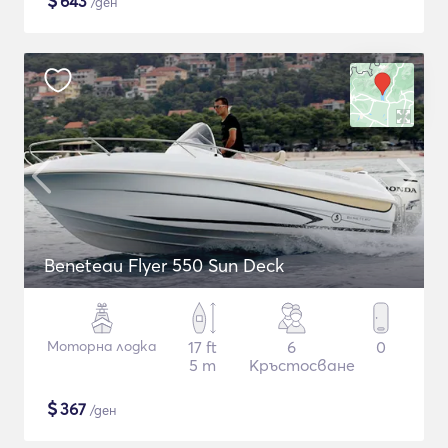
$
643
/ден
Beneteau Flyer 550 Sun Deck
Моторна лодка
17 ft
6
0
5 m
Кръстосване
$
367
/ден