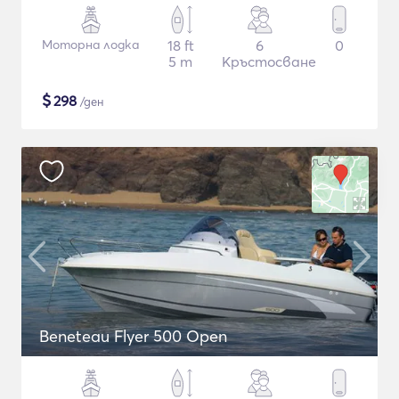
Моторна лодка
18 ft
6
0
5 m
Кръстосване
$
298
/ден
Beneteau Flyer 500 Open