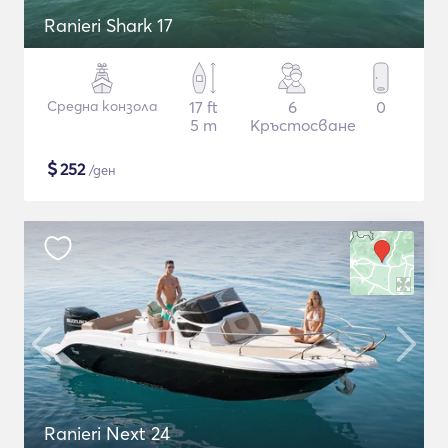
Ranieri Shark 17
Средна конзола
17 ft
6
0
5 m
Кръстосване
$
252
/ден
Ranieri Next 24