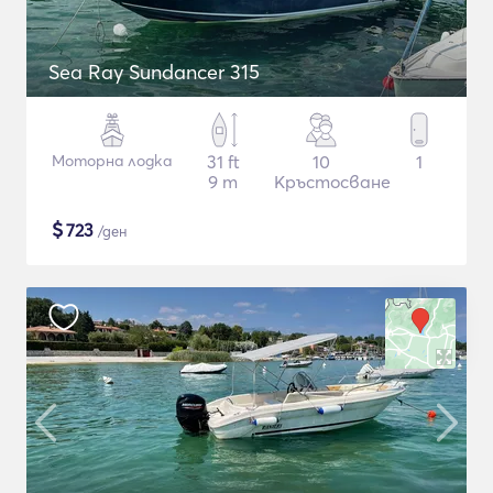
Sea Ray Sundancer 315
Моторна лодка
31 ft
10
1
9 m
Кръстосване
$
723
/ден