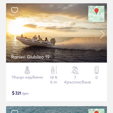
Ranieri Giubileo 19
Твърда надуваема
19 ft
7
0
6 m
Кръстосване
$
321
/ден