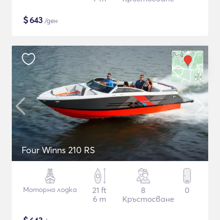
$
643
/ден
Four Winns 210 RS
Моторна лодка
21 ft
8
0
6 m
Кръстосване