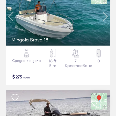
Mingola Brava 18
Средна конзола
18 ft
7
0
5 m
Кръстосване
$
275
/ден