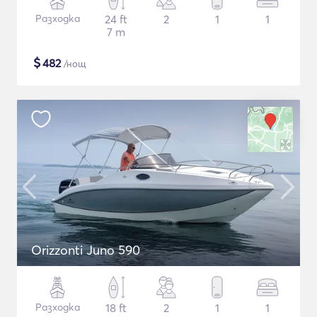
Разходка
24 ft
2
1
1
7 m
$
482
/нощ
Orizzonti Juno 590
Разходка
18 ft
2
1
1