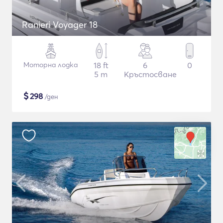
Ranieri Voyager 18
Моторна лодка
18 ft
6
0
5 m
Кръстосване
$
298
/ден