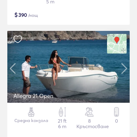
5 m
$
390
/нощ
Allegra 21 Open
Средна конзола
21 ft
8
0
6 m
Кръстосване