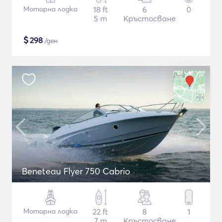
Моторна лодка
18 ft
6
0
5 m
Кръстосване
$
298
/ден
Beneteau Flyer 750 Cabrio
Моторна лодка
22 ft
8
1
7 m
Кръстосване