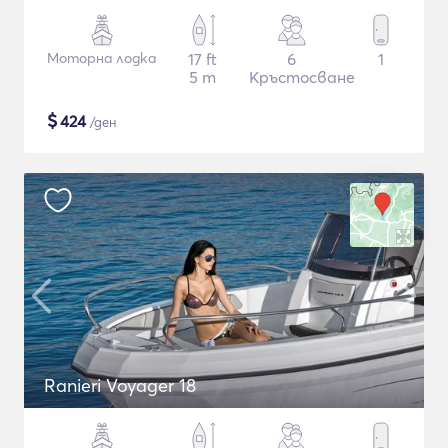
Моторна лодка
17 ft
6
1
5 m
Кръстосване
$
424
/ден
Ranieri Voyager 18