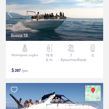
Brava 18
Моторна лодка
19 ft
7
0
6 m
Кръстосване
$
287
/ден