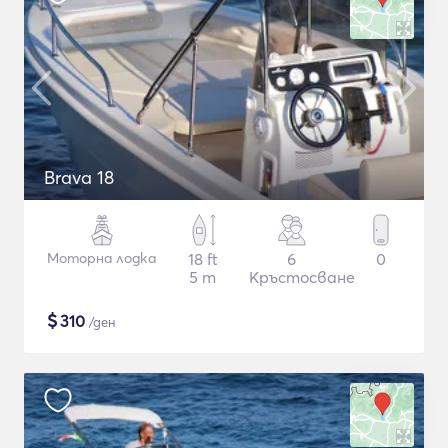
Brava 18
Моторна лодка
18 ft
6
0
5 m
Кръстосване
$
310
/ден