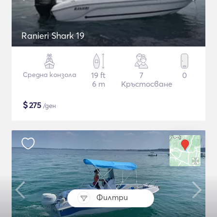
Ranieri Shark 19
Средна конзола
19 ft
7
0
6 m
Кръстосване
$
275
/ден
Филтри