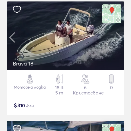
Brava 18
Моторна лодка
18 ft
6
0
5 m
Кръстосване
$
310
/ден