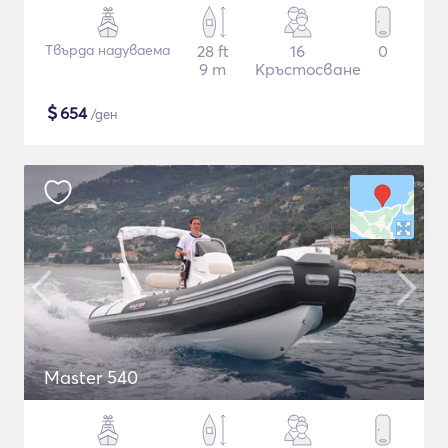
Твърда надуваема
28 ft
16
0
9 m
Кръстосване
$
654
/ден
Master 540