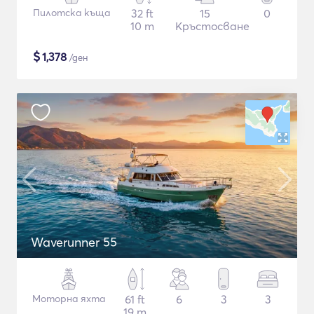
Пилотска къща
32 ft
15
0
10 m
Кръстосване
$
1,378
/ден
Waverunner 55
Моторна яхта
61 ft
6
3
3
19 m