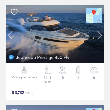
Jeanneau Prestige 450 Fly
Моторна яхта
45 ft
6
2
6
14 m
$
3,732
/нощ