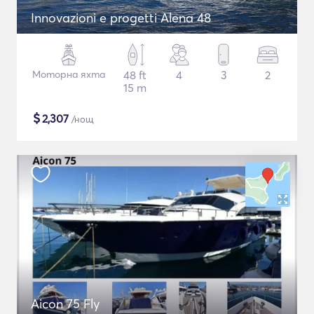
Innovazioni e progetti Alena 48
Моторна яхта
48 ft
4
3
2
15 m
$
2,307
/нощ
Aicon 75 Fly