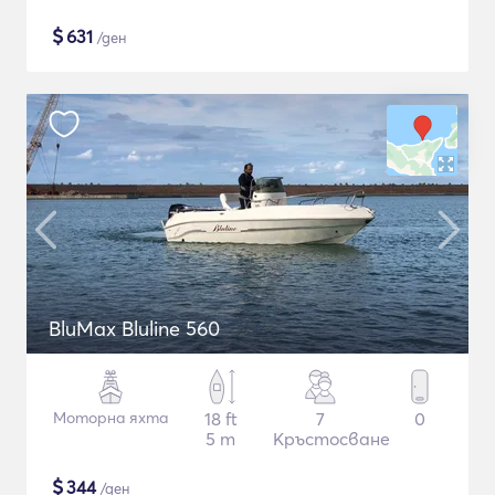
$
631
/ден
BluMax Bluline 560
Моторна яхта
18 ft
7
0
5 m
Кръстосване
$
344
/ден