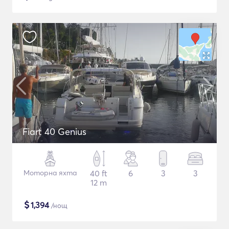
Fiart 40 Genius
Моторна яхта
40 ft
6
3
3
12 m
$
1,394
/нощ