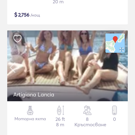
20 m
$
2,756
/нощ
Artigiana Lancia
Моторна яхта
26 ft
8
0
8 m
Кръстосване