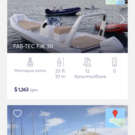
FAB-TEC FJK 30
Моторна яхта
33 ft
12
0
10 m
Кръстосване
$
1,263
/ден