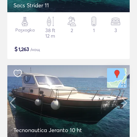
Sacs Strider 11
Разходка
38 ft
2
1
3
12 m
$
1,263
/нощ
Tecnonautica Jeranto 10 ht