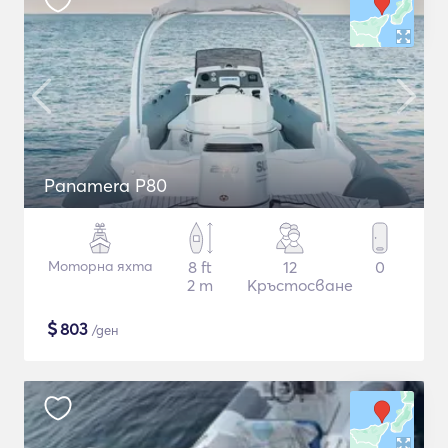
Panamera P80
Моторна яхта
8 ft
12
0
2 m
Кръстосване
$
803
/ден