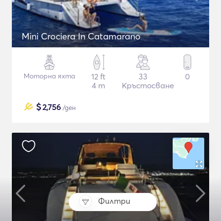
Mini Crociera In Catamarano
Моторна яхта
12 ft
33
0
4 m
Кръстосване
$
2,756
/ден
Филтри