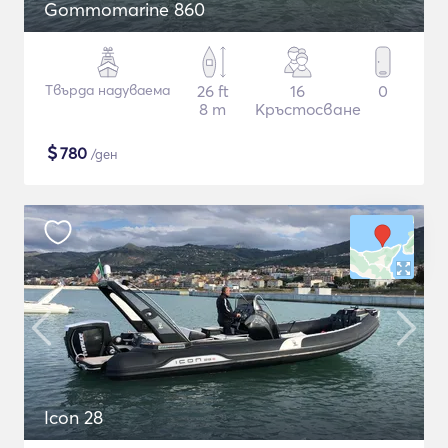
Gommomarine 860
Твърда надуваема
26 ft
16
0
8 m
Кръстосване
$
780
/ден
Icon 28