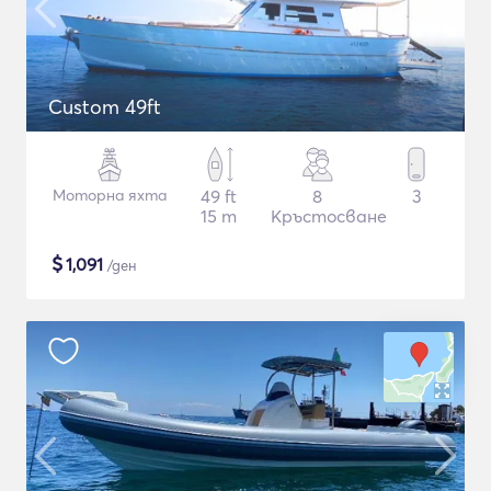
Custom 49ft
Моторна яхта
49 ft
8
3
15 m
Кръстосване
$
1,091
/ден