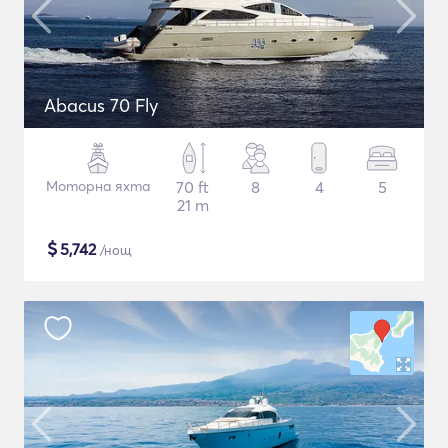
Abacus 70 Fly
Моторна яхта
70 ft
8
4
5
21 m
$
5,742
/нощ