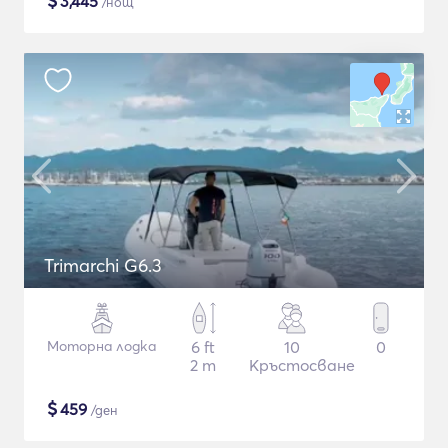
$
3,445
/нощ
Trimarchi G6.3
Моторна лодка
6 ft
10
0
2 m
Кръстосване
$
459
/ден