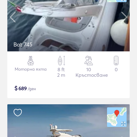
Bat 745
Моторна яхта
8 ft
10
0
2 m
Кръстосване
$
689
/ден