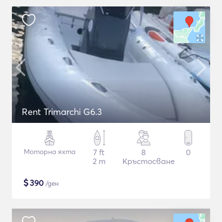
Rent Trimarchi G6.3
Моторна яхта
7 ft
8
0
2 m
Кръстосване
$
390
/ден