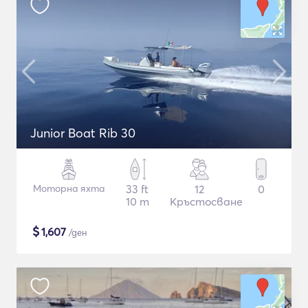
Junior Boat Rib 30
Моторна яхта
33 ft
12
0
10 m
Кръстосване
$
1,607
/ден