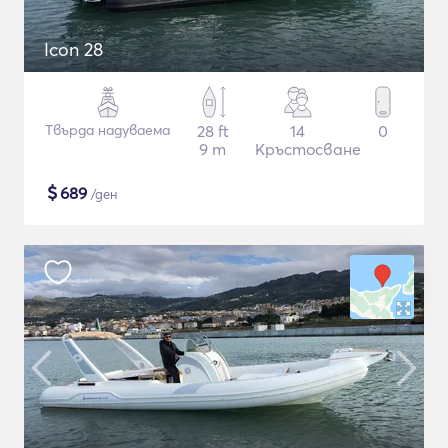
Icon 28
Твърда надуваема
28 ft
14
0
9 m
Кръстосване
$
689
/ден