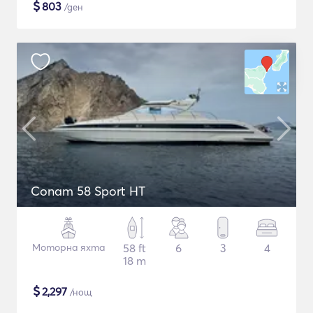
$
803
/ден
Conam 58 Sport HT
Моторна яхта
58 ft
6
3
4
18 m
$
2,297
/нощ