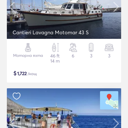
Cantieri Lavagna Motomar 43 S
Моторна яхта
46 ft
6
3
3
14 m
$
1,722
/нощ