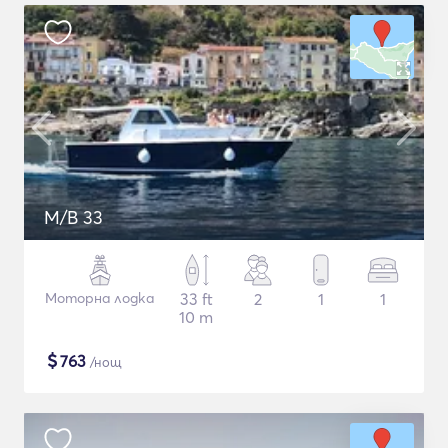
M/B 33
Моторна лодка
33 ft
2
1
1
10 m
$
763
/нощ