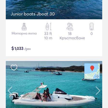
Junior boats Jboat 30
Моторна яхта
33 ft
18
0
10 m
Кръстосване
$
1,033
/ден