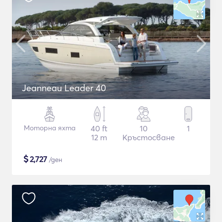
Jeanneau Leader 40
Моторна яхта
40 ft
10
1
12 m
Кръстосване
$
2,727
/ден