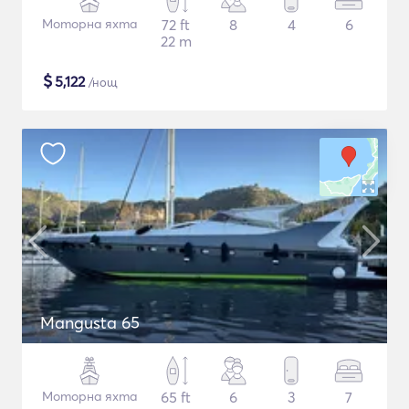
Моторна яхта
72 ft
8
4
6
22 m
$
5,122
/нощ
Mangusta 65
Моторна яхта
65 ft
6
3
7