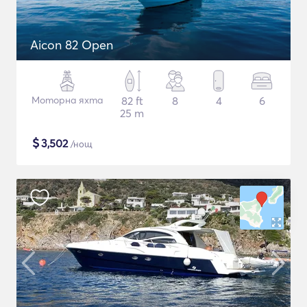
Aicon 82 Open
Моторна яхта
82 ft
8
4
6
25 m
$
3,502
/нощ