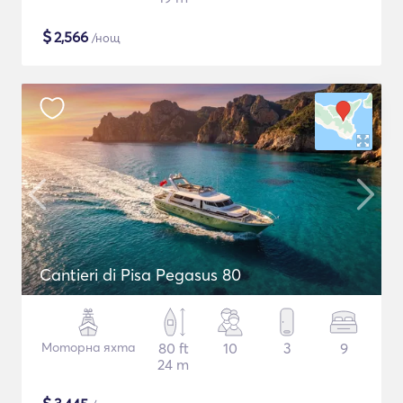
$
2,566
/нощ
Cantieri di Pisa Pegasus 80
Моторна яхта
80 ft
10
3
9
24 m