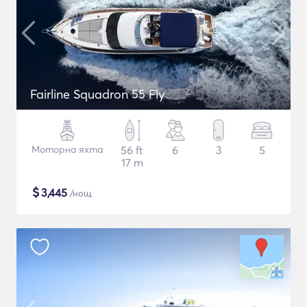
Fairline Squadron 55 Fly
Моторна яхта
56 ft
6
3
5
17 m
$
3,445
/нощ