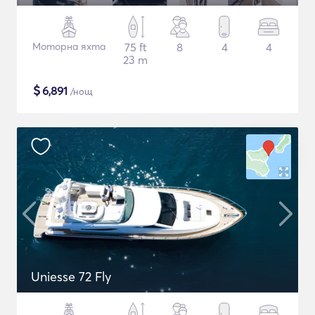
Моторна яхта
75 ft
8
4
4
23 m
$
6,891
/нощ
Uniesse 72 Fly