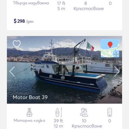
Твърда надуваема
17 ft
8
0
5 m
Кръстосване
$
298
/ден
Motor Boat 39
Моторна лодка
39 ft
10
0
12 m
Кръстосване