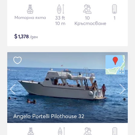
Моторна яхта
33 ft
10
1
10 m
Кръстосване
$
1,378
/ден
Angelo Portelli Pilothouse 32