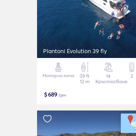
Piantoni Evolution 39 fly
Моторна яхта
39 ft
14
2
12 m
Кръстосване
$
689
/ден