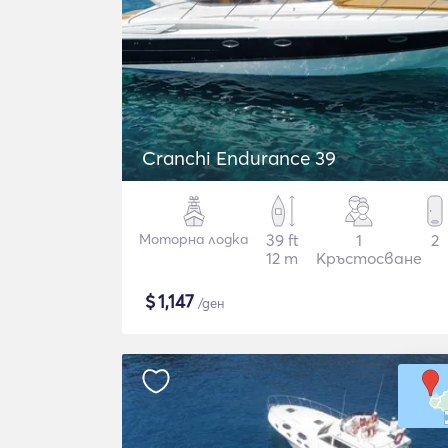
Cranchi Endurance 39
Моторна лодка
39 ft
1
2
12 m
Кръстосване
$
1,147
/ден