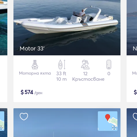
Motor 33'
N
Моторна яхта
33 ft
12
0
М
10 m
Кръстосване
$
574
/ден