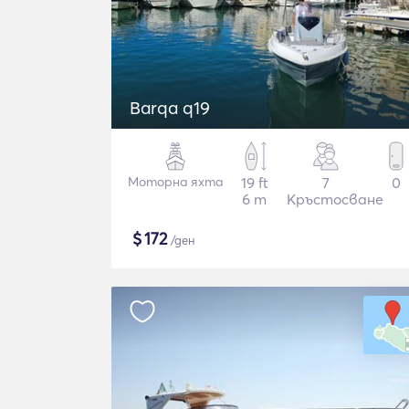
Barqa q19
Моторна яхта
19 ft
7
0
6 m
Кръстосване
$
172
/ден