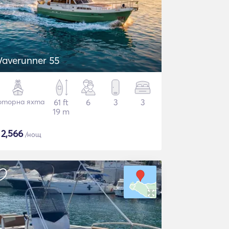
averunner 55
торна яхта
61 ft
6
3
3
19 m
$
2,566
/нощ