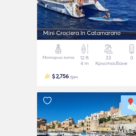
Mini Crociera In Catamarano
Моторна яхта
12 ft
33
0
4 m
Кръстосване
$
2,756
/ден