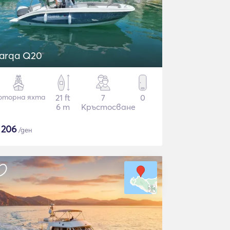
arqa Q20
оторна яхта
21 ft
7
0
6 m
Кръстосване
$
206
/ден