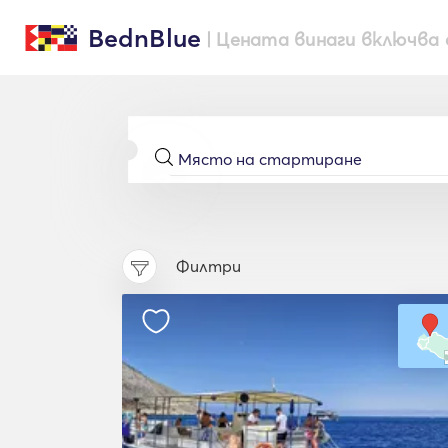
BednBlue
| Цената винаги включва 
Филтри