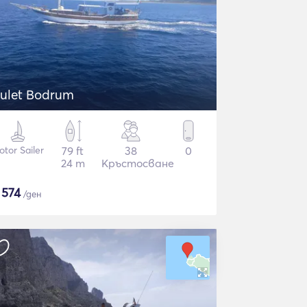
ulet Bodrum
tor Sailer
79 ft
38
0
24 m
Кръстосване
$
574
/ден