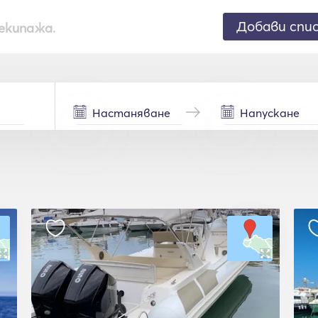
Добави спи
екипажа.