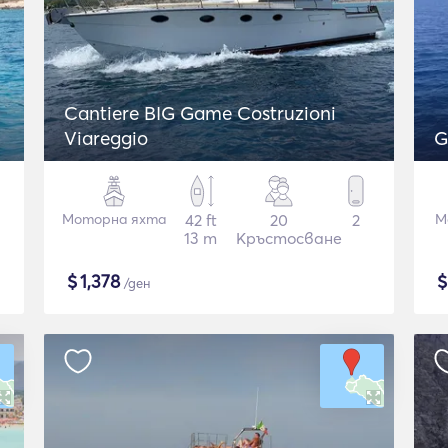
Cantiere BIG Game Costruzioni
Viareggio
G
Моторна яхта
42 ft
20
2
Mo
13 m
Кръстосване
$
1,378
/ден