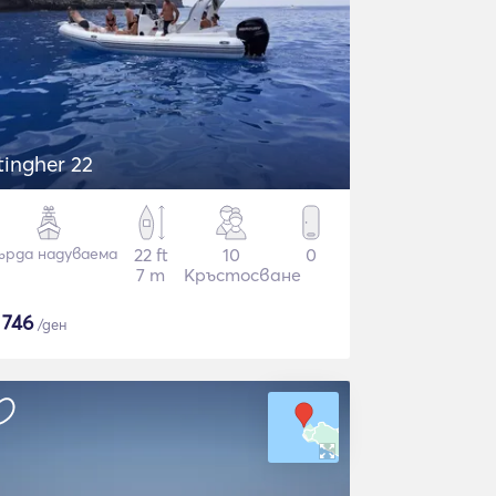
tingher 22
ърда надуваема
22 ft
10
0
7 m
Кръстосване
$
746
/ден