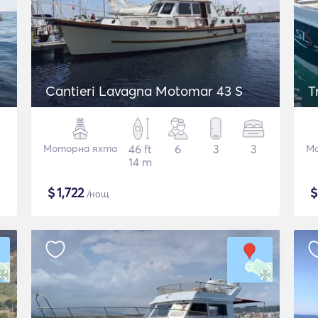
Cantieri Lavagna Motomar 43 S
T
Моторна яхта
46 ft
6
3
3
Мо
14 m
$
1,722
/нощ