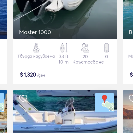
Master 1000
B
Твърда надуваема
33 ft
20
0
М
10 m
Кръстосване
$
1,320
/ден