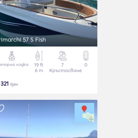
rimarchi 57 S Fish
торна лодка
19 ft
7
0
6 m
Кръстосване
$
321
/ден