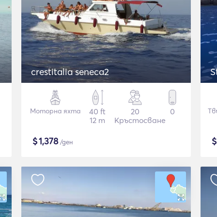
crestitalia seneca2
S
Моторна яхта
40 ft
20
0
Тв
12 m
Кръстосване
$
1,378
/ден