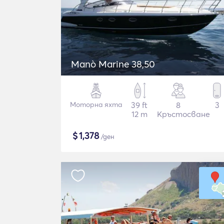
Manò Marine 38,50
Моторна яхта
39 ft
8
3
12 m
Кръстосване
$
1,378
/ден