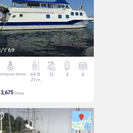
/Y 69
торна яхта
69 ft
12
4
6
21 m
$
3,675
/нощ