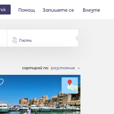
сък
Помощ
Запишете се
Влезте
Гости
cортирай по:
>