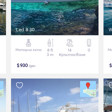
Led 8.30
W
Моторна яхта
8 ft
14
0
Мо
3 m
Кръстосване
$
930
/ден