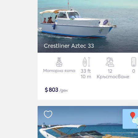
Crestliner Aztec 33
Моторна яхта
33 ft
12
0
10 m
Кръстосване
$
803
/ден