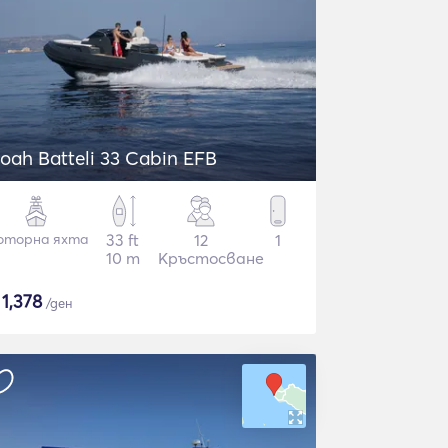
oah Batteli 33 Cabin EFB
оторна яхта
33 ft
12
1
10 m
Кръстосване
$
1,378
/ден