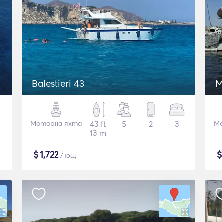
Balestieri 43
M
Моторна яхта
43 ft
5
2
3
Мо
13 m
$
1,722
/нощ