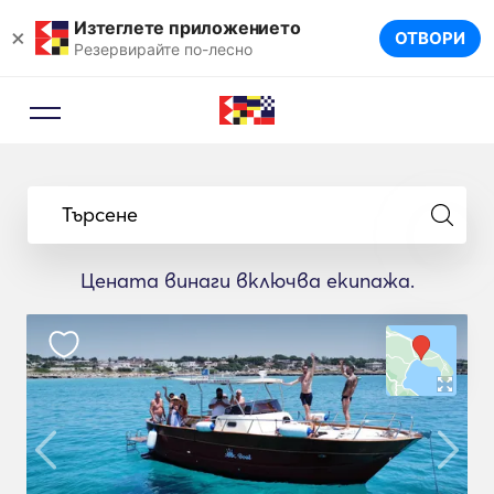
Изтеглете приложението
×
ОТВОРИ
Резервирайте по-лесно
Търсене
Цената винаги включва екипажа.