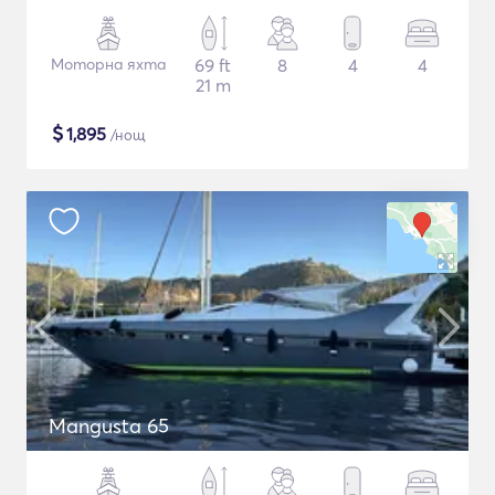
Моторна яхта
69 ft
8
4
4
21 m
$
1,895
/нощ
Mangusta 65