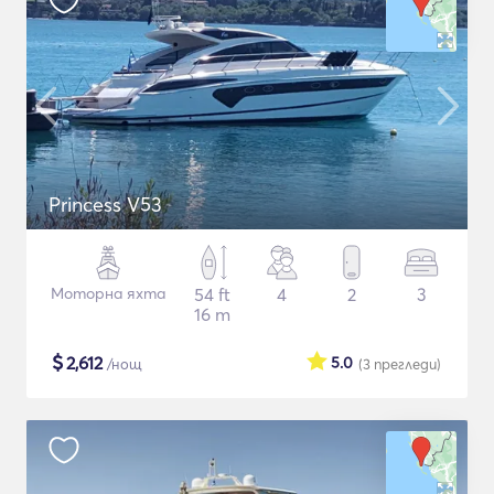
Princess V53
Моторна яхта
54 ft
4
2
3
16 m
$
2,612
5.0
/нощ
(3
прегледи
)