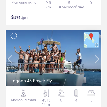
Моторна яхта
19 ft
5
0
6 m
Кръстосване
$
574
/ден
Lagoon 43 Power Fly
Моторна яхта
45 ft
6
4
3
14 m