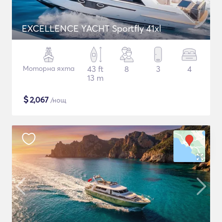
EXCELLENCE YACHT Sportfly 41xl
Моторна яхта
43 ft
8
3
4
13 m
$
2,067
/нощ