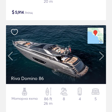
20 m
$
5,914
/нощ
Riva Domino 86
Моторна яхта
86 ft
8
4
5
26 m