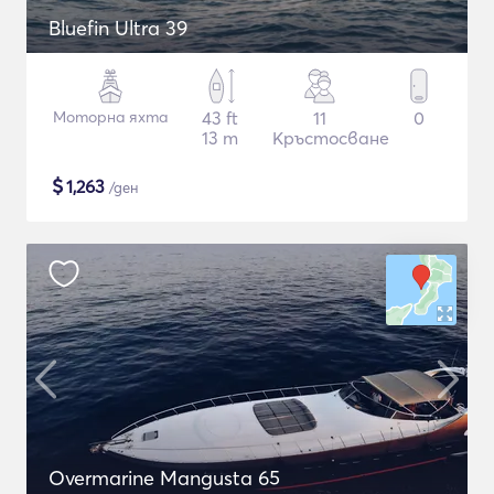
Bluefin Ultra 39
Моторна яхта
43 ft
11
0
13 m
Кръстосване
$
1,263
/ден
Overmarine Mangusta 65