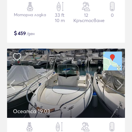
Моторна лодка
33 ft
12
0
10 m
Кръстосване
$
459
/ден
Oceanica 19.03