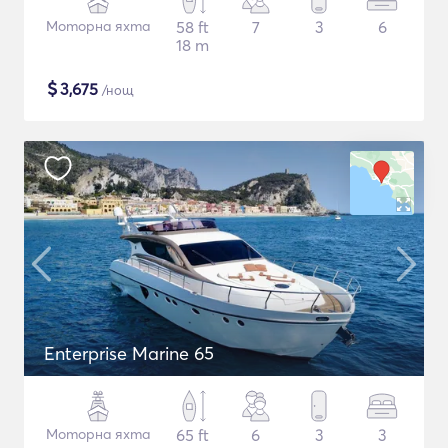
Моторна яхта
58 ft
7
3
6
18 m
$
3,675
/нощ
Enterprise Marine 65
Моторна яхта
65 ft
6
3
3