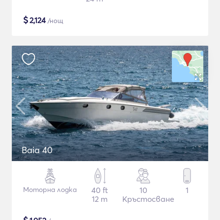
$
2,124
/нощ
Baia 40
Моторна лодка
40 ft
10
1
12 m
Кръстосване