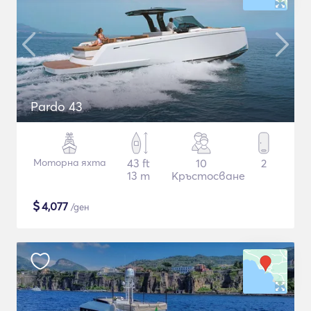
Pardo 43
Моторна яхта
43 ft
10
2
13 m
Кръстосване
$
4,077
/ден