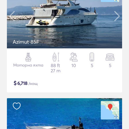
Azimut 85F
Моторна яхта
88 ft
10
5
5
27 m
$
6,718
/нощ