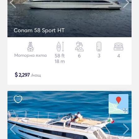
Conam 58 Sport HT
Моторна яхта
58 ft
6
3
4
18 m
$
2,297
/нощ