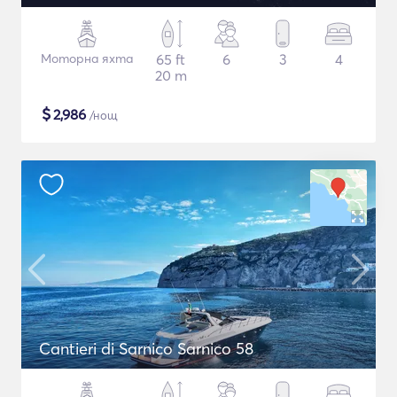
Моторна яхта
65 ft
6
3
4
20 m
$
2,986
/нощ
Cantieri di Sarnico Sarnico 58