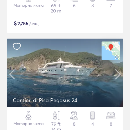
Моторна яхта
65 ft
6
3
7
20 m
$
2,756
/нощ
Cantieri di Pisa Pegasus 24
Моторна яхта
79 ft
8
4
8
24 m