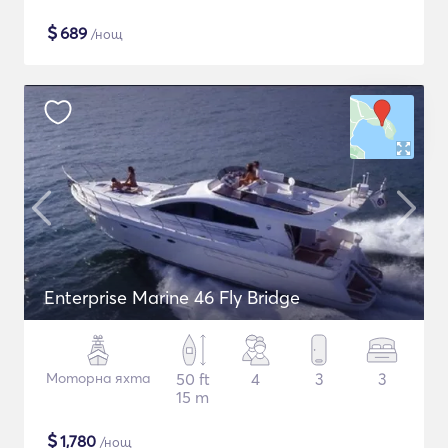
$
689
/нощ
Enterprise Marine 46 Fly Bridge
Моторна яхта
50 ft
4
3
3
15 m
$
1,780
/нощ