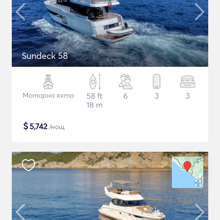
Sundeck 58
Моторна яхта
58 ft
6
3
3
18 m
$
5,742
/нощ