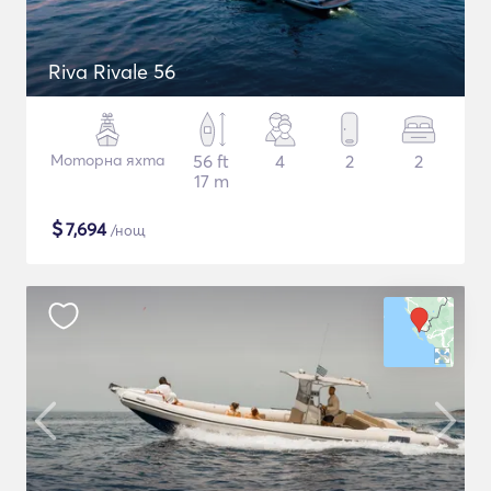
Riva Rivale 56
Моторна яхта
56 ft
4
2
2
17 m
$
7,694
/нощ