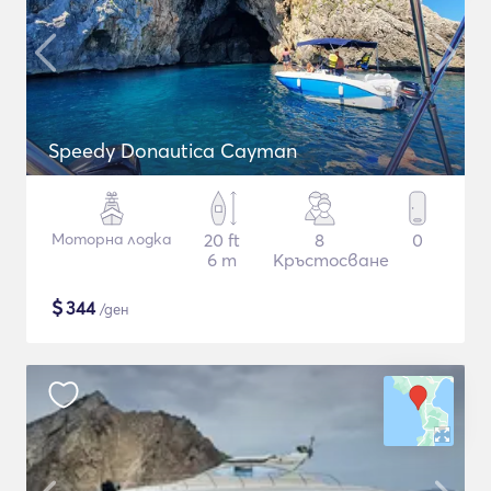
Speedy Donautica Cayman
Моторна лодка
20 ft
8
0
6 m
Кръстосване
$
344
/ден