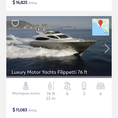
$
16,825
/нощ
Luxury Motor Yachts Filippetti 76 ft
Моторна яхта
76 ft
6
3
6
23 m
$
11,083
/нощ