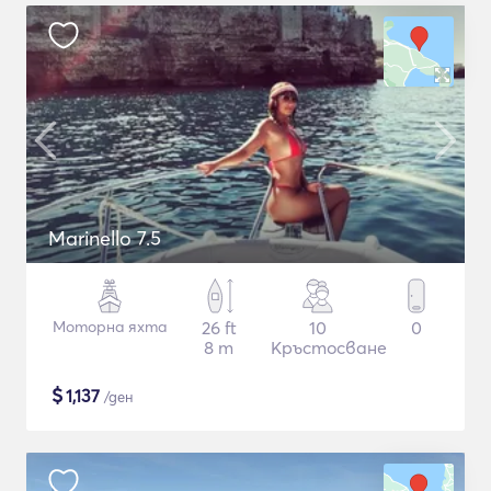
Marinello 7.5
Моторна яхта
26 ft
10
0
8 m
Кръстосване
$
1,137
/ден