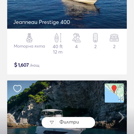
Jeanneau Prestige 400
Моторна яхта
40 ft
4
2
2
12 m
$
1,607
/нощ
Филтри