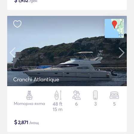
$
1,952
/ден
Cranchi Atlantique
Моторна яхта
48 ft
6
3
5
15 m
$
2,871
/нощ