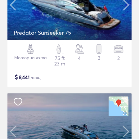
Predator Sunseeker 75
Моторна яхта
75 ft
4
3
2
23 m
$
8,441
/нощ