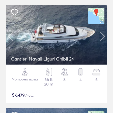
Cantieri Navali Liguri Ghibli 24
Моторна яхта
66 ft
8
4
6
20 m
$
6,479
/нощ