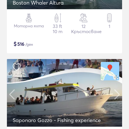
Boston Whaler Altura
Моторна яхта
33 ft
12
1
10 m
Кръстосване
$
516
/ден
Saponaro Gozzo - Fishing experience