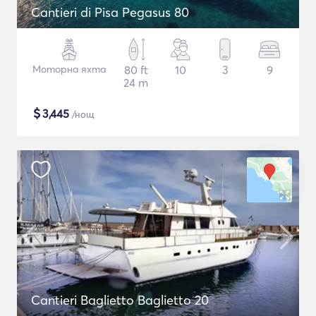
Cantieri di Pisa Pegasus 80
Моторна яхта
80 ft
10
3
9
24 m
$
3,445
/нощ
Cantieri Baglietto Baglietto 20