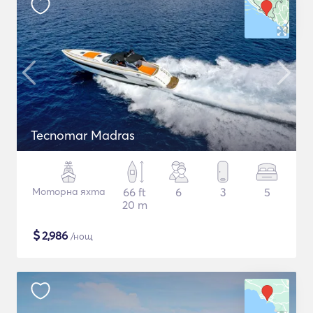
Tecnomar Madras
Моторна яхта
66 ft
6
3
5
20 m
$
2,986
/нощ