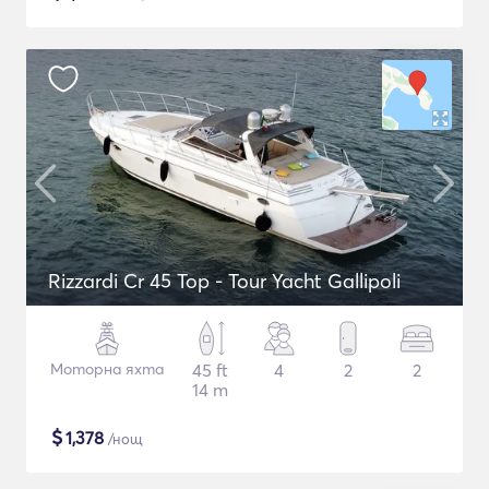
Rizzardi Cr 45 Top - Tour Yacht Gallipoli
Моторна яхта
45 ft
4
2
2
14 m
$
1,378
/нощ