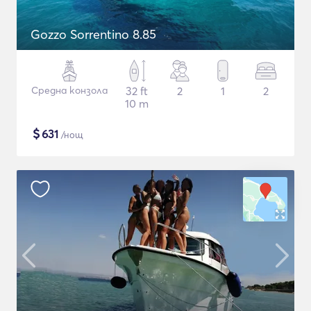
Gozzo Sorrentino 8.85
Средна конзола
32 ft
2
1
2
10 m
$
631
/нощ