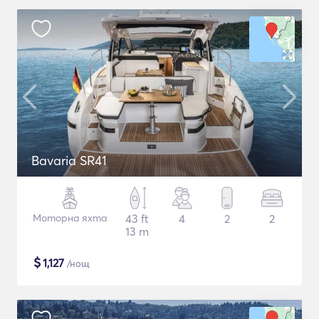
Bavaria SR41
Моторна яхта
43 ft
4
2
2
13 m
$
1,127
/нощ