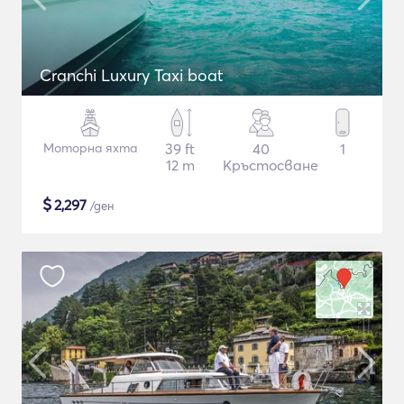
Cranchi Luxury Taxi boat
Моторна яхта
39 ft
40
1
12 m
Кръстосване
$
2,297
/ден