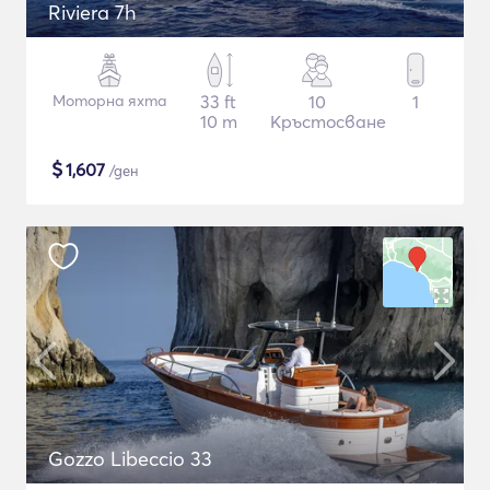
Riviera 7h
Моторна яхта
33 ft
10
1
10 m
Кръстосване
$
1,607
/ден
Gozzo Libeccio 33