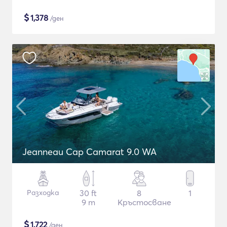
$
1,378
/ден
Jeanneau Cap Camarat 9.0 WA
Разходка
30 ft
8
1
9 m
Кръстосване
$
1,722
/ден