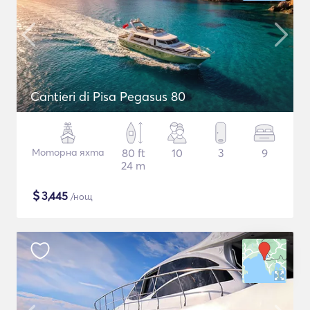
Cantieri di Pisa Pegasus 80
Моторна яхта
80 ft
10
3
9
24 m
$
3,445
/нощ