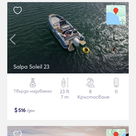
Salpa Soleil 23
Твърда надуваема
23 ft
8
0
7 m
Кръстосване
$
516
/ден