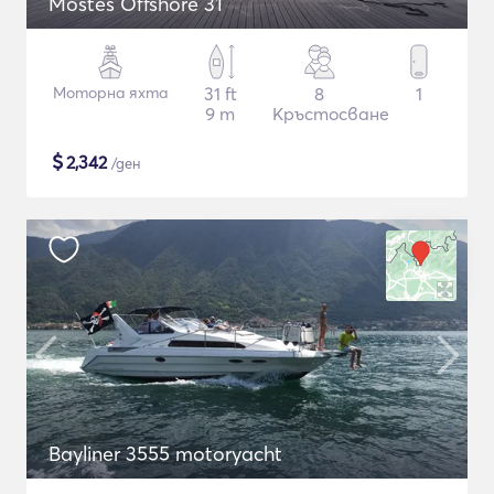
Mostes Offshore 31
Моторна яхта
31 ft
8
1
9 m
Кръстосване
$
2,342
/ден
Bayliner 3555 motoryacht