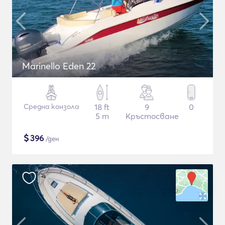
Marinello Eden 22
Средна конзола
18 ft
9
0
5 m
Кръстосване
$
396
/ден