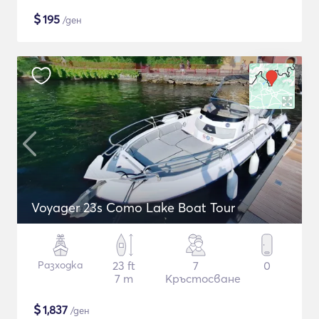
$
195
/ден
Voyager 23s Como Lake Boat Tour
Разходка
23 ft
7
0
7 m
Кръстосване
$
1,837
/ден