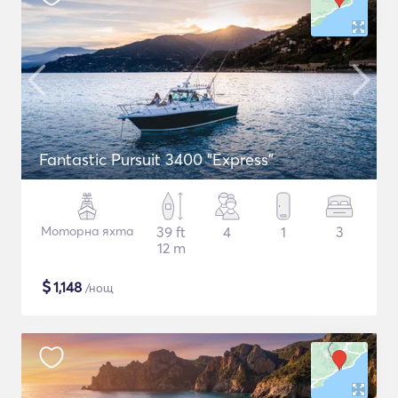
Fantastic Pursuit 3400 "Express"
Моторна яхта
39 ft
4
1
3
12 m
$
1,148
/нощ