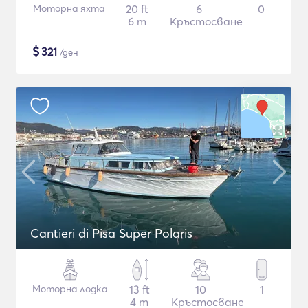
Моторна яхта
20 ft
6
0
6 m
Кръстосване
$
321
/ден
Cantieri di Pisa Super Polaris
Моторна лодка
13 ft
10
1
4 m
Кръстосване