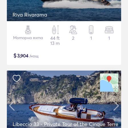
Riva Rivarama
Моторна яхта
44 ft
2
1
1
13 m
$
3,904
/нощ
Libeccio 33 - Private Tour of the Cinque Terre