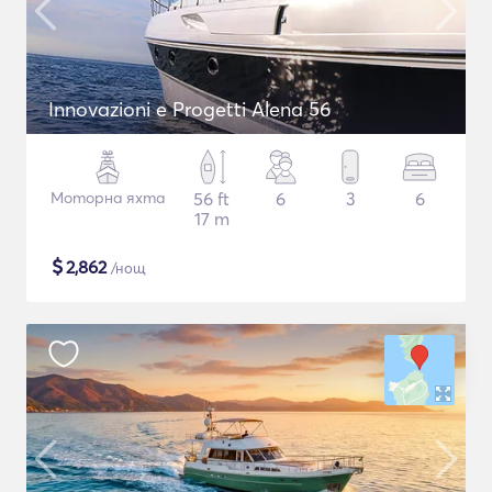
Innovazioni e Progetti Alena 56
Моторна яхта
56 ft
6
3
6
17 m
$
2,862
/нощ