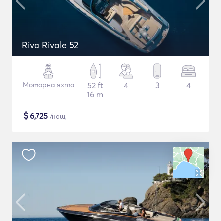
Riva Rivale 52
Моторна яхта
52 ft
4
3
4
16 m
$
6,725
/нощ