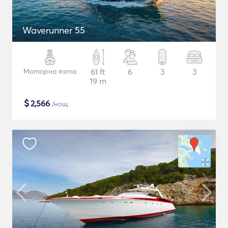
Waverunner 55
Моторна яхта
61 ft
6
3
3
19 m
$
2,566
/нощ