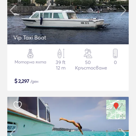
Vip Taxi Boat
Моторна яхта
39 ft
50
0
12 m
Кръстосване
$
2,297
/ден