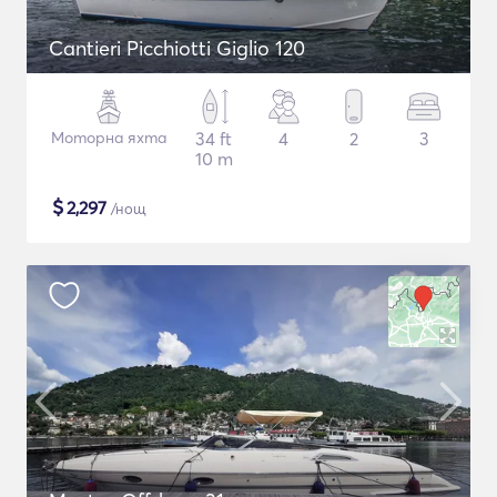
Cantieri Picchiotti Giglio 120
Моторна яхта
34 ft
4
2
3
10 m
$
2,297
/нощ