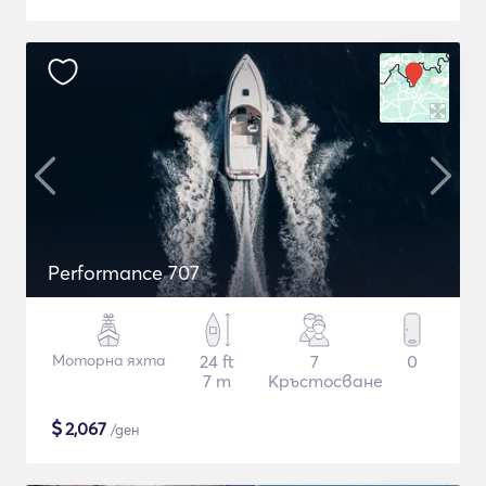
Performance 707
Моторна яхта
24 ft
7
0
7 m
Кръстосване
$
2,067
/ден