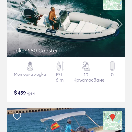
Joker 580 Coaster
Моторна лодка
19 ft
10
0
6 m
Кръстосване
$
459
/ден