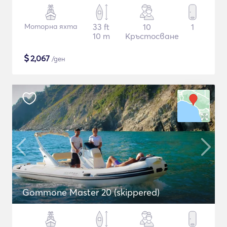
Моторна яхта
33 ft
10
1
10 m
Кръстосване
$
2,067
/ден
Gommone Master 20 (skippered)