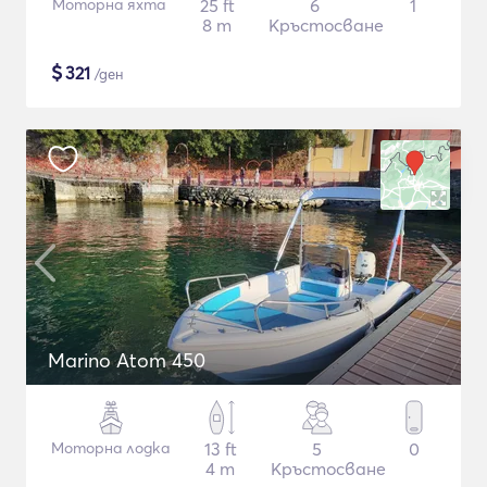
Моторна яхта
25 ft
6
1
8 m
Кръстосване
$
321
/ден
Marino Atom 450
Моторна лодка
13 ft
5
0
4 m
Кръстосване