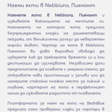
Наеми яхти в Nebbiuno, Пиемонт
Наемете яхта в Nebbiuno, Пиемонт
и
изживейте ваканцията на мечтите си.
Наемането на моторна яхта предлага
безпрецедентни гледки на зашеметяващи
пейзажи, от великолепни залези до невероятен
морски живот. Чартър на яхта в Nebbiuno,
Пиемонт ви дава върховна свобода да
изберете как да прекарате времето си и кои
дестинации да изследвате. Независимо дали
предпочитате да плавате с умерено темпо, да
откривате нови пристанища и заливи или да
намерите спокойно плажно място за пикник и
плуване, чартърът на яхта е перфектният
начин да изживеете радостта от плаването.
Платформата за наем на яхти на BednBlue
предлага само проверени лодки за чартъри в