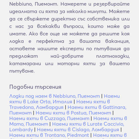
Nebbiuno, Пиемонт. Намерете и резервирайте
идеалната си яхта за няколко минути. Можете
да се свържете директно със собственика или
с нас за всякакви въпроси, които може да
имате. Ако все още не можете да решите коя
лодка е перфектна за вашата ваканция,
оставете нашите експерти по пътувания да
предложат най-добрите платноходки,
катамарани или моторни яхти за вашето
пътуване.
Подобни търсения
Лодки под наем в Nebbiuno, Пиемонт
|
Наеми
яхти в Lake Orta, Италия
|
Наеми яхти в
Travedona, Ломбардия
|
Наеми яхти в Gattinara,
Пиемонт
|
Наеми яхти в Postua, Пиемонт
|
Наеми яхти в Cuzzago, Пиемонт
|
Наеми яхти в
Momo, Пиемонт
|
Наеми яхти в Lurate Caccivio,
Lombardy
|
Наеми яхти в Cislago, Ломбардия
|
Наеми яхти в Trontano, Piedmont
|
Наеми яхти в