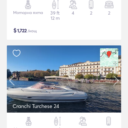
Моторна яхта
39 ft
4
2
2
12 m
$
1,722
/нощ
Cranchi Turchese 24