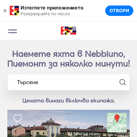
Изтеглете приложението
×
ОТВОРИ
Резервирайте по-лесно
Наемете яхта в Nebbiuno,
Пиемонт за няколко минути!
Търсене
Цената винаги включва екипажа.