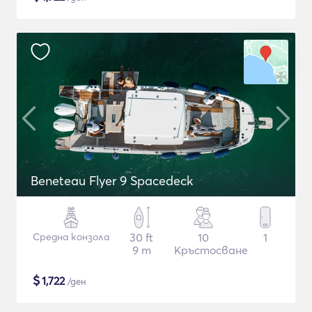
Beneteau Flyer 9 Spacedeck
Средна конзола
30 ft
10
1
9 m
Кръстосване
$
1,722
/ден