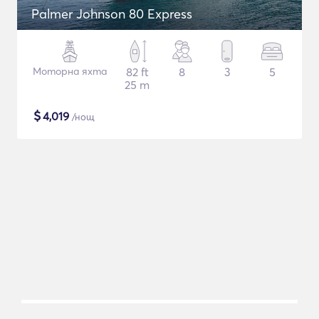
Palmer Johnson 80 Express
Моторна яхта
82 ft
8
3
5
25 m
$
4,019
/нощ