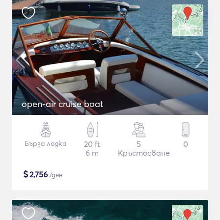
open-air cruise boat
Бърза лодка
20 ft
5
0
6 m
Кръстосване
$
2,756
/ден