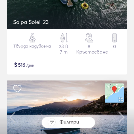
Salpa Soleil 23
Твърда надуваема
23 ft
8
0
7 m
Кръстосване
$
516
/ден
Филтри