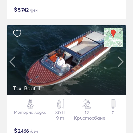
$
5,742
/ден
Taxi Boat II
Моторна лодка
30 ft
12
0
9 m
Кръстосване
$
2,466
/ден