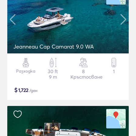
Jeanneau Cap Camarat 9.0 WA
Разходка
30 ft
8
1
9 m
Кръстосване
$
1,722
/ден