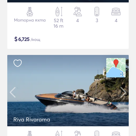
Моторна яхта
52 ft
4
3
4
16 m
$
6,725
/нощ
Riva Rivarama