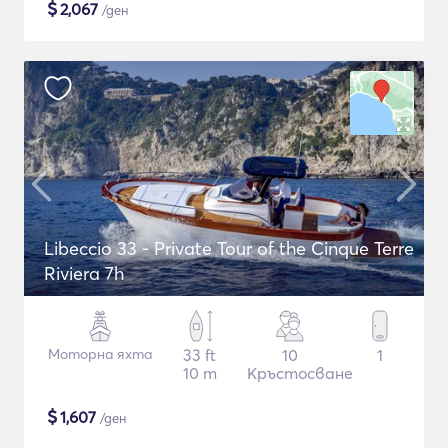
$
2,067
/ден
Libeccio 33 - Private Tour of the Cinque Terre
Riviera 7h
Моторна яхта
33 ft
10
1
10 m
Кръстосване
$
1,607
/ден