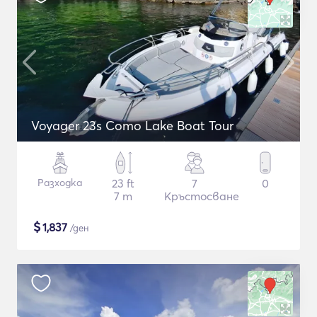
Voyager 23s Como Lake Boat Tour
Разходка
23 ft
7
0
7 m
Кръстосване
$
1,837
/ден