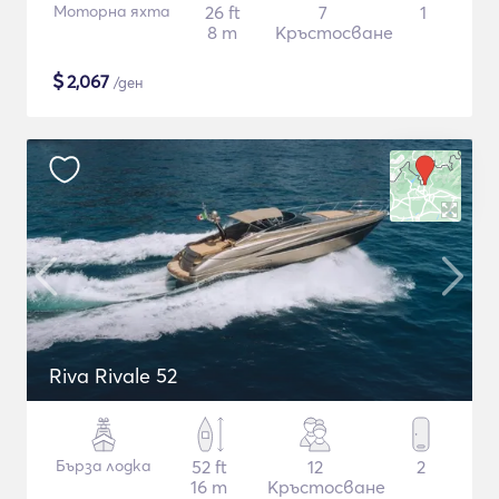
Моторна яхта
26 ft
7
1
8 m
Кръстосване
$
2,067
/ден
Riva Rivale 52
Бърза лодка
52 ft
12
2
16 m
Кръстосване