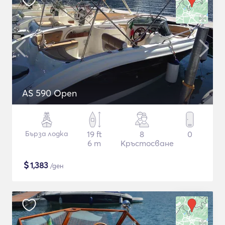
AS 590 Open
Бърза лодка
19 ft
8
0
6 m
Кръстосване
$
1,383
/ден