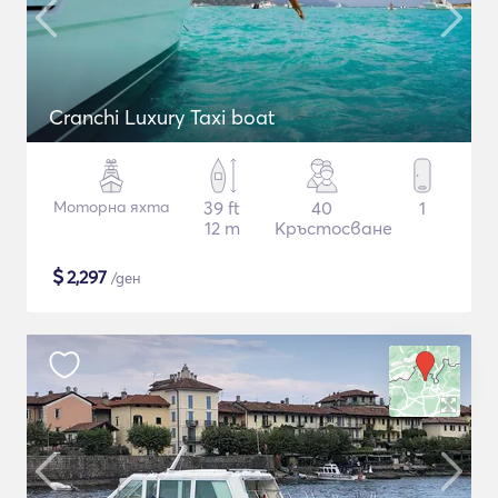
Cranchi Luxury Taxi boat
Моторна яхта
39 ft
40
1
12 m
Кръстосване
$
2,297
/ден