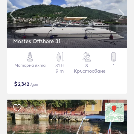
Mostes Offshore 31
Моторна яхта
31 ft
8
1
9 m
Кръстосване
$
2,342
/ден