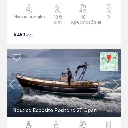
Моторна лодка
19 ft
10
0
6 m
Кръстосване
$
459
/ден
Nautica Esposito Positano 27 Open