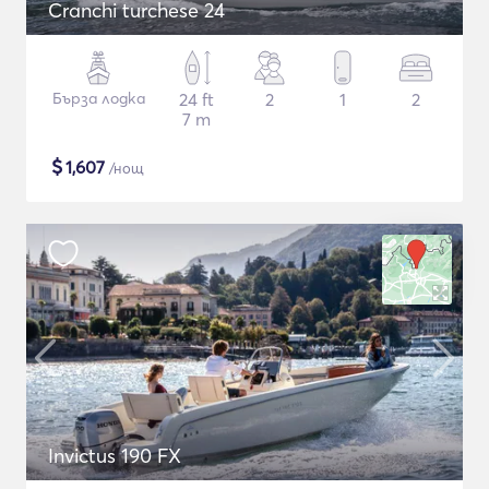
Cranchi turchese 24
Бърза лодка
24 ft
2
1
2
7 m
$
1,607
/нощ
Invictus 190 FX