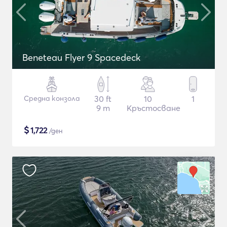
Beneteau Flyer 9 Spacedeck
Средна конзола
30 ft
10
1
9 m
Кръстосване
$
1,722
/ден