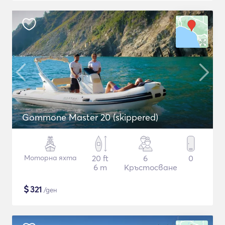
Gommone Master 20 (skippered)
Моторна яхта
20 ft
6
0
6 m
Кръстосване
$
321
/ден