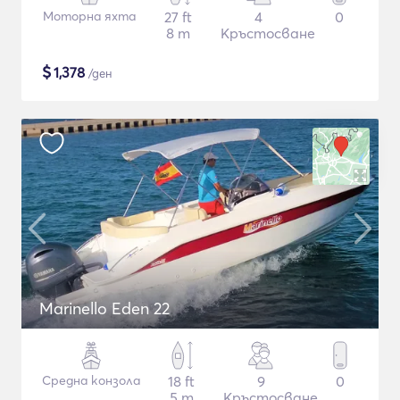
Моторна яхта
27 ft
4
0
8 m
Кръстосване
$
1,378
/ден
Marinello Eden 22
Средна конзола
18 ft
9
0
5 m
Кръстосване