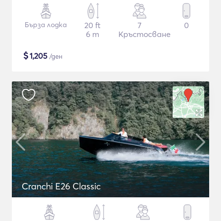
Бърза лодка
20 ft
7
0
6 m
Кръстосване
$
1,205
/ден
Cranchi E26 Classic