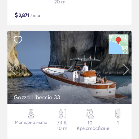
20 m
$
2,871
/нощ
Gozzo Libeccio 33
Моторна яхта
33 ft
10
1
10 m
Кръстосване