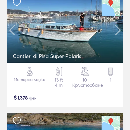
Cantieri di Pisa Super Polaris
Моторна лодка
13 ft
10
1
4 m
Кръстосване
$
1,378
/ден