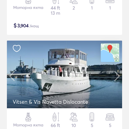
Моторна яхта
44 ft
2
1
1
13 m
$
3,904
/нощ
Vitsen & Vis Navetta Dislocante
Моторна яхта
66 ft
10
5
5