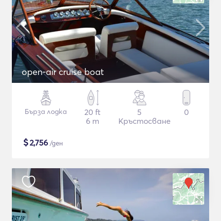
open-air cruise boat
Бърза лодка
20 ft
5
0
6 m
Кръстосване
$
2,756
/ден