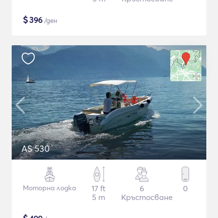
$
396
/ден
AS 530
Моторна лодка
17 ft
6
0
5 m
Кръстосване