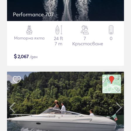
Performance 707
Моторна яхта
24 ft
7
0
7 m
Кръстосване
$
2,067
/ден