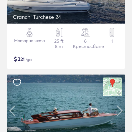
Cranchi Turchese 24
Моторна яхта
25 ft
6
1
8 m
Кръстосване
$
321
/ден