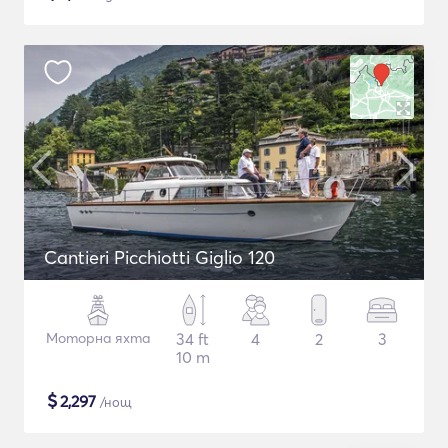
Cantieri Picchiotti Giglio 120
Моторна яхта
34 ft
4
2
3
10 m
$
2,297
/нощ