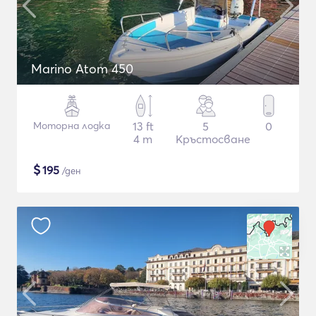
Marino Atom 450
Моторна лодка
13 ft
5
0
4 m
Кръстосване
$
195
/ден