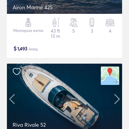
Airon Marine 425
Моторна яхта
43 ft
5
3
4
13 m
$
1,493
/нощ
Riva Rivale 52