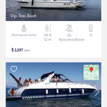
Vip Taxi Boat
Моторна яхта
39 ft
50
0
12 m
Кръстосване
$
2,297
/ден