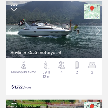
Bayliner 3555 motoryacht
Моторна яхта
39 ft
4
2
2
12 m
$
1,722
/нощ