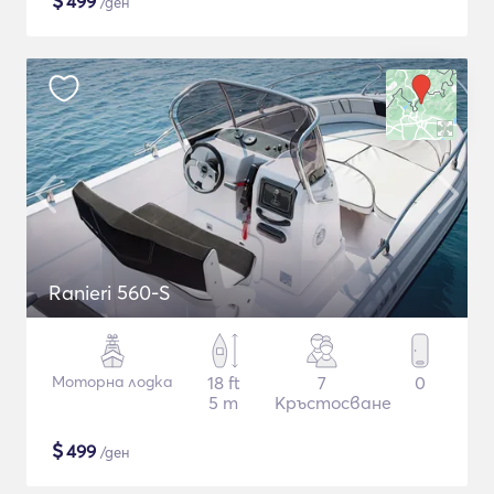
$
499
/ден
Ranieri 560-S
Моторна лодка
18 ft
7
0
5 m
Кръстосване
$
499
/ден