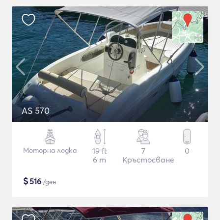
AS 570
Моторна лодка
19 ft
7
0
6 m
Кръстосване
$
516
/ден