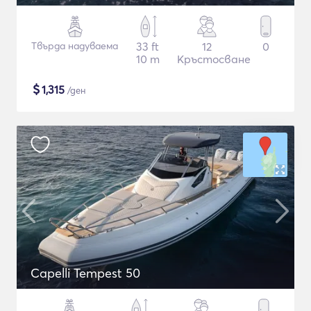
Твърда надуваема
33 ft
12
0
10 m
Кръстосване
$
1,315
/ден
Capelli Tempest 50