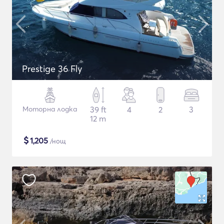
Prestige 36 Fly
Моторна лодка
39 ft
4
2
3
12 m
$
1,205
/нощ