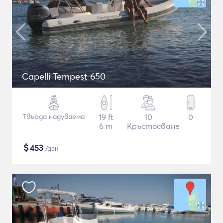
Capelli Tempest 650
Твърда надуваема
19 ft
10
0
6 m
Кръстосване
$
453
/ден