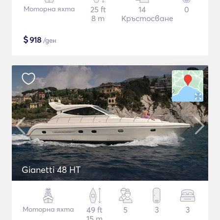
Моторна яхта
25 ft
14
0
8 m
Кръстосване
$
918
/ден
Gianetti 48 HT
Моторна яхта
49 ft
5
3
3
15 m