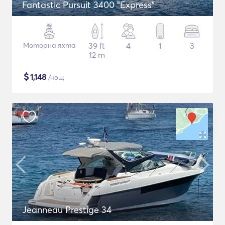
Fantastic Pursuit 3400 "Express"
Моторна яхта
39 ft
4
1
3
12 m
$
1,148
/нощ
Jeanneau Prestige 34