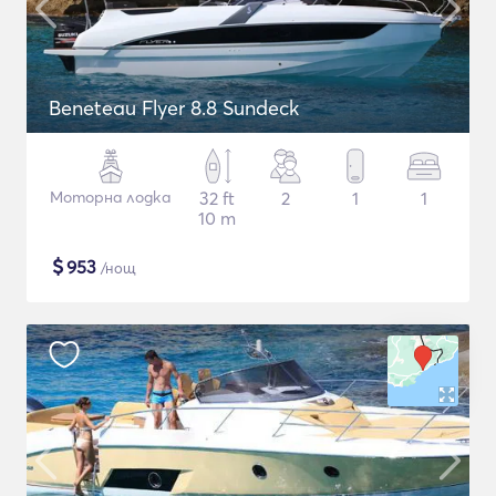
Beneteau Flyer 8.8 Sundeck
Моторна лодка
32 ft
2
1
1
10 m
$
953
/нощ