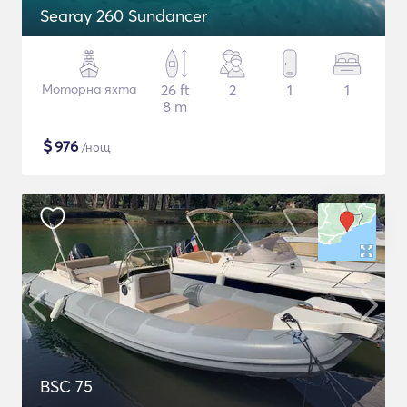
Searay 260 Sundancer
Моторна яхта
26 ft
2
1
1
8 m
$
976
/нощ
BSC 75