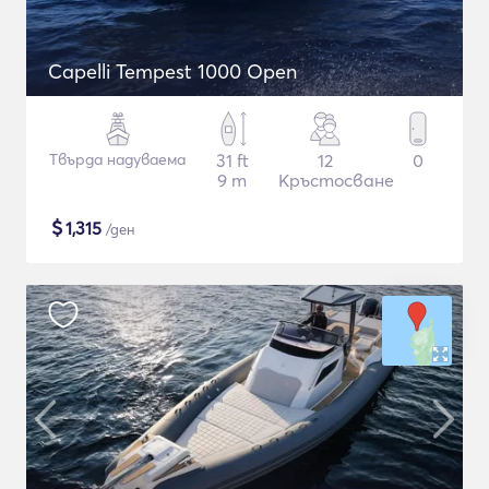
Capelli Tempest 1000 Open
Твърда надуваема
31 ft
12
0
9 m
Кръстосване
$
1,315
/ден