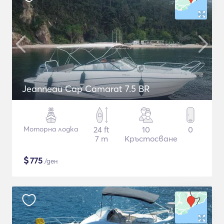
Jeanneau Cap Camarat 7.5 BR
Моторна лодка
24 ft
10
0
7 m
Кръстосване
$
775
/ден