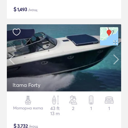
$
1,493
/нощ
Itama Forty
Моторна яхта
43 ft
2
1
1
13 m
$
3,732
/нощ