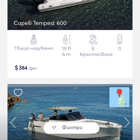
Capelli Tempest 600
Твърда надуваема
19 ft
8
0
6 m
Кръстосване
$
384
/ден
Филтри