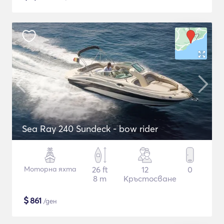
Sea Ray 240 Sundeck - bow rider
Моторна яхта
26 ft
12
0
8 m
Кръстосване
$
861
/ден