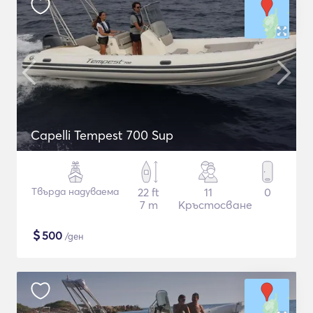
Capelli Tempest 700 Sup
Твърда надуваема
22 ft
11
0
7 m
Кръстосване
$
500
/ден