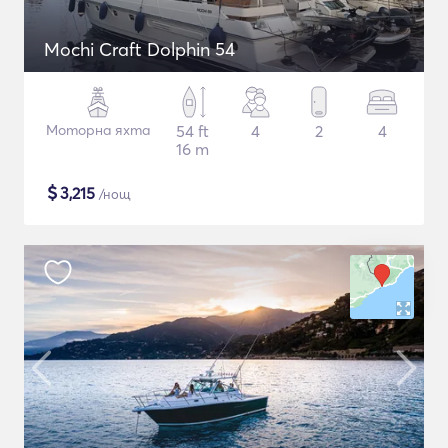
Mochi Craft Dolphin 54
Моторна яхта
54 ft
4
2
4
16 m
$
3,215
/нощ