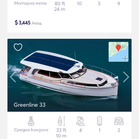
Моторна яхта
80 ft
10
3
9
24 m
$
3,445
/нощ
Greenline 33
Средна конзола
33 ft
4
1
2
10 m