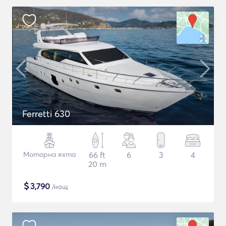
Ferretti 630
Моторна яхта
66 ft
6
3
4
20 m
$
3,790
/нощ