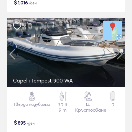
$
1,016
/ден
Capelli Tempest 900 WA
Твърда надуваема
30 ft
14
0
9 m
Кръстосване
$
895
/ден