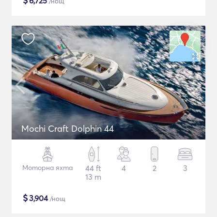
$
6,725
/нощ
Mochi Craft Dolphin 44
Моторна яхта
44 ft
4
2
3
13 m
$
3,904
/нощ