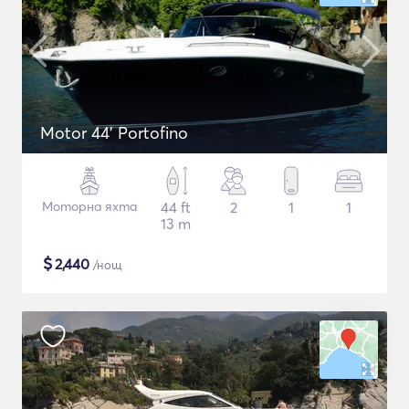
Motor 44' Portofino
Моторна яхта
44 ft
2
1
1
13 m
$
2,440
/нощ