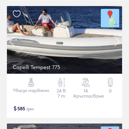
Capelli Tempest 775
Твърда надуваема
24 ft
14
0
7 m
Кръстосване
$
585
/ден