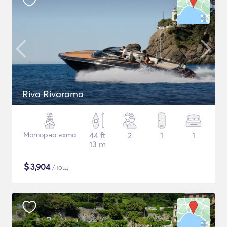
Riva Rivarama
Моторна яхта
44 ft
2
1
1
13 m
$
3,904
/нощ