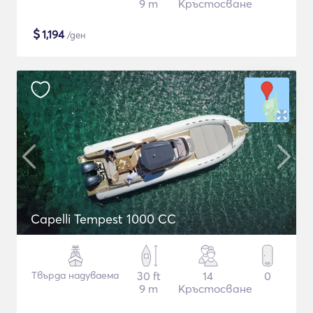
9 m
Кръстосване
$
1,194
/ден
Capelli Tempest 1000 CC
Твърда надуваема
30 ft
14
0
9 m
Кръстосване