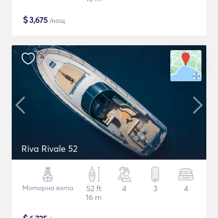
$
3,675
/нощ
Riva Rivale 52
Моторна яхта
52 ft
4
3
4
16 m