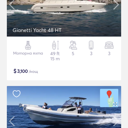
Gianetti Yacht 48 HT
Моторна яхта
49 ft
5
3
3
15 m
$
3,100
/нощ