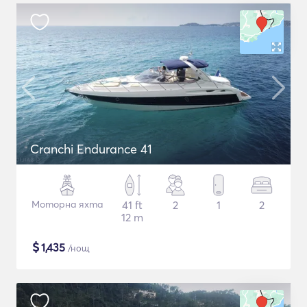
Cranchi Endurance 41
Моторна яхта
41 ft
2
1
2
12 m
$
1,435
/нощ