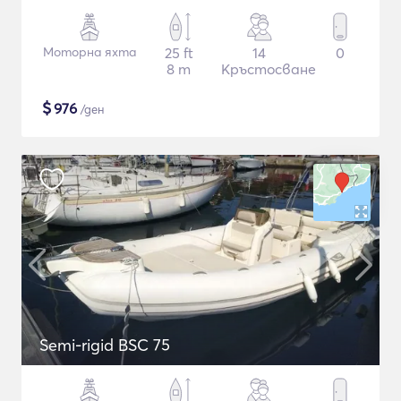
Моторна яхта
25 ft
14
0
8 m
Кръстосване
$
976
/ден
Semi-rigid BSC 75