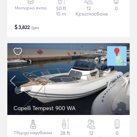
Моторна яхта
50 ft
12
0
15 m
Кръстосване
$
3,822
/ден
Capelli Tempest 900 WA
Твърда надуваема
28 ft
12
0