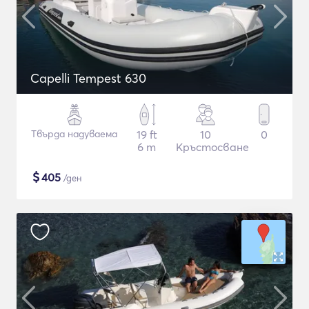
Capelli Tempest 630
Твърда надуваема
19 ft
10
0
6 m
Кръстосване
$
405
/ден