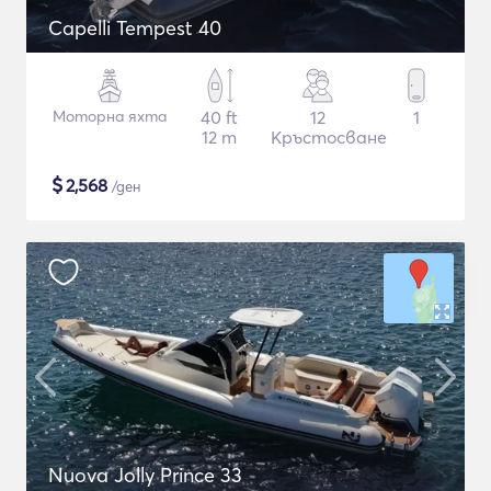
Capelli Tempest 40
Моторна яхта
40 ft
12
1
12 m
Кръстосване
$
2,568
/ден
Nuova Jolly Prince 33