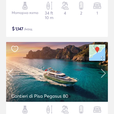
Моторна яхта
34 ft
4
2
1
10 m
$
1,147
/нощ
Cantieri di Pisa Pegasus 80