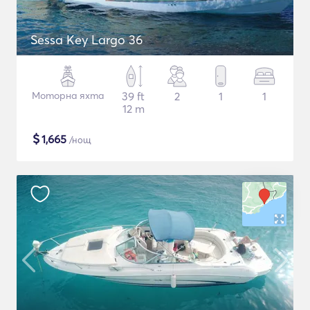
Sessa Key Largo 36
Моторна яхта
39 ft
2
1
1
12 m
$
1,665
/нощ