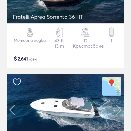
Fratelli Aprea Sorrento 36 HT
Моторна лодка
43 ft
12
1
13 m
Кръстосване
$
2,641
/ден