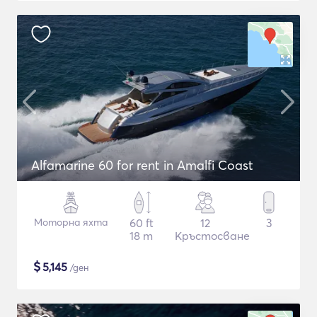
Alfamarine 60 for rent in Amalfi Coast
Моторна яхта
60 ft
12
3
18 m
Кръстосване
$
5,145
/ден