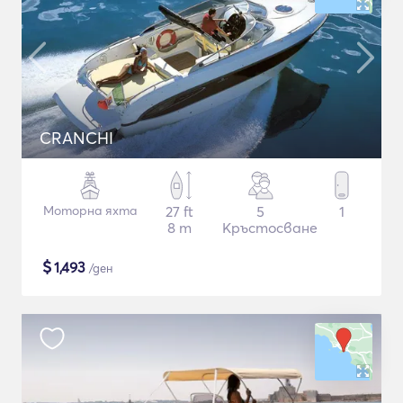
CRANCHI
Моторна яхта
27 ft
5
1
8 m
Кръстосване
$
1,493
/ден