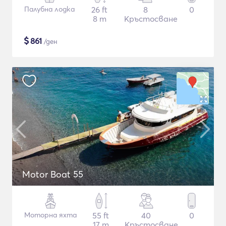
Палубна лодка
26 ft
8
0
8 m
Кръстосване
$
861
/ден
Motor Boat 55
Моторна яхта
55 ft
40
0
17 m
Кръстосване