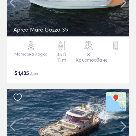
Aprea Mare Gozzo 35
Моторна лодка
35 ft
8
1
11 m
Кръстосване
$
1,435
/ден