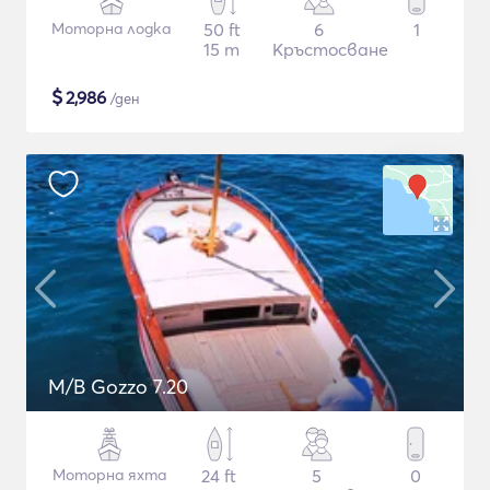
Моторна лодка
50 ft
6
1
15 m
Кръстосване
$
2,986
/ден
M/B Gozzo 7.20
Моторна яхта
24 ft
5
0