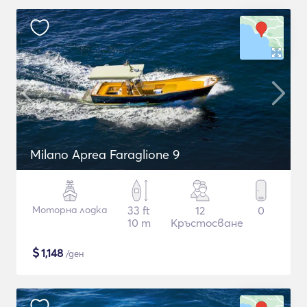
Milano Aprea Faraglione 9
Моторна лодка
33 ft
12
0
10 m
Кръстосване
$
1,148
/ден