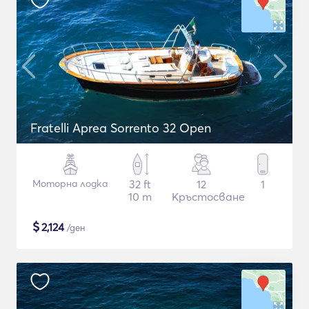
Fratelli Aprea Sorrento 32 Open
Моторна лодка
32 ft
12
1
10 m
Кръстосване
$
2,124
/ден