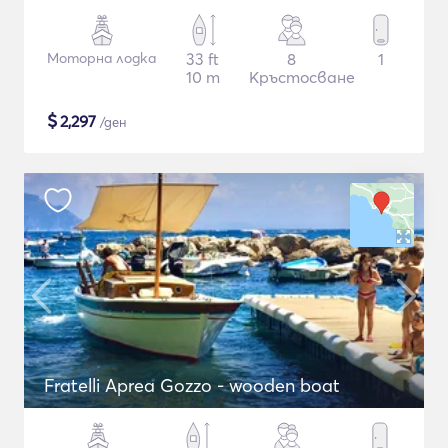
Моторна лодка
33 ft
8
1
10 m
Кръстосване
$
2,297
/ден
Fratelli Aprea Gozzo - wooden boat