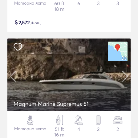
Моторна яхта
60 ft
6
3
3
18 m
$
2,572
/нощ
Magnum Marine Supremus 51
Моторна яхта
51 ft
4
2
2
16 m