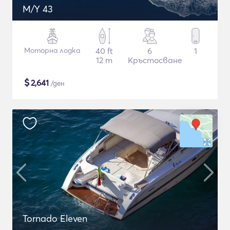
M/Y 43
Моторна лодка
40 ft
6
1
12 m
Кръстосване
$
2,641
/ден
Tornado Eleven