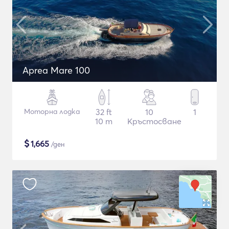
Aprea Mare 100
Моторна лодка
32 ft
10
1
10 m
Кръстосване
$
1,665
/ден