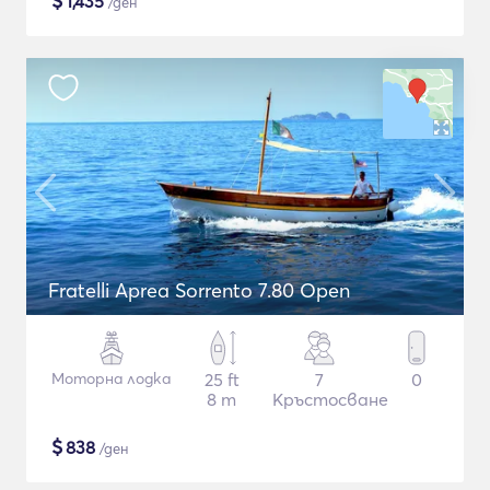
$
1,435
/ден
Fratelli Aprea Sorrento 7.80 Open
Моторна лодка
25 ft
7
0
8 m
Кръстосване
$
838
/ден