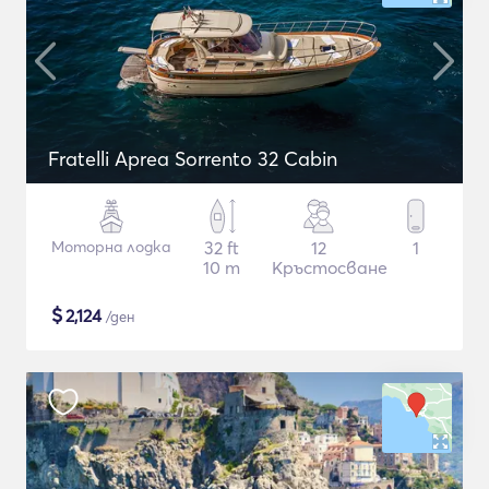
Fratelli Aprea Sorrento 32 Cabin
Моторна лодка
32 ft
12
1
10 m
Кръстосване
$
2,124
/ден