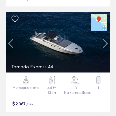
Tornado Express 44
Моторна яхта
44 ft
10
1
13 m
Кръстосване
$
2,067
/ден