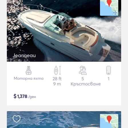
Jeanneau
Моторна яхта
28 ft
5
1
9 m
Кръстосване
$
1,378
/ден