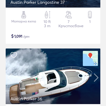
Austin Parker Langostine 37
Моторна яхта
10 ft
7
1
3 m
Кръстосване
$
1,091
/ден
Austin Parker 36