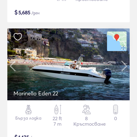
$
5,685
/ден
Marinello Eden 22
Бърза лодка
22 ft
8
0
7 m
Кръстосване