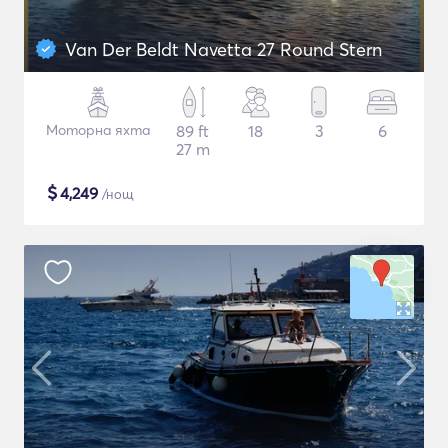
Van Der Beldt Navetta 27 Round Stern
Моторна яхта
89 ft
18
3
6
27 m
$
4,249
/нощ