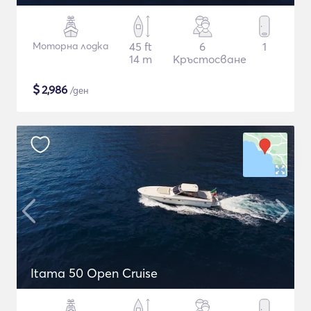
Моторна лодка
45 ft
6
1
14 m
Кръстосване
$
2,986
/ден
Itama 50 Open Cruise