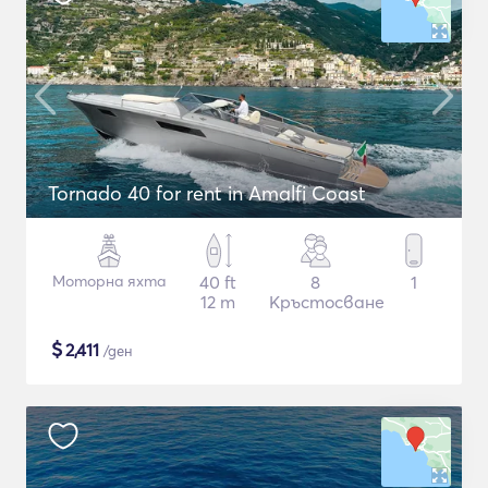
Tornado 40 for rent in Amalfi Coast
Моторна яхта
40 ft
8
1
12 m
Кръстосване
$
2,411
/ден