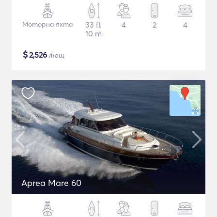
Моторна яхта
33 ft
4
2
4
10 m
$
2,526
/нощ
Aprea Mare 60