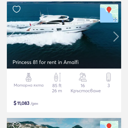
Princess 81 for rent in Amalfi
Моторна яхта
85 ft
16
3
26 m
Кръстосване
$
11,083
/ден