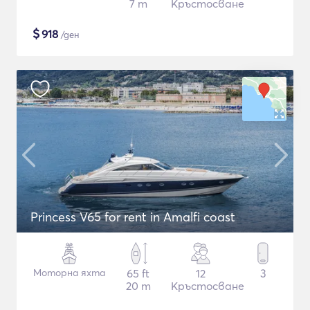
7 m
Кръстосване
$
918
/ден
Princess V65 for rent in Amalfi coast
Моторна яхта
65 ft
12
3
20 m
Кръстосване