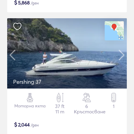
$
5,868
/ден
Pershing 37
Моторна яхта
37 ft
6
1
11 m
Кръстосване
$
2,044
/ден