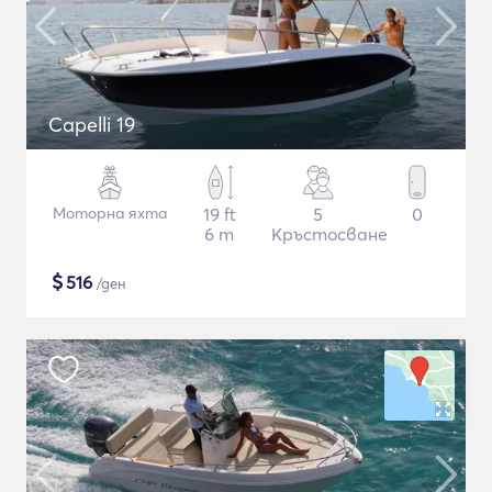
Capelli 19
Моторна яхта
19 ft
5
0
6 m
Кръстосване
$
516
/ден