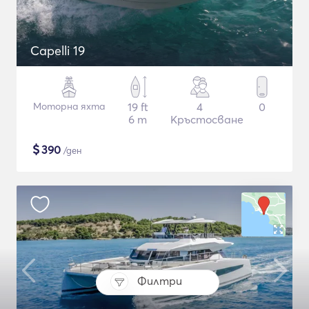
Capelli 19
Моторна яхта
19 ft
4
0
6 m
Кръстосване
$
390
/ден
Филтри