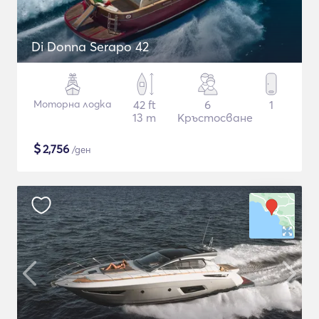
Di Donna Serapo 42
Моторна лодка
42 ft
6
1
13 m
Кръстосване
$
2,756
/ден