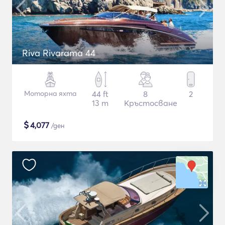
Riva Rivarama 44
Моторна яхта
44 ft
8
2
13 m
Кръстосване
$
4,077
/ден