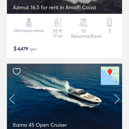
Azimut 16.5 for rent in Amalfi Coast
Моторна яхта
55 ft
12
3
17 m
Кръстосване
$
4,479
/ден
Itama 45 Open Cruiser