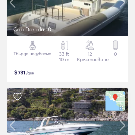
Cab Dorado 10
Твърда надуваема
33 ft
12
0
10 m
Кръстосване
$
731
/ден