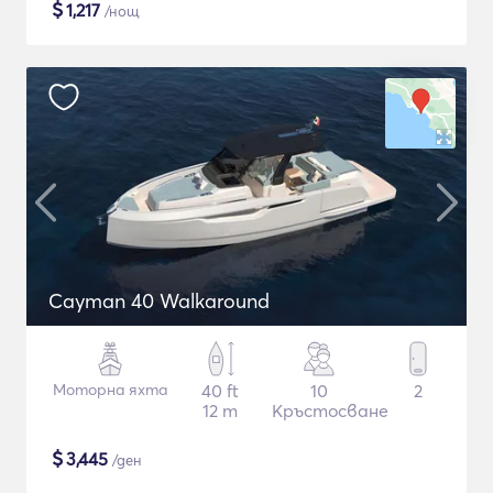
$
1,217
/нощ
Cayman 40 Walkaround
Моторна яхта
40 ft
10
2
12 m
Кръстосване
$
3,445
/ден