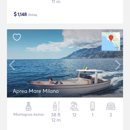
11 m
$
1,148
/нощ
Aprea Mare Milano
Моторна яхта
38 ft
12
1
2
12 m