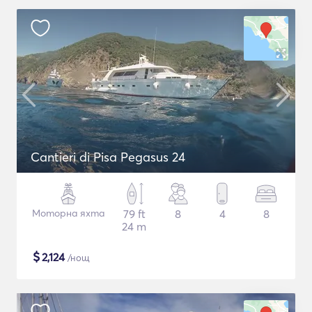
Cantieri di Pisa Pegasus 24
Моторна яхта
79 ft
8
4
8
24 m
$
2,124
/нощ