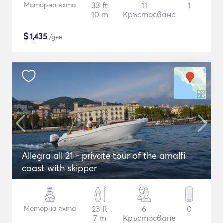
Моторна яхта
33 ft
11
1
10 m
Кръстосване
$
1,435
/ден
Allegra all 21 - private tour of the amalfi
coast with skipper
Моторна яхта
23 ft
6
0
7 m
Кръстосване