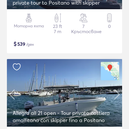
private tour to Positano with skipper
Моторна яхта
23 ft
7
0
7 m
Кръстосване
$
539
/ден
Allegra all 21 open - Tour privato costiera
amalfitana con skipper fino a Positano