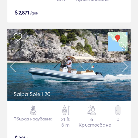
$
2,871
/ден
Salpa Soleil 20
Твърда надуваема
21 ft
6
0
6 m
Кръстосване