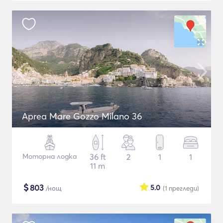
Aprea Mare Gozzo Milano 36
Моторна лодка
36 ft
2
1
1
11 m
$
803
5.0
/нощ
(1
прегледи
)