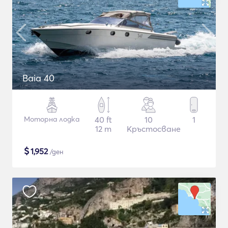
Baia 40
Моторна лодка
40 ft
10
1
12 m
Кръстосване
$
1,952
/ден