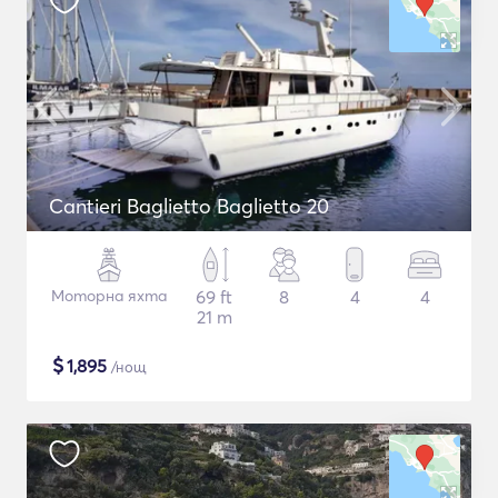
Cantieri Baglietto Baglietto 20
Моторна яхта
69 ft
8
4
4
21 m
$
1,895
/нощ