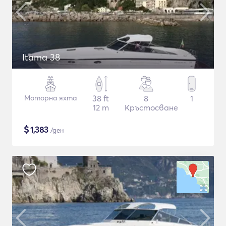
Itama 38
Моторна яхта
38 ft
8
1
12 m
Кръстосване
$
1,383
/ден