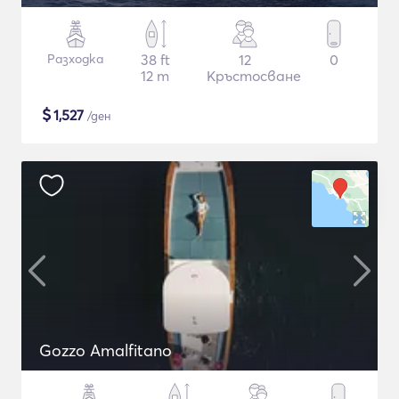
Разходка
38 ft
12
0
12 m
Кръстосване
$
1,527
/ден
Gozzo Amalfitano