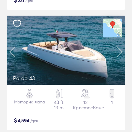
$
221
/ден
Pardo 43
Моторна яхта
43 ft
12
1
13 m
Кръстосване
$
4,594
/ден