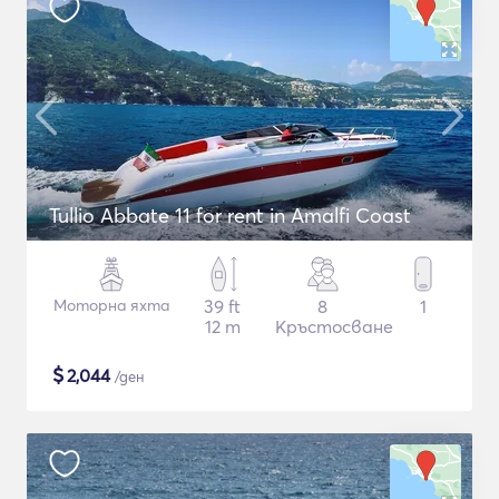
Tullio Abbate 11 for rent in Amalfi Coast
Моторна яхта
39 ft
8
1
12 m
Кръстосване
$
2,044
/ден