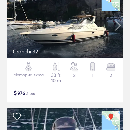
Cranchi 32
Моторна яхта
33 ft
2
1
2
10 m
$
976
/нощ