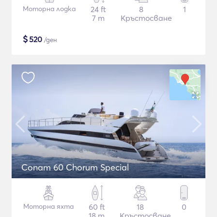
Моторна лодка
24 ft
8
1
7 m
Кръстосване
$
520
/ден
Conam 60 Chorum Special
Моторна яхта
60 ft
18
0
18 m
Кръстосване