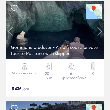
Gommone predator - Amalfi coast: private
tour to Positano with skipper
Моторна яхта
20 ft
6
0
6 m
Кръстосване
$
436
/ден