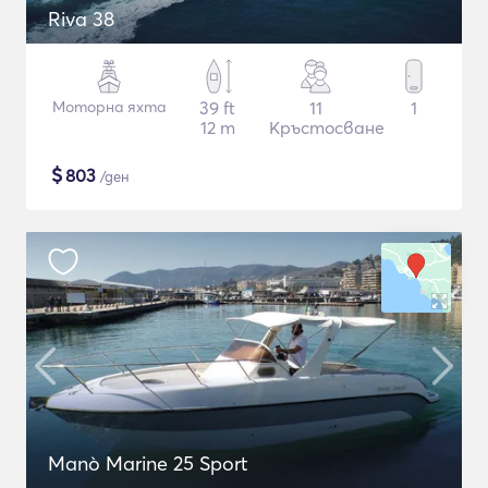
Riva 38
Моторна яхта
39 ft
11
1
12 m
Кръстосване
$
803
/ден
Manò Marine 25 Sport