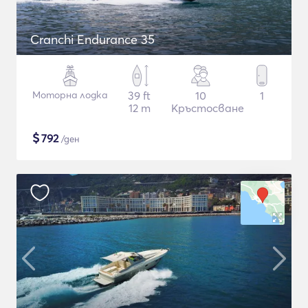
Cranchi Endurance 35
Моторна лодка
39 ft
10
1
12 m
Кръстосване
$
792
/ден