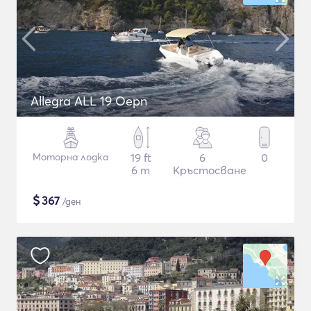
Allegra ALL 19 Oepn
Моторна лодка
19 ft
6
0
6 m
Кръстосване
$
367
/ден