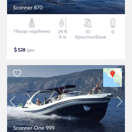
Scanner 870
Твърда надуваема
29 ft
10
0
9 m
Кръстосване
$
528
/ден
Scanner One 999