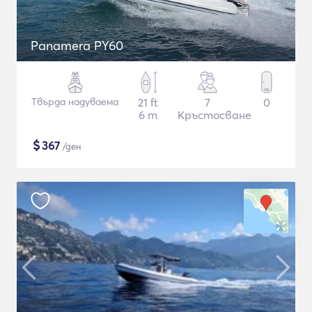
Panamera PY60
Твърда надуваема
21 ft
7
0
6 m
Кръстосване
$
367
/ден