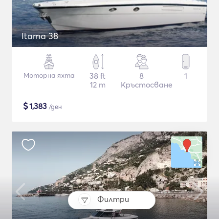
Itama 38
Моторна яхта
38 ft
8
1
12 m
Кръстосване
$
1,383
/ден
Филтри