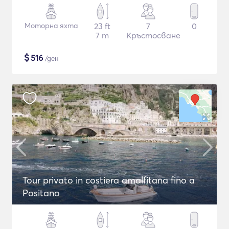
Моторна яхта
23 ft
7
0
7 m
Кръстосване
$
516
/ден
Tour privato in costiera amalfitana fino a
Positano