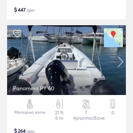
$
447
/ден
Panamera PY 60
Моторна яхта
21 ft
7
0
6 m
Кръстосване
$
264
/ден