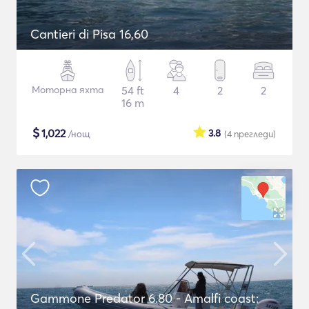
Cantieri di Pisa 16,60
Моторна яхта
54 ft
4
2
2
16 m
$
1,022
3.8
/нощ
(4
прегледи
)
Gammone Predator 6.80 - Amalfi coast: