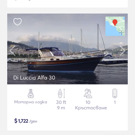
Di Luccia Alfa 30
Моторна лодка
30 ft
10
1
9 m
Кръстосване
$
1,722
/ден