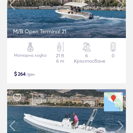
M/B Open Terminal 21
Моторна лодка
21 ft
6
0
6 m
Кръстосване
$
264
/ден