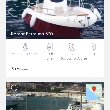
Romar Bermuda 570
Моторна лодка
19 ft
6
0
6 m
Кръстосване
$
172
/ден