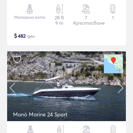
Моторна яхта
28 ft
7
1
9 m
Кръстосване
$
482
/ден
Manò Marine 24 Sport