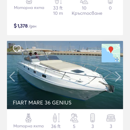
Моторна яхта
33 ft
10
0
10 m
Кръстосване
$
1,378
/ден
FIART MARE 36 GENIUS
Моторна яхта
36 ft
5
3
3