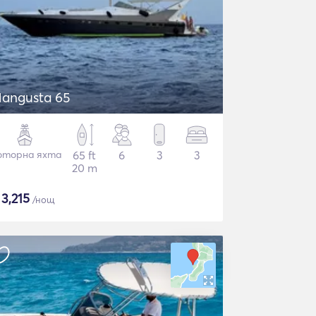
angusta 65
торна яхта
65 ft
6
3
3
20 m
$
3,215
/нощ