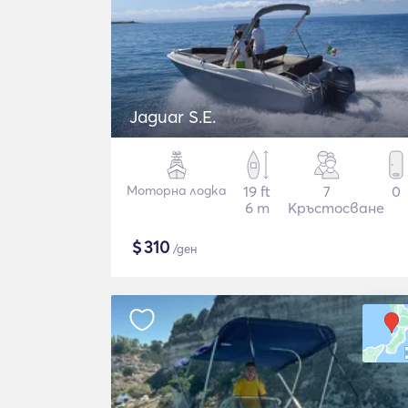
Jaguar S.E.
Моторна лодка
19 ft
7
0
6 m
Кръстосване
$
310
/ден