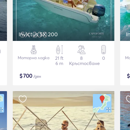
Invictus SX 200
I
Моторна лодка
21 ft
8
0
Мо
6 m
Кръстосване
$
700
/ден