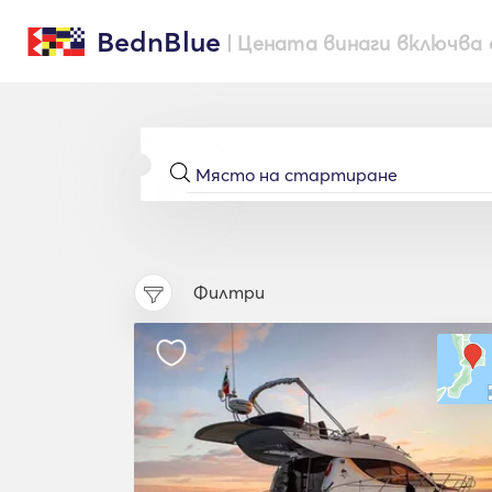
BednBlue
| Цената винаги включва 
Филтри