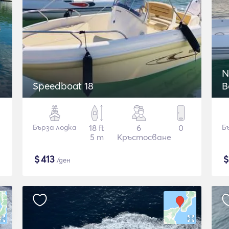
N
Speedboat 18
B
Бърза лодка
18 ft
6
0
Б
5 m
Кръстосване
$
413
/ден