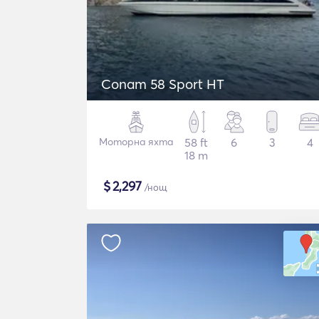
Conam 58 Sport HT
Моторна яхта
58 ft
6
3
4
18 m
$
2,297
/нощ