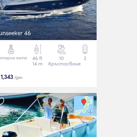
unseeker 46
оторна яхта
46 ft
10
2
14 m
Кръстосване
$
1,343
/ден