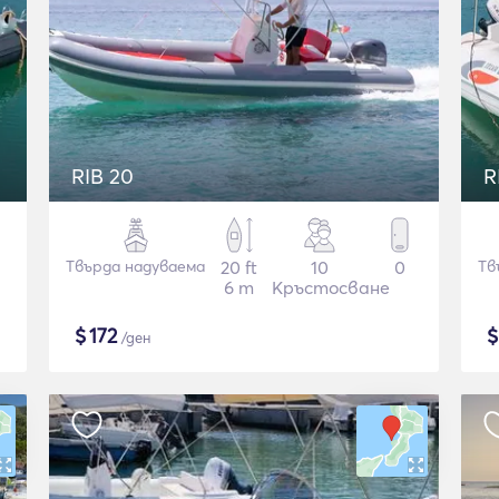
RIB 20
R
Твърда надуваема
20 ft
10
0
Тв
6 m
Кръстосване
$
172
/ден