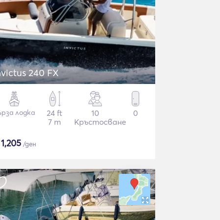
nvictus 240 FX
ърза лодка
24 ft
10
0
7 m
Кръстосване
$
1,205
/ден