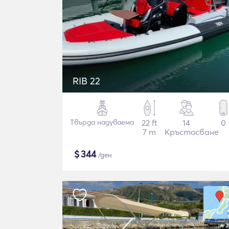
RIB 22
Твърда надуваема
22 ft
14
0
7 m
Кръстосване
$
344
/ден