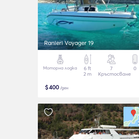
Ranieri Voyager 19
Моторна лодка
6 ft
7
0
2 m
Кръстосване
$
400
/ден