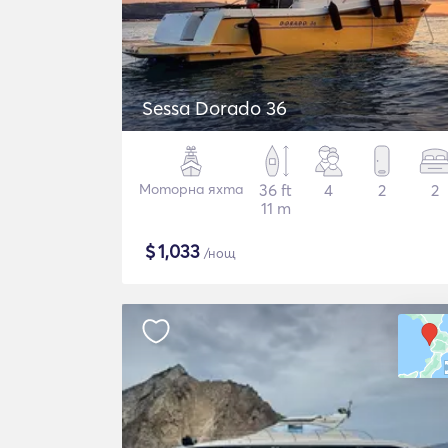
Sessa Dorado 36
Моторна яхта
36 ft
4
2
2
11 m
$
1,033
/нощ