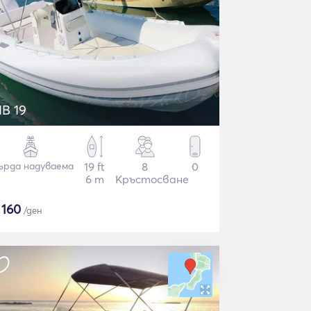
IB 19
ърда надуваема
19 ft
8
0
6 m
Кръстосване
$
160
/ден