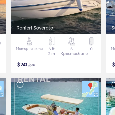
Ranieri Soverato
S
Моторна яхта
6 ft
6
0
М
2 m
Кръстосване
$
241
/ден