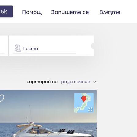
сък
Помощ
Запишете се
Влезте
Гости
cортирай по:
>