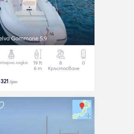
elva Gommone 5.9
торна лодка
19 ft
8
0
6 m
Кръстосване
$
321
/ден