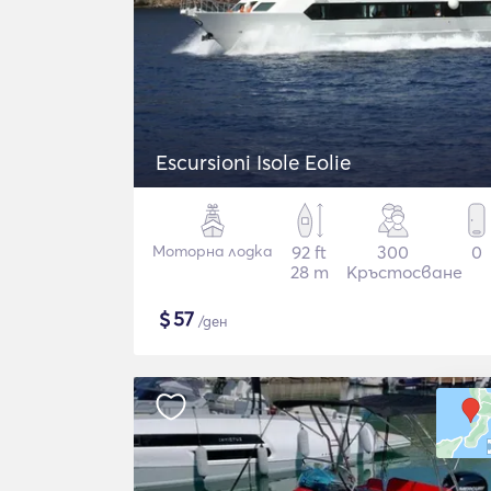
Escursioni Isole Eolie
Моторна лодка
92 ft
300
0
28 m
Кръстосване
$
57
/ден