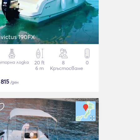
nvictus 190FX
торна лодка
20 ft
8
0
6 m
Кръстосване
$
815
/ден