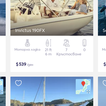
Invictus 190FX
S
Моторна лодка
21 ft
7
0
Мо
6 m
Кръстосване
$
539
/ден