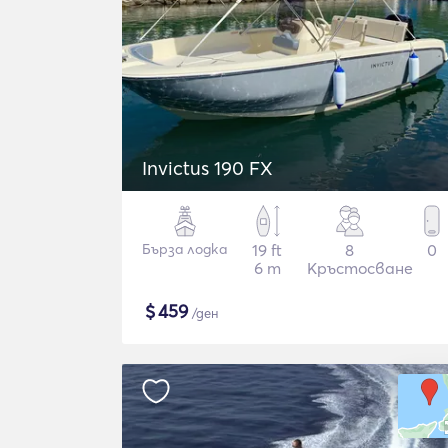
Invictus 190 FX
Бърза лодка
19 ft
8
0
6 m
Кръстосване
$
459
/ден