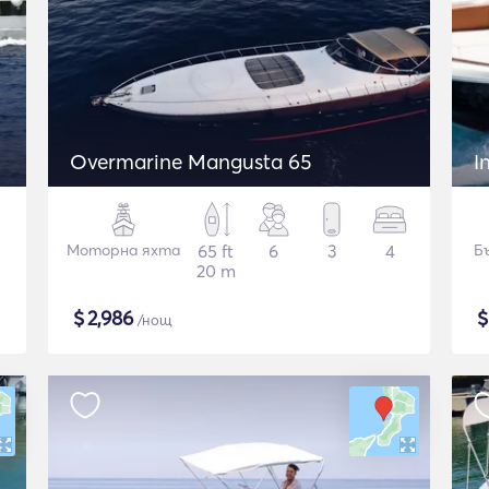
Overmarine Mangusta 65
I
Моторна яхта
65 ft
6
3
4
Б
20 m
$
2,986
/нощ