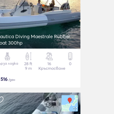
autica Diving Maestrale Rubber
oat 300hp
ърза лодка
28 ft
16
0
9 m
Кръстосване
$
516
/ден