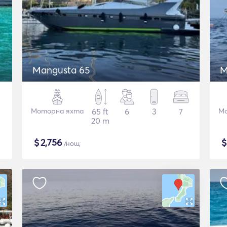
Mangusta 65
M
Моторна яхта
65 ft
6
3
7
Мо
20 m
$
2,756
/нощ