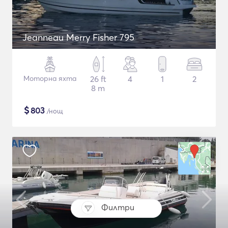
Jeanneau Merry Fisher 795
Моторна яхта
26 ft
4
1
2
8 m
$
803
/нощ
Филтри