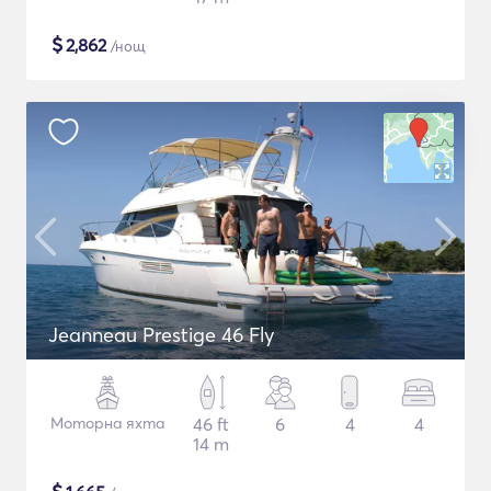
$
2,862
/нощ
Jeanneau Prestige 46 Fly
Моторна яхта
46 ft
6
4
4
14 m