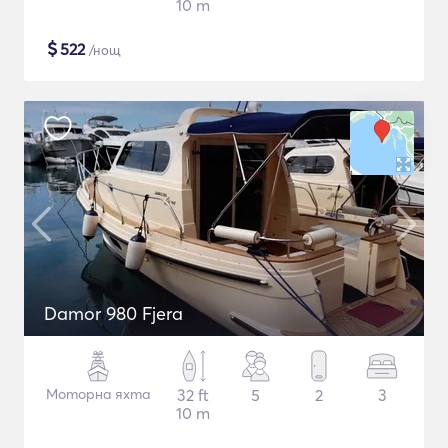
10 m
$
522
/нощ
Damor 980 Fjera
Моторна яхта
32 ft
5
2
3
10 m