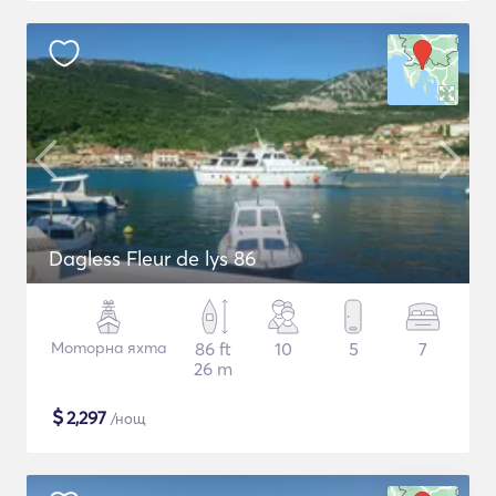
Dagless Fleur de lys 86
Моторна яхта
86 ft
10
5
7
26 m
$
2,297
/нощ