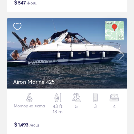
$
547
/нощ
Airon Marine 425
Моторна яхта
43 ft
5
3
4
13 m
$
1,493
/нощ