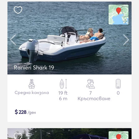
Ranieri Shark 19
Средна конзола
19 ft
7
0
6 m
Кръстосване
$
228
/ден