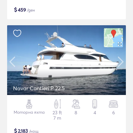
$
459
/ден
Navar Cantieri P 22.5
Моторна яхта
23 ft
8
4
6
7 m
$
2,183
/нощ