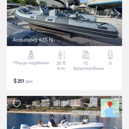
Acquaviva 635 N
Твърда надуваема
20 ft
10
0
6 m
Кръстосване
$
251
/ден