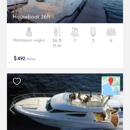
Houseboat 36ft
Моторна лодка
36 ft
7
2
6
11 m
$
492
/нощ