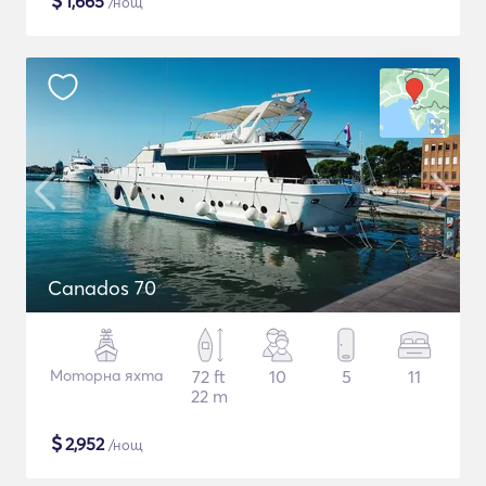
$
1,665
/нощ
Canados 70
Моторна яхта
72 ft
10
5
11
22 m
$
2,952
/нощ