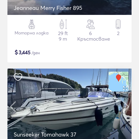
Jeanneau Merry Fisher 895
Моторна лодка
29 ft
6
2
9 m
Кръстосване
$
3,445
/ден
Sunseeker Tomahawk 37