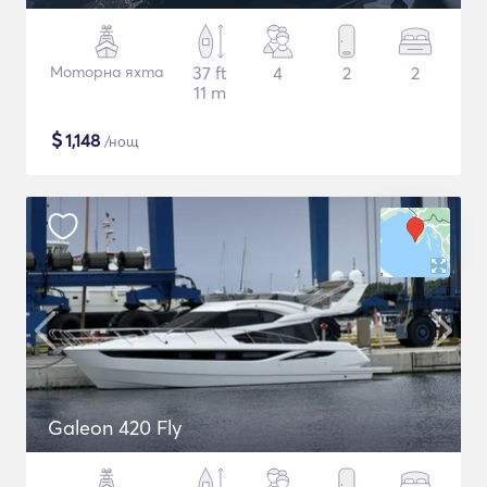
Моторна яхта
37 ft
4
2
2
11 m
$
1,148
/нощ
Galeon 420 Fly