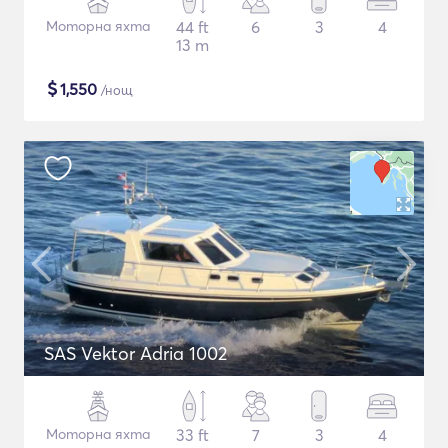
Моторна яхта
44 ft
6
3
4
13 m
$
1,550
/нощ
SAS Vektor Adria 1002
Моторна яхта
33 ft
7
3
4