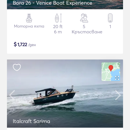
Bora 26 - Venice Boat Experience
Моторна яхта
20 ft
5
1
6 m
Кръстосване
$
1,722
/ден
Italcraft Sarima