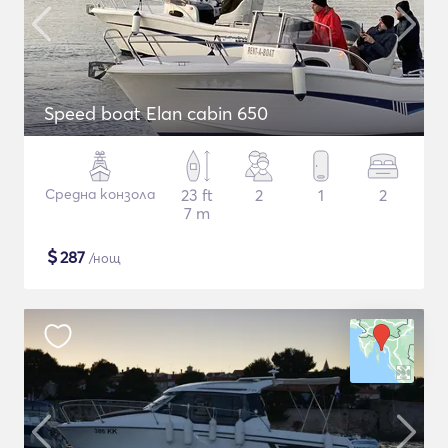
Speed boat Elan cabin 650
Средна конзола
23 ft
2
1
2
7 m
$
287
/нощ