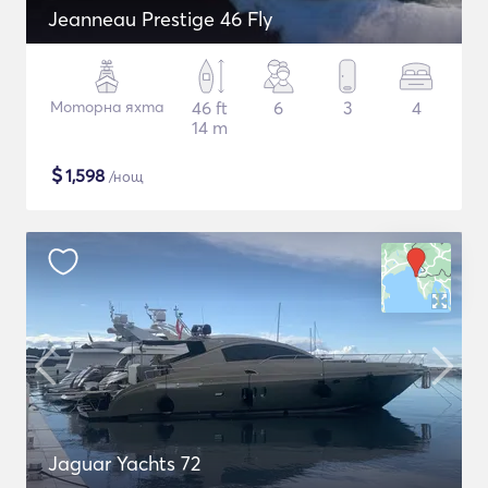
Jeanneau Prestige 46 Fly
Моторна яхта
46 ft
6
3
4
14 m
$
1,598
/нощ
Jaguar Yachts 72