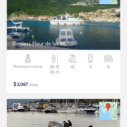
Dagless Fleur de lys 86
Моторна яхта
86 ft
10
5
8
26 m
$
2,067
/нощ