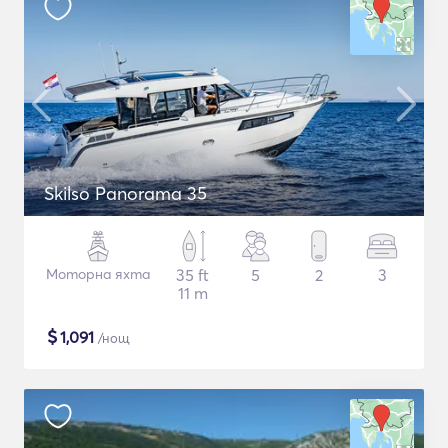
Skilso Panorama 35
Моторна яхта
35 ft
5
2
3
11 m
$
1,091
/нощ