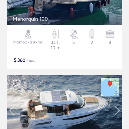
Menorquin 100
Моторна яхта
34 ft
5
2
4
10 m
$
360
/нощ