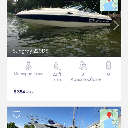
Stingray 220DS
Моторна яхта
22 ft
8
0
7 m
Кръстосване
$
354
/ден