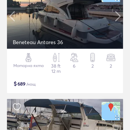
Beneteau Antares 36
Моторна яхта
38 ft
6
2
2
12 m
$
689
/нощ