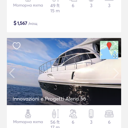
Моторна яхта
49 ft
6
3
3
15 m
$
1,567
/нощ
Innovazioni e Progetti Alena 56
Моторна яхта
56 ft
6
3
6
17 m