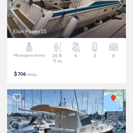
Elan Power35
Моторна яхта
35 ft
6
3
6
11 m
$
706
/нощ