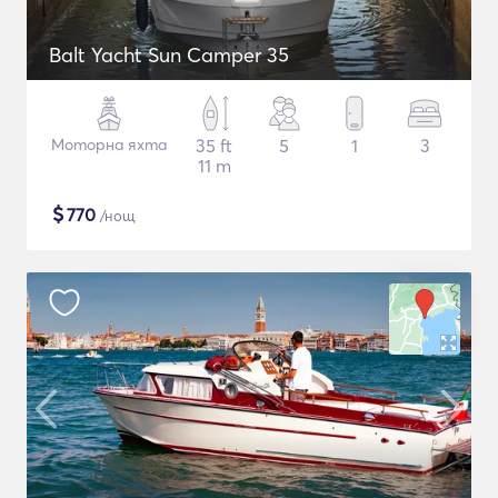
Balt Yacht Sun Camper 35
Моторна яхта
35 ft
5
1
3
11 m
$
770
/нощ