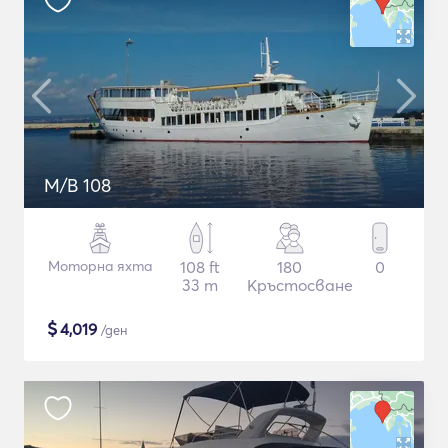
M/B 108
Моторна яхта
108 ft
180
0
33 m
Кръстосване
$
4,019
/ден