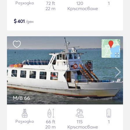
Разходка
72 ft
120
1
22 m
Кръстосване
$
401
/ден
M/B 66
Разходка
66 ft
115
1
20 m
Кръстосване