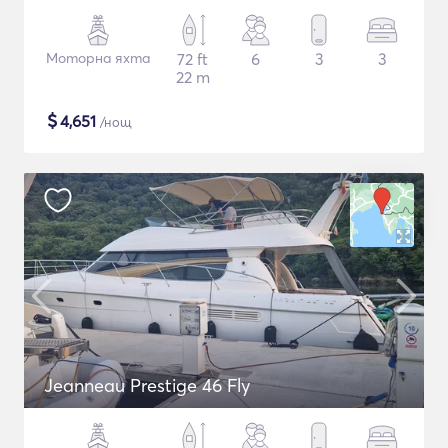
Моторна яхта
72 ft
6
3
3
22 m
$
4,651
/нощ
Jeanneau Prestige 46 Fly