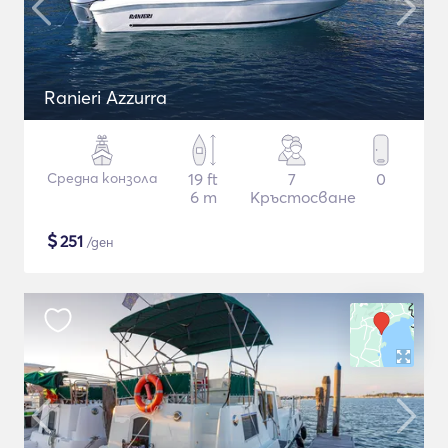
Ranieri Azzurra
Средна конзола
19 ft
7
0
6 m
Кръстосване
$
251
/ден