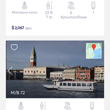
Моторна яхта
22 ft
6
1
7 m
Кръстосване
$
2,067
/ден
M/B 72