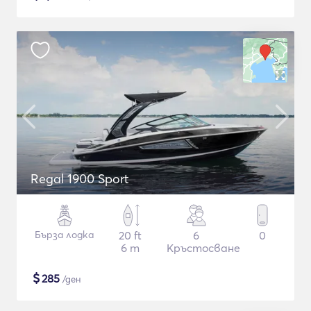
Regal 1900 Sport
Бърза лодка
20 ft
6
0
6 m
Кръстосване
$
285
/ден