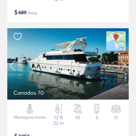
$
689
/нощ
Canados 70
Моторна яхта
72 ft
10
5
11
22 m