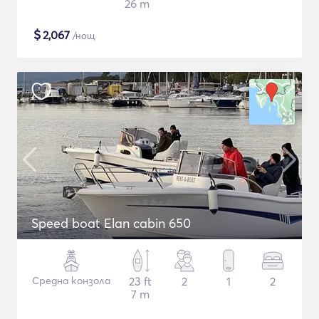
26 m
$
2,067
/нощ
Speed boat Elan cabin 650
Средна конзола
23 ft
2
1
2
7 m