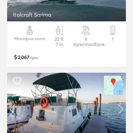
Italcraft Sarima
Моторна яхта
22 ft
6
1
7 m
Кръстосване
$
2,067
/ден