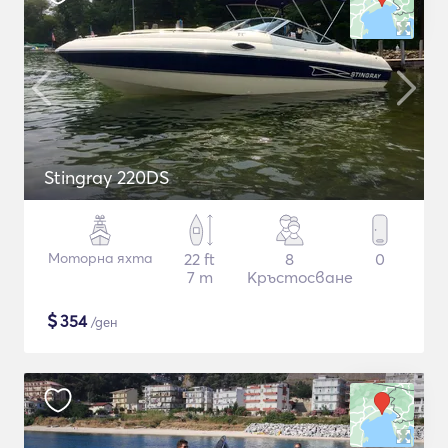
Stingray 220DS
Моторна яхта
22 ft
8
0
7 m
Кръстосване
$
354
/ден