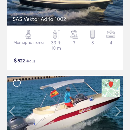
SAS Vektor Adria 1002
Моторна яхта
33 ft
7
3
4
10 m
$
522
/нощ