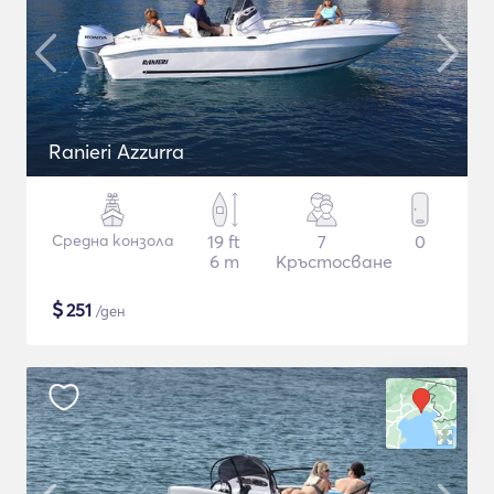
Ranieri Azzurra
Средна конзола
19 ft
7
0
6 m
Кръстосване
$
251
/ден