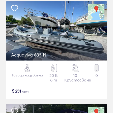
Acquaviva 635 N
Твърда надуваема
20 ft
10
0
6 m
Кръстосване
$
251
/ден