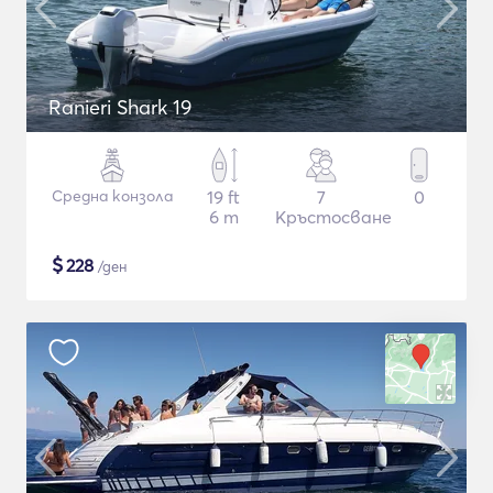
Ranieri Shark 19
Средна конзола
19 ft
7
0
6 m
Кръстосване
$
228
/ден