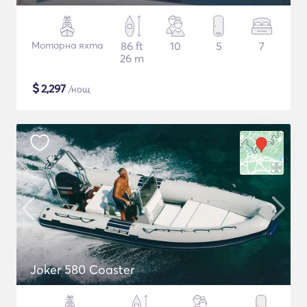
Моторна яхта
86 ft
10
5
7
26 m
$
2,297
/нощ
Joker 580 Coaster