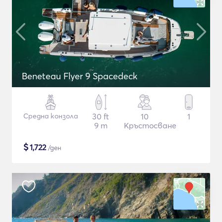
Beneteau Flyer 9 Spacedeck
Средна конзола
30 ft
10
1
9 m
Кръстосване
$
1,722
/ден