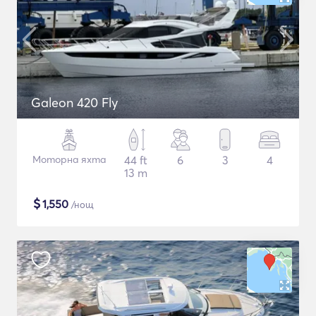
Galeon 420 Fly
Моторна яхта
44 ft
6
3
4
13 m
$
1,550
/нощ