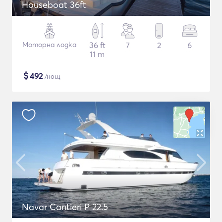
Houseboat 36ft
Моторна лодка
36 ft
7
2
6
11 m
$
492
/нощ
Navar Cantieri P 22.5