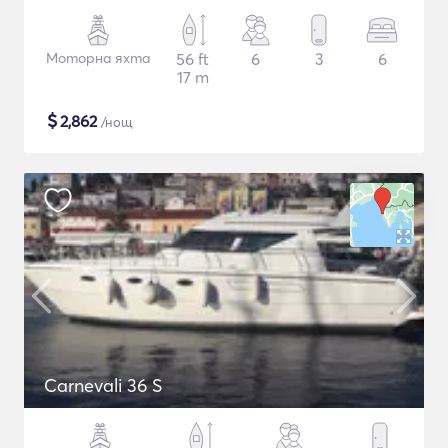
Моторна яхта
56 ft
6
3
6
17 m
$
2,862
/нощ
Carnevali 36 S