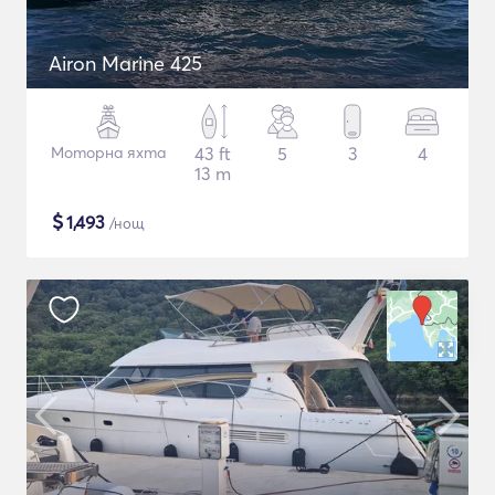
Airon Marine 425
Моторна яхта
43 ft
5
3
4
13 m
$
1,493
/нощ