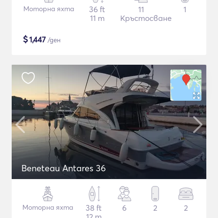
Моторна яхта
36 ft
11
1
11 m
Кръстосване
$
1,447
/ден
Beneteau Antares 36
Моторна яхта
38 ft
6
2
2
12 m