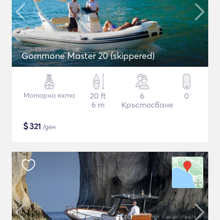
Gommone Master 20 (skippered)
Моторна яхта
20 ft
6
0
6 m
Кръстосване
$
321
/ден