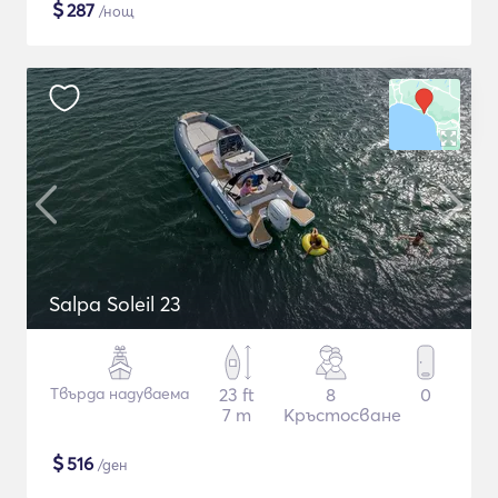
$
287
/нощ
Salpa Soleil 23
Твърда надуваема
23 ft
8
0
7 m
Кръстосване
$
516
/ден