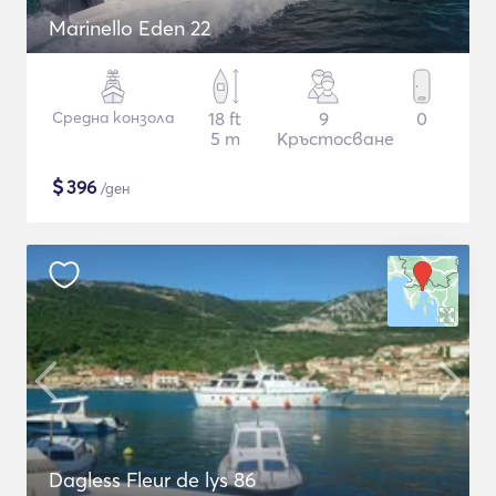
Marinello Eden 22
Средна конзола
18 ft
9
0
5 m
Кръстосване
$
396
/ден
Dagless Fleur de lys 86