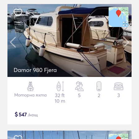
Damor 980 Fjera
Моторна яхта
32 ft
5
2
3
10 m
$
547
/нощ