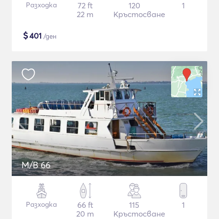
Разходка
72 ft
120
1
22 m
Кръстосване
$
401
/ден
M/B 66
Разходка
66 ft
115
1
20 m
Кръстосване