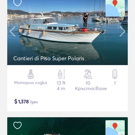
Cantieri di Pisa Super Polaris
Моторна лодка
13 ft
10
1
4 m
Кръстосване
$
1,378
/ден