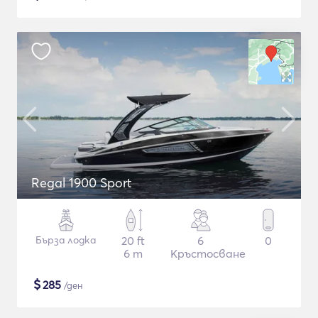
Regal 1900 Sport
Бърза лодка
20 ft
6
0
6 m
Кръстосване
$
285
/ден