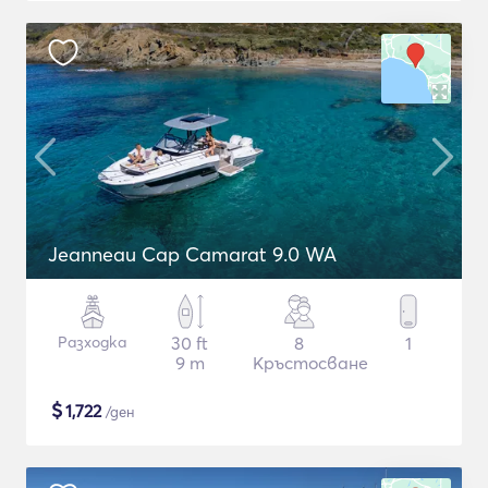
Jeanneau Cap Camarat 9.0 WA
Разходка
30 ft
8
1
9 m
Кръстосване
$
1,722
/ден