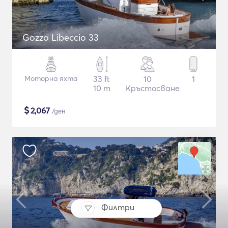
Gozzo Libeccio 33
Моторна яхта
33 ft
10
1
10 m
Кръстосване
$
2,067
/ден
Филтри