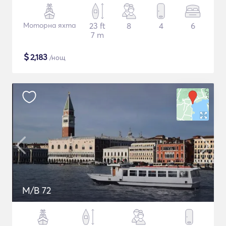
Моторна яхта
23 ft
8
4
6
7 m
$
2,183
/нощ
M/B 72