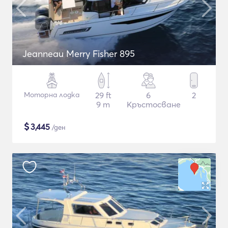
Jeanneau Merry Fisher 895
Моторна лодка
29 ft
6
2
9 m
Кръстосване
$
3,445
/ден