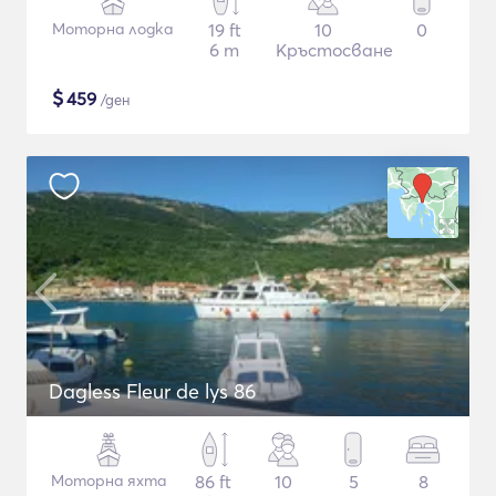
Моторна лодка
19 ft
10
0
6 m
Кръстосване
$
459
/ден
Dagless Fleur de lys 86
Моторна яхта
86 ft
10
5
8