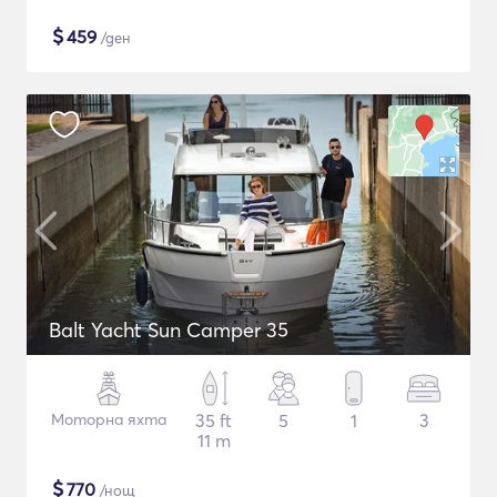
$
459
/ден
Balt Yacht Sun Camper 35
Моторна яхта
35 ft
5
1
3
11 m
$
770
/нощ