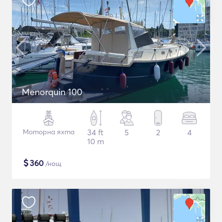
Menorquin 100
Моторна яхта
34 ft
5
2
4
10 m
$
360
/нощ