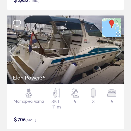
$
2,952
/нощ
Elan Power35
Моторна яхта
35 ft
6
3
6
11 m
$
706
/нощ