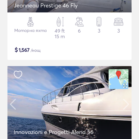
Jeanneau Prestige 46 Fly
Моторна яхта
49 ft
6
3
3
15 m
$
1,567
/нощ
Innovazioni e Progetti Alena 56