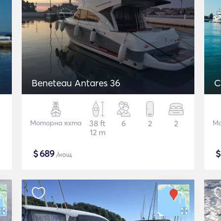
Beneteau Antares 36
C
Моторна яхта
38 ft
6
2
2
Мо
12 m
$
689
/нощ