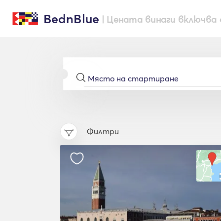
BednBlue
| Цената винаги включва 
Филтри