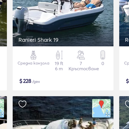
Ranieri Shark 19
R
Средна конзола
19 ft
7
0
Ср
6 m
Кръстосване
$
228
/ден