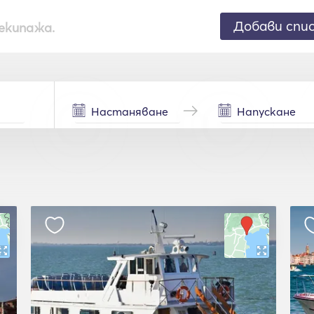
Добави спи
екипажа.