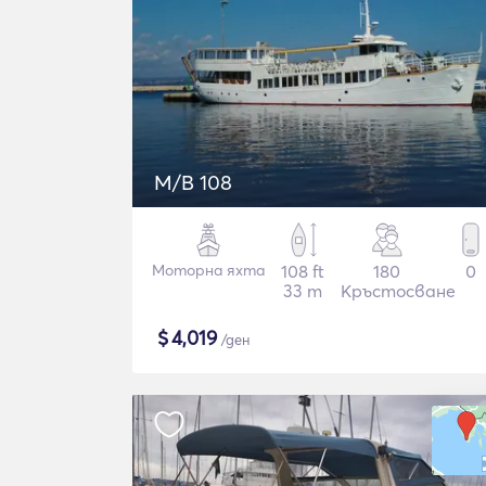
M/B 108
Моторна яхта
108 ft
180
0
33 m
Кръстосване
$
4,019
/ден