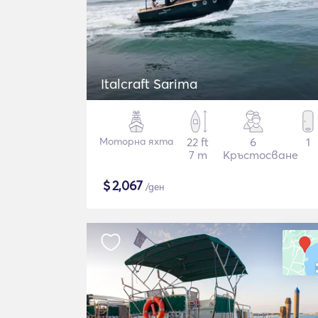
Italcraft Sarima
Моторна яхта
22 ft
6
1
7 m
Кръстосване
$
2,067
/ден