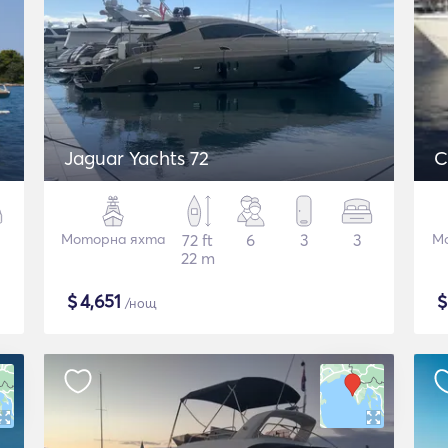
Jaguar Yachts 72
Моторна яхта
72 ft
6
3
3
М
22 m
$
4,651
/нощ