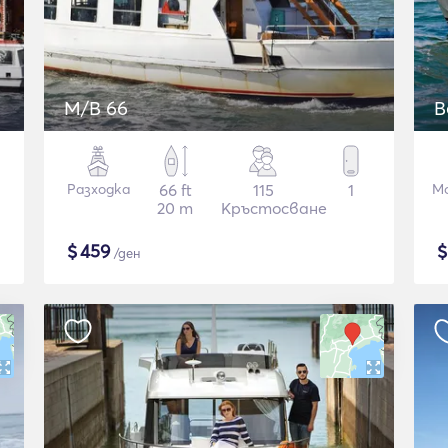
M/B 66
B
Разходка
66 ft
115
1
М
20 m
Кръстосване
$
459
/ден