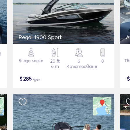
Regal 1900 Sport
A
Бърза лодка
20 ft
6
0
Тв
6 m
Кръстосване
$
285
/ден