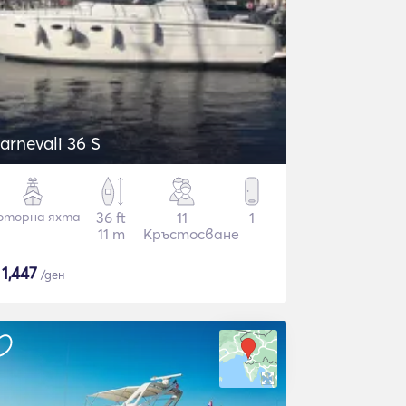
Carnevali 36 S
оторна яхта
36 ft
11
1
11 m
Кръстосване
$
1,447
/ден