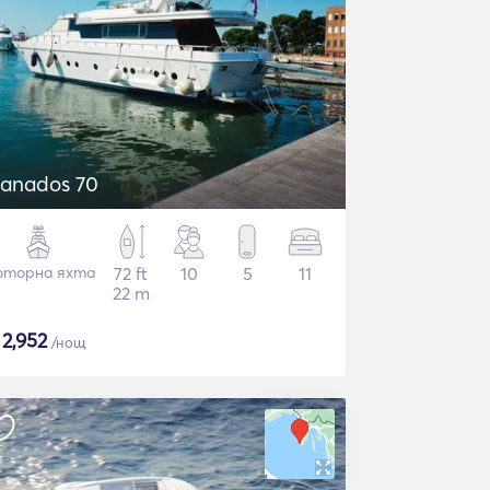
anados 70
торна яхта
72 ft
10
5
11
22 m
$
2,952
/нощ