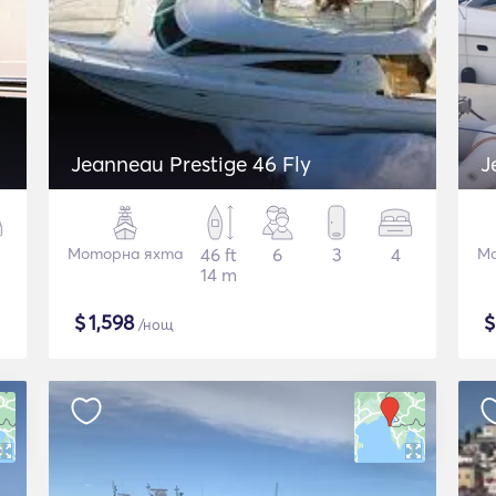
Jeanneau Prestige 46 Fly
J
Моторна яхта
46 ft
6
3
4
Мо
14 m
$
1,598
/нощ