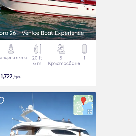
ora 26 - Venice Boat Experience
оторна яхта
20 ft
5
1
6 m
Кръстосване
$
1,722
/ден