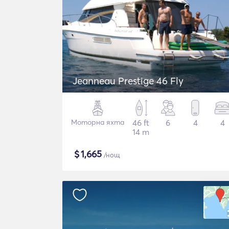
Jeanneau Prestige 46 Fly
Моторна яхта
46 ft
6
4
4
14 m
$
1,665
/нощ