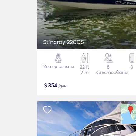
Stingray 220DS
Моторна яхта
22 ft
8
0
7 m
Кръстосване
$
354
/ден