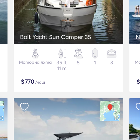
Balt Yacht Sun Camper 35
N
Моторна яхта
35 ft
5
1
3
Мо
11 m
$
770
/нощ