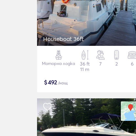
Houseboat 36ft
Моторна лодка
36 ft
7
2
6
11 m
$
492
/нощ