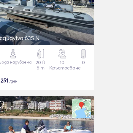
cquaviva 635 N
ърда надуваема
20 ft
10
0
6 m
Кръстосване
$
251
/ден