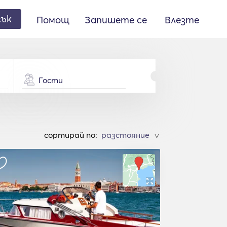
сък
Помощ
Запишете се
Влезте
Гости
cортирай по:
>