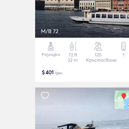
M/B 72
Разходка
72 ft
120
1
22 m
Кръстосване
$
401
/ден