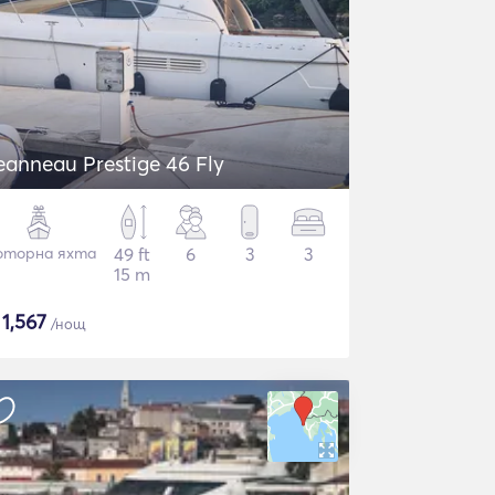
eanneau Prestige 46 Fly
торна яхта
49 ft
6
3
3
15 m
$
1,567
/нощ