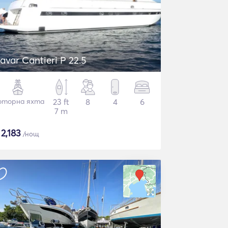
avar Cantieri P 22.5
торна яхта
23 ft
8
4
6
7 m
$
2,183
/нощ