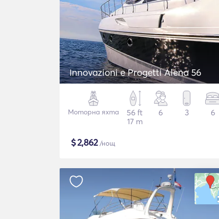
Innovazioni e Progetti Alena 56
Моторна яхта
56 ft
6
3
6
17 m
$
2,862
/нощ