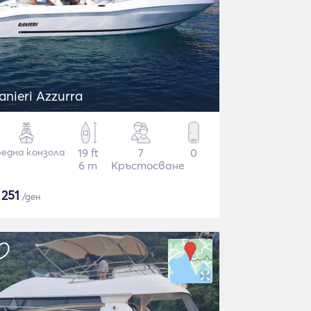
anieri Azzurra
една конзола
19 ft
7
0
6 m
Кръстосване
$
251
/ден