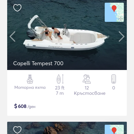
Capelli Tempest 700
Моторна яхта
23 ft
12
0
7 m
Кръстосване
$
608
/ден