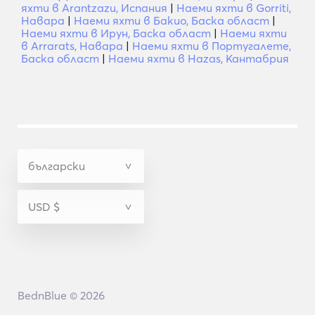
яхти в Arantzazu, Испания
|
Наеми яхти в Gorriti,
Навара
|
Наеми яхти в Бакио, Баска област
|
Наеми яхти в Ирун, Баска област
|
Наеми яхти
в Arrarats, Навара
|
Наеми яхти в Португалете,
Баска област
|
Наеми яхти в Hazas, Кантабрия
BednBlue © 2026