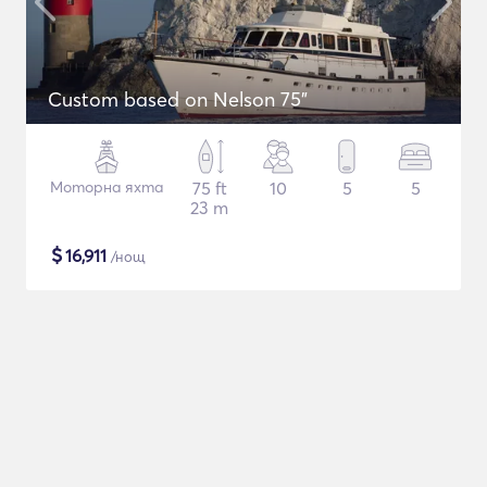
Custom based on Nelson 75"
Моторна яхта
75 ft
10
5
5
23 m
$
16,911
/нощ