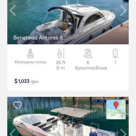
Beneteau Antares 8
Моторна яхта
26 ft
6
1
8 m
Кръстосване
$
1,033
/ден