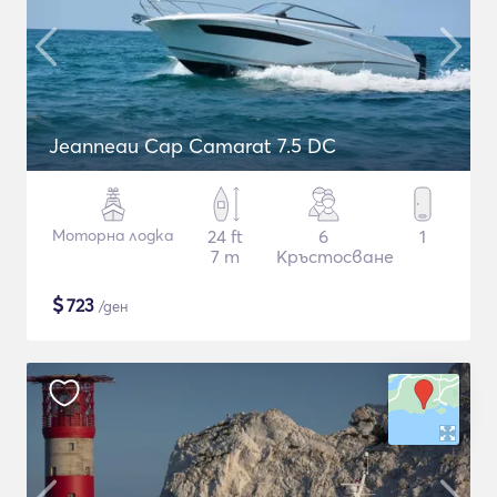
Jeanneau Cap Camarat 7.5 DC
Моторна лодка
24 ft
6
1
7 m
Кръстосване
$
723
/ден