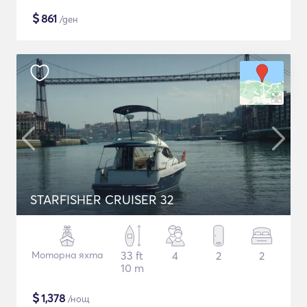
$
861
/ден
STARFISHER CRUISER 32
Моторна яхта
33 ft
4
2
2
10 m
$
1,378
/нощ