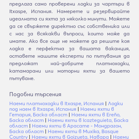
предлага само проверени лодки за чартъри в
Itxaspe, Испания. Намерете и резервирайте
идеалната си яхта за няколко минути. Можете
да се свържете директно със собственика или
с нас за всякакви въпроси, които може да
имате. Ако все още не можете да решите коя
лодка е перфектна за вашата ваканция,
оставете нашите експерти по пътувания да
предложат най-добрите платноходки,
катамарани или моторни яхти за вашето
пътуване.
Подобни търсения
Наеми платноходки в Itxaspe, Испания
|
Лодки
под наем в Itxaspe, Испания
|
Наеми яхти в
Гетария, Баска област
|
Наеми яхти в Ereño,
Баска област
|
Наеми яхти в Icazteguieta, Баска
област
|
Наеми яхти в Арасате - Мондрагон,
Баска област
|
Наеми яхти в Muxika, Basque
Country
|
Наеми яхти в Goizueta, Навара
|
Наеми