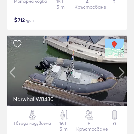
Моторна лодка
15 ft
4
0
5 m
Кръстосване
$
712
/ден
Narwhal WB480
Твърда надуваема
16 ft
6
0
5 m
Кръстосване