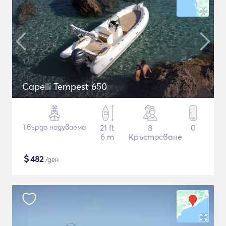
Capelli Tempest 650
Твърда надуваема
21 ft
8
0
6 m
Кръстосване
$
482
/ден