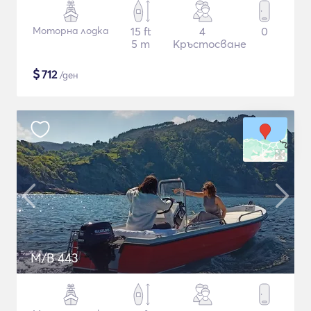
Моторна лодка
15 ft
4
0
5 m
Кръстосване
$
712
/ден
M/B 443