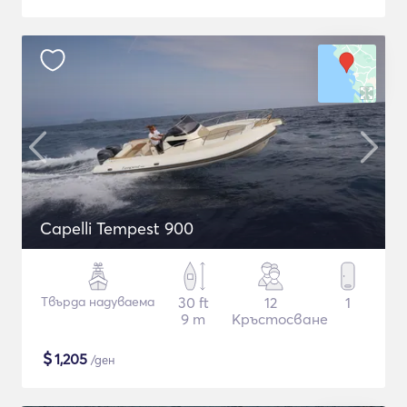
Capelli Tempest 900
Твърда надуваема
30 ft
12
1
9 m
Кръстосване
$
1,205
/ден