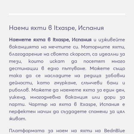
Наеми яхти в Itxaspe, Испания
Наемете яхта в Itxaspe, Испания
и изживейте
ваканцията на мечтите си. Моторните яхти,
благодарение на своята скорост, са идеални за
тези, които искат да посетят много
дестинации в едно пътуване. Можете също
така да се насладите на редица забавни
дейности, като гмуркане, слънчеви бани и
риболов. Можете да наемете яхта за един ден,
уикенд, многодневна ваканция или дори за
парти. Чартър на яхта в Itxaspe, Испания е
перфектен начин да създадете спомени за цял
живот.
Платформата за наем на яхти на BednBlue