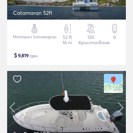
Catamaran 52ft
Моторен катамаран
52 ft
120
0
16 m
Кръстосване
$
9,819
/ден