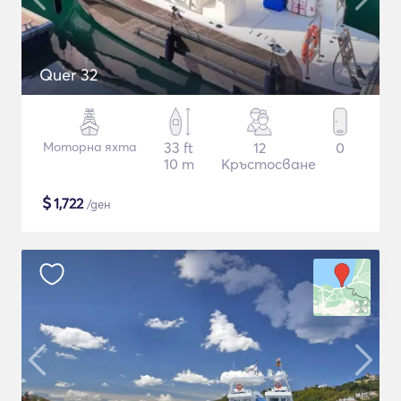
Quer 32
Моторна яхта
33 ft
12
0
10 m
Кръстосване
$
1,722
/ден