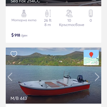
Sea Fox 254CC
Моторна яхта
26 ft
10
0
8 m
Кръстосване
$
918
/ден
M/B 443