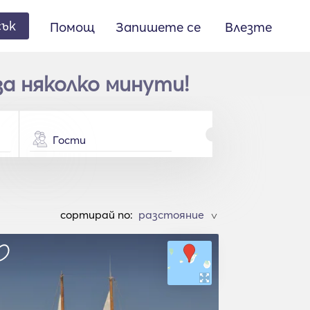
сък
Помощ
Запишете се
Влезте
за няколко минути!
Гости
cортирай по:
>