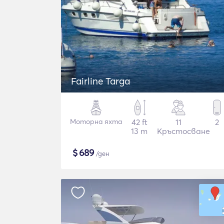
Fairline Targa
Моторна яхта
42 ft
11
2
13 m
Кръстосване
$
689
/ден