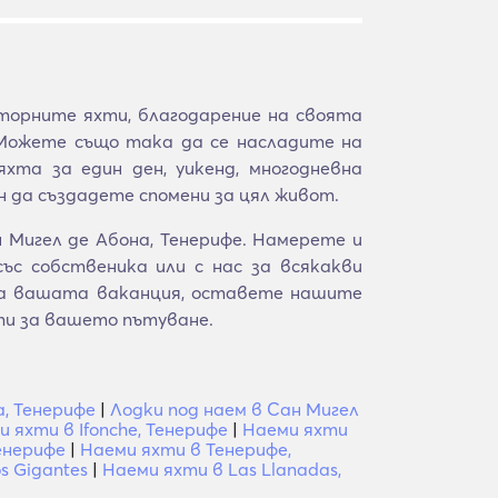
орните яхти, благодарение на своята
 Можете също така да се насладите на
хта за един ден, уикенд, многодневна
н да създадете спомени за цял живот.
 Мигел де Абона, Тенерифе. Намерете и
с собственика или с нас за всякакви
 за вашата ваканция, оставете нашите
ти за вашето пътуване.
, Тенерифе
|
Лодки под наем в Сан Мигел
 яхти в Ifonche, Тенерифе
|
Наеми яхти
Тенерифе
|
Наеми яхти в Тенерифе,
s Gigantes
|
Наеми яхти в Las Llanadas,