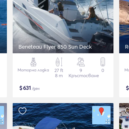
Beneteau Flyer 850 Sun Deck
R
Моторна лодка
27 ft
9
0
М
8 m
Кръстосване
$
631
/ден