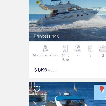
Princess 440
Моторна яхта
44 ft
4
3
3
13 m
$
1,493
/нощ