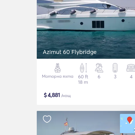
Azimut 60 Flybridge
Моторна яхта
60 ft
6
3
4
18 m
$
4,881
/нощ