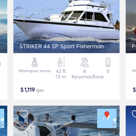
STRIKER 44 SP Sport Fisherman
P
Моторна яхта
43 ft
8
0
Mo
13 m
Кръстосване
$
1,119
/ден