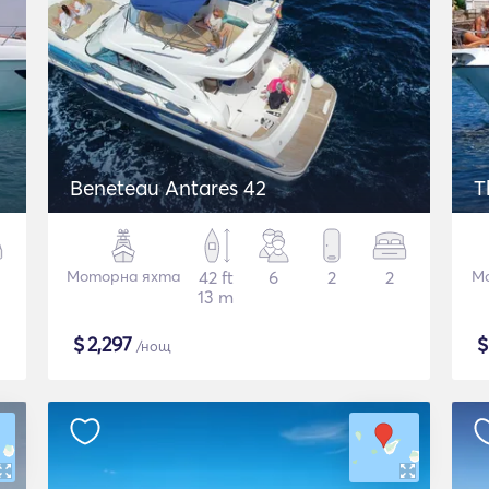
Beneteau Antares 42
T
Моторна яхта
42 ft
6
2
2
М
13 m
$
2,297
/нощ