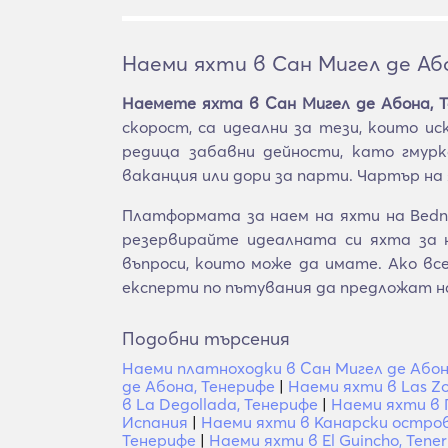
Наеми яхти в Сан Мигел де Аб
Наемете яхта в Сан Мигел де Абона, 
скорост, са идеални за тези, които 
редица забавни дейности, като гмурк
ваканция или дори за парти. Чартър на 
Платформата за наем на яхти на BednB
резервирайте идеалната си яхта за 
въпроси, които може да имате. Ако в
експерти по пътувания да предложат н
Подобни търсения
Наеми платноходки в Сан Мигел де Абон
де Абона, Тенерифе
|
Наеми яхти в Las Zo
в La Degollada, Тенерифе
|
Наеми яхти в 
Испания
|
Наеми яхти в Канарски остров
Тенерифе
|
Наеми яхти в El Guincho, Tener