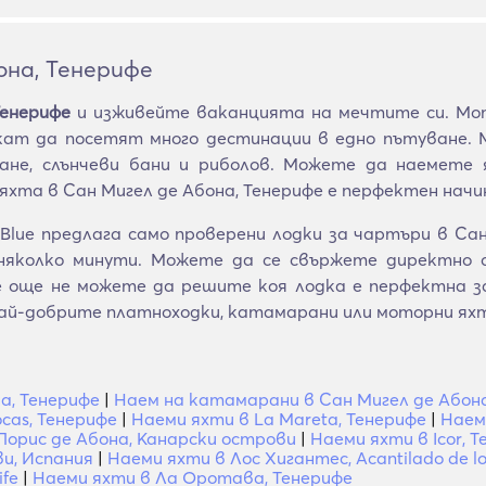
она, Тенерифе
Тенерифе
и изживейте ваканцията на мечтите си. Мот
искат да посетят много дестинации в едно пътуване.
ане, слънчеви бани и риболов. Можете да наемете я
яхта в Сан Мигел де Абона, Тенерифе е перфектен начи
lue предлага само проверени лодки за чартъри в Сан
няколко минути. Можете да се свържете директно съ
се още не можете да решите коя лодка е перфектна
ай-добрите платноходки, катамарани или моторни ях
а, Тенерифе
|
Наем на катамарани в Сан Мигел де Абона
cas, Тенерифе
|
Наеми яхти в La Mareta, Тенерифе
|
Наеми
Порис де Абона, Канарски острови
|
Наеми яхти в Icor, 
и, Испания
|
Наеми яхти в Лос Хигантес, Acantilado de lo
ife
|
Наеми яхти в Ла Оротава, Тенерифе