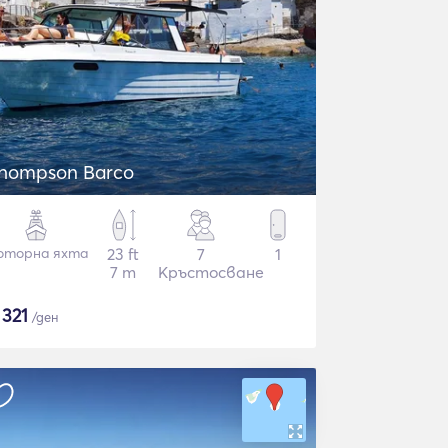
hompson Barco
оторна яхта
23 ft
7
1
7 m
Кръстосване
$
321
/ден