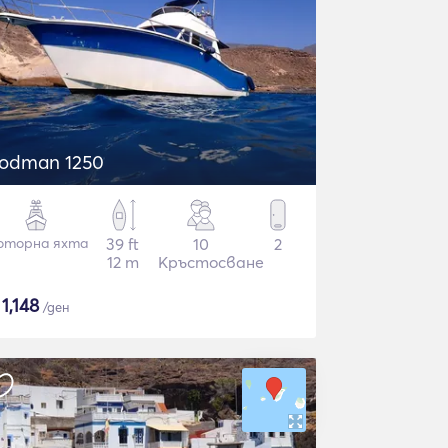
odman 1250
оторна яхта
39 ft
10
2
12 m
Кръстосване
$
1,148
/ден