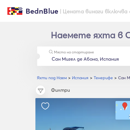
BednBlue
| Цената винаги включва 
Наемете яхта в Са
Място на стартиране
Яхти под Наем
Испания
Тенерифе
Сан М
Филтри