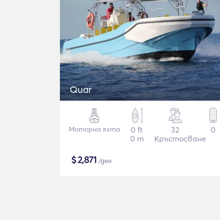
Quar
Моторна яхта
0 ft
32
0
0 m
Кръстосване
$
2,871
/ден