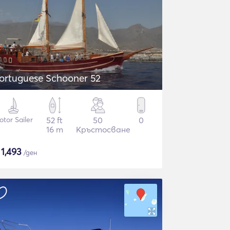
ortuguese Schooner 52
tor Sailer
52 ft
50
0
16 m
Кръстосване
$
1,493
/ден