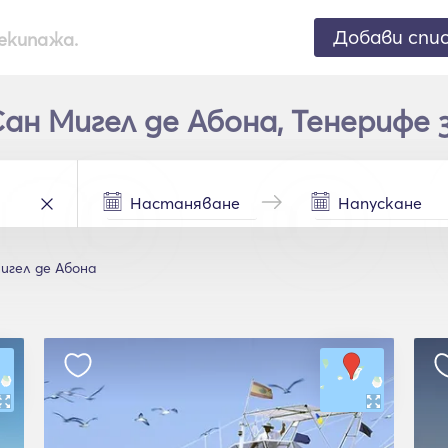
Добави спи
екипажа.
н Мигел де Абона, Тенерифе 
игел де Абона