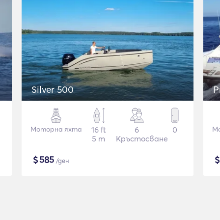
Silver 500
P
Моторна яхта
16 ft
6
0
М
5 m
Кръстосване
$
585
/ден