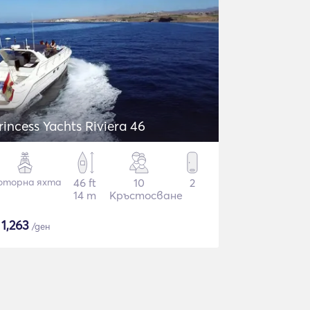
rincess Yachts Riviera 46
оторна яхта
46 ft
10
2
14 m
Кръстосване
$
1,263
/ден