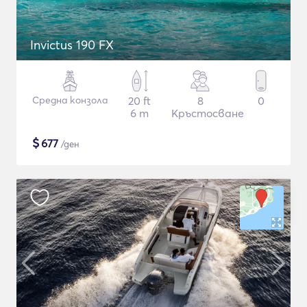
Invictus 190 FX
Средна конзола
20 ft
8
0
6 m
Кръстосване
$
677
/ден