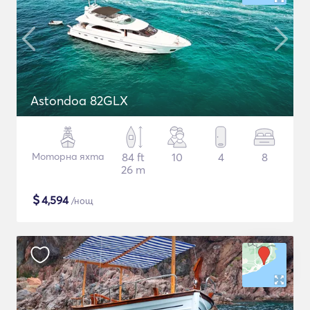
Astondoa 82GLX
Моторна яхта
84 ft
10
4
8
26 m
$
4,594
/нощ