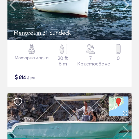
Menorquin 31 Sundeck
Моторна лодка
20 ft
7
0
6 m
Кръстосване
$
614
/ден