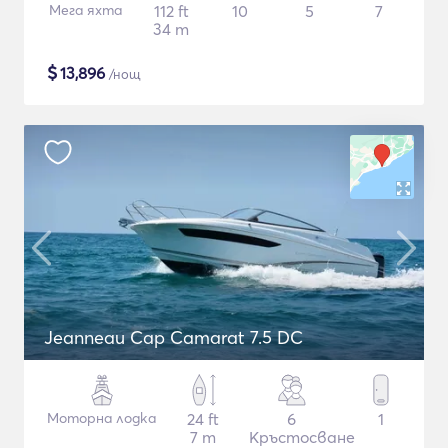
Мега яхта
112 ft
10
5
7
34 m
$
13,896
/нощ
Jeanneau Cap Camarat 7.5 DC
Моторна лодка
24 ft
6
1
7 m
Кръстосване