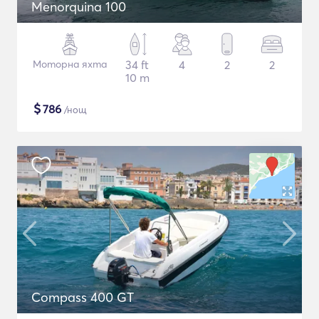
Menorquina 100
Моторна яхта
34 ft
4
2
2
10 m
$
786
/нощ
Compass 400 GT