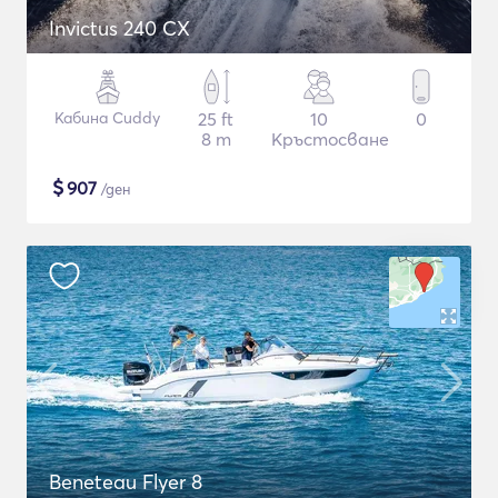
Invictus 240 CX
Кабина Cuddy
25 ft
10
0
8 m
Кръстосване
$
907
/ден
Beneteau Flyer 8