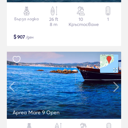
Бърза лодка
26 ft
10
1
8 m
Кръстосване
$
907
/ден
Aprea Mare 9 Open