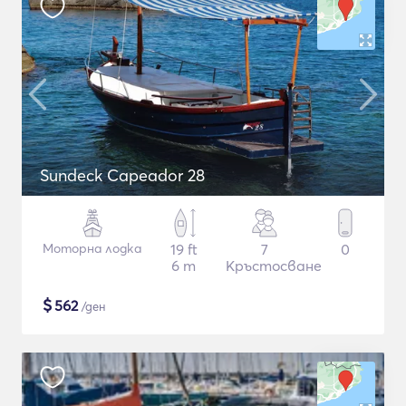
Sundeck Capeador 28
Моторна лодка
19 ft
7
0
6 m
Кръстосване
$
562
/ден