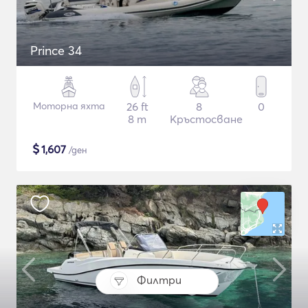
Prince 34
Моторна яхта
26 ft
8
0
8 m
Кръстосване
$
1,607
/ден
Филтри