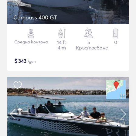
Compass 400 GT
Средна конзола
14 ft
5
0
4 m
Кръстосване
$
343
/ден