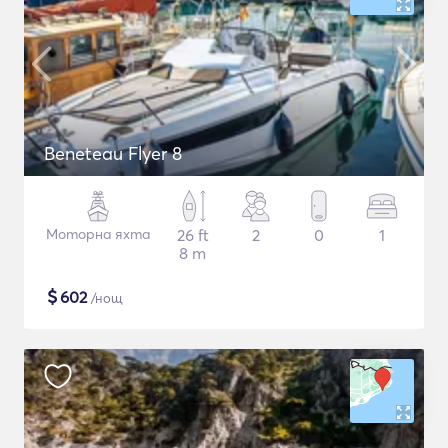
Beneteau Flyer 8
Моторна яхта
26 ft
2
0
1
8 m
$
602
/нощ