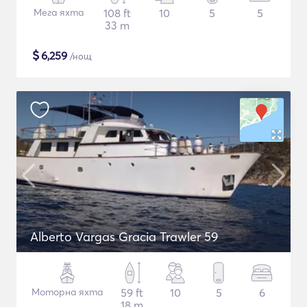
Мега яхта
108 ft
10
5
5
33 m
$
6,259
/нощ
Alberto Vargas Gracia Trawler 59
Моторна яхта
59 ft
10
5
6
18 m