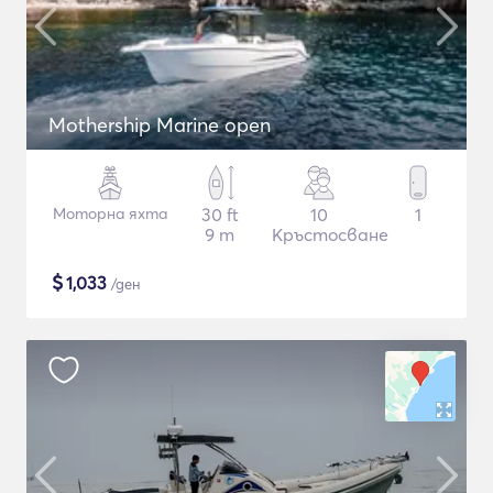
Mothership Marine open
Моторна яхта
30 ft
10
1
9 m
Кръстосване
$
1,033
/ден