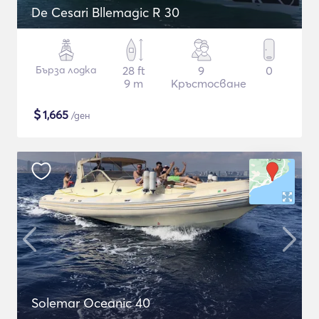
De Cesari Bllemagic R 30
Бърза лодка
28 ft
9
0
9 m
Кръстосване
$
1,665
/ден
Solemar Oceanic 40