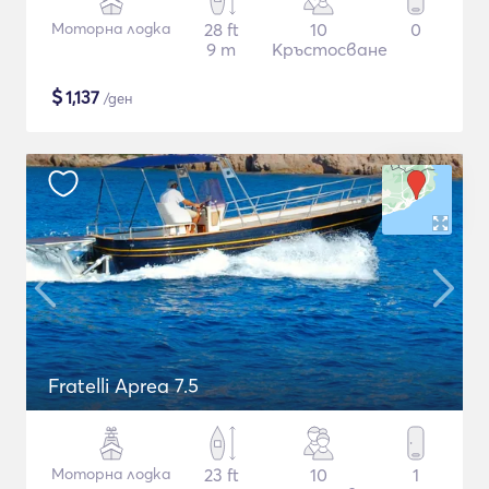
Моторна лодка
28 ft
10
0
9 m
Кръстосване
$
1,137
/ден
Fratelli Aprea 7.5
Моторна лодка
23 ft
10
1