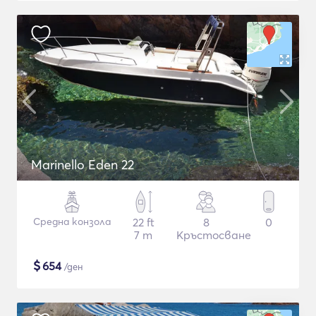
Marinello Eden 22
Средна конзола
22 ft
8
0
7 m
Кръстосване
$
654
/ден