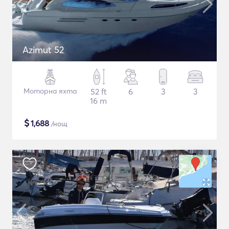
Azimut 52
Моторна яхта
52 ft
6
3
3
16 m
$
1,688
/нощ