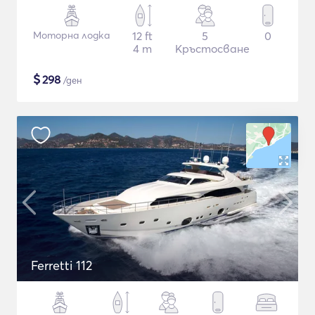
Моторна лодка
12 ft
5
0
4 m
Кръстосване
$
298
/ден
Ferretti 112