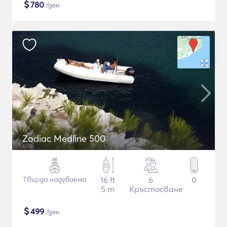
$
780
/ден
Zodiac Medline 500
Твърда надуваема
16 ft
6
0
5 m
Кръстосване
$
499
/ден