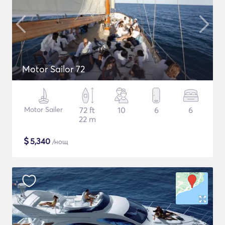
Motor Sailor 72
Motor Sailer
72 ft
10
6
6
22 m
$
5,340
/нощ