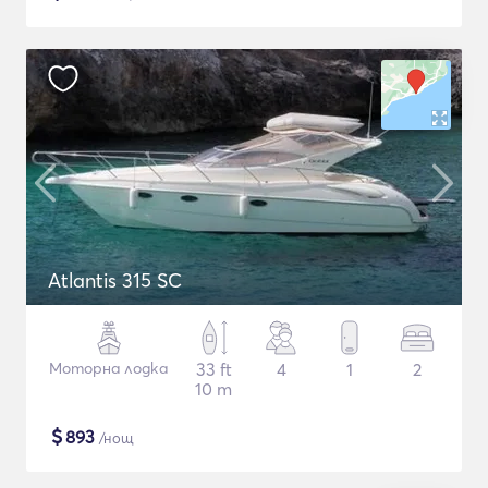
Atlantis 315 SC
Моторна лодка
33 ft
4
1
2
10 m
$
893
/нощ