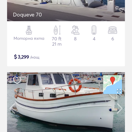
Doqueve 70
Моторна яхта
70 ft
8
4
6
21 m
$
3,299
/нощ