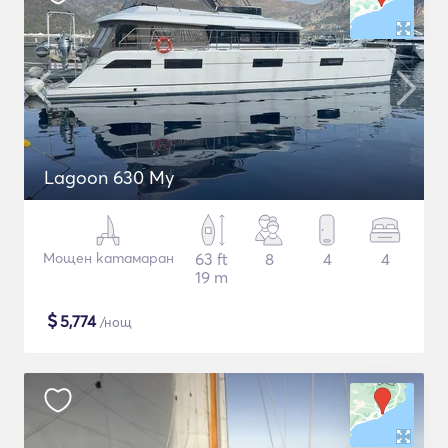
Lagoon 630 My
Мощен катамаран
63 ft
8
4
4
19 m
$
5,774
/нощ