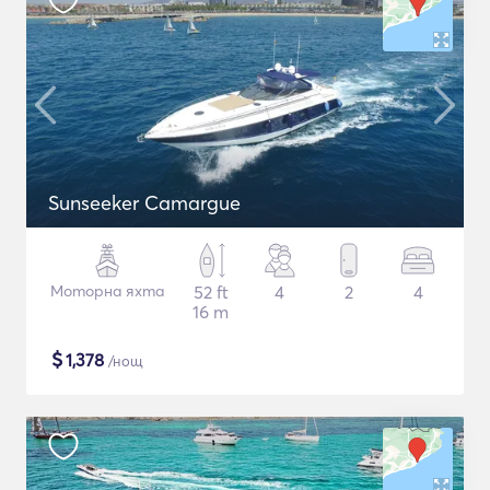
Sunseeker Camargue
Моторна яхта
52 ft
4
2
4
16 m
$
1,378
/нощ