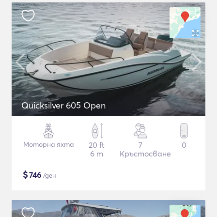
Quicksilver 605 Open
Моторна яхта
20 ft
7
0
6 m
Кръстосване
$
746
/ден