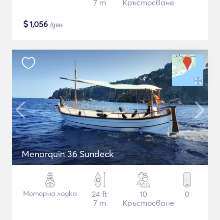
7 m
Кръстосване
$
1,056
/ден
Menorquin 36 Sundeck
Моторна лодка
24 ft
10
0
7 m
Кръстосване