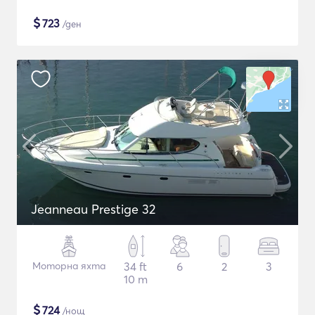
$
723
/ден
Jeanneau Prestige 32
Моторна яхта
34 ft
6
2
3
10 m
$
724
/нощ