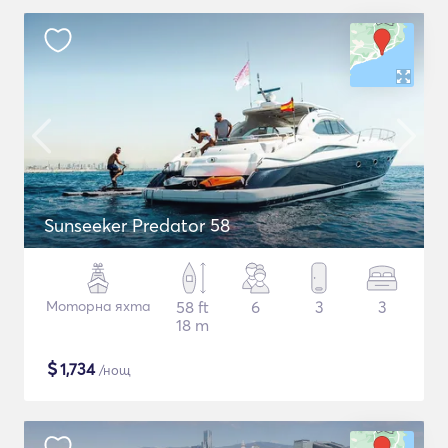
Sunseeker Predator 58
Моторна яхта
58 ft
6
3
3
18 m
$
1,734
/нощ