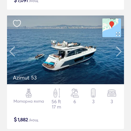
$
7,091
/нощ
Azimut 53
Моторна яхта
56 ft
6
3
3
17 m
$
1,882
/нощ