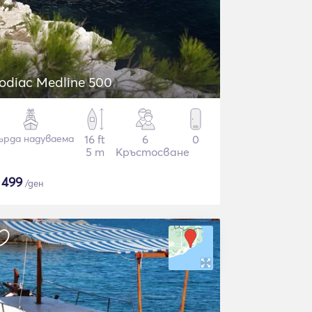
odiac Medline 500
ърда надуваема
16 ft
6
0
5 m
Кръстосване
$
499
/ден