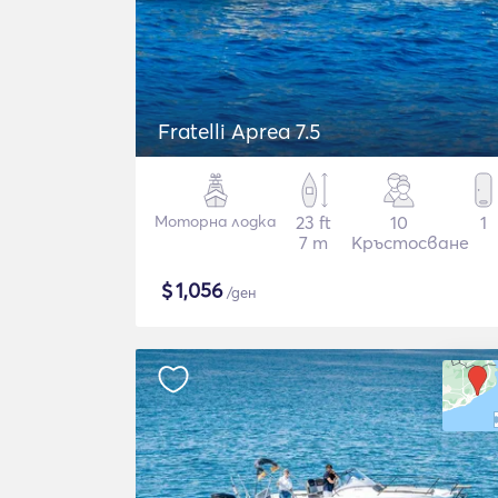
Fratelli Aprea 7.5
Моторна лодка
23 ft
10
1
7 m
Кръстосване
$
1,056
/ден