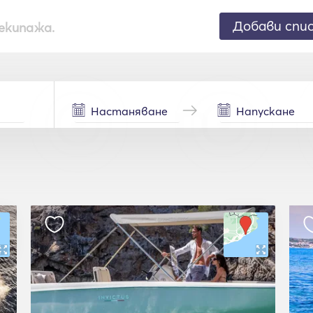
Добави спи
екипажа.