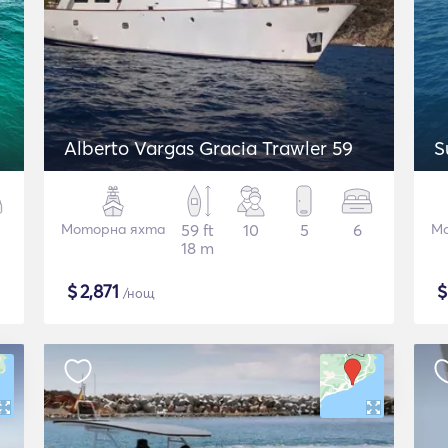
Alberto Vargas Gracia Trawler 59
S
Моторна яхта
59 ft
10
5
6
Мо
18 m
$
2,871
/нощ