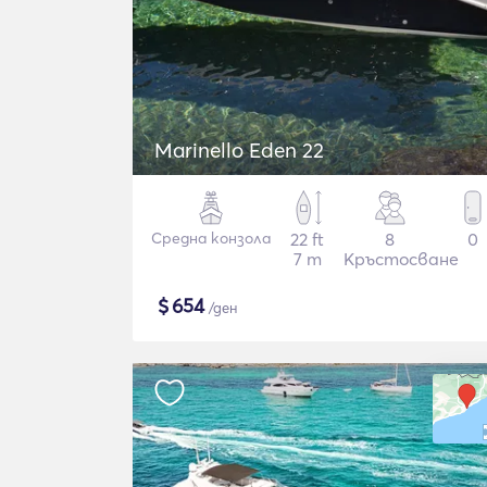
Marinello Eden 22
Средна конзола
22 ft
8
0
7 m
Кръстосване
$
654
/ден