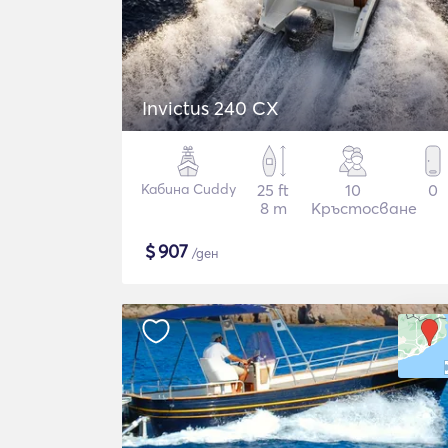
Invictus 240 CX
Кабина Cuddy
25 ft
10
0
8 m
Кръстосване
$
907
/ден