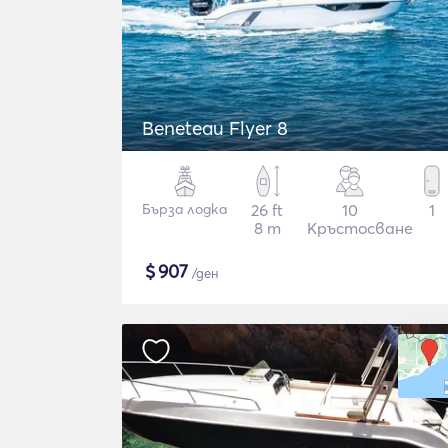
Beneteau Flyer 8
Бърза лодка
26 ft
10
1
8 m
Кръстосване
$
907
/ден