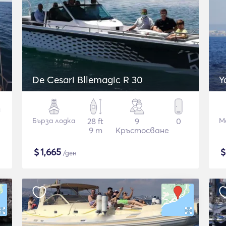
De Cesari Bllemagic R 30
Y
Бърза лодка
28 ft
9
0
М
9 m
Кръстосване
$
1,665
/ден