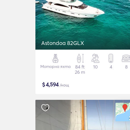
Astondoa 82GLX
Моторна яхта
84 ft
10
4
8
26 m
$
4,594
/нощ