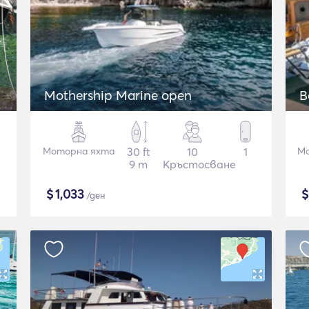
Mothership Marine open
B
Моторна яхта
30 ft
10
1
Мо
9 m
Кръстосване
$
1,033
/ден