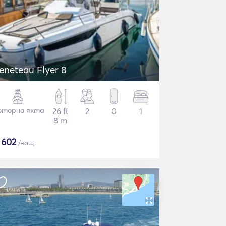
eneteau Flyer 8
торна яхта
26 ft
2
0
1
8 m
$
602
/нощ