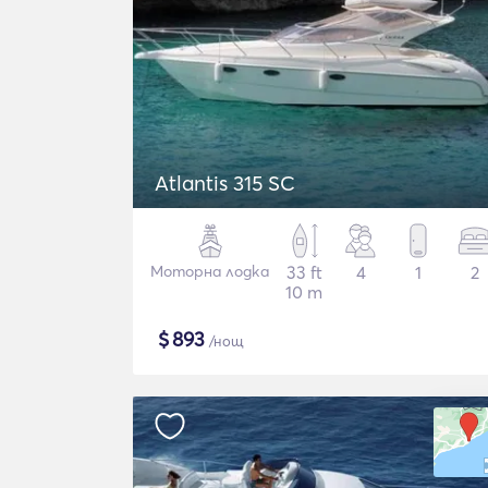
Atlantis 315 SC
Моторна лодка
33 ft
4
1
2
10 m
$
893
/нощ