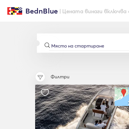
BednBlue
| Цената винаги включва 
Филтри