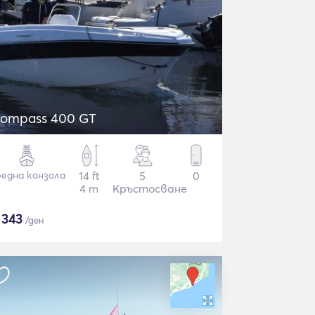
ompass 400 GT
една конзола
14 ft
5
0
4 m
Кръстосване
$
343
/ден