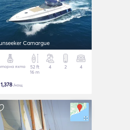
unseeker Camargue
торна яхта
52 ft
4
2
4
16 m
$
1,378
/нощ