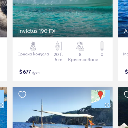
Invictus 190 FX
A
Средна конзола
20 ft
8
0
Мо
6 m
Кръстосване
$
677
/ден