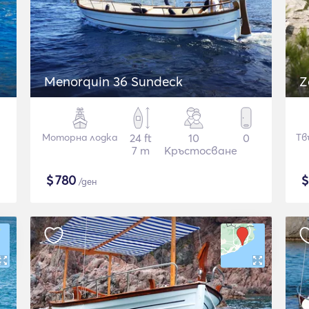
Menorquin 36 Sundeck
Z
Моторна лодка
24 ft
10
0
Тв
7 m
Кръстосване
$
780
/ден