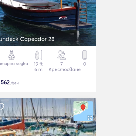
undeck Capeador 28
торна лодка
19 ft
7
0
6 m
Кръстосване
$
562
/ден