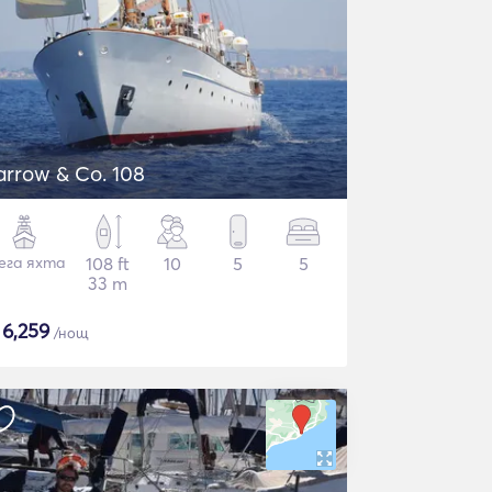
arrow & Co. 108
ега яхта
108 ft
10
5
5
33 m
$
6,259
/нощ