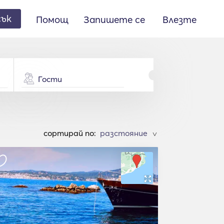
сък
Помощ
Запишете се
Влезте
Гости
cортирай по:
>