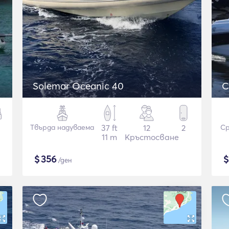
Solemar Oceanic 40
C
Твърда надуваема
37 ft
12
2
Ср
11 m
Кръстосване
$
356
/ден