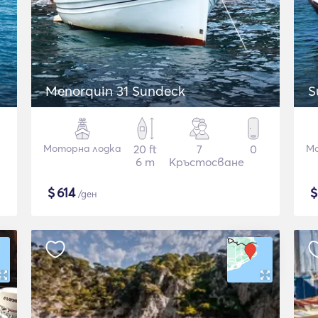
Menorquin 31 Sundeck
S
Моторна лодка
20 ft
7
0
Мо
6 m
Кръстосване
$
614
/ден