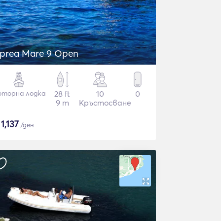
prea Mare 9 Open
торна лодка
28 ft
10
0
9 m
Кръстосване
$
1,137
/ден