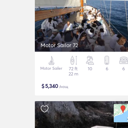
Motor Sailor 72
Motor Sailer
72 ft
10
6
6
22 m
$
5,340
/нощ