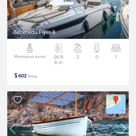
Beneteau Flyer 8
Моторна яхта
26 ft
2
0
1
8 m
$
602
/нощ