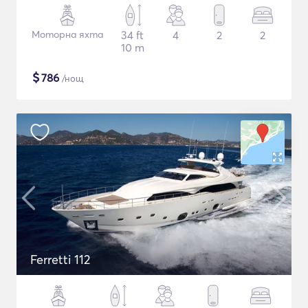
Моторна яхта
34 ft
4
2
2
10 m
$
786
/нощ
Ferretti 112