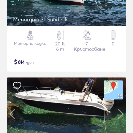
Menorquin 31 Sundeck
Моторна лодка
20 ft
7
0
6 m
Кръстосване
$
614
/ден