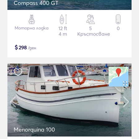
Compass 400 GT
Моторна лодка
12 ft
5
0
4 m
Кръстосване
$
298
/ден
Menorquina 100