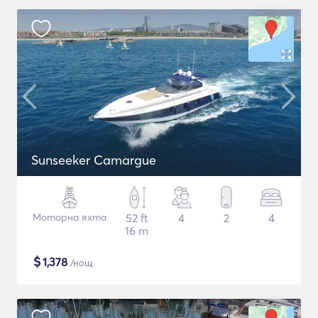
Sunseeker Camargue
Моторна яхта
52 ft
4
2
4
16 m
$
1,378
/нощ