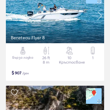
Beneteau Flyer 8
Бърза лодка
26 ft
10
1
8 m
Кръстосване
$
907
/ден