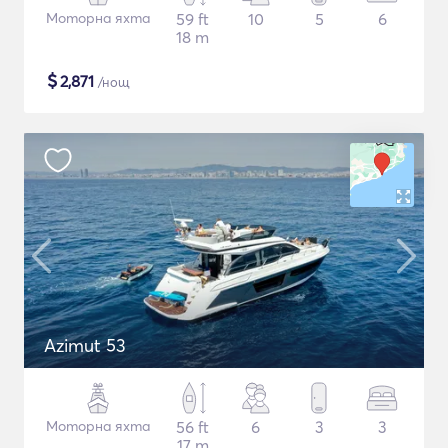
Моторна яхта
59 ft
10
5
6
18 m
$
2,871
/нощ
Azimut 53
Моторна яхта
56 ft
6
3
3
17 m