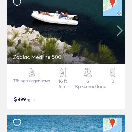
Zodiac Medline 500
Твърда надуваема
16 ft
6
0
5 m
Кръстосване
$
499
/ден