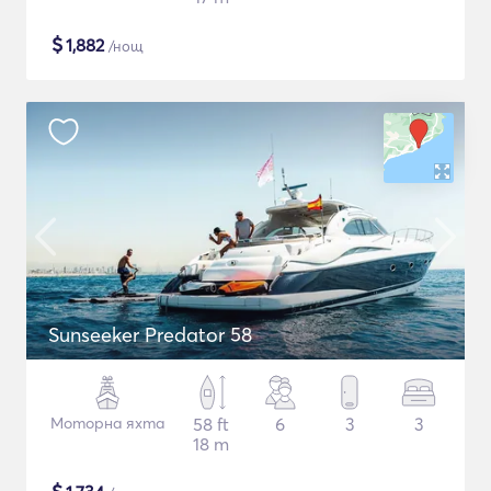
$
1,882
/нощ
Sunseeker Predator 58
Моторна яхта
58 ft
6
3
3
18 m