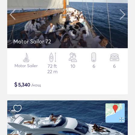
Motor Sailor 72
Motor Sailer
72 ft
10
6
6
22 m
$
5,340
/нощ