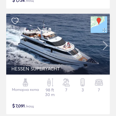
$
1,734
/нощ
HESSEN SUPERYACHT
Моторна яхта
98 ft
7
3
7
30 m
$
7,091
/нощ