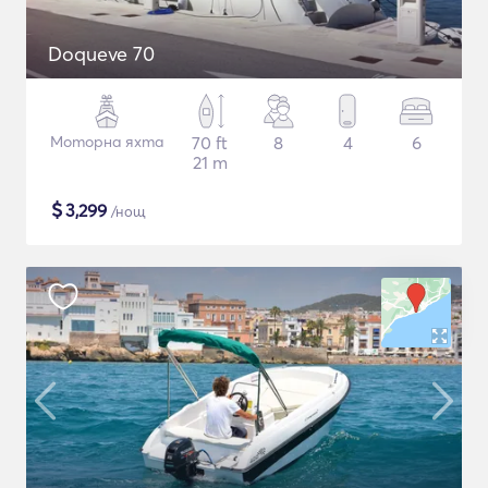
Doqueve 70
Моторна яхта
70 ft
8
4
6
21 m
$
3,299
/нощ