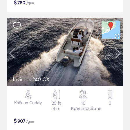
$
780
/ден
Invictus 240 CX
Кабина Cuddy
25 ft
10
0
8 m
Кръстосване
$
907
/ден