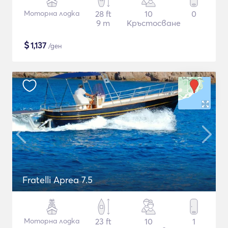
Моторна лодка
28 ft
10
0
9 m
Кръстосване
$
1,137
/ден
Fratelli Aprea 7.5
Моторна лодка
23 ft
10
1