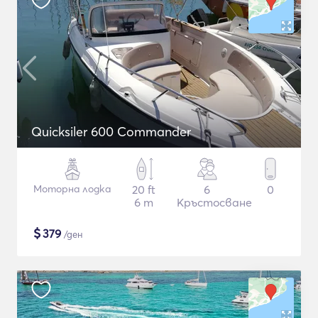
Quicksiler 600 Commander
Моторна лодка
20 ft
6
0
6 m
Кръстосване
$
379
/ден