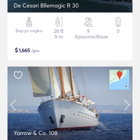
De Cesari Bllemagic R 30
Бърза лодка
28 ft
9
0
9 m
Кръстосване
$
1,665
/ден
Yarrow & Co. 108