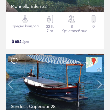
Marinello Eden 22
Средна конзола
22 ft
8
0
7 m
Кръстосване
$
654
/ден
Sundeck Capeador 28