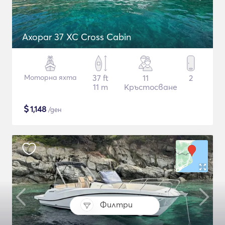
Axopar 37 XC Cross Cabin
Моторна яхта
37 ft
11
2
11 m
Кръстосване
$
1,148
/ден
Филтри