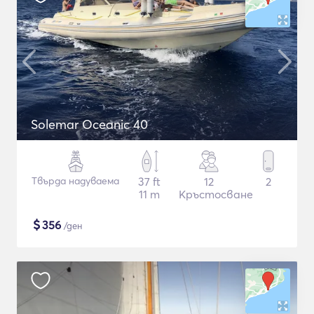
Solemar Oceanic 40
Твърда надуваема
37 ft
12
2
11 m
Кръстосване
$
356
/ден