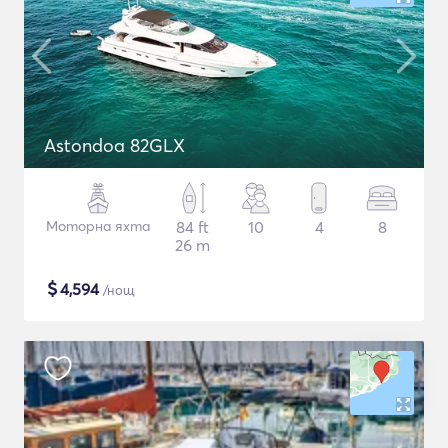
Astondoa 82GLX
Моторна яхта
84 ft
10
4
8
26 m
$
4,594
/нощ