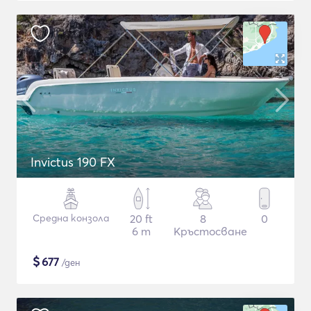
Invictus 190 FX
Средна конзола
20 ft
8
0
6 m
Кръстосване
$
677
/ден