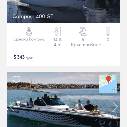
Compass 400 GT
Средна конзола
14 ft
5
0
4 m
Кръстосване
$
343
/ден