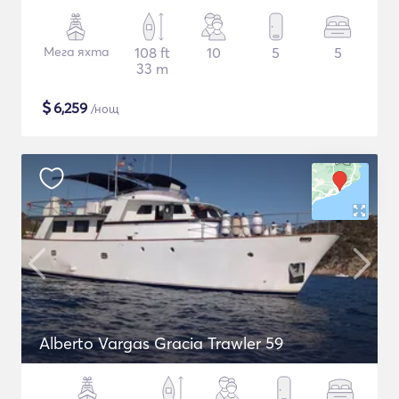
Мега яхта
108 ft
10
5
5
33 m
$
6,259
/нощ
Alberto Vargas Gracia Trawler 59