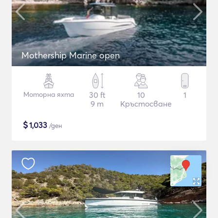
Mothership Marine open
Моторна яхта
30 ft
10
1
9 m
Кръстосване
$
1,033
/ден