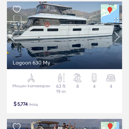
Lagoon 630 My
Мощен катамаран
63 ft
8
4
4
19 m
$
5,774
/нощ