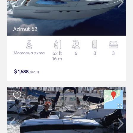
Azimut 52
Моторна яхта
52 ft
6
3
3
16 m
$
1,688
/нощ