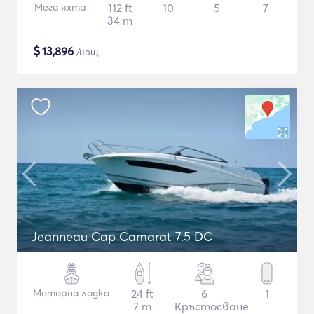
Мега яхта
112 ft
10
5
7
34 m
$
13,896
/нощ
Jeanneau Cap Camarat 7.5 DC
Моторна лодка
24 ft
6
1
7 m
Кръстосване