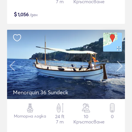
7 m
Кръстосване
$
1,056
/ден
Menorquin 36 Sundeck
Моторна лодка
24 ft
10
0
7 m
Кръстосване