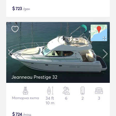
$
723
/ден
Jeanneau Prestige 32
Моторна яхта
34 ft
6
2
3
10 m
$
724
/нощ