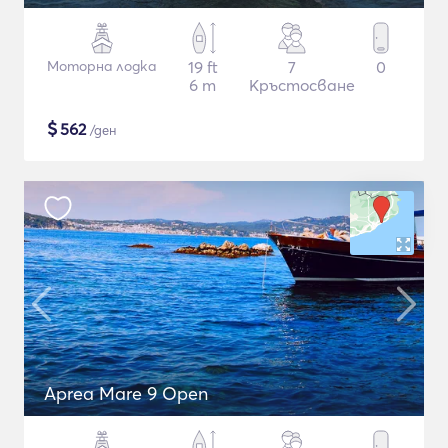
Моторна лодка
19 ft
7
0
6 m
Кръстосване
$
562
/ден
Aprea Mare 9 Open