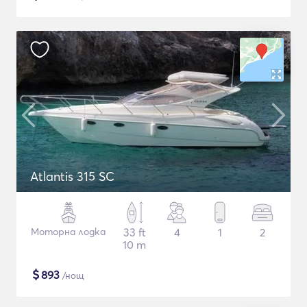
Atlantis 315 SC
Моторна лодка
33 ft
4
1
2
10 m
$
893
/нощ