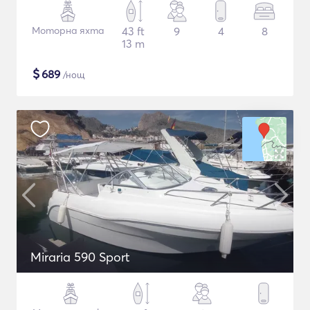
Моторна яхта
43 ft
9
4
8
13 m
$
689
/нощ
Miraria 590 Sport