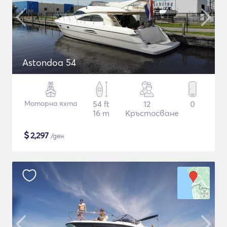
Astondoa 54
Моторна яхта
54 ft
12
0
16 m
Кръстосване
$
2,297
/ден