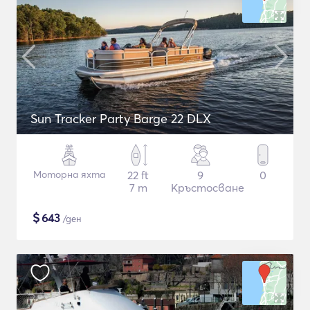
Sun Tracker Party Barge 22 DLX
Моторна яхта
22 ft
9
0
7 m
Кръстосване
$
643
/ден