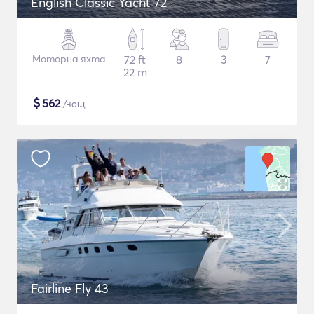
English Classic Yacht 72
Моторна яхта
72 ft
8
3
7
22 m
$
562
/нощ
Fairline Fly 43