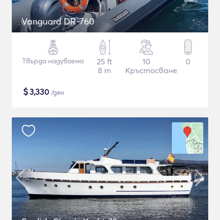
Vanguard DR-760
Твърда надуваема
25 ft
10
0
8 m
Кръстосване
$
3,330
/ден