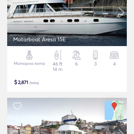
Motorboat Aresa 15E
Моторна яхта
46 ft
6
3
4
14 m
$
2,871
/нощ