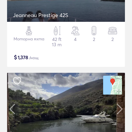
Jeanneau Prestige 42S
Моторна яхта
42 ft
4
2
2
13 m
$
1,378
/нощ