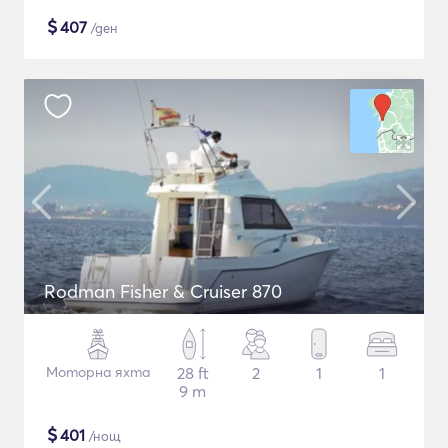
$
407
/ден
Rodman Fisher & Cruiser 870
Моторна яхта
28 ft
2
1
1
9 m
$
401
/нощ