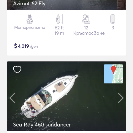
Azimut 62 Fly
Моторна яхта
62 ft
12
3
19 m
Кръстосване
$
4,019
/ден
Sea Ray 460 sundancer