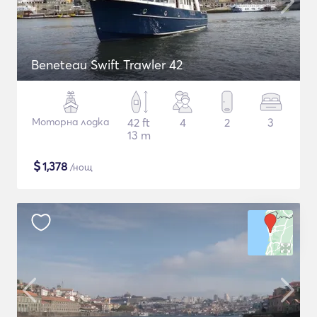
Beneteau Swift Trawler 42
Моторна лодка
42 ft
4
2
3
13 m
$
1,378
/нощ