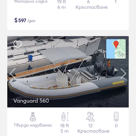
Моторна лодка
19 ft
6
1
6 m
Кръстосване
$
597
/ден
Vanguard 560
Твърда надуваема
18 ft
12
0
5 m
Кръстосване