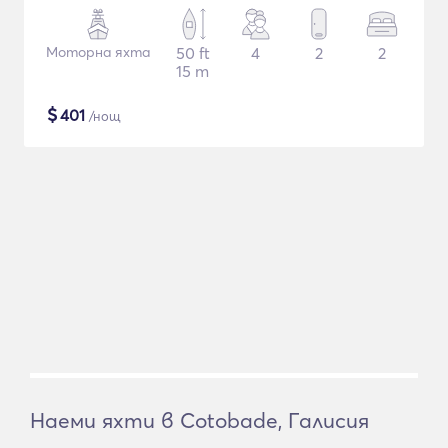
Моторна яхта
50 ft
4
2
2
15 m
$
401
/нощ
Наеми яхти в Cotobade, Галисия