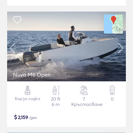
Nuva M6 Open
Бърза лодка
20 ft
7
0
6 m
Кръстосване
$
2,159
/ден