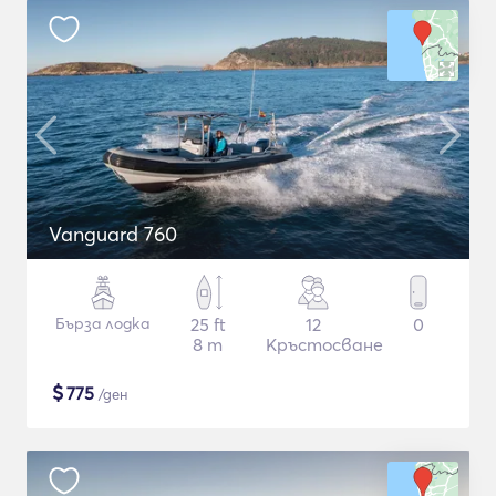
Vanguard 760
Бърза лодка
25 ft
12
0
8 m
Кръстосване
$
775
/ден