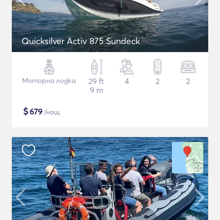
Quicksilver Activ 875 Sundeck
Моторна лодка
29 ft
4
2
2
9 m
$
679
/нощ