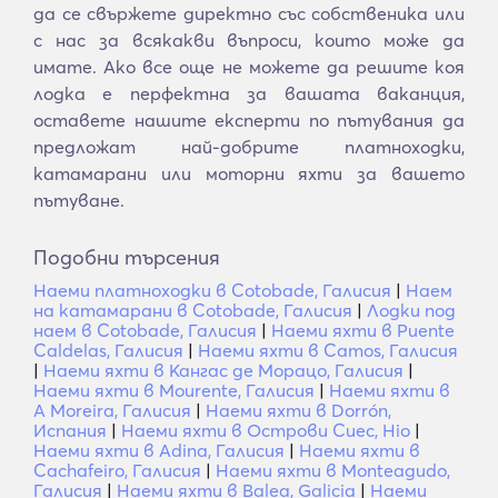
да се свържете директно със собственика или
с нас за всякакви въпроси, които може да
имате. Ако все още не можете да решите коя
лодка е перфектна за вашата ваканция,
оставете нашите експерти по пътувания да
предложат най-добрите платноходки,
катамарани или моторни яхти за вашето
пътуване.
Подобни търсения
Наеми платноходки в Cotobade, Галисия
|
Наем
на катамарани в Cotobade, Галисия
|
Лодки под
наем в Cotobade, Галисия
|
Наеми яхти в Puente
Caldelas, Галисия
|
Наеми яхти в Camos, Галисия
|
Наеми яхти в Кангас де Морацо, Галисия
|
Наеми яхти в Mourente, Галисия
|
Наеми яхти в
A Moreira, Галисия
|
Наеми яхти в Dorrón,
Испания
|
Наеми яхти в Острови Сиес, Hio
|
Наеми яхти в Adina, Галисия
|
Наеми яхти в
Cachafeiro, Галисия
|
Наеми яхти в Monteagudo,
Галисия
|
Наеми яхти в Balea, Galicia
|
Наеми