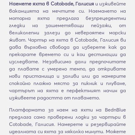
Наемете яхта в Cotobade, Галисия
и изживейте
ваканцията на мечтите си. Наемането на
моторна яхта предлага безпрецедентни
гледки на зашеметяващи пейзажи, от
великолепни залези до невероятен морски
живот. Чартър на яхта в Cotobade, Галисия ви
дава върховна свобода да изберете как да
прекарате времето си и кои дестинации да
изследвате. Независимо дали предпочитате
да плавате с умерено темпо, да откривате
нови пристанища и заливи или да намерите
спокойно плажно място за пикник и плуване,
чартърът на яхта е перфектният начин да
изживеете радостта от плаването.
Платформата за наем на яхти на BednBlue
предлага само проверени лодки за чартъри в
Cotobade, Галисия. Намерете и резервирайте
идеалната си яхта за няколко минути. Можете