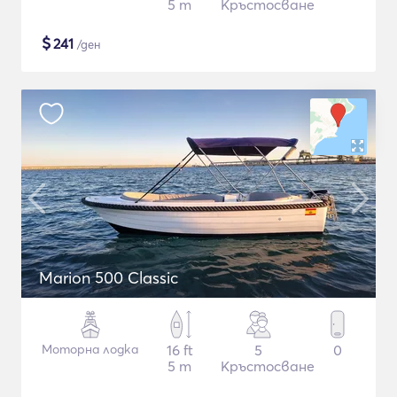
5 m
Кръстосване
$
241
/ден
Marion 500 Classic
Моторна лодка
16 ft
5
0
5 m
Кръстосване