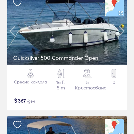
Quicksilver 500 Commander Open
Средна конзола
16 ft
5
0
5 m
Кръстосване
$
367
/ден