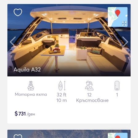
Aquila A32
Моторна яхта
32 ft
12
1
10 m
Кръстосване
$
731
/ден