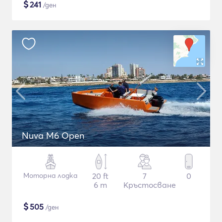
$
241
/ден
Nuva M6 Open
Моторна лодка
20 ft
7
0
6 m
Кръстосване
$
505
/ден