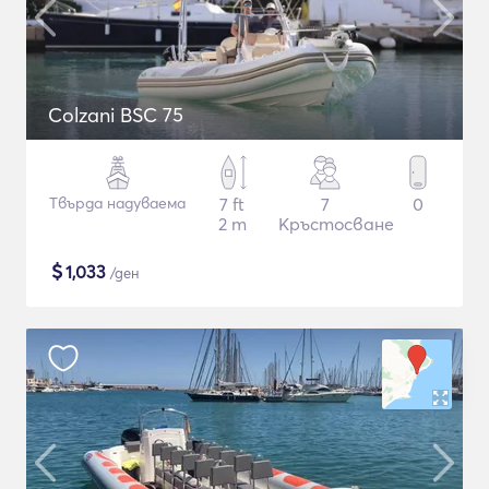
Colzani BSC 75
Твърда надуваема
7 ft
7
0
2 m
Кръстосване
$
1,033
/ден