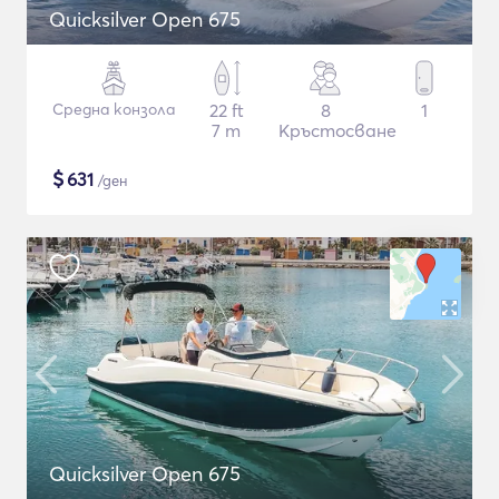
Quicksilver Open 675
Средна конзола
22 ft
8
1
7 m
Кръстосване
$
631
/ден
Quicksilver Open 675