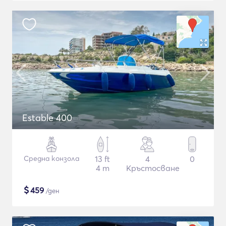
Estable 400
Средна конзола
13 ft
4
0
4 m
Кръстосване
$
459
/ден