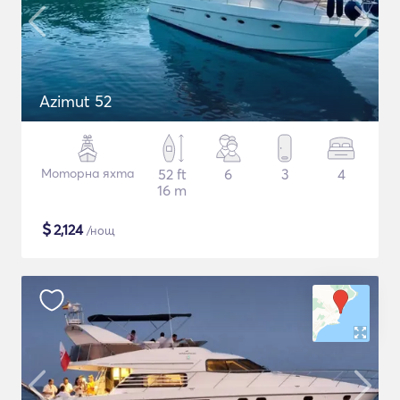
Azimut 52
Моторна яхта
52 ft
6
3
4
16 m
$
2,124
/нощ