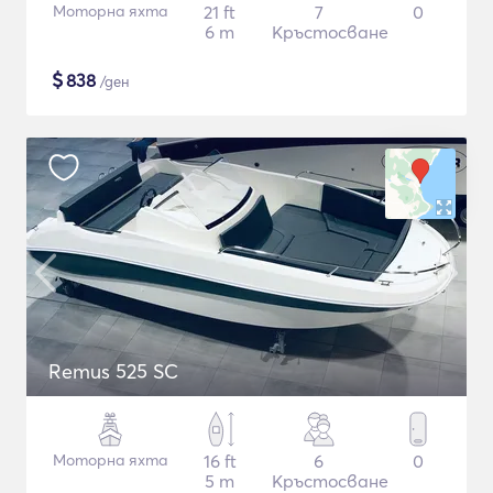
Моторна яхта
21 ft
7
0
6 m
Кръстосване
$
838
/ден
Remus 525 SC
Моторна яхта
16 ft
6
0
5 m
Кръстосване