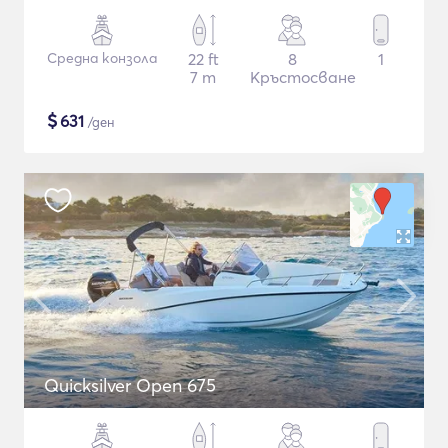
Средна конзола
22 ft
8
1
7 m
Кръстосване
$
631
/ден
Quicksilver Open 675