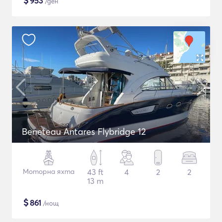
$
953
/ден
Beneteau Antares Flybridge 12
Моторна яхта
43 ft
4
2
2
13 m
$
861
/нощ