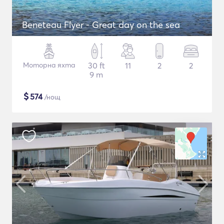
Beneteau Flyer - Great day on the sea
Моторна яхта
30 ft
11
2
2
9 m
$
574
/нощ