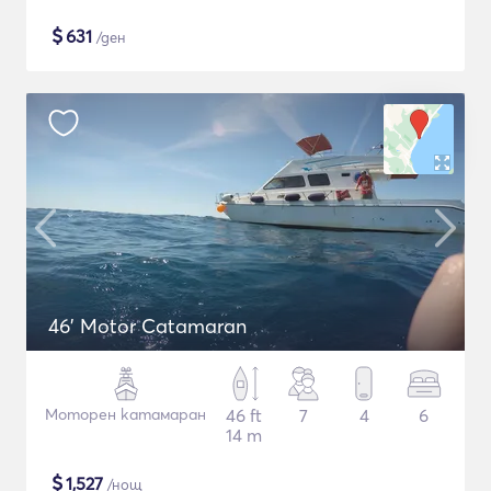
$
631
/ден
46' Motor Catamaran
Моторен катамаран
46 ft
7
4
6
14 m
$
1,527
/нощ