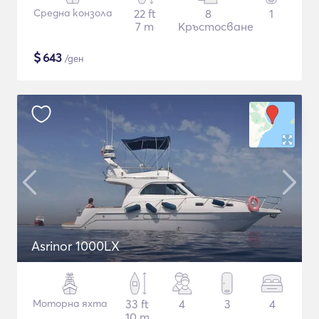
Средна конзола
22 ft
8
1
7 m
Кръстосване
$
643
/ден
Asrinor 1000LX
Моторна яхта
33 ft
4
3
4
10 m