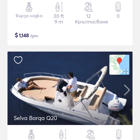
Бърза лодка
30 ft
12
0
9 m
Кръстосване
$
1,148
/ден
Selva Barqa Q20