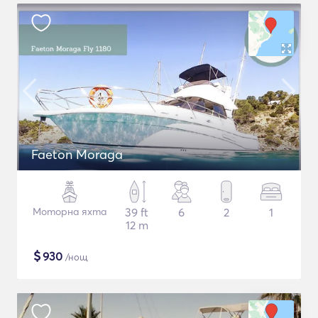
Faeton Moraga
Моторна яхта
39 ft
6
2
1
12 m
$
930
/нощ