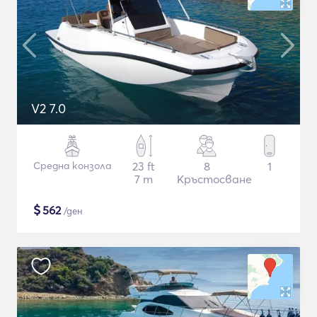
V2 7.0
Средна конзола
23 ft
8
1
7 m
Кръстосване
$
562
/ден