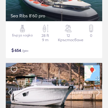
Sea Ribs 8'60 pro
Бърза лодка
28 ft
12
0
9 m
Кръстосване
$
654
/ден