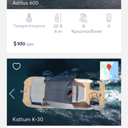
Astilux 600
Средна конзола
20 ft
8
0
6 m
Кръстосване
$
930
/ден
Kattum K-30