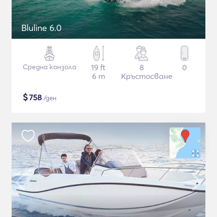
Bluline 6.0
Средна конзола
19 ft
8
0
6 m
Кръстосване
$
758
/ден