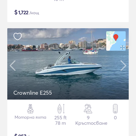
$
1,722
/нощ
Crownline E255
Моторна яхта
255 ft
9
0
78 m
Кръстосване