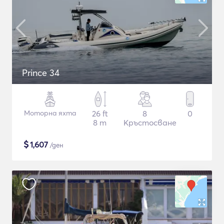
Prince 34
Моторна яхта
26 ft
8
0
8 m
Кръстосване
$
1,607
/ден