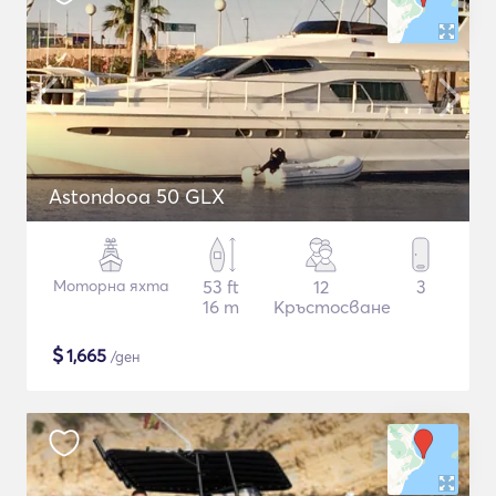
Astondooa 50 GLX
Моторна яхта
53 ft
12
3
16 m
Кръстосване
$
1,665
/ден