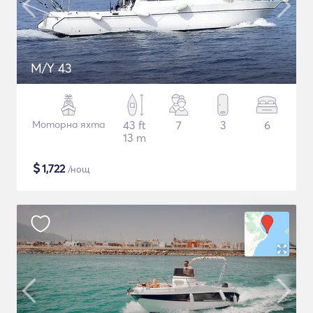
M/Y 43
Моторна яхта
43 ft
7
3
6
13 m
$
1,722
/нощ