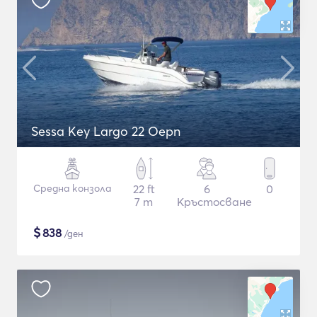
Sessa Key Largo 22 Oepn
Средна конзола
22 ft
6
0
7 m
Кръстосване
$
838
/ден