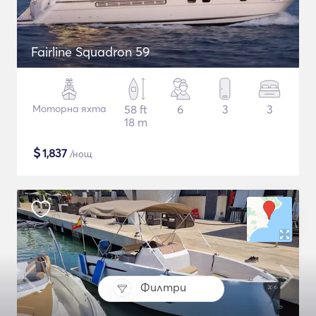
Fairline Squadron 59
Моторна яхта
58 ft
6
3
3
18 m
$
1,837
/нощ
Филтри