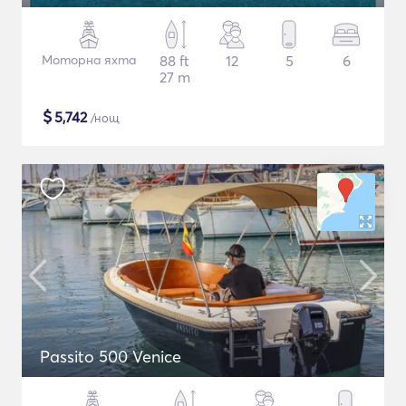
Моторна яхта
88 ft
12
5
6
27 m
$
5,742
/нощ
Passito 500 Venice