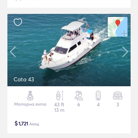
Cata 43
Моторна яхта
43 ft
6
4
3
13 m
$
1,721
/нощ