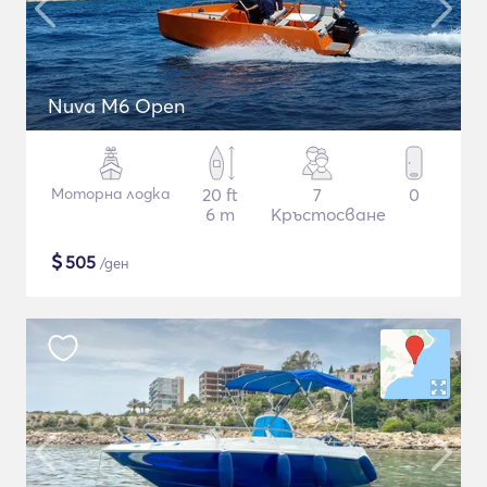
Nuva M6 Open
Моторна лодка
20 ft
7
0
6 m
Кръстосване
$
505
/ден