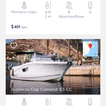
Моторна лодка
6 ft
8
0
2 m
Кръстосване
$
401
/ден
Jeanneau Cap Camarat 8.5 CC