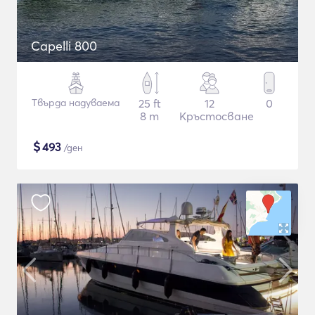
Capelli 800
Твърда надуваема
25 ft
12
0
8 m
Кръстосване
$
493
/ден