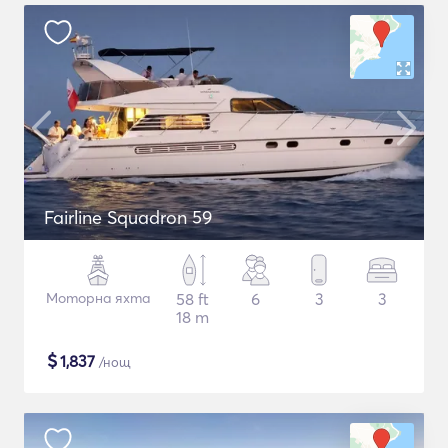
Fairline Squadron 59
Моторна яхта
58 ft
6
3
3
18 m
$
1,837
/нощ