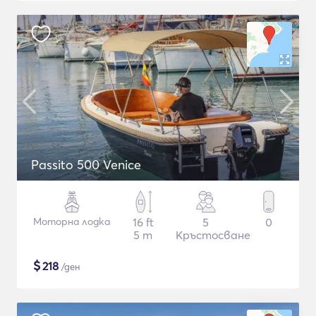
Passito 500 Venice
Моторна лодка
16 ft
5
0
5 m
Кръстосване
$
218
/ден