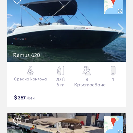
Remus 620
Средна конзола
20 ft
8
1
6 m
Кръстосване
$
367
/ден