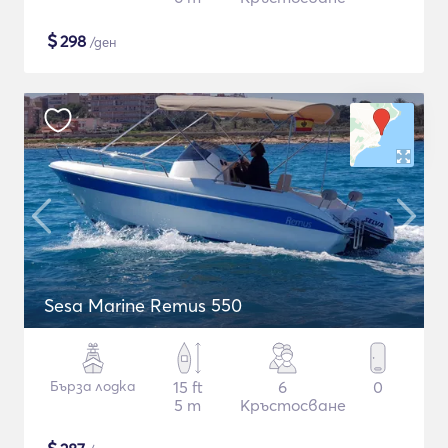
$
298
/ден
Sesa Marine Remus 550
Бърза лодка
15 ft
6
0
5 m
Кръстосване