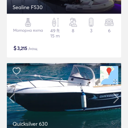
Sealine F530
Моторна яхта
49 ft
8
3
6
15 m
$
3,215
/нощ
Quicksilver 630