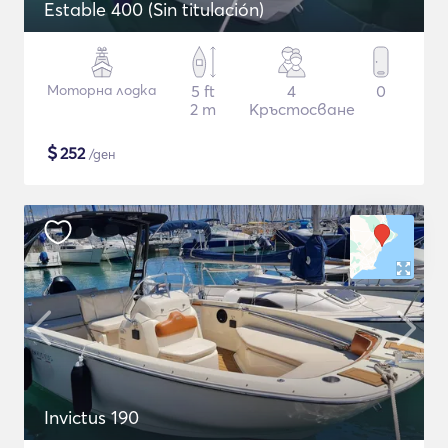
Estable 400 (Sin titulación)
Моторна лодка
5 ft
4
0
2 m
Кръстосване
$
252
/ден
Invictus 190