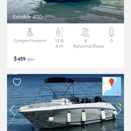
Estable 400
Средна конзола
13 ft
4
0
4 m
Кръстосване
$
459
/ден