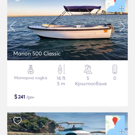
Marion 500 Classic
Моторна лодка
16 ft
5
0
5 m
Кръстосване
$
241
/ден