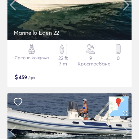
Marinello Eden 22
Средна конзола
22 ft
9
0
7 m
Кръстосване
$
459
/ден