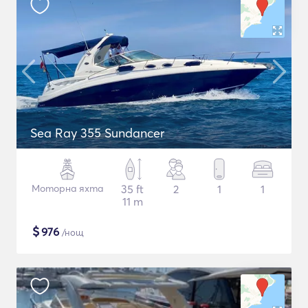
Sea Ray 355 Sundancer
Моторна яхта
35 ft
2
1
1
11 m
$
976
/нощ