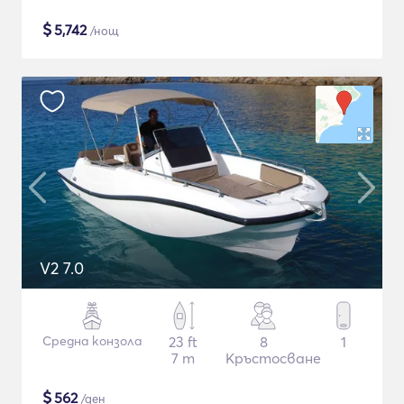
$
5,742
/нощ
V2 7.0
Средна конзола
23 ft
8
1
7 m
Кръстосване
$
562
/ден