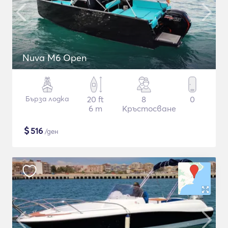
Nuva M6 Open
Бърза лодка
20 ft
8
0
6 m
Кръстосване
$
516
/ден