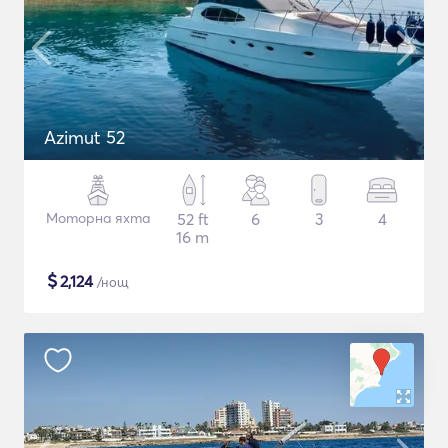
Azimut 52
Моторна яхта
52 ft
6
3
4
16 m
$
2,124
/нощ