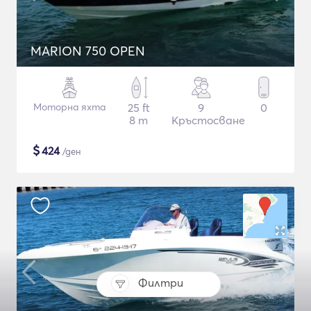
MARION 750 OPEN
Моторна яхта
25 ft
9
0
8 m
Кръстосване
$
424
/ден
Филтри