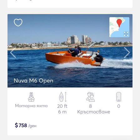
Nuva M6 Open
Моторна яхта
20 ft
8
0
6 m
Кръстосване
$
758
/ден