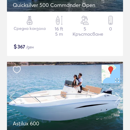
Quicksilver 500 Commander Open
Средна конзола
16 ft
5
0
5 m
Кръстосване
$
367
/ден
Astilux 600