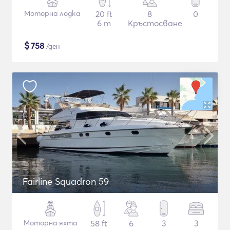
Моторна лодка
20 ft
8
0
6 m
Кръстосване
$
758
/ден
Fairline Squadron 59
Моторна яхта
58 ft
6
3
3