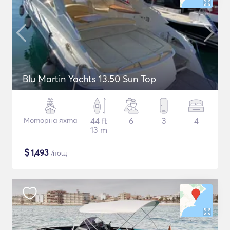
Blu Martin Yachts 13.50 Sun Top
Моторна яхта
44 ft
6
3
4
13 m
$
1,493
/нощ