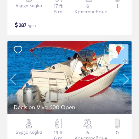
Бърза лодка
17 ft
6
1
5 m
Кръстосване
$
287
/ден
Decision Viva 600 Open
Бърза лодка
19 ft
6
0
6 m
Кръстосване