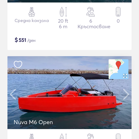
Средна конзола
20 ft
6
0
6 m
Кръстосване
$
551
/ден
Nuva M6 Open