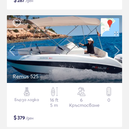
$
287
/ден
Remus 525
Бърза лодка
16 ft
6
0
5 m
Кръстосване
$
379
/ден