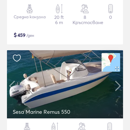
Средна конзола
20 ft
8
0
6 m
Кръстосване
$
459
/ден
Sesa Marine Remus 550