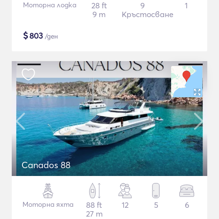
Моторна лодка
28 ft
9
1
9 m
Кръстосване
$
803
/ден
Canados 88
Моторна яхта
88 ft
12
5
6
27 m