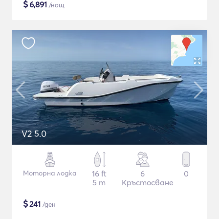
$
6,891
/нощ
V2 5.0
Моторна лодка
16 ft
6
0
5 m
Кръстосване
$
241
/ден