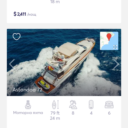
18 m
$
2,411
/нощ
Astondoa 72
Моторна яхта
79 ft
8
4
6
24 m