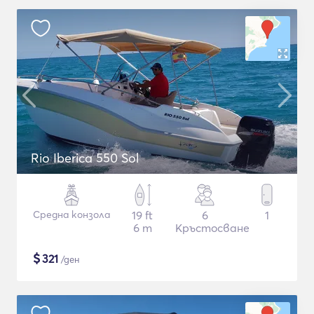
Rio Iberica 550 Sol
Средна конзола
19 ft
6
1
6 m
Кръстосване
$
321
/ден