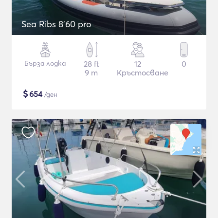
Sea Ribs 8'60 pro
Бърза лодка
28 ft
12
0
9 m
Кръстосване
$
654
/ден