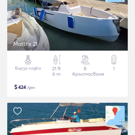
Mattrix 21
Бърза лодка
21 ft
8
1
6 m
Кръстосване
$
424
/ден