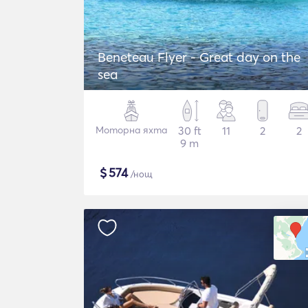
Beneteau Flyer - Great day on the
sea
Моторна яхта
30 ft
11
2
2
9 m
$
574
/нощ