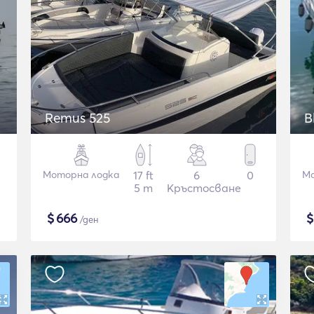
Remus 525
B
Моторна лодка
17 ft
6
0
Мо
5 m
Кръстосване
$
666
/ден