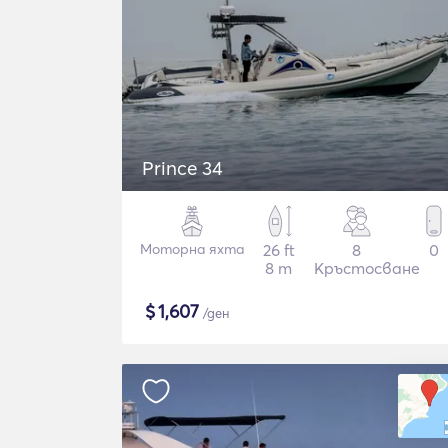
Prince 34
Моторна яхта
26 ft
8
0
8 m
Кръстосване
$
1,607
/ден