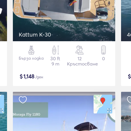
Kattum K-30
4
Бърза лодка
30 ft
12
0
9 m
Кръстосване
$
1,148
/ден