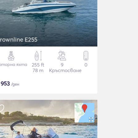
rownline E255
оторна яхта
255 ft
9
0
78 m
Кръстосване
$
953
/ден