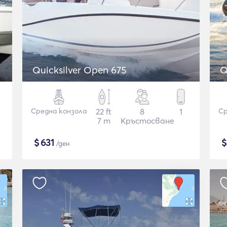
Quicksilver Open 675
Q
Средна конзола
22 ft
8
1
Ср
7 m
Кръстосване
$
631
/ден