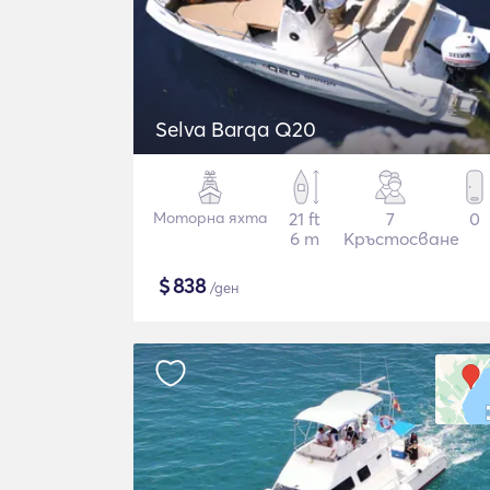
Selva Barqa Q20
Моторна яхта
21 ft
7
0
6 m
Кръстосване
$
838
/ден