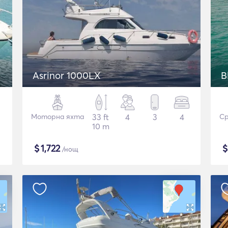
Asrinor 1000LX
B
Моторна яхта
33 ft
4
3
4
Ср
10 m
$
1,722
/нощ