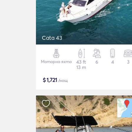
Cata 43
Моторна яхта
43 ft
6
4
3
13 m
$
1,721
/нощ