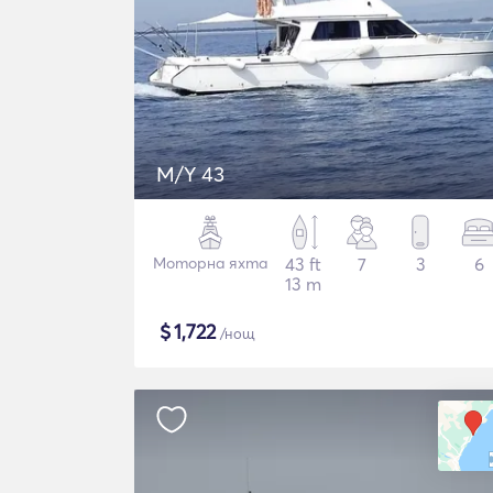
M/Y 43
Моторна яхта
43 ft
7
3
6
13 m
$
1,722
/нощ