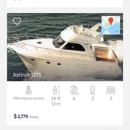
Astinor 1275
Моторна яхта
39 ft
6
3
3
12 m
$
2,779
/нощ