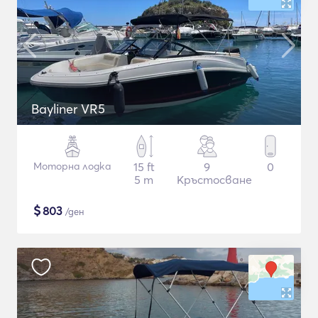
Bayliner VR5
Моторна лодка
15 ft
9
0
5 m
Кръстосване
$
803
/ден