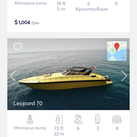
Моторна яхта
18 ft
5
0
5 m
Кръстосване
$
1,004
/ден
Leopard 70
Моторна яхта
72 ft
6
3
4
22 m