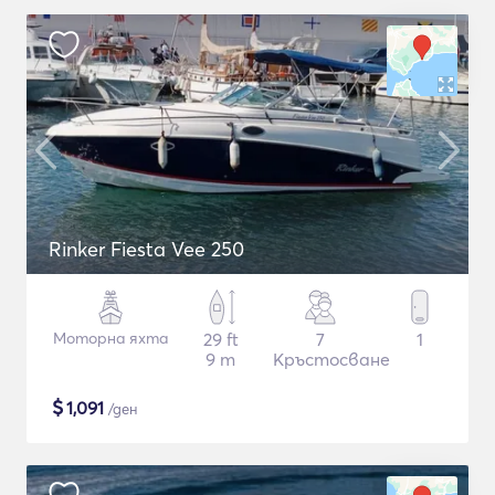
Rinker Fiesta Vee 250
Моторна яхта
29 ft
7
1
9 m
Кръстосване
$
1,091
/ден