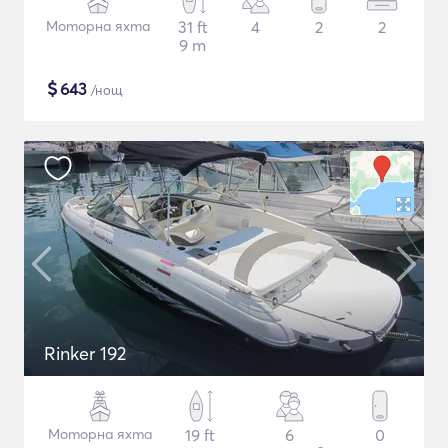
Моторна яхта
31 ft
4
2
2
9 m
$
643
/нощ
Rinker 192
Моторна яхта
19 ft
6
0