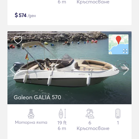
6 m
Кръстосване
$
574
/ден
Galeon GALIA 570
Моторна яхта
19 ft
6
1
6 m
Кръстосване