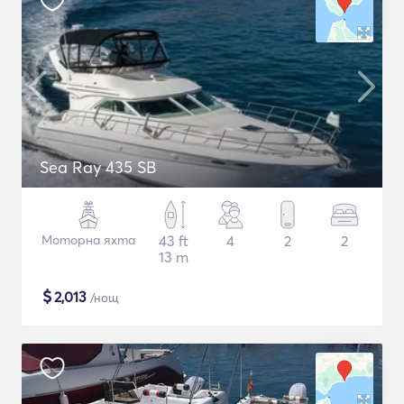
Sea Ray 435 SB
Моторна яхта
43 ft
4
2
2
13 m
$
2,013
/нощ