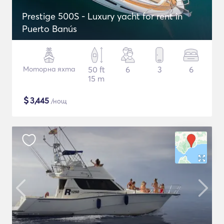
Prestige 500S - Luxury yacht for rent in
Puerto Banús
Моторна яхта
50 ft
6
3
6
15 m
$
3,445
/нощ