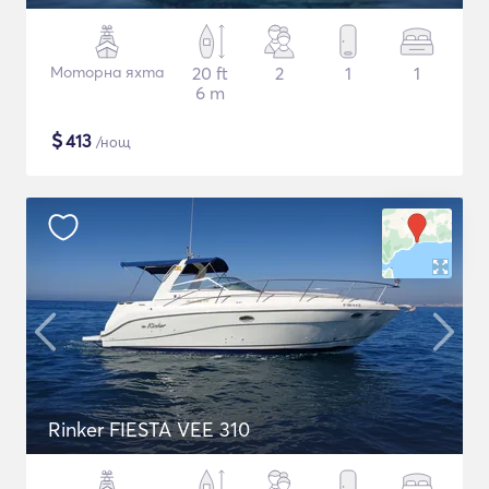
Моторна яхта
20 ft
2
1
1
6 m
$
413
/нощ
Rinker FIESTA VEE 310