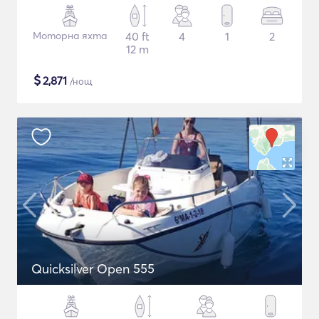
Моторна яхта
40 ft
4
1
2
12 m
$
2,871
/нощ
Quicksilver Open 555