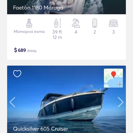
Faeton 1180 Moraga
Моторна яхта
39 ft
4
2
3
12 m
$
689
/нощ
Quicksilver 605 Cruiser