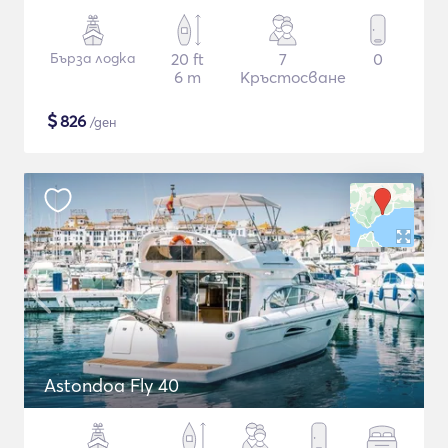
Бърза лодка
20 ft
7
0
6 m
Кръстосване
$
826
/ден
Astondoa Fly 40