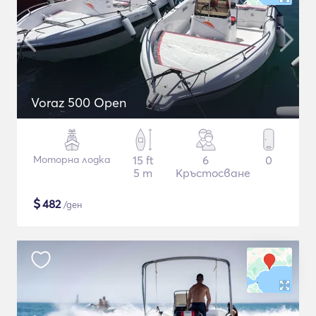
Voraz 500 Open
Моторна лодка
15 ft
6
0
5 m
Кръстосване
$
482
/ден