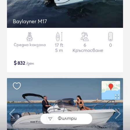
Baylayner M17
Средна конзола
17 ft
6
0
5 m
Кръстосване
$
832
/ден
Филтри