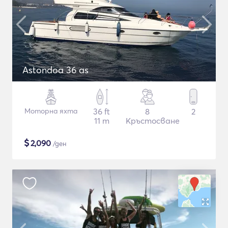
Astondoa 36 as
Моторна яхта
36 ft
8
2
11 m
Кръстосване
$
2,090
/ден