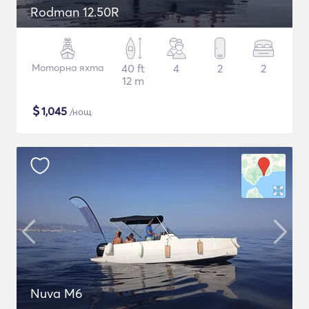
Rodman 12.50R
Моторна яхта
40 ft
4
2
2
12 m
$
1,045
/нощ
Nuva M6