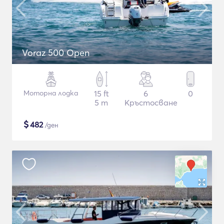
Voraz 500 Open
Моторна лодка
15 ft
6
0
5 m
Кръстосване
$
482
/ден