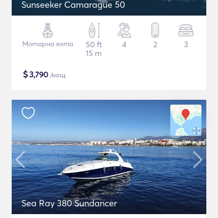
Sunseeker Camarague 50
Моторна яхта
50 ft
4
2
3
15 m
$
3,790
/нощ
Sea Ray 380 Sundancer