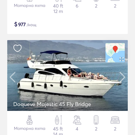
Моторна яхта
40 ft
6
2
2
12 m
$
977
/нощ
Doqueve Majestic 45 Fly Bridge
Моторна яхта
45 ft
4
2
2
14 m