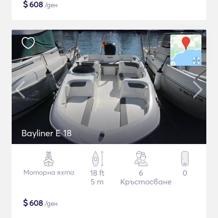
$
608
/ден
Bayliner E 18
Моторна яхта
18 ft
6
0
5 m
Кръстосване
$
608
/ден