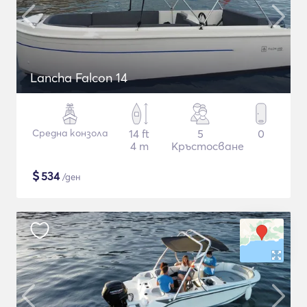
Lancha Falcon 14
Средна конзола
14 ft
5
0
4 m
Кръстосване
$
534
/ден