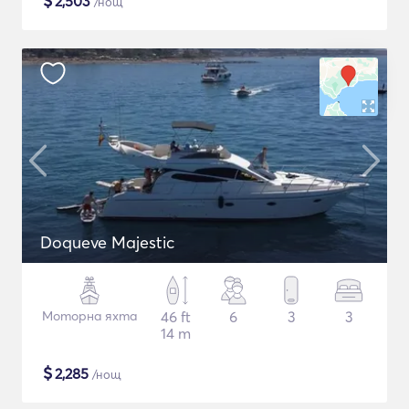
$
2,503
/нощ
Doqueve Majestic
Моторна яхта
46 ft
6
3
3
14 m
$
2,285
/нощ