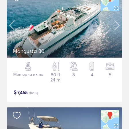
Mangusta 80
Моторна яхта
80 ft
8
4
5
24 m
$
7,465
/нощ