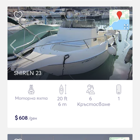
SHIREN 23
Моторна яхта
20 ft
6
1
6 m
Кръстосване
$
608
/ден