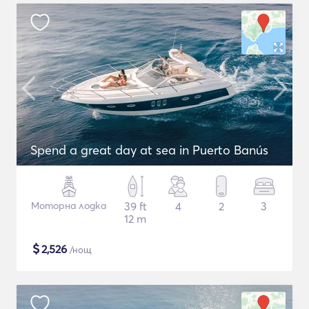
Spend a great day at sea in Puerto Banús
Моторна лодка
39 ft
4
2
3
12 m
$
2,526
/нощ