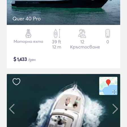
Quer 40 Pro
Моторна яхта
39 ft
12
0
12 m
Кръстосване
$
1,433
/ден