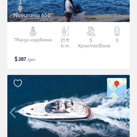
Novurania 650
Твърда надуваема
21 ft
5
0
6 m
Кръстосване
$
287
/ден