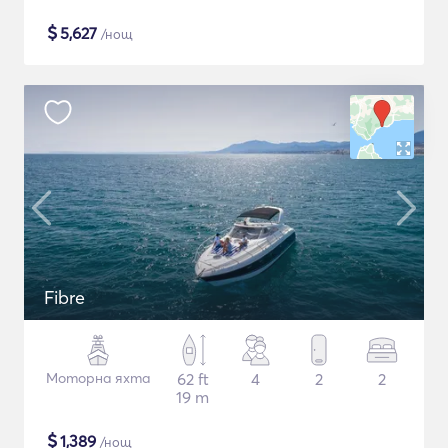
$
5,627
/нощ
Fibre
Моторна яхта
62 ft
4
2
2
19 m
$
1,389
/нощ