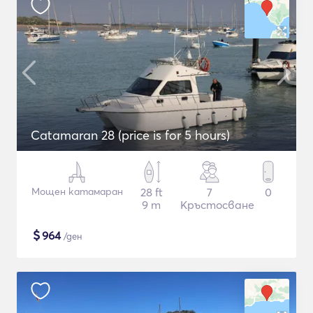
Catamaran 28 (price is for 5 hours)
Мощен катамаран
28 ft
7
0
9 m
Кръстосване
$
964
/ден