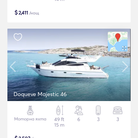
$
2,411
/нощ
Doqueve Majestic 46
Моторна яхта
49 ft
6
3
3
15 m