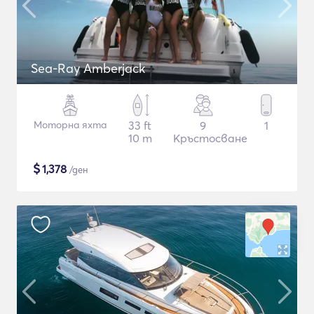
Sea-Ray Amberjack
Моторна яхта
33 ft
9
1
10 m
Кръстосване
$
1,378
/ден