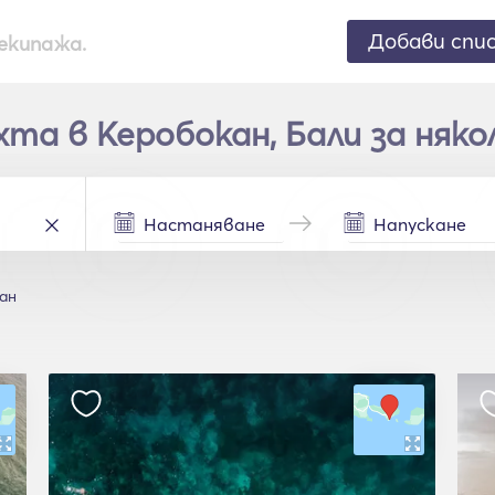
Добави спи
екипажа.
та в Керобокан, Бали за няко
ан