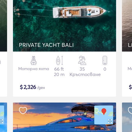
PRIVATE YACHT BALI
L
Моторна яхта
66 ft
35
0
Mo
20 m
Кръстосване
$
2,326
/ден