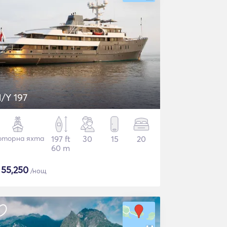
/Y 197
торна яхта
197 ft
30
15
20
60 m
$
55,250
/нощ