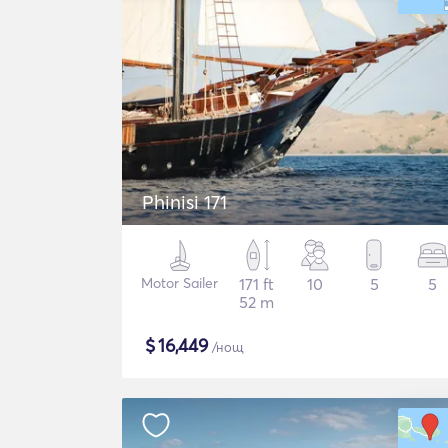
Phinisi 171
Motor Sailer
171 ft
10
5
5
52 m
$
16,449
/нощ