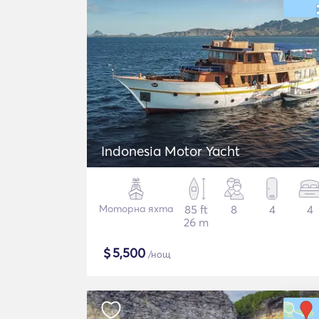
Indonesia Motor Yacht
Моторна яхта
85 ft
8
4
4
26 m
$
5,500
/нощ