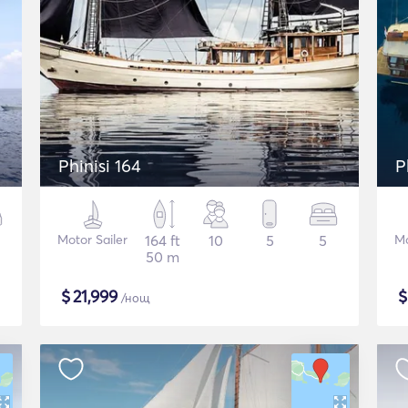
Phinisi 164
P
Motor Sailer
164 ft
10
5
5
Mo
50 m
$
21,999
/нощ