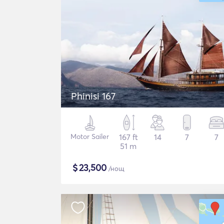
Phinisi 167
Motor Sailer
167 ft
14
7
7
51 m
$
23,500
/нощ