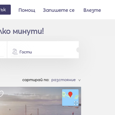
сък
Помощ
Запишете се
Влезте
лко минути!
Гости
cортирай по:
>