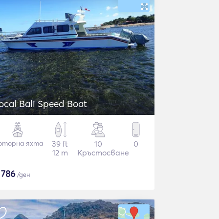
Local Bali Speed Boat
оторна яхта
39 ft
10
0
12 m
Кръстосване
$
786
/ден