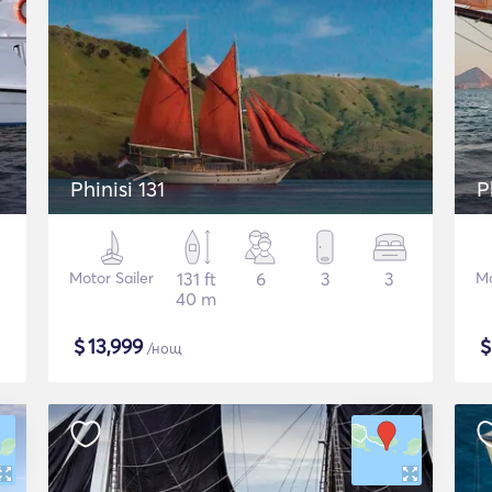
Phinisi 131
P
Motor Sailer
131 ft
6
3
3
Mo
40 m
$
13,999
/нощ