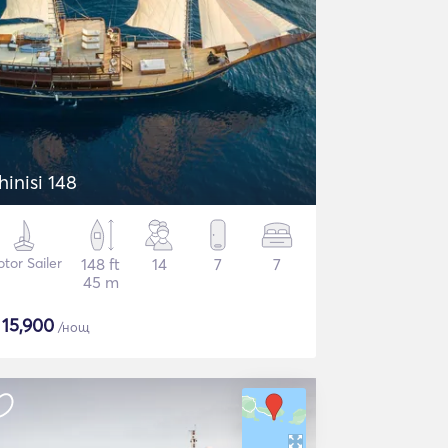
hinisi 148
tor Sailer
148 ft
14
7
7
45 m
$
15,900
/нощ