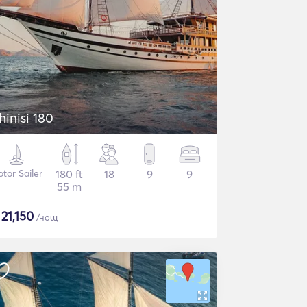
hinisi 180
tor Sailer
180 ft
18
9
9
55 m
$
21,150
/нощ