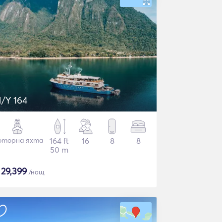
/Y 164
торна яхта
164 ft
16
8
8
50 m
$
29,399
/нощ