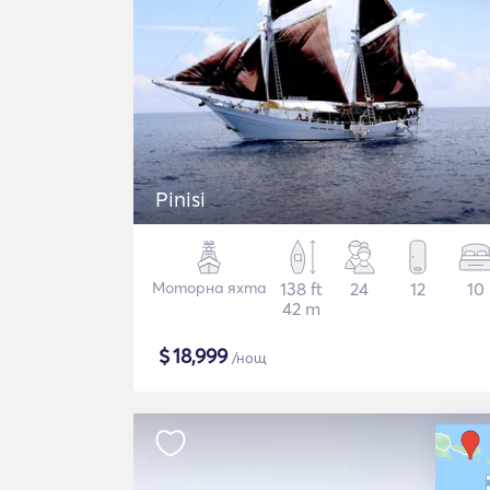
Pinisi
Моторна яхта
138 ft
24
12
10
42 m
$
18,999
/нощ