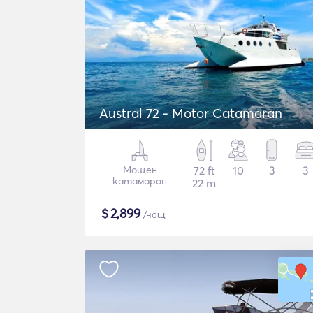
Austral 72 - Motor Catamaran
Мощен
72 ft
10
3
3
катамаран
22 m
$
2,899
/нощ