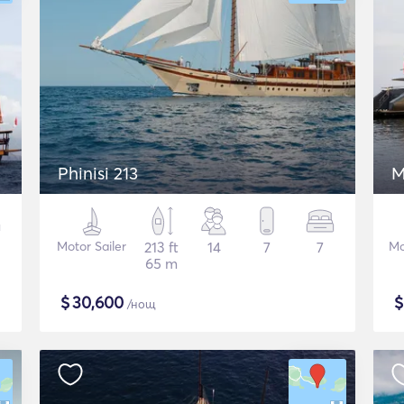
Phinisi 213
M
Motor Sailer
213 ft
14
7
7
Мо
65 m
$
30,600
/нощ