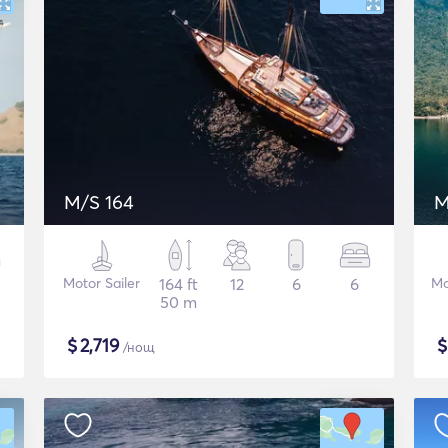
M/S 164
M
Motor Sailer
164 ft
12
6
6
Мо
50 m
$
2,719
/нощ