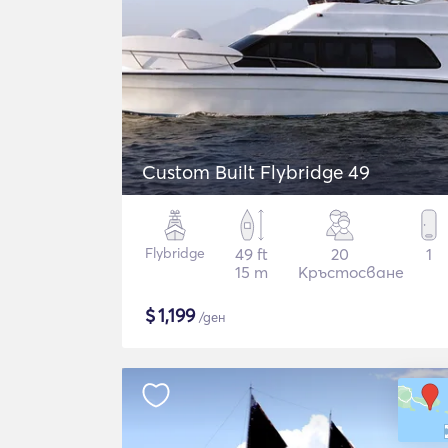
Custom Built Flybridge 49
Flybridge
49 ft
20
1
15 m
Кръстосване
$
1,199
/ден