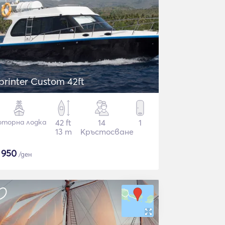
printer Custom 42ft
торна лодка
42 ft
14
1
13 m
Кръстосване
$
950
/ден