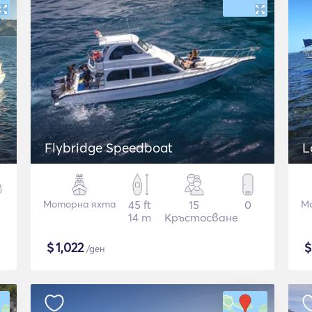
Flybridge Speedboat
Моторна яхта
45 ft
15
0
М
14 m
Кръстосване
$
1,022
/ден