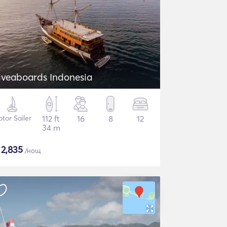
iveaboards Indonesia
tor Sailer
112 ft
16
8
12
34 m
$
2,835
/нощ