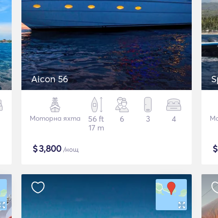
Aicon 56
S
Моторна яхта
56 ft
6
3
4
Мо
17 m
$
3,800
/нощ