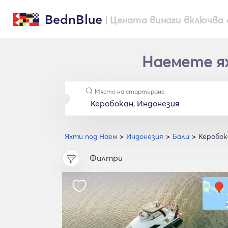
BednBlue
| Цената винаги включва 
Наемете ях
Място на стартиране
Яхти под Наем
Индонезия
Бали
Керобок
Филтри