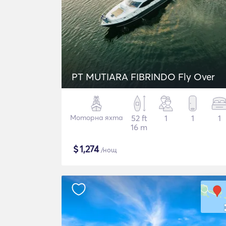
PT MUTIARA FIBRINDO Fly Over
Моторна яхта
52 ft
1
1
1
16 m
$
1,274
/нощ