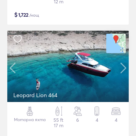
12 m
$
1,722
/нощ
Leopard Lion 464
Моторна яхта
55 ft
6
4
4
17 m