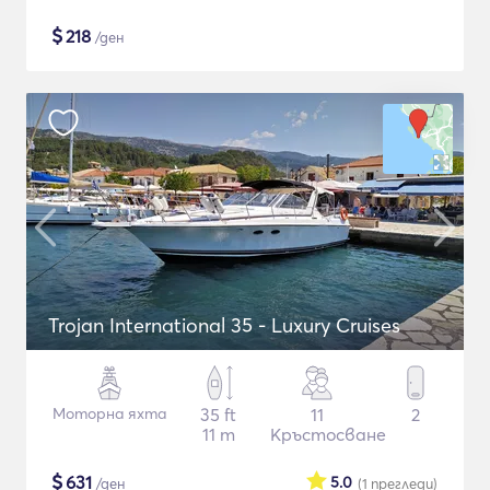
$
218
/ден
Trojan International 35 - Luxury Cruises
Моторна яхта
35 ft
11
2
11 m
Кръстосване
$
631
5.0
/ден
(1
прегледи
)