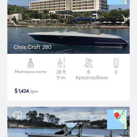
Chris Craft 280
Моторна яхта
28 ft
8
0
9 m
Кръстосване
$
1,424
/ден