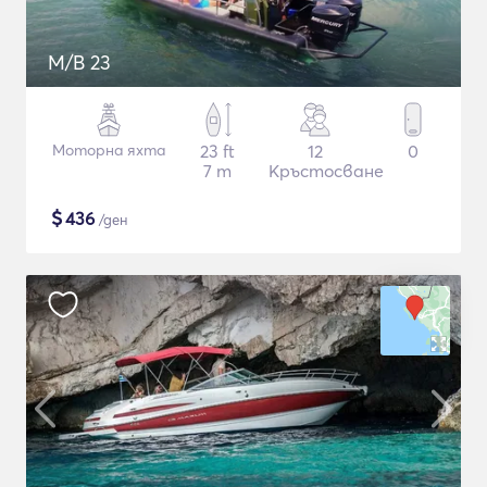
M/B 23
Моторна яхта
23 ft
12
0
7 m
Кръстосване
$
436
/ден