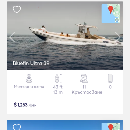
Bluefin Ultra 39
Моторна яхта
43 ft
11
0
13 m
Кръстосване
$
1,263
/ден