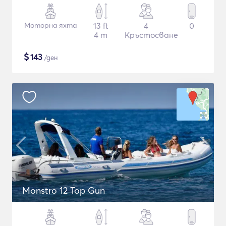
Моторна яхта
13 ft
4
0
4 m
Кръстосване
$
143
/ден
Monstro 12 Top Gun