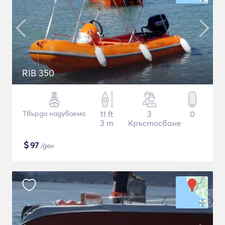
RIB 350
Твърда надуваема
11 ft
3
0
3 m
Кръстосване
$
97
/ден