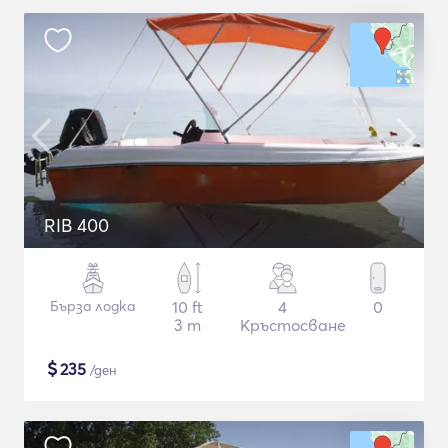
RIB 400
Бърза лодка
10 ft
4
0
3 m
Кръстосване
$
235
/ден