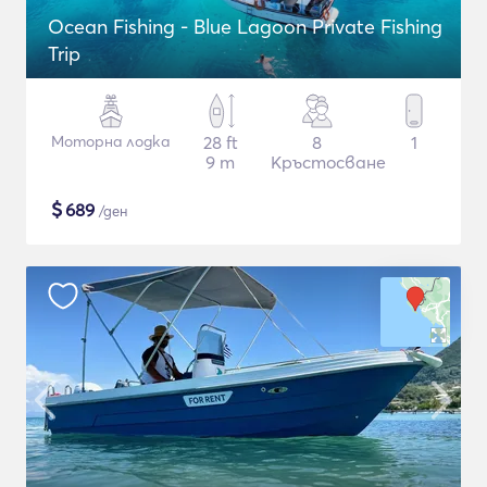
Ocean Fishing - Blue Lagoon Private Fishing
Trip
Моторна лодка
28 ft
8
1
9 m
Кръстосване
$
689
/ден