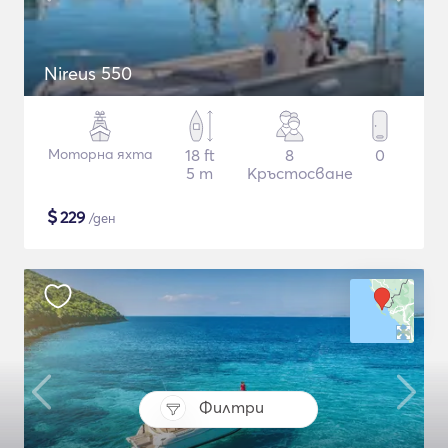
Nireus 550
Моторна яхта
18 ft
8
0
5 m
Кръстосване
$
229
/ден
Филтри