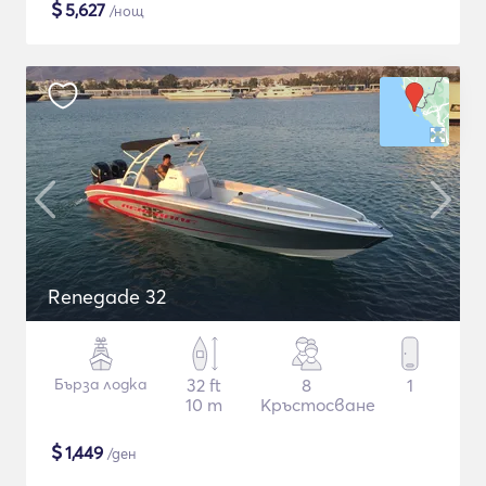
$
5,627
/нощ
Renegade 32
Бърза лодка
32 ft
8
1
10 m
Кръстосване
$
1,449
/ден