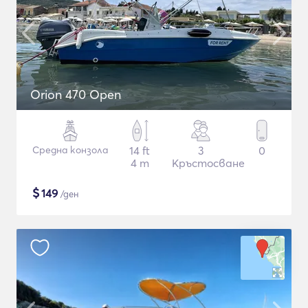
Orion 470 Open
Средна конзола
14 ft
3
0
4 m
Кръстосване
$
149
/ден