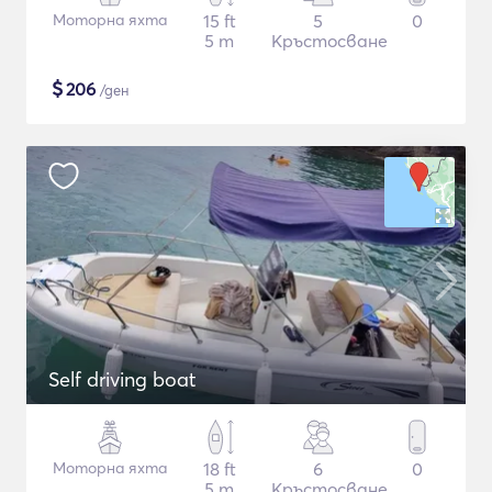
Моторна яхта
15 ft
5
0
5 m
Кръстосване
$
206
/ден
Self driving boat
Моторна яхта
18 ft
6
0
5 m
Кръстосване