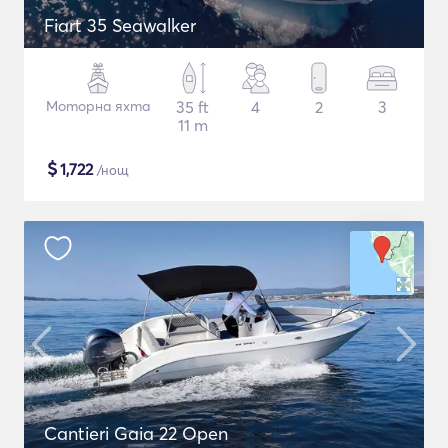
Fiart 35 Seawalker
Моторна яхта
35 ft
4
2
3
11 m
$
1,722
/нощ
Cantieri Gaia 22 Open