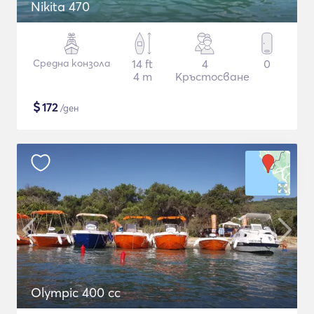
Nikita 470
Средна конзола
14 ft
4
0
4 m
Кръстосване
$
172
/ден
Olympic 400 cc