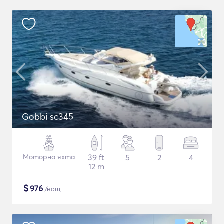
Gobbi sc345
Моторна яхта
39 ft
5
2
4
12 m
$
976
/нощ