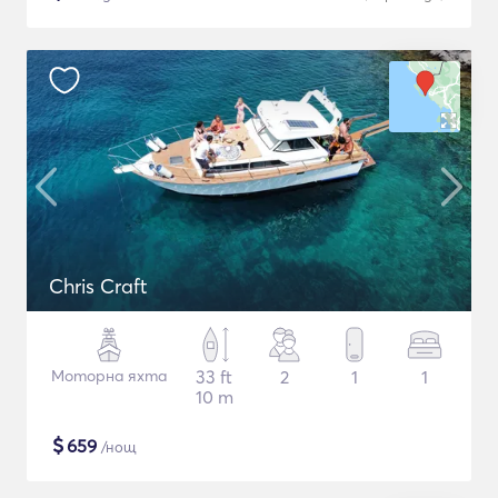
Chris Craft
Моторна яхта
33 ft
2
1
1
10 m
$
659
/нощ