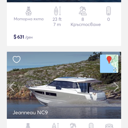
Моторна яхта
23 ft
8
0
7 m
Кръстосване
$
631
/ден
Jeanneau NC9