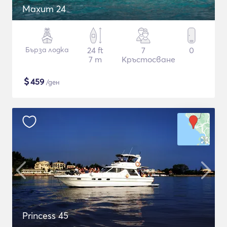
Maxum 24
Бърза лодка
24 ft
7
0
7 m
Кръстосване
$
459
/ден
Princess 45