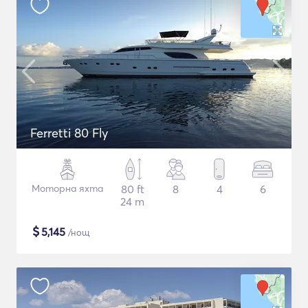
Ferretti 80 Fly
Моторна яхта
80 ft
8
4
6
24 m
$
5,145
/нощ