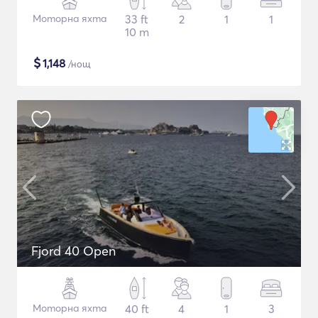
Моторна яхта
33 ft
2
1
1
10 m
$
1,148
/нощ
Fjord 40 Open
Моторна яхта
40 ft
4
1
3