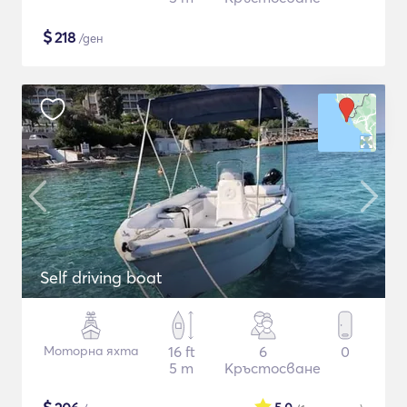
$
218
/ден
Self driving boat
Моторна яхта
16 ft
6
0
5 m
Кръстосване