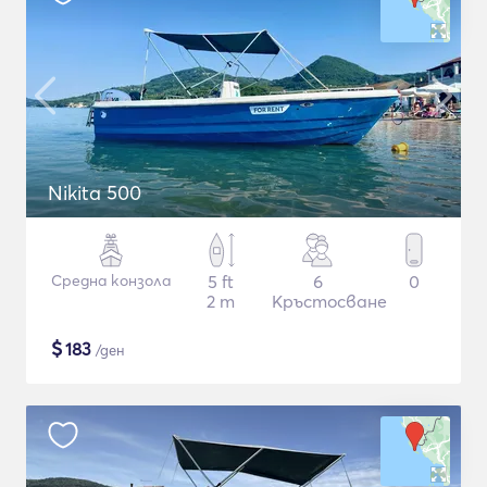
Nikita 500
Средна конзола
5 ft
6
0
2 m
Кръстосване
$
183
/ден