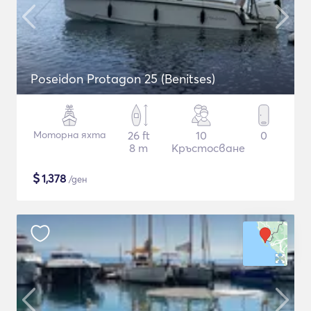
Poseidon Protagon 25 (Benitses)
Моторна яхта
26 ft
10
0
8 m
Кръстосване
$
1,378
/ден