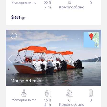
Моторна яхта
22 ft
10
0
7 m
Кръстосване
$
631
/ден
Marino Artemide
Моторна яхта
16 ft
6
0
5 m
Кръстосване