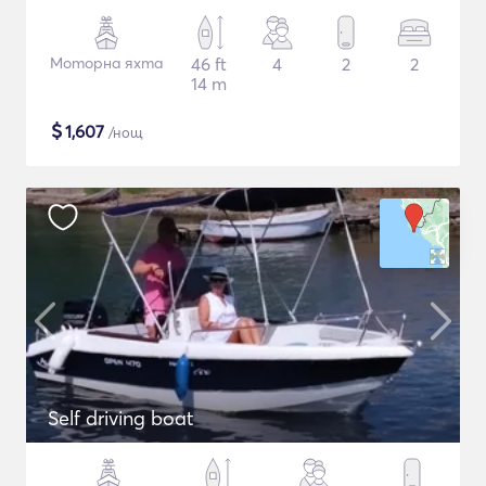
Моторна яхта
46 ft
4
2
2
14 m
$
1,607
/нощ
Self driving boat