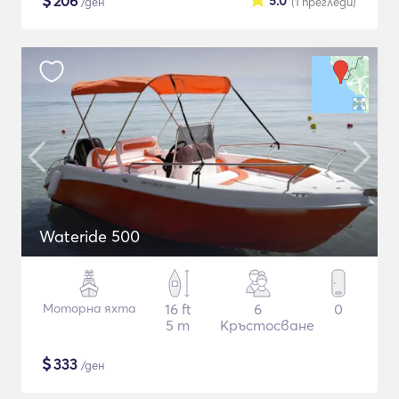
$
206
5.0
/ден
(1
прегледи
)
Wateride 500
Моторна яхта
16 ft
6
0
5 m
Кръстосване
$
333
/ден