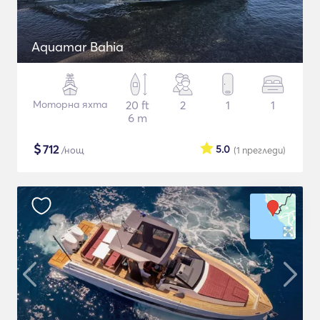
Aquamar Bahia
Моторна яхта
20 ft
2
1
1
6 m
$
712
5.0
/нощ
(1
прегледи
)