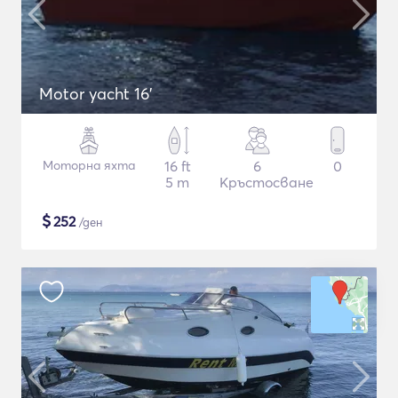
Motor yacht 16'
Моторна яхта
16 ft
6
0
5 m
Кръстосване
$
252
/ден