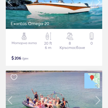
Exantas Omega 20
Моторна яхта
20 ft
8
0
6 m
Кръстосване
$
206
/ден