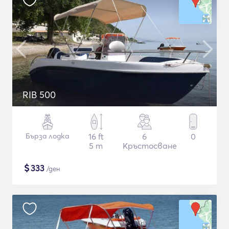
RIB 500
Бърза лодка
16 ft
6
0
5 m
Кръстосване
$
333
/ден