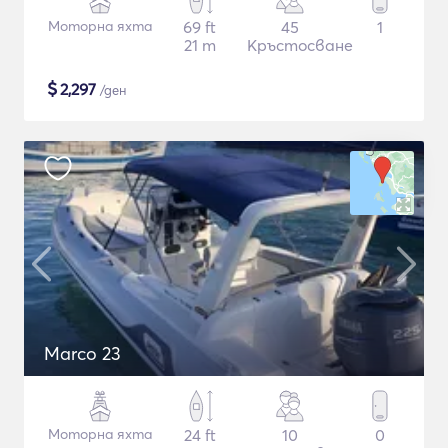
Моторна яхта
69 ft
45
1
21 m
Кръстосване
$
2,297
/ден
Marco 23
Моторна яхта
24 ft
10
0