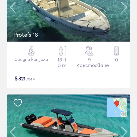
Protefs 18
Средна конзола
18 ft
9
0
5 m
Кръстосване
$
321
/ден