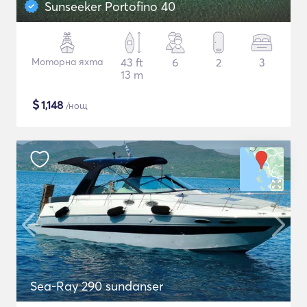
Sunseeker Portofino 40
Моторна яхта
43 ft
6
2
3
13 m
$
1,148
/нощ
Sea-Ray 290 sundanser