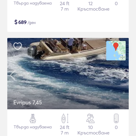
Твърда надуваема
24 ft
12
0
7 m
Кръстосване
$
689
/ден
Evripus 7,45
Твърда надуваема
24 ft
10
0
7 m
Кръстосване