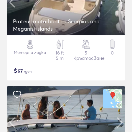
Proteus motorboat to Scorpios and
Meganisi islands
Моторна лодка
16 ft
5
0
5 m
Кръстосване
$
97
/ден