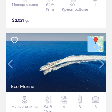
Моторна яхта
62 ft
90
1
19 m
Кръстосване
$
2,021
/ден
Eco Marine
Моторна яхта
54 ft
6
3
5
16 m