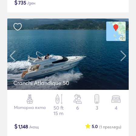
$
735
/ден
Cranchi Atlandique 50
Моторна яхта
50 ft
6
3
4
15 m
$
1,148
5.0
/нощ
(1
прегледи
)