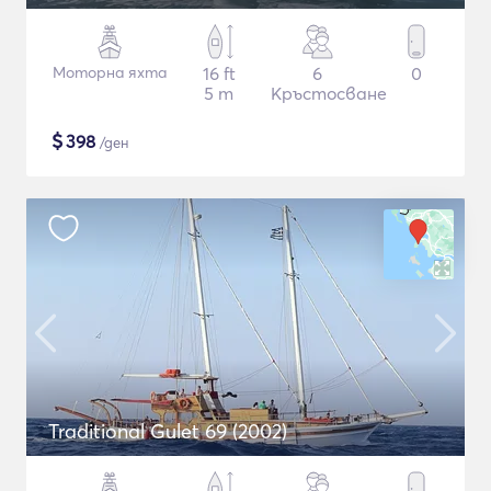
Моторна яхта
16 ft
6
0
5 m
Кръстосване
$
398
/ден
Traditional Gulet 69 (2002)