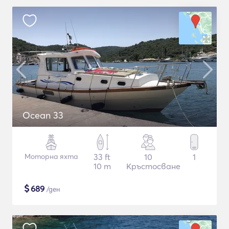
Ocean 33
Моторна яхта
33 ft
10
1
10 m
Кръстосване
$
689
/ден