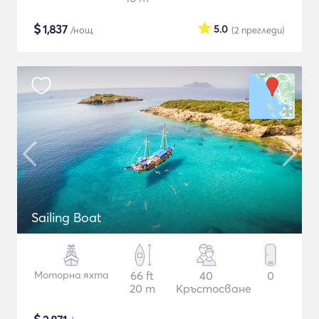
$
1,837
5.0
/нощ
(2
прегледи
)
Sailing Boat
Моторна яхта
66 ft
40
0
20 m
Кръстосване