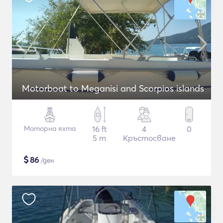
Motorboat to Meganisi and Scorpios islands
Моторна яхта
16 ft
4
0
5 m
Кръстосване
$
86
/ден