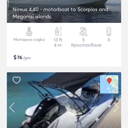
Nireus 4,40 - motorboat to Scorpios and
Meganisi islands
Моторна лодка
13 ft
5
0
4 m
Кръстосване
$
76
/ден