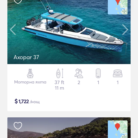
Axopar 37
Моторна яхта
37 ft
2
1
1
11 m
$
1,722
/нощ