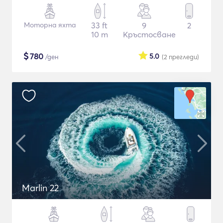
Моторна яхта
33 ft
9
2
10 m
Кръстосване
$
780
5.0
/ден
(2
прегледи
)
Marlin 22