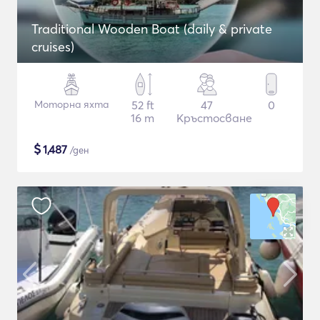
Traditional Wooden Boat (daily & private
cruises)
Моторна яхта
52 ft
47
0
16 m
Кръстосване
$
1,487
/ден