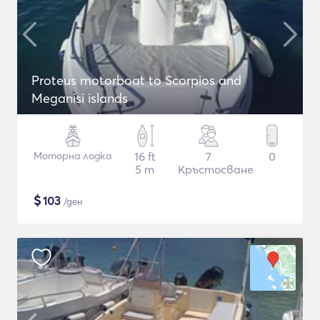
Proteus motorboat to Scorpios and
Meganisi islands
Моторна лодка
16 ft
7
0
5 m
Кръстосване
$
103
/ден