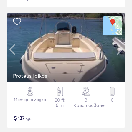
Proteus Iolkos
Моторна лодка
20 ft
8
0
6 m
Кръстосване
$
137
/ден