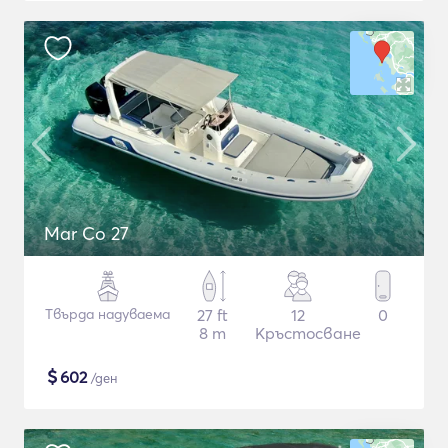
Mar Co 27
Твърда надуваема
27 ft
12
0
8 m
Кръстосване
$
602
/ден