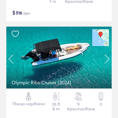
7 m
Кръстосване
$
516
/ден
Olympic Ribs Cruiser [2024]
Твърда надуваема
26 ft
9
0
8 m
Кръстосване