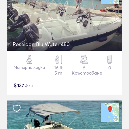
Poseidon Blu Water 480
Моторна лодка
16 ft
6
0
5 m
Кръстосване
$
137
/ден