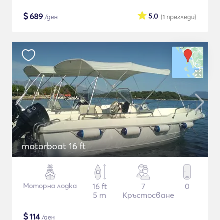
$
689
5.0
/ден
(1
прегледи
)
motorboat 16 ft
Моторна лодка
16 ft
7
0
5 m
Кръстосване
$
114
/ден