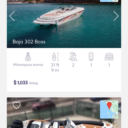
Baja 302 Boss
Моторна яхта
31 ft
2
1
1
9 m
$
1,033
/нощ