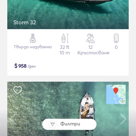
Storm 32
Твърда надуваема
32 ft
12
0
10 m
Кръстосване
$
958
/ден
Филтри