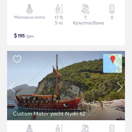
Моторна яхта
17 ft
7
0
5 m
Кръстосване
$
195
/ден
Custom Motor yacht Nydri 62