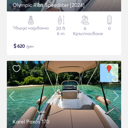
Olympic Ribs Speedster [2024]
Твърда надуваема
20 ft
6
0
6 m
Кръстосване
$
620
/ден
Karel Paxos 170