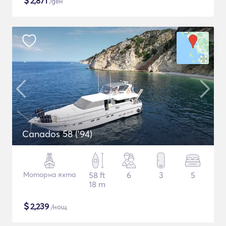
$
2,871
/ден
Canados 58 ('94)
Моторна яхта
58 ft
6
3
5
18 m
$
2,239
/нощ