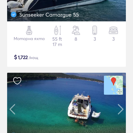
Sunseeker Camargue 55
Моторна яхта
55 ft
8
3
3
17 m
$
1,722
/нощ