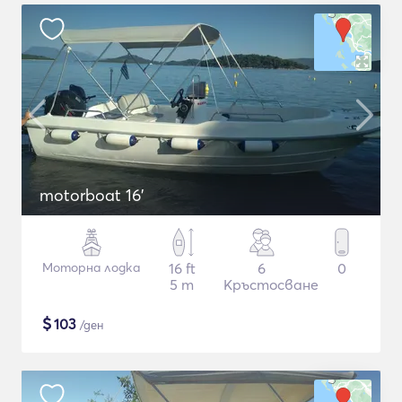
motorboat 16'
Моторна лодка
16 ft
6
0
5 m
Кръстосване
$
103
/ден