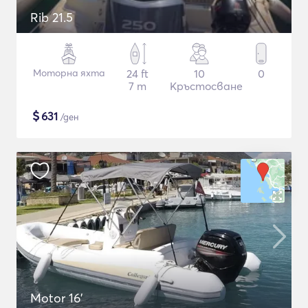
Rib 21.5
Моторна яхта
24 ft
10
0
7 m
Кръстосване
$
631
/ден
Motor 16'