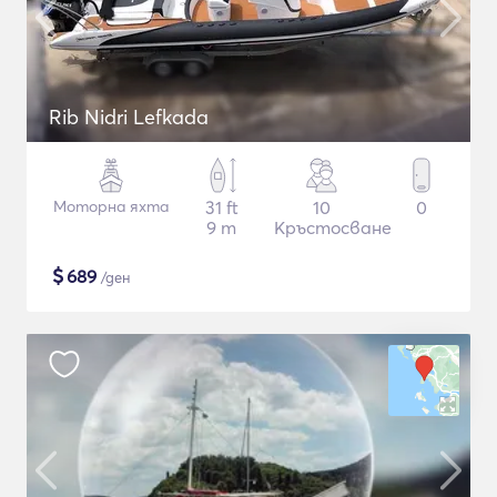
Rib Nidri Lefkada
Моторна яхта
31 ft
10
0
9 m
Кръстосване
$
689
/ден