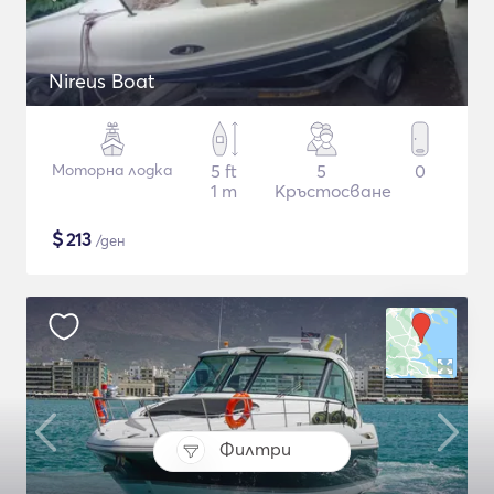
Nireus Boat
Моторна лодка
5 ft
5
0
1 m
Кръстосване
$
213
/ден
Филтри