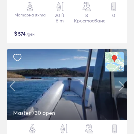
Моторна яхта
20 ft
8
0
6 m
Кръстосване
$
574
/ден
Master 730 open