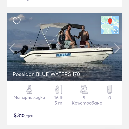
Poseidon BLUE WATERS 170
Моторна лодка
16 ft
5
0
5 m
Кръстосване
$
310
/ден