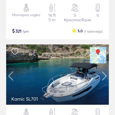
Моторна лодка
16 ft
5
0
5 m
Кръстосване
$
321
5.0
/ден
(1
прегледи
)
Karnic SL701