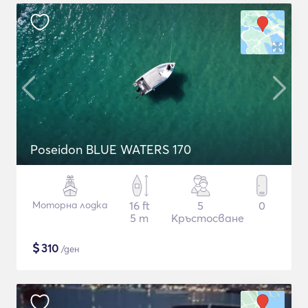
Poseidon BLUE WATERS 170
Моторна лодка
16 ft
5
0
5 m
Кръстосване
$
310
/ден