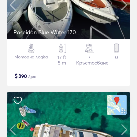
Poseidon Blue Water 170
Моторна лодка
17 ft
7
0
5 m
Кръстосване
$
390
/ден