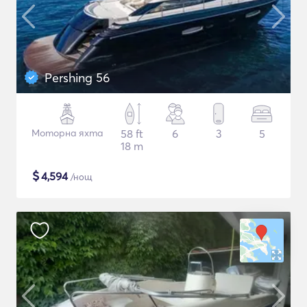
Pershing 56
Моторна яхта
58 ft
6
3
5
18 m
$
4,594
/нощ