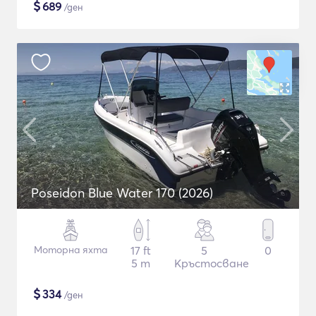
$
689
/ден
Poseidon Blue Water 170 (2026)
Моторна яхта
17 ft
5
0
5 m
Кръстосване
$
334
/ден