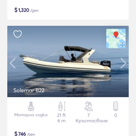
$
1,320
/ден
Solemar B22
Моторна лодка
21 ft
7
0
6 m
Кръстосване
$
746
/ден