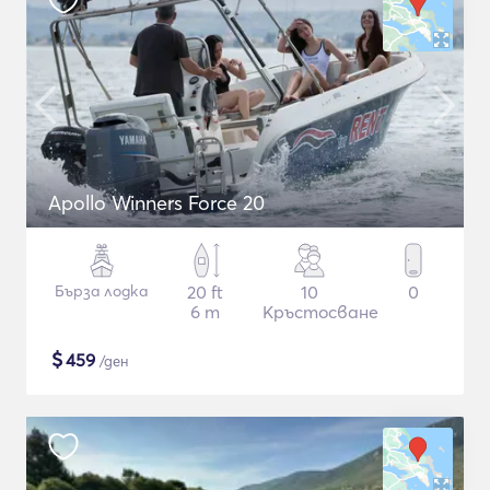
Apollo Winners Force 20
Бърза лодка
20 ft
10
0
6 m
Кръстосване
$
459
/ден