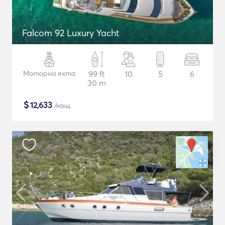
Falcom 92 Luxury Yacht
Моторна яхта
99 ft
10
5
6
30 m
$
12,633
/нощ