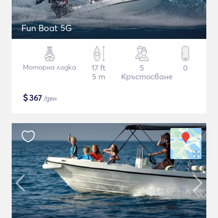
Fun Boat 5G
Моторна лодка
17 ft
5
0
5 m
Кръстосване
$
367
/ден