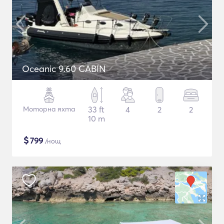
Oceanic 9.60 CABIN
Моторна яхта
33 ft
4
2
2
10 m
$
799
/нощ