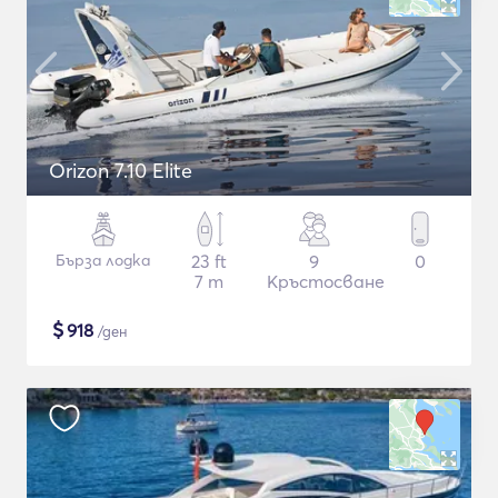
Orizon 7.10 Elite
Бърза лодка
23 ft
9
0
7 m
Кръстосване
$
918
/ден