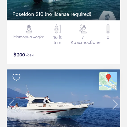
Poseidon 510 (no license required)
Моторна лодка
16 ft
7
0
5 m
Кръстосване
$
200
/ден