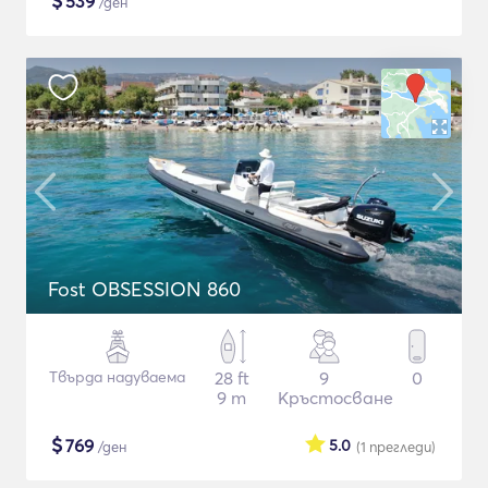
$
539
/ден
Fost OBSESSION 860
Твърда надуваема
28 ft
9
0
9 m
Кръстосване
$
769
5.0
/ден
(1
прегледи
)