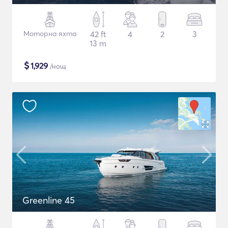
Моторна яхта
42 ft
4
2
3
13 m
$
1,929
/нощ
Greenline 45