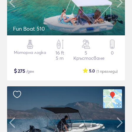
Fun Boat 510
Моторна лодка
16 ft
5
0
5 m
Кръстосване
$
275
5.0
/ден
(1
прегледи
)