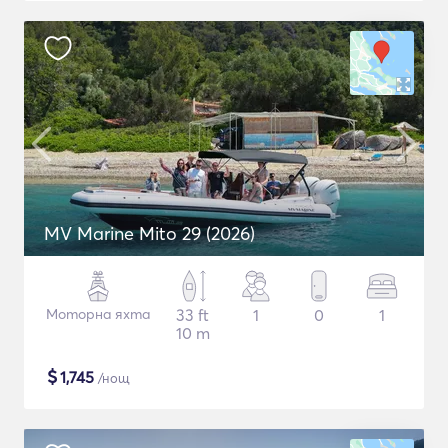
MV Marine Mito 29 (2026)
Моторна яхта
33 ft
1
0
1
10 m
$
1,745
/нощ