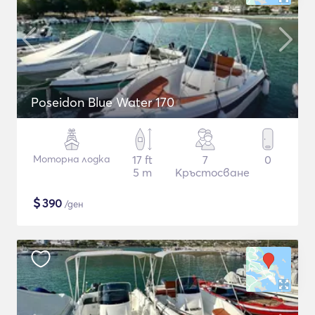
Poseidon Blue Water 170
Моторна лодка
17 ft
7
0
5 m
Кръстосване
$
390
/ден