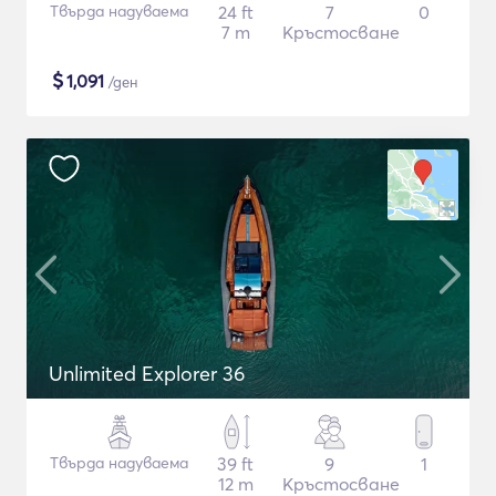
Твърда надуваема
24 ft
7
0
7 m
Кръстосване
$
1,091
/ден
Unlimited Explorer 36
Твърда надуваема
39 ft
9
1
12 m
Кръстосване