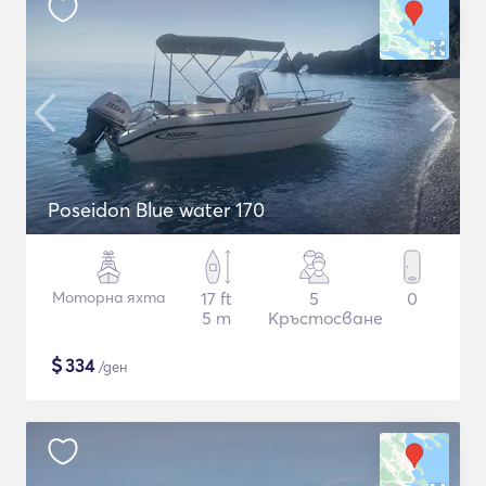
Poseidon Blue water 170
Моторна яхта
17 ft
5
0
5 m
Кръстосване
$
334
/ден