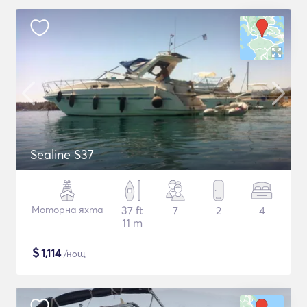
Sealine S37
Моторна яхта
37 ft
7
2
4
11 m
$
1,114
/нощ