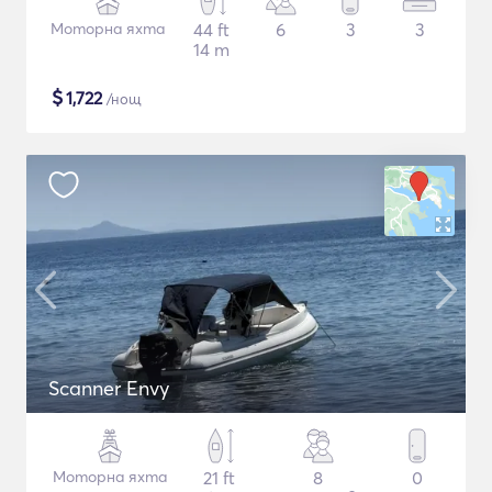
Моторна яхта
44 ft
6
3
3
14 m
$
1,722
/нощ
Scanner Envy
Моторна яхта
21 ft
8
0