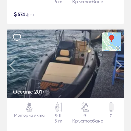
6 m
Кръстосване
$
574
/ден
Oceanic 2017
Моторна яхта
9 ft
9
0
3 m
Кръстосване