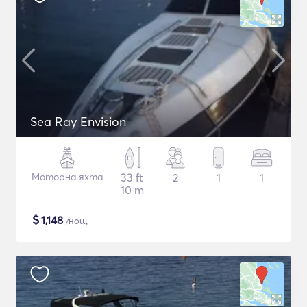
Sea Ray Envision
Моторна яхта
33 ft
2
1
1
10 m
$
1,148
/нощ