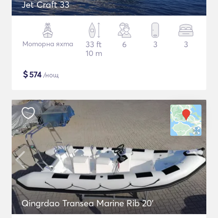
Jet Craft 33
Моторна яхта
33 ft
6
3
3
10 m
$
574
/нощ
Qingrdao Transea Marine Rib 20'