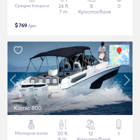
Средна конзола
24 ft
8
0
7 m
Кръстосване
$
769
/ден
Karnic 800
Моторна яхта
30 ft
12
1
9 m
Кръстосване