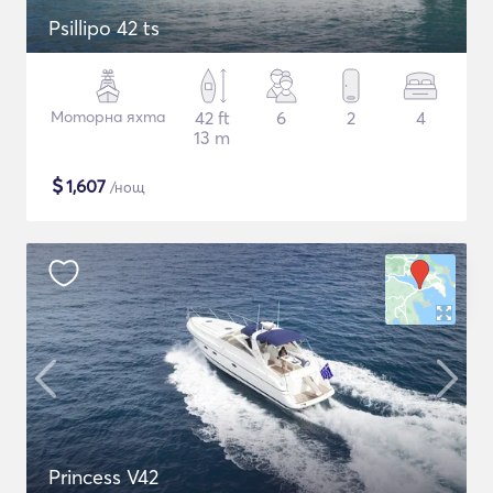
Psillipo 42 ts
Моторна яхта
42 ft
6
2
4
13 m
$
1,607
/нощ
Princess V42