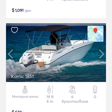
$
1,091
/ден
Karnic 1851
Моторна яхта
19 ft
6
0
6 m
Кръстосване