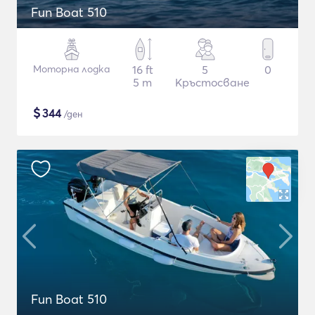
Fun Boat 510
Моторна лодка
16 ft
5
0
5 m
Кръстосване
$
344
/ден
Fun Boat 510