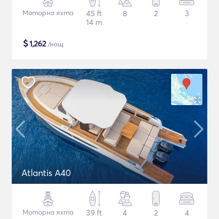
Моторна яхта
45 ft
8
2
3
14 m
$
1,262
/нощ
Atlantis A40
Моторна яхта
39 ft
4
2
4