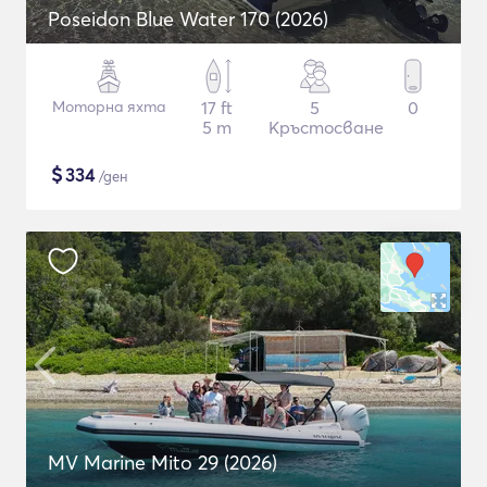
Poseidon Blue Water 170 (2026)
Моторна яхта
17 ft
5
0
5 m
Кръстосване
$
334
/ден
MV Marine Mito 29 (2026)