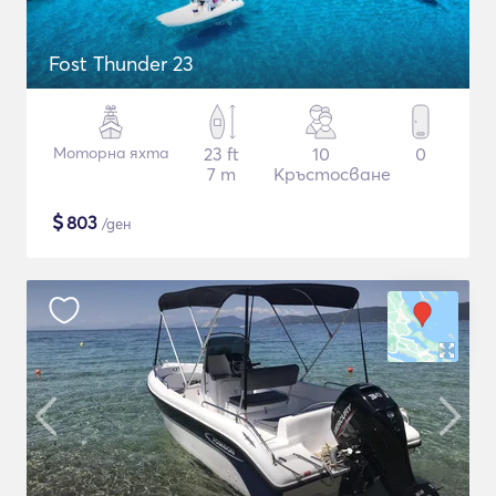
Fost Thunder 23
Моторна яхта
23 ft
10
0
7 m
Кръстосване
$
803
/ден