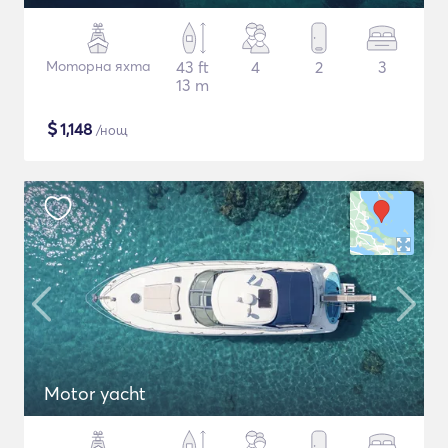
Моторна яхта
43 ft
4
2
3
13 m
$
1,148
/нощ
Motor yacht