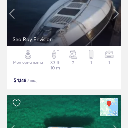
Sea Ray Envision
Моторна яхта
33 ft
2
1
1
10 m
$
1,148
/нощ