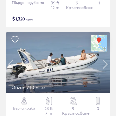
Твърда надуваема
39 ft
9
1
12 m
Кръстосване
$
1,320
/ден
Orizon 7.10 Elite
Бърза лодка
23 ft
9
0
7 m
Кръстосване