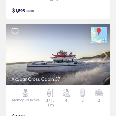
$
1,895
/нощ
Axopar Cross Cabin 37
Моторна яхта
37 ft
4
2
2
11 m