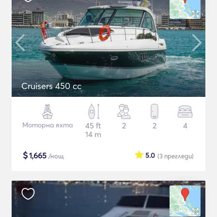
Cruisers 450 cc
Моторна яхта
45 ft
2
2
4
14 m
$
1,665
5.0
/нощ
(3
прегледи
)