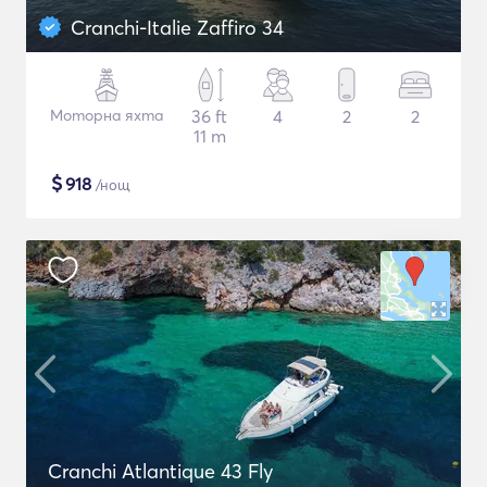
Cranchi-Italie Zaffiro 34
Моторна яхта
36 ft
4
2
2
11 m
$
918
/нощ
Cranchi Atlantique 43 Fly