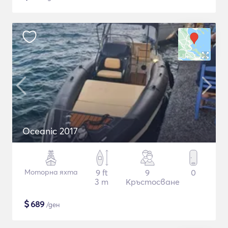
Oceanic 2017
Моторна яхта
9 ft
9
0
3 m
Кръстосване
$
689
/ден