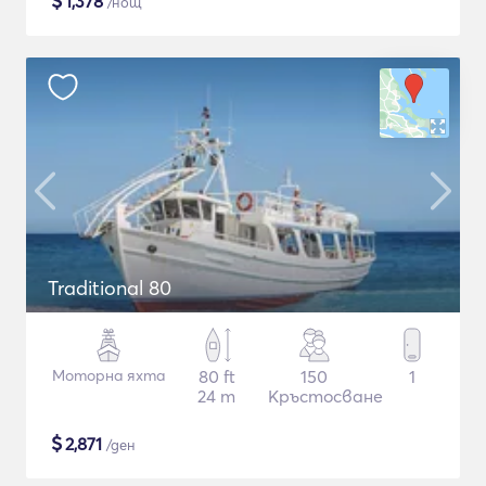
$
1,378
/нощ
Traditional 80
Моторна яхта
80 ft
150
1
24 m
Кръстосване
$
2,871
/ден