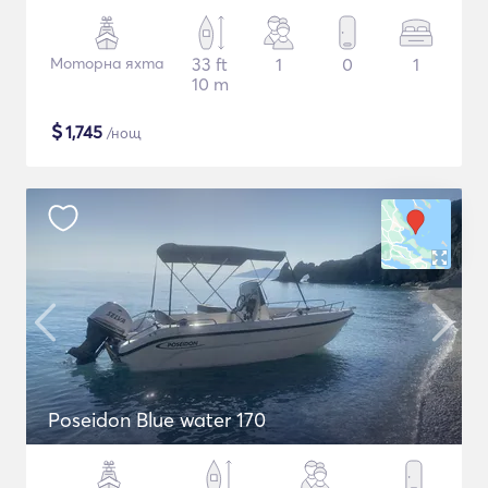
Моторна яхта
33 ft
1
0
1
10 m
$
1,745
/нощ
Poseidon Blue water 170