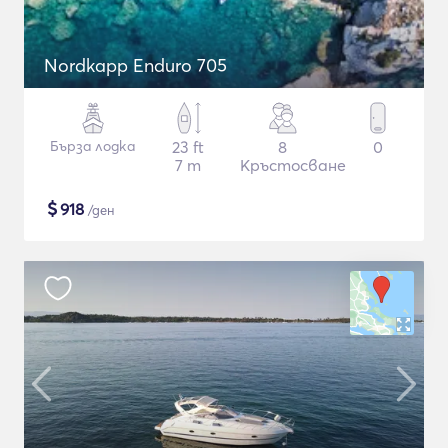
Nordkapp Enduro 705
Бърза лодка
23 ft
8
0
7 m
Кръстосване
$
918
/ден