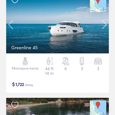
Greenline 45
Моторна яхта
44 ft
6
3
3
14 m
$
1,722
/нощ