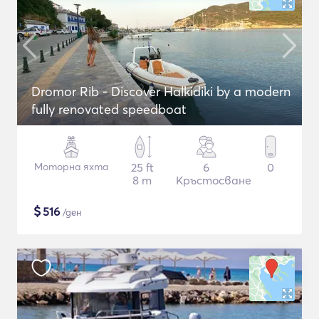
Dromor Rib - Discover Halkidiki by a modern
fully renovated speedboat
Моторна яхта
25 ft
6
0
8 m
Кръстосване
$
516
/ден