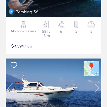
Pershing 56
Моторна яхта
58 ft
6
3
5
18 m
$
4,594
/нощ