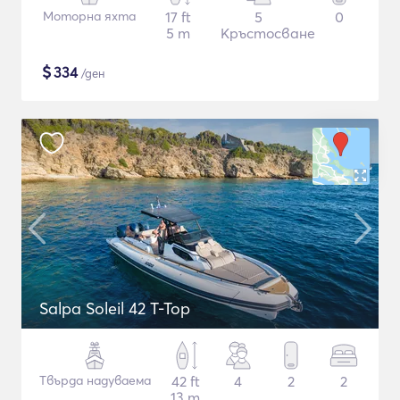
Моторна яхта
17 ft
5
0
5 m
Кръстосване
$
334
/ден
Salpa Soleil 42 T-Top
Твърда надуваема
42 ft
4
2
2
13 m