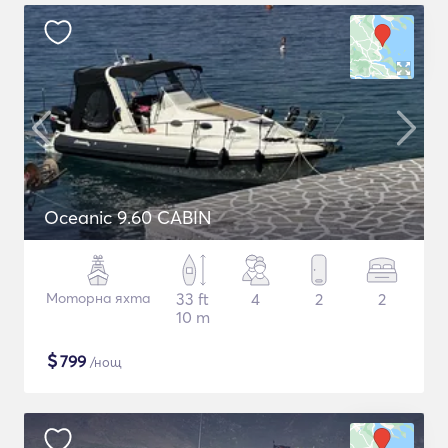
Oceanic 9.60 CABIN
Моторна яхта
33 ft
4
2
2
10 m
$
799
/нощ