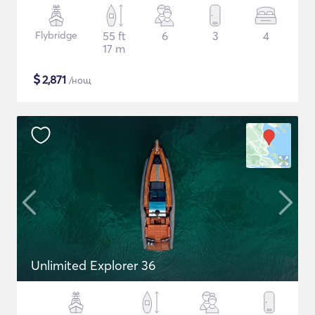
Flybridge
55 ft
6
3
4
17 m
$
2,871
/нощ
Unlimited Explorer 36