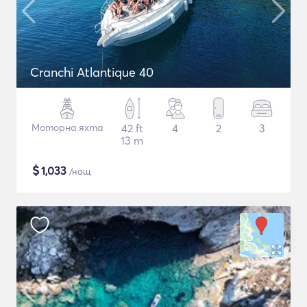
Cranchi Atlantique 40
Моторна яхта
42 ft
4
2
3
13 m
$
1,033
/нощ