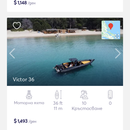
$
1,148
/ден
Victor 36
Моторна яхта
36 ft
10
0
11 m
Кръстосване
$
1,493
/ден