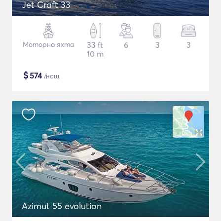
Jet Craft 33
Моторна яхта
33 ft
6
3
3
10 m
$
574
/нощ
Azimut 55 evolution