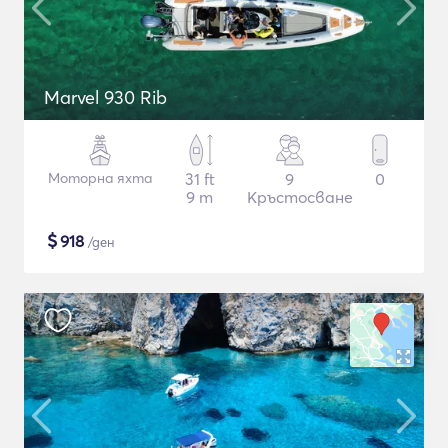
Marvel 930 Rib
Моторна яхта
31 ft
9
0
9 m
Кръстосване
$
918
/ден