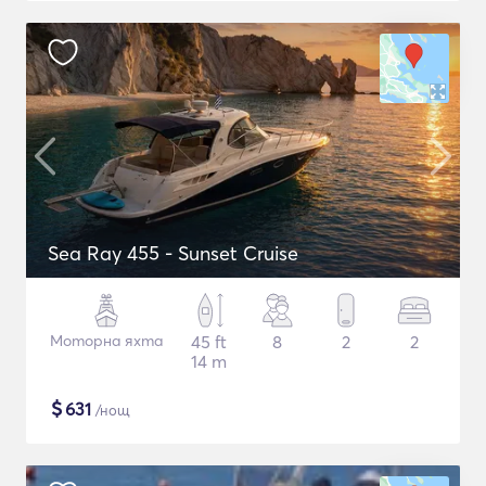
Sea Ray 455 - Sunset Cruise
Моторна яхта
45 ft
8
2
2
14 m
$
631
/нощ