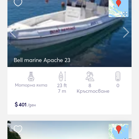
Bell marine Apache 23
Моторна яхта
23 ft
8
0
7 m
Кръстосване
$
401
/ден