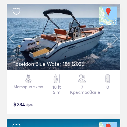
Poseidon Blue Water 185 (2026)
Моторна яхта
18 ft
7
0
5 m
Кръстосване
$
334
/ден