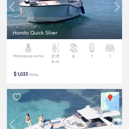
Honda Quick Silver
Моторна яхта
21 ft
6
1
1
6 m
$
1,033
/нощ