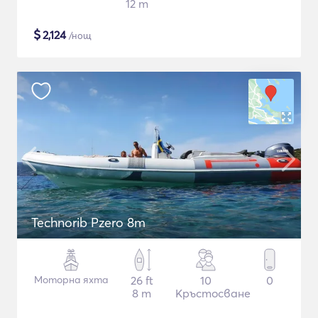
12 m
$
2,124
/нощ
Technorib Pzero 8m
Моторна яхта
26 ft
10
0
8 m
Кръстосване