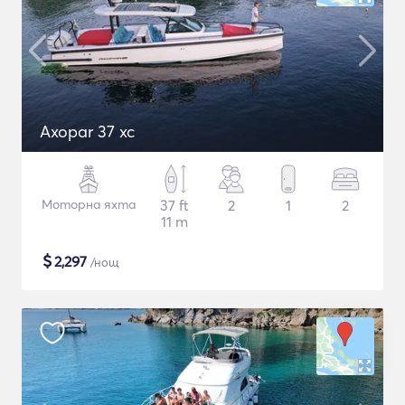
Axopar 37 xc
Моторна яхта
37 ft
2
1
2
11 m
$
2,297
/нощ