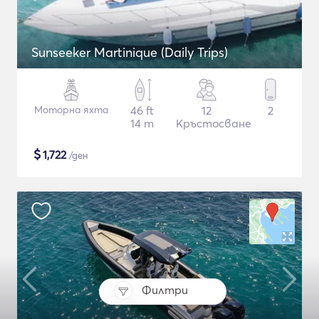
Sunseeker Martinique (Daily Trips)
Моторна яхта
46 ft
12
2
14 m
Кръстосване
$
1,722
/ден
Филтри