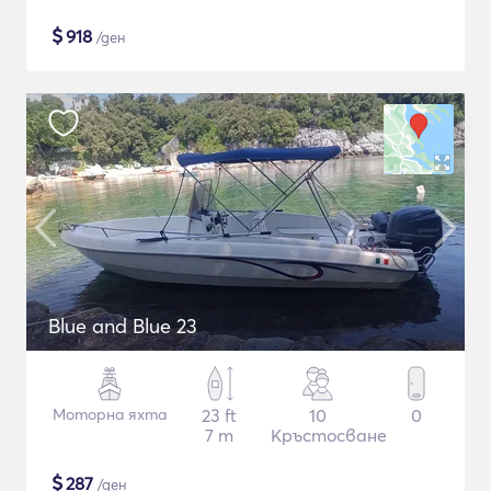
$
918
/ден
Blue and Blue 23
Моторна яхта
23 ft
10
0
7 m
Кръстосване
$
287
/ден