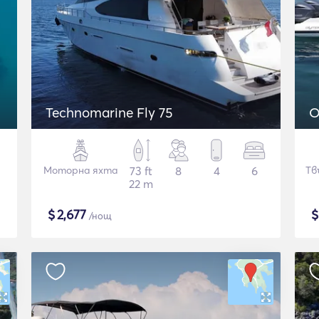
Technomarine Fly 75
O
Моторна яхта
73 ft
8
4
6
Тв
22 m
$
2,677
/нощ