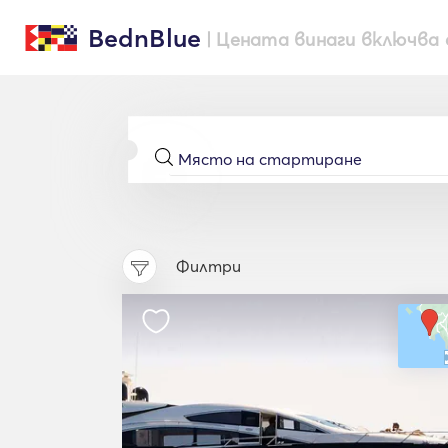
BednBlue
| Цената винаги включва 
Филтри