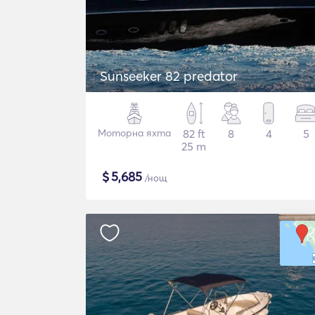
Sunseeker 82 predator
Моторна яхта
82 ft
8
4
5
25 m
$
5,685
/нощ