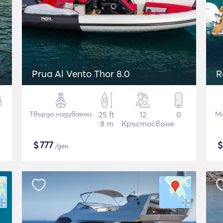
Prua Al Vento Thor 8.0
R
Твърда надуваема
25 ft
12
0
М
8 m
Кръстосване
$
777
/ден