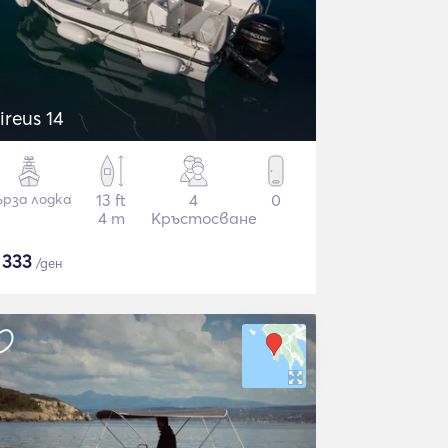
ireus 14
ърза лодка
13 ft
4
0
4 m
Кръстосване
$
333
/ден