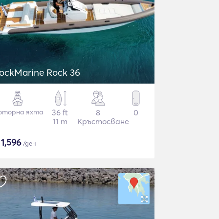
ockMarine Rock 36
оторна яхта
36 ft
8
0
11 m
Кръстосване
$
1,596
/ден