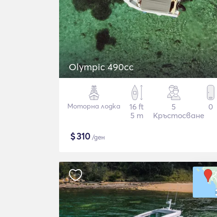
Olympic 490cc
Моторна лодка
16 ft
5
0
5 m
Кръстосване
$
310
/ден