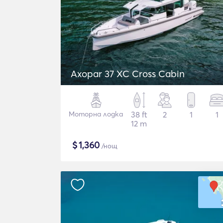
Axopar 37 XC Cross Cabin
Моторна лодка
38 ft
2
1
1
12 m
$
1,360
/нощ