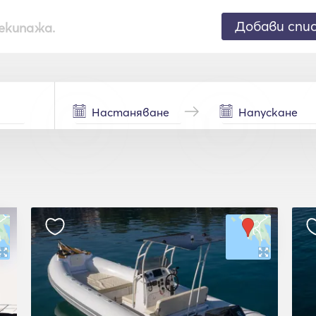
Добави спи
екипажа.