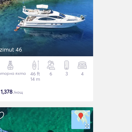
zimut 46
торна яхта
46 ft
6
3
4
14 m
$
1,378
/нощ