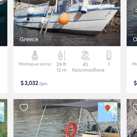
Greece
O
Моторна яхта
39 ft
45
1
М
12 m
Кръстосване
$
3,032
/ден