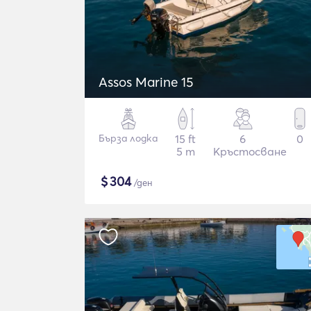
Assos Marine 15
Бърза лодка
15 ft
6
0
5 m
Кръстосване
$
304
/ден