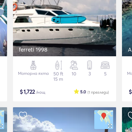
ferreti 1998
A
Моторна яхта
50 ft
10
3
5
Мо
15 m
$
1,722
5.0
/нощ
(1
прегледи
)