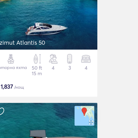
zimut Atlantis 50
торна яхта
50 ft
4
3
4
15 m
$
1,837
/нощ