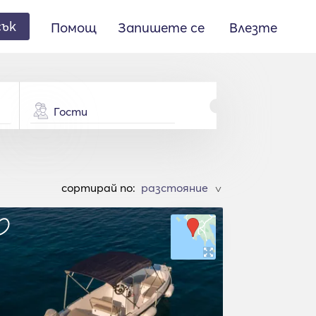
сък
Помощ
Запишете се
Влезте
Гости
cортирай по:
>