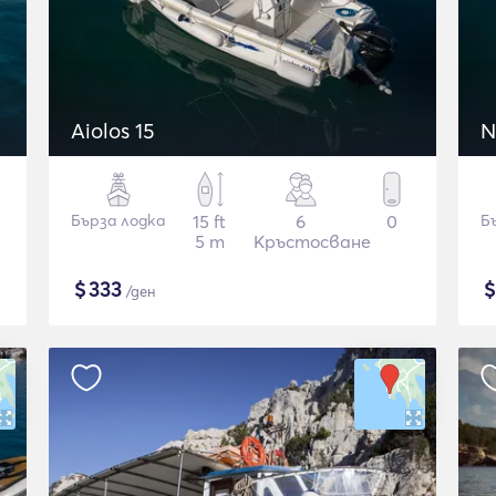
Aiolos 15
N
Бърза лодка
15 ft
6
0
Б
5 m
Кръстосване
$
333
/ден