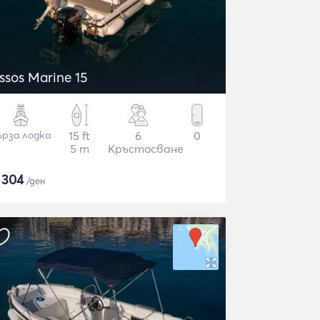
Assos Marine 15
ърза лодка
15 ft
6
0
5 m
Кръстосване
$
304
/ден