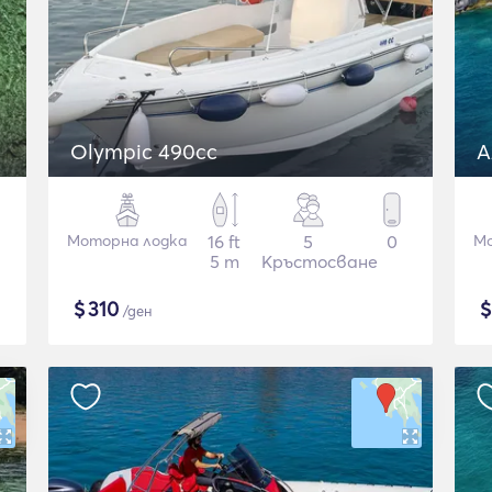
Olympic 490cc
A
Моторна лодка
16 ft
5
0
Мо
5 m
Кръстосване
$
310
/ден