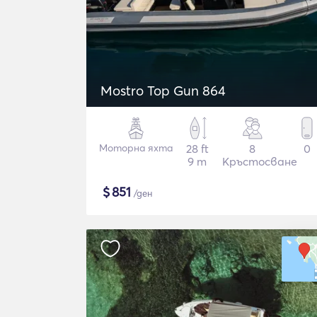
Mostro Top Gun 864
Моторна яхта
28 ft
8
0
9 m
Кръстосване
$
851
/ден