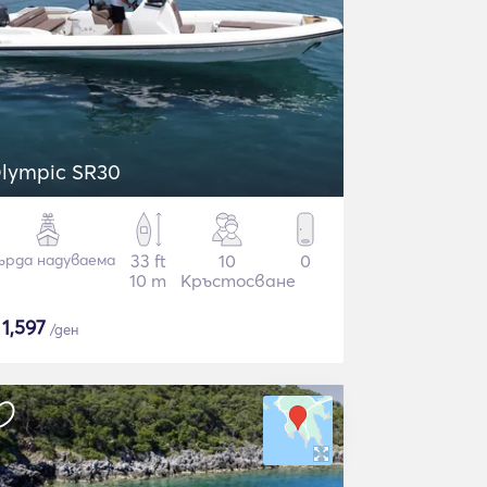
lympic SR30
ърда надуваема
33 ft
10
0
10 m
Кръстосване
$
1,597
/ден