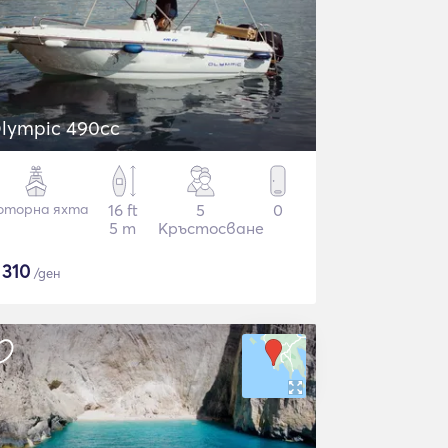
lympic 490cc
оторна яхта
16 ft
5
0
5 m
Кръстосване
$
310
/ден