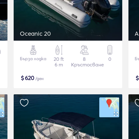
Oceanic 20
Бърза лодка
20 ft
8
0
Б
6 m
Кръстосване
$
620
/ден