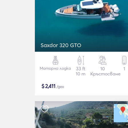
Saxdor 320 GTO
Моторна лодка
33 ft
10
1
10 m
Кръстосване
$
2,411
/ден