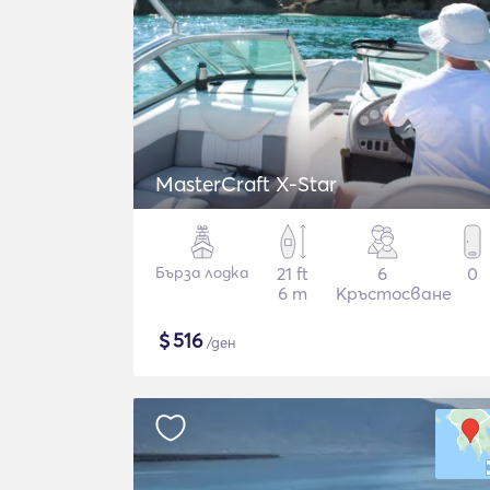
MasterCraft X-Star
Бърза лодка
21 ft
6
0
6 m
Кръстосване
$
516
/ден