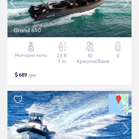
Grand 650
Моторна яхта
23 ft
10
0
7 m
Кръстосване
$
689
/ден