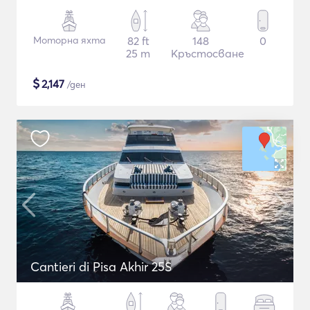
Моторна яхта
82 ft
148
0
25 m
Кръстосване
$
2,147
/ден
Cantieri di Pisa Akhir 25S