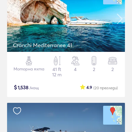
Cranchi Mediterranee 41
Моторна яхта
41 ft
4
2
2
12 m
$
1,538
4.9
/нощ
(20
прегледи
)