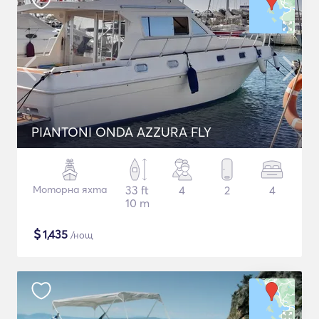
PIANTONI ONDA AZZURA FLY
Моторна яхта
33 ft
4
2
4
10 m
$
1,435
/нощ