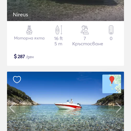
Nireus
Моторна яхта
16 ft
7
0
5 m
Кръстосване
$
287
/ден