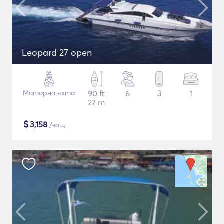
Leopard 27 open
Моторна яхта
90 ft
6
3
1
27 m
$
3,158
/нощ