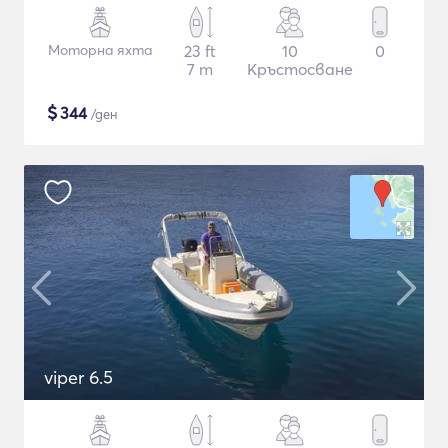
Моторна яхта
23 ft
10
0
7 m
Кръстосване
$
344
/ден
viper 6.5