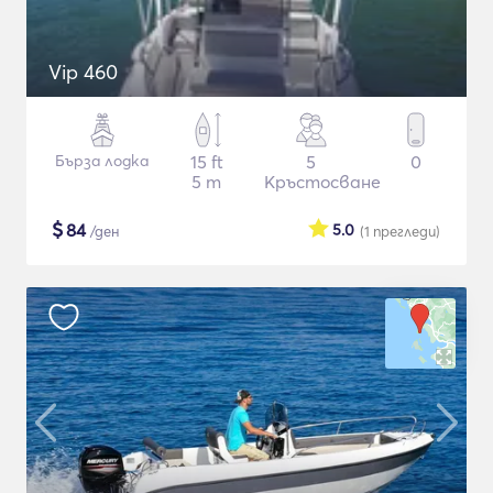
Vip 460
Бърза лодка
15 ft
5
0
5 m
Кръстосване
$
84
5.0
/ден
(1
прегледи
)