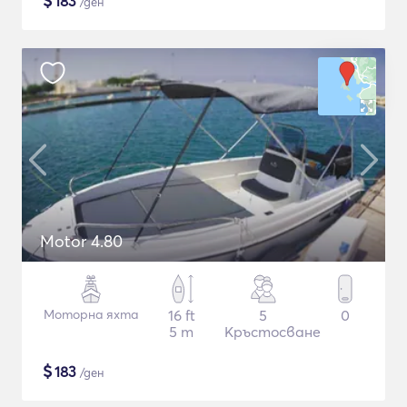
$
183
/ден
Motor 4.80
Моторна яхта
16 ft
5
0
5 m
Кръстосване
$
183
/ден