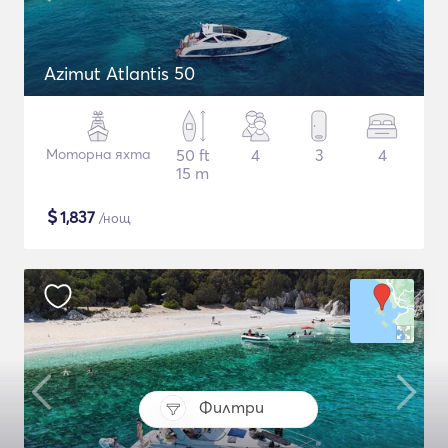
Azimut Atlantis 50
Моторна яхта
50 ft
4
3
4
15 m
$
1,837
/нощ
Филтри