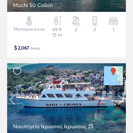
Mochi 50 Caliari
Моторна яхта
49 ft
2
2
1
15 m
$
2,067
/нощ
Ναυπηγείο Ιερισσού Ιερυσσος 25