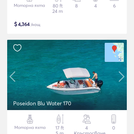
Моторна яхта
80 ft
8
4
6
24 m
$
4,364
/нощ
Poseidon Blu Water 170
Моторна яхта
17 ft
4
0
5 m
Кръстосване