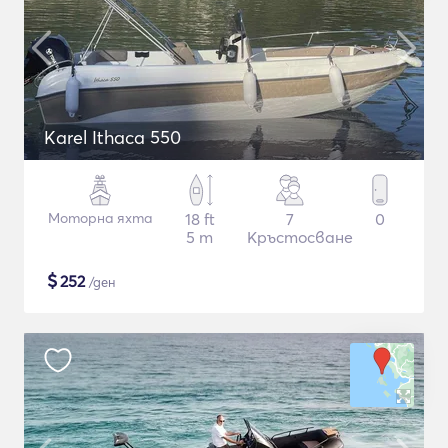
Karel Ithaca 550
Моторна яхта
18 ft
7
0
5 m
Кръстосване
$
252
/ден