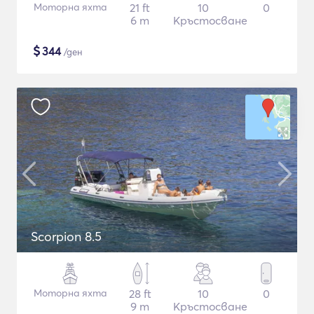
Моторна яхта
21 ft
10
0
6 m
Кръстосване
$
344
/ден
Scorpion 8.5
Моторна яхта
28 ft
10
0
9 m
Кръстосване