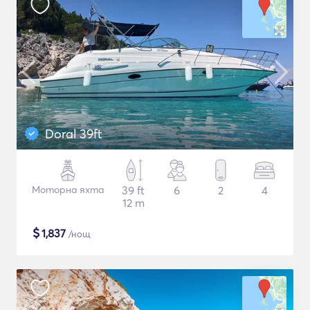
Doral 39ft
Моторна яхта
39 ft
6
2
4
12 m
$
1,837
/нощ