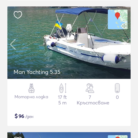
Man Yachting 5.35
Моторна лодка
17 ft
7
0
5 m
Кръстосване
$
96
/ден