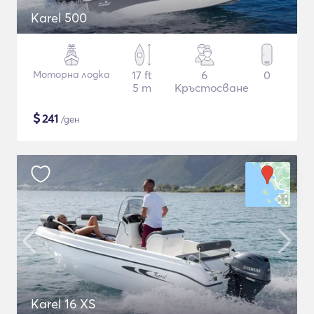
Karel 500
Моторна лодка
17 ft
6
0
5 m
Кръстосване
$
241
/ден
Karel 16 XS