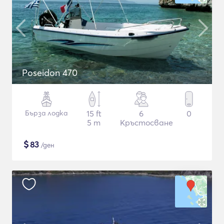
Poseidon 470
Бърза лодка
15 ft
6
0
5 m
Кръстосване
$
83
/ден