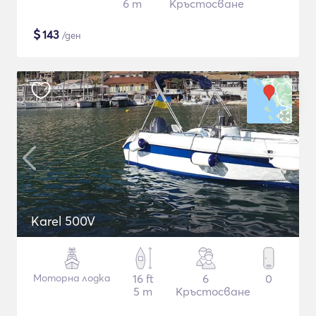
6 m
Кръстосване
$
143
/ден
Karel 500V
Моторна лодка
16 ft
6
0
5 m
Кръстосване