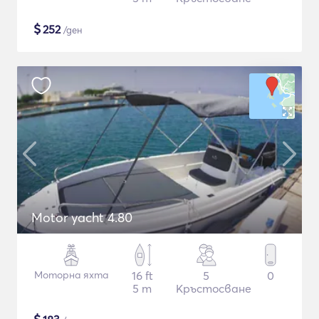
$
252
/ден
Motor yacht 4.80
Моторна яхта
16 ft
5
0
5 m
Кръстосване