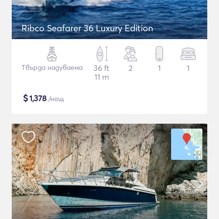
Ribco Seafarer 36 Luxury Edition
Твърда надуваема
36 ft
2
1
1
11 m
$
1,378
/нощ