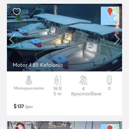
Motor 4.85 Kefalonia
Моторна яхта
16 ft
4
0
5 m
Кръстосване
$
137
/ден