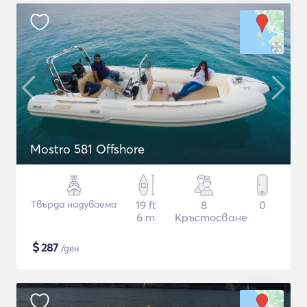
Mostro 581 Offshore
Твърда надуваема
19 ft
8
0
6 m
Кръстосване
$
287
/ден