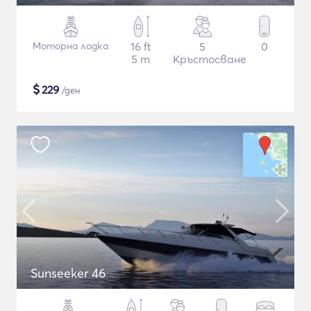
Моторна лодка
16 ft
5
0
5 m
Кръстосване
$
229
/ден
Sunseeker 46