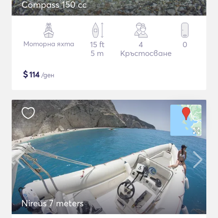
Compass 150 cc
Моторна яхта
15 ft
4
0
5 m
Кръстосване
$
114
/ден
Nireus 7 meters