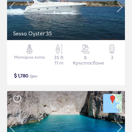
Sessa Oyster 35
Моторна яхта
35 ft
8
3
11 m
Кръстосване
$
1,780
/ден