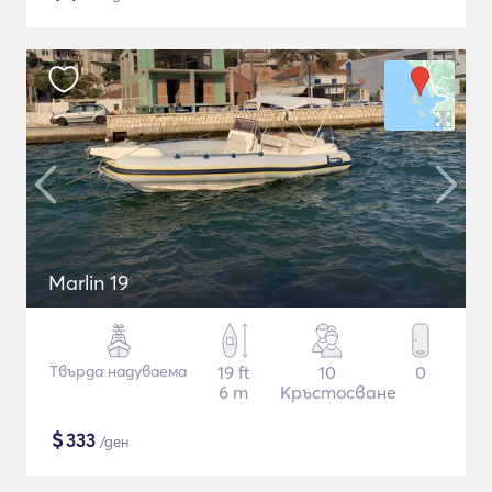
Marlin 19
Твърда надуваема
19 ft
10
0
6 m
Кръстосване
$
333
/ден