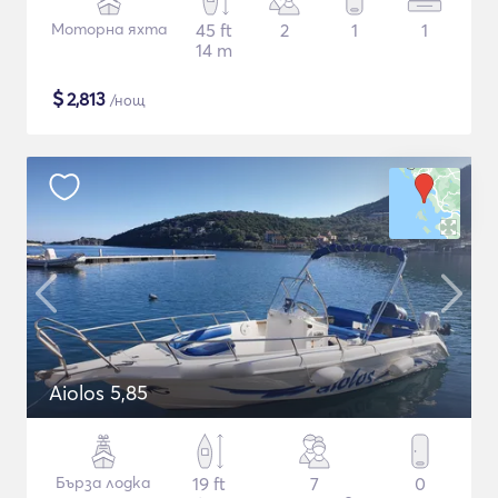
Моторна яхта
45 ft
2
1
1
14 m
$
2,813
/нощ
Aiolos 5,85
Бърза лодка
19 ft
7
0