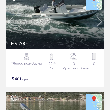
MV 700
Твърда надуваема
22 ft
10
0
7 m
Кръстосване
$
401
/ден