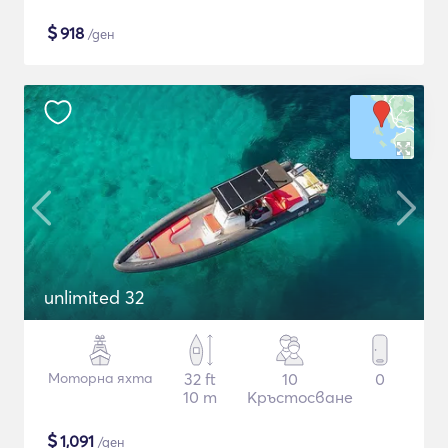
$
918
/ден
unlimited 32
Моторна яхта
32 ft
10
0
10 m
Кръстосване
$
1,091
/ден