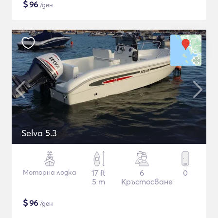
$
96
/ден
Selva 5.3
Моторна лодка
17 ft
6
0
5 m
Кръстосване
$
96
/ден