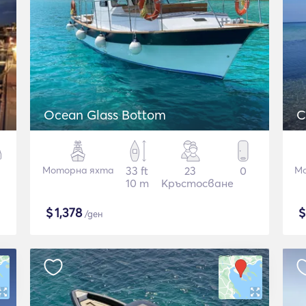
Ocean Glass Bottom
C
Моторна яхта
33 ft
23
0
Мо
10 m
Кръстосване
$
1,378
/ден