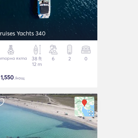
ruises Yachts 340
торна яхта
38 ft
6
2
0
12 m
$
1,550
/нощ