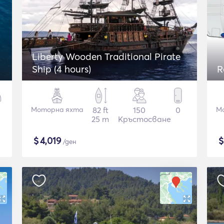
Liberty Wooden Traditional Pirate
Ship (4 hours)
R
Моторна яхта
82 ft
150
0
М
25 m
Кръстосване
$
4,019
/ден