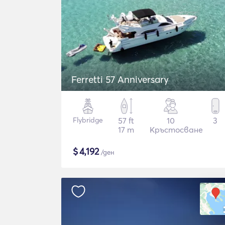
Ferretti 57 Anniversary
Flybridge
57 ft
10
3
17 m
Кръстосване
$
4,192
/ден