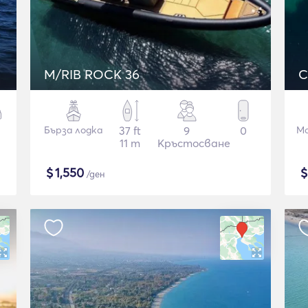
M/RIB ROCK 36
C
Бърза лодка
37 ft
9
0
Мо
11 m
Кръстосване
$
1,550
/ден