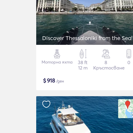
Discover Thessaloniki from the Sea!
Моторна яхта
38 ft
8
0
12 m
Кръстосване
$
918
/ден