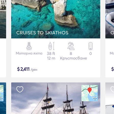
CRUISES TO SKIATHOS
O
Моторна яхта
38 ft
8
0
Мо
12 m
Кръстосване
$
2,411
/ден