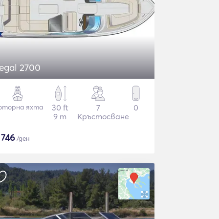
egal 2700
оторна яхта
30 ft
7
0
9 m
Кръстосване
$
746
/ден