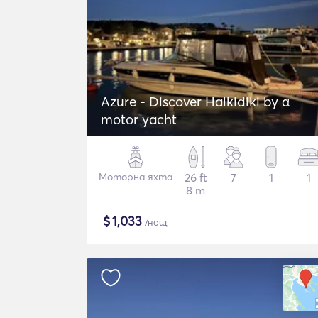
Azure - Discover Halkidiki by α
motor yacht
Моторна яхта
26 ft
7
1
1
8 m
$
1,033
/нощ