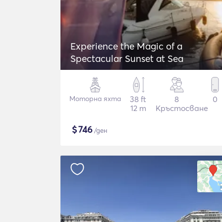
Experience the Magic of a
Spectacular Sunset at Sea
Моторна яхта
38 ft
8
0
12 m
Кръстосване
$
746
/ден