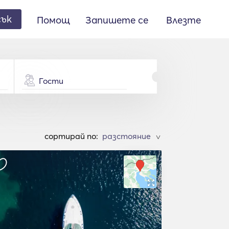
сък
Помощ
Запишете се
Влезте
Гости
cортирай по:
>