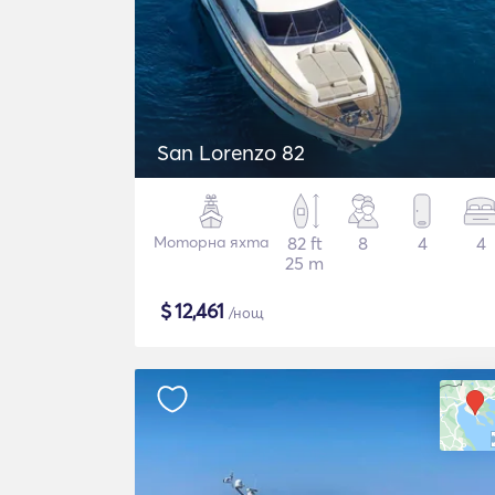
San Lorenzo 82
Моторна яхта
82 ft
8
4
4
25 m
$
12,461
/нощ