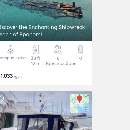
iscover the Enchanting Shipwreck
each of Epanomi
оторна яхта
38 ft
8
0
12 m
Кръстосване
$
1,033
/ден