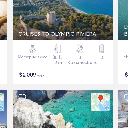
D
CRUISES TO OLYMPIC RIVIERA
B
Моторна яхта
38 ft
8
0
М
12 m
Кръстосване
$
2,009
/ден