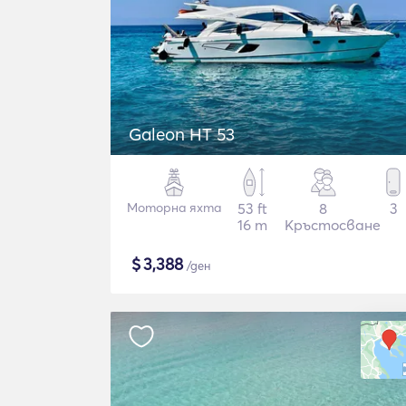
Galeon HT 53
Моторна яхта
53 ft
8
3
16 m
Кръстосване
$
3,388
/ден