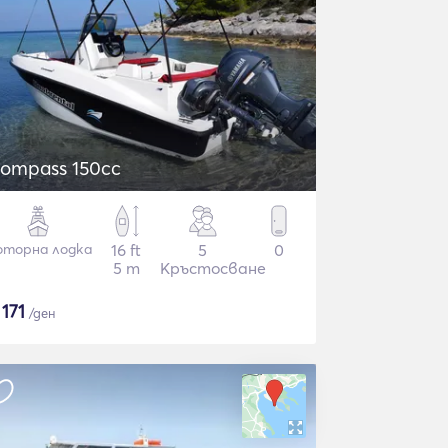
ompass 150cc
торна лодка
16 ft
5
0
5 m
Кръстосване
$
171
/ден