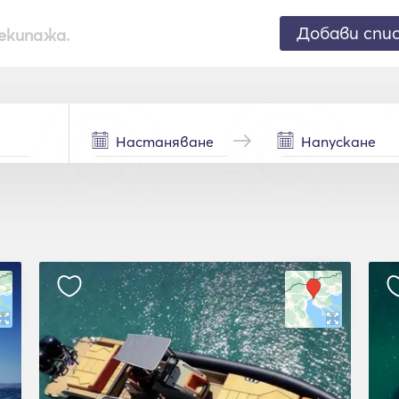
Добави спи
екипажа.