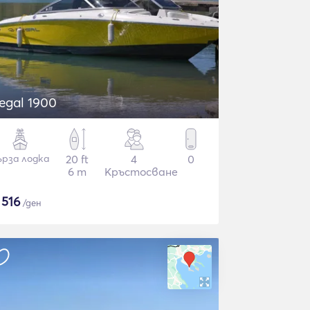
egal 1900
ърза лодка
20 ft
4
0
6 m
Кръстосване
$
516
/ден