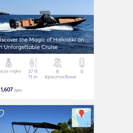
iscover the Magic of Halkidiki on
n Unforgettable Cruise
ърза лодка
37 ft
8
0
11 m
Кръстосване
$
1,607
/ден