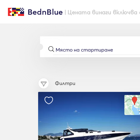
BednBlue
| Цената винаги включва 
Филтри