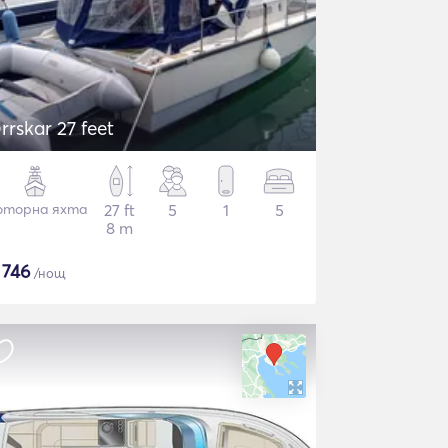
rrskar 27 feet
торна яхта
27 ft
5
1
5
8 m
$
746
/нощ