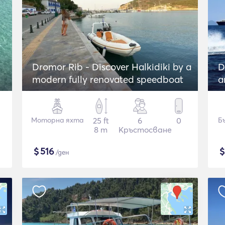
Dromor Rib - Discover Halkidiki by a
D
modern fully renovated speedboat
a
Моторна яхта
25 ft
6
0
Б
8 m
Кръстосване
$
516
/ден