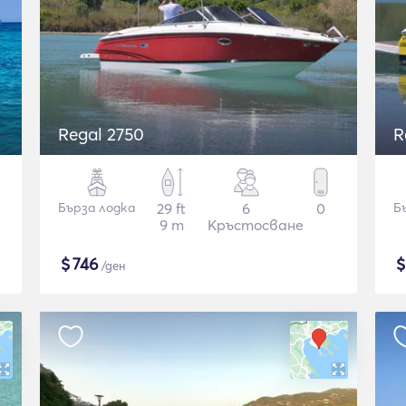
Regal 2750
R
Бърза лодка
29 ft
6
0
Б
9 m
Кръстосване
$
746
/ден