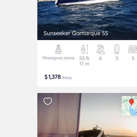
Sunseeker Gamarque 55
Моторна яхта
55 ft
6
3
5
17 m
$
1,378
/нощ