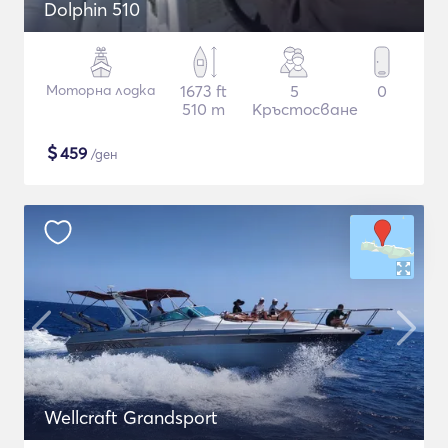
Dolphin 510
Моторна лодка
1673 ft
5
0
510 m
Кръстосване
$
459
/ден
Wellcraft Grandsport