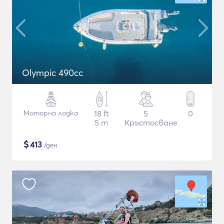
Olympic 490cc
Моторна лодка
18 ft
5
0
5 m
Кръстосване
$
413
/ден