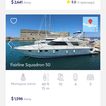
$
2,641
5.0
/нощ
(1
прегледи
)
Fairline Squadron 50
Моторна яхта
48 ft
10
4
5
15 m
$
1,596
/нощ