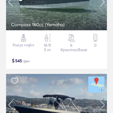
Compass 160cc (Yamaha)
Бърза лодка
16 ft
6
0
5 m
Кръстосване
$
545
/ден