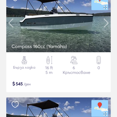
Compass 160cc (Yamaha)
Бърза лодка
16 ft
6
0
5 m
Кръстосване
$
545
/ден