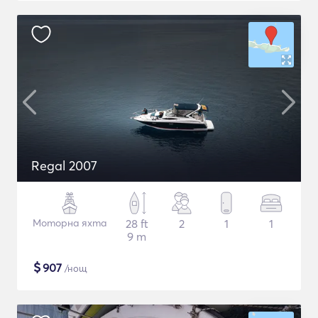
Regal 2007
Моторна яхта
28 ft
2
1
1
9 m
$
907
/нощ