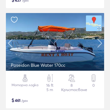
$
437
/ден
Poseidon Blue Water 170cc
Моторна лодка
16 ft
8
0
5 m
Кръстосване
$
461
/ден