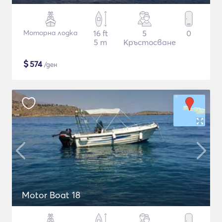
Моторна лодка
16 ft
5
0
5 m
Кръстосване
$
574
/ден
Motor Boat 18