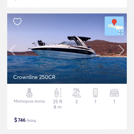
Crownline 250CR
Моторна яхта
25 ft
2
1
1
8 m
$
746
/нощ