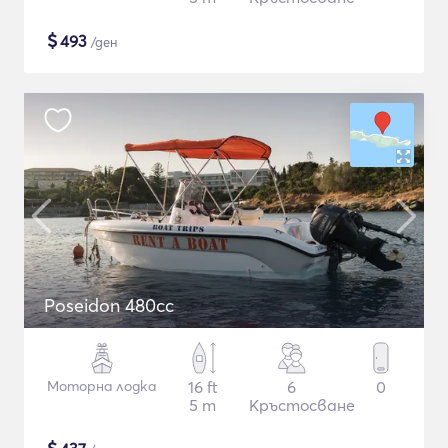
$
493
/ден
Poseidon 480cc
Моторна лодка
16 ft
6
0
5 m
Кръстосване