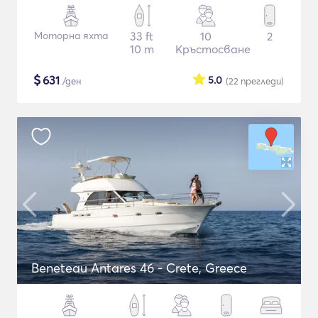
Моторна яхта
33 ft
10
2
10 m
Кръстосване
$
631
5.0
/ден
(22
прегледи
)
Beneteau Antares 46 - Crete, Greece