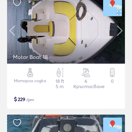
Motor Boat 18
Моторна лодка
18 ft
6
0
5 m
Кръстосване
$
229
/ден