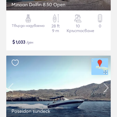
Minoan Dolfin 8.50 Open
Твърда надуваема
28 ft
10
0
9 m
Кръстосване
$
1,033
/ден
Poseidon sundeck