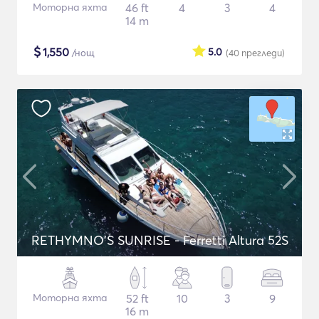
Моторна яхта
46 ft
4
3
4
14 m
$
1,550
5.0
/нощ
(40
прегледи
)
RETHYMNO'S SUNRISE - Ferretti Altura 52S
Моторна яхта
52 ft
10
3
9
16 m