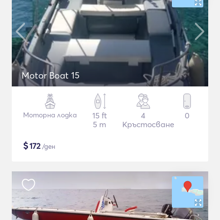
Motor Boat 15
Моторна лодка
15 ft
4
0
5 m
Кръстосване
$
172
/ден