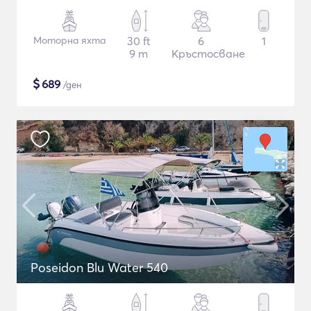
Моторна яхта
30 ft
6
1
9 m
Кръстосване
$
689
/ден
Poseidon Blu Water 540