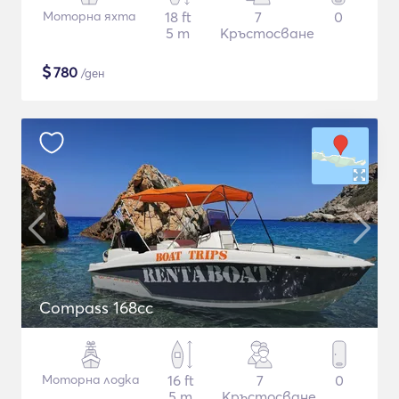
Моторна яхта
18 ft
7
0
5 m
Кръстосване
$
780
/ден
Compass 168cc
Моторна лодка
16 ft
7
0
5 m
Кръстосване