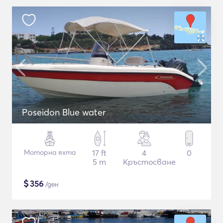
Poseidon Blue water
Моторна яхта
17 ft
4
0
5 m
Кръстосване
$
356
/ден