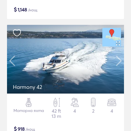
$
1,148
/нощ
Harmony 42
Моторна яхта
42 ft
4
2
4
13 m
$
918
/нощ