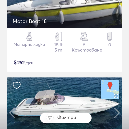
Motor Boat 18
Моторна лодка
18 ft
6
0
5 m
Кръстосване
$
252
/ден
Филтри