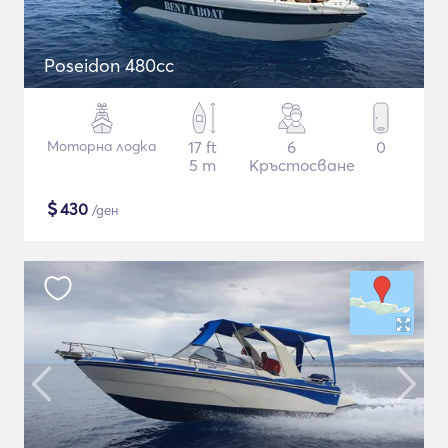
Poseidon 480cc
Моторна лодка
17 ft
6
0
5 m
Кръстосване
$
430
/ден