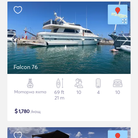
Falcon 76
Моторна яхта
69 ft
10
4
10
21 m
$
1,780
/нощ