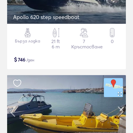
Apollo 620 step speedboat
Бърза лодка
21 ft
7
0
6 m
Кръстосване
$
746
/ден