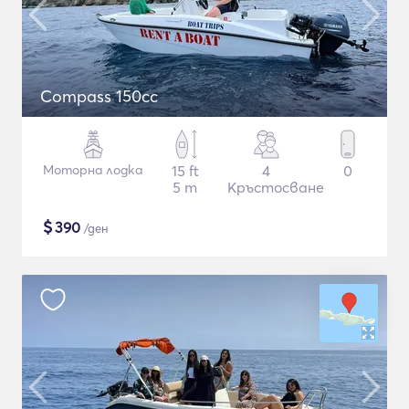
Compass 150cc
Моторна лодка
15 ft
4
0
5 m
Кръстосване
$
390
/ден