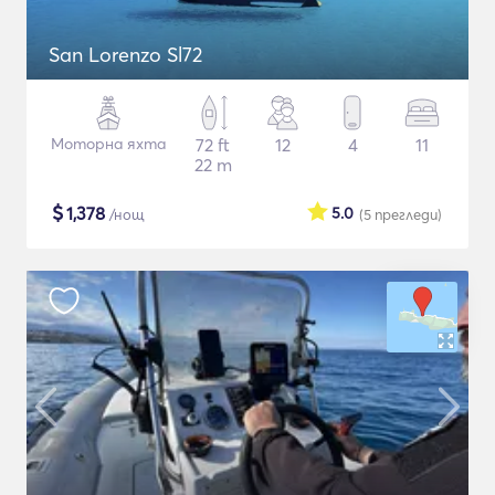
San Lorenzo Sl72
Моторна яхта
72 ft
12
4
11
22 m
$
1,378
5.0
/нощ
(5
прегледи
)