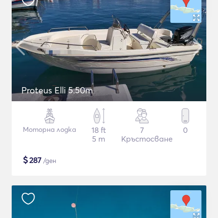
Proteus Elli 5.50m
Моторна лодка
18 ft
7
0
5 m
Кръстосване
$
287
/ден