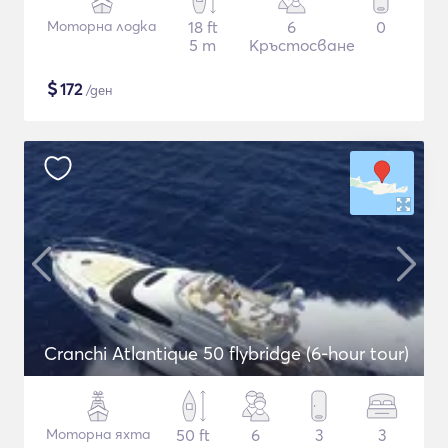
Моторна лодка
18 ft
6
0
5 m
Кръстосване
$
172
/ден
Cranchi Atlantique 50 flybridge (6-hour tour)
Моторна яхта
50 ft
6
3
3