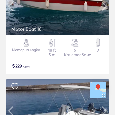
Motor Boat 18
Моторна лодка
18 ft
6
0
5 m
Кръстосване
$
229
/ден