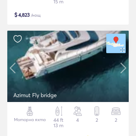
15 m
$
4,823
/нощ
Azimut Fly bridge
Моторна яхта
44 ft
4
2
2
13 m