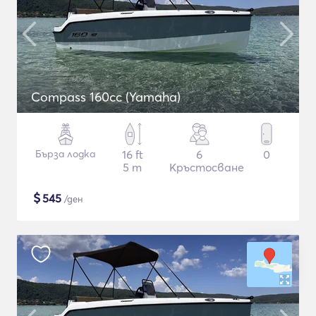
Compass 160cc (Yamaha)
Бърза лодка
16 ft
6
0
5 m
Кръстосване
$
545
/ден