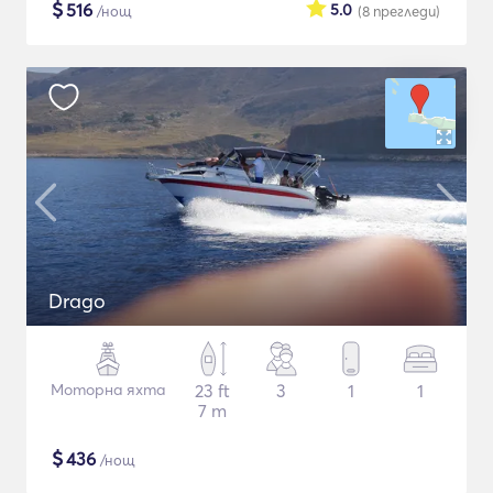
$
516
5.0
/нощ
(8
прегледи
)
Drago
Моторна яхта
23 ft
3
1
1
7 m
$
436
/нощ