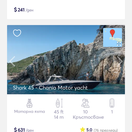
$
241
/ден
Shark 45 - Chania Motor yacht
Моторна яхта
45 ft
10
1
14 m
Кръстосване
$
631
5.0
/ден
(76
прегледи
)