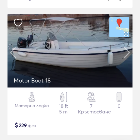
Motor Boat 18
Моторна лодка
18 ft
7
0
5 m
Кръстосване
$
229
/ден