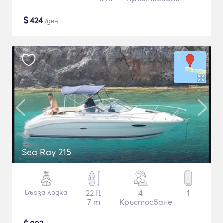
$
424
/ден
Sea Ray 215
Бърза лодка
22 ft
4
1
7 m
Кръстосване