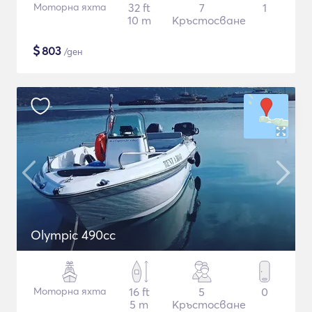
Моторна яхта
32 ft
7
1
10 m
Кръстосване
$
803
/ден
Olympic 490cc
Моторна яхта
16 ft
5
0
5 m
Кръстосване