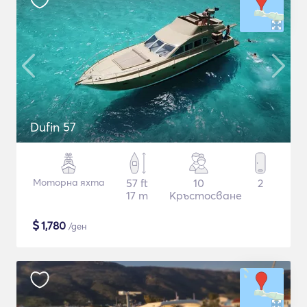
Dufin 57
Моторна яхта
57 ft
10
2
17 m
Кръстосване
$
1,780
/ден