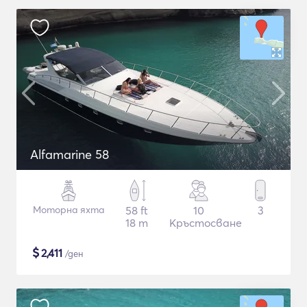
Alfamarine 58
Моторна яхта
58 ft
10
3
18 m
Кръстосване
$
2,411
/ден