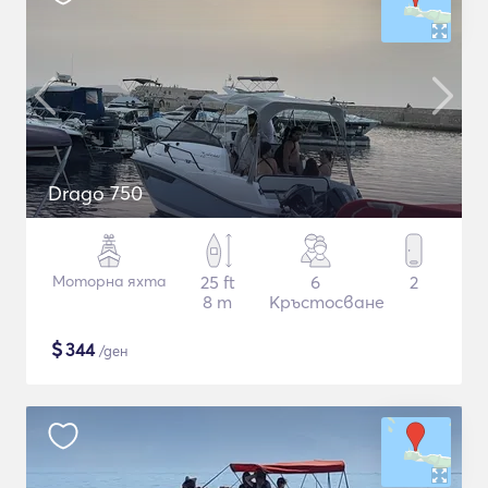
Drago 750
Моторна яхта
25 ft
6
2
8 m
Кръстосване
$
344
/ден