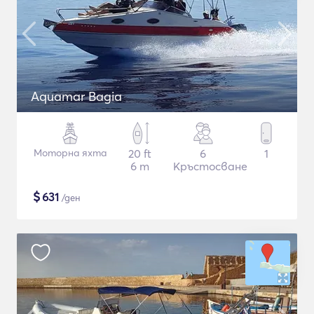
Aquamar Bagia
Моторна яхта
20 ft
6
1
6 m
Кръстосване
$
631
/ден