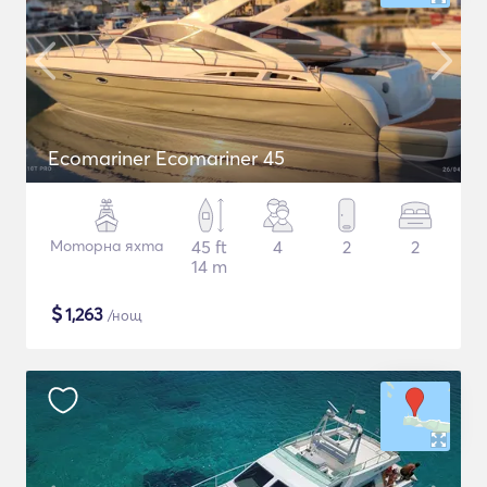
Ecomariner Ecomariner 45
Моторна яхта
45 ft
4
2
2
14 m
$
1,263
/нощ