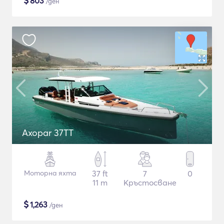
$
803
/ден
Axopar 37TT
Моторна яхта
37 ft
7
0
11 m
Кръстосване
$
1,263
/ден