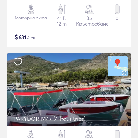
Моторна яхта
41 ft
35
0
12 m
Кръстосване
$
631
/ден
PARYDOR M47 (4-hour trips)