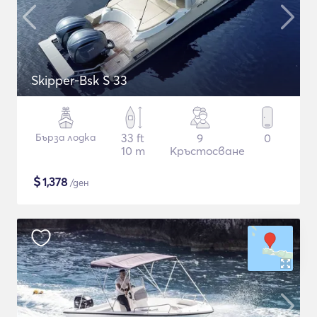
Skipper-Bsk S 33
Бърза лодка
33 ft
9
0
10 m
Кръстосване
$
1,378
/ден