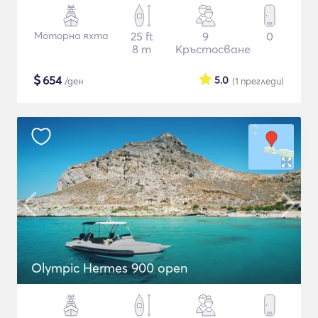
Моторна яхта
25 ft
9
0
8 m
Кръстосване
$
654
5.0
/ден
(1
прегледи
)
Olympic Hermes 900 open