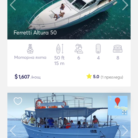
Ferretti Altura 50
Моторна яхта
50 ft
6
4
8
15 m
$
1,607
5.0
/нощ
(1
прегледи
)