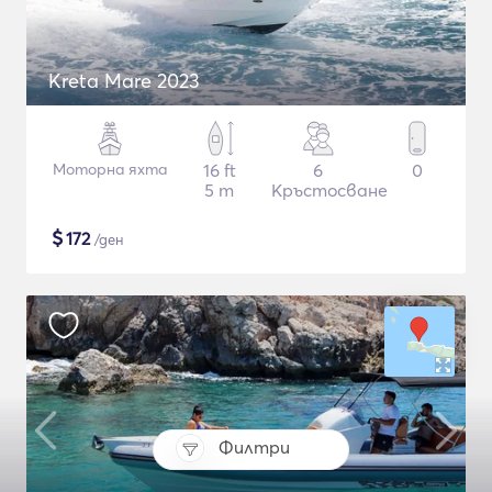
Kreta Mare 2023
Моторна яхта
16 ft
6
0
5 m
Кръстосване
$
172
/ден
Филтри