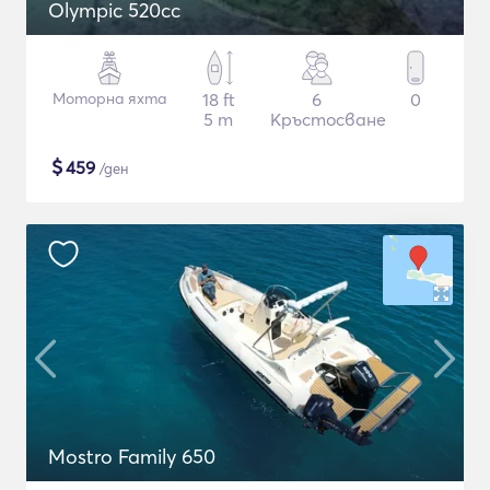
Olympic 520cc
Моторна яхта
18 ft
6
0
5 m
Кръстосване
$
459
/ден
Mostro Family 650