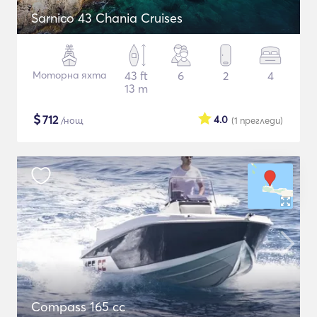
Sarnico 43 Chania Cruises
Моторна яхта
43 ft
6
2
4
13 m
$
712
4.0
/нощ
(1
прегледи
)
Compass 165 cc