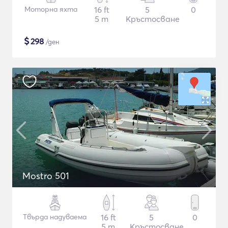
Моторна яхта
16 ft
5
0
5 m
Кръстосване
$
298
/ден
Mostro 501
Твърда надуваема
16 ft
5
0
5 m
Кръстосване