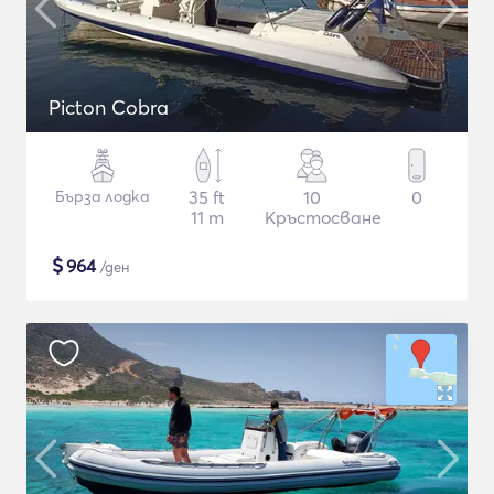
Picton Cobra
Бърза лодка
35 ft
10
0
11 m
Кръстосване
$
964
/ден