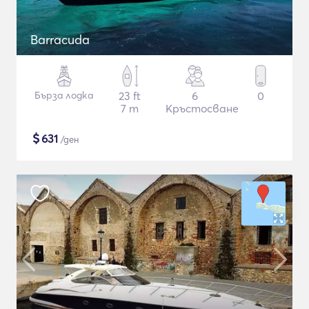
Barracuda
Бърза лодка
23 ft
6
0
7 m
Кръстосване
$
631
/ден