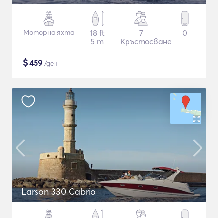
Моторна яхта
18 ft
7
0
5 m
Кръстосване
$
459
/ден
Larson 330 Cabrio