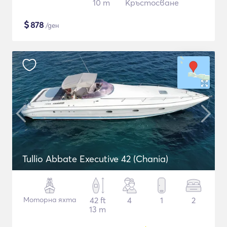
10 m
Кръстосване
$
878
/ден
Tullio Abbate Executive 42 (Chania)
Моторна яхта
42 ft
4
1
2
13 m