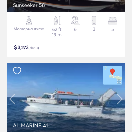
Sunseeker 56
Моторна яхта
62 ft
6
3
5
19 m
$
3,273
/нощ
AL MARINE 41