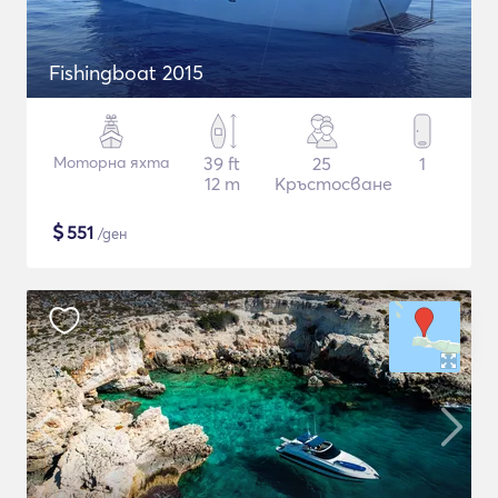
Fishingboat 2015
Моторна яхта
39 ft
25
1
12 m
Кръстосване
$
551
/ден