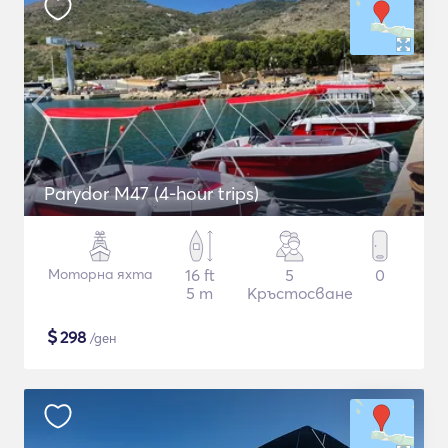
Parydor M47 (4-hour trips)
Моторна яхта
16 ft
5
0
5 m
Кръстосване
$
298
/ден