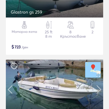
Glastron gs 259
Моторна яхта
25 ft
8
2
8 m
Кръстосване
$
723
/ден