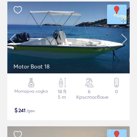
Motor Boat 18
Моторна лодка
18 ft
6
0
5 m
Кръстосване
$
241
/ден