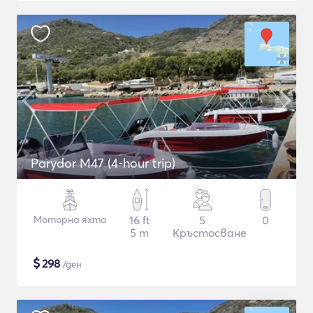
Parydor M47 (4-hour trip)
Моторна яхта
16 ft
5
0
5 m
Кръстосване
$
298
/ден