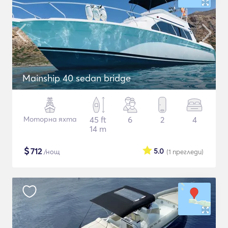
Mainship 40 sedan bridge
Моторна яхта
45 ft
6
2
4
14 m
$
712
5.0
/нощ
(1
прегледи
)