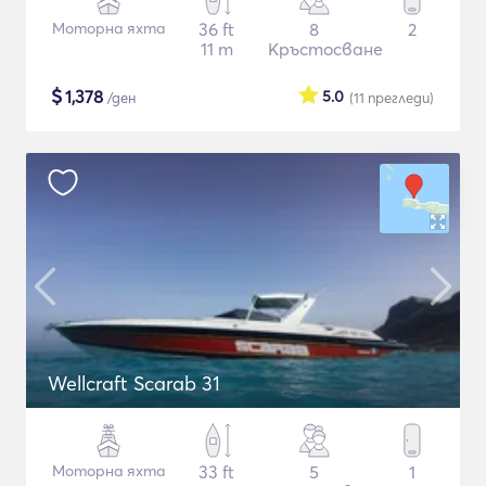
Моторна яхта
36 ft
8
2
11 m
Кръстосване
$
1,378
5.0
/ден
(11
прегледи
)
Wellcraft Scarab 31
Моторна яхта
33 ft
5
1