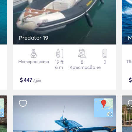
Predator 19
M
Моторна яхта
19 ft
8
0
Тв
6 m
Кръстосване
$
447
/ден