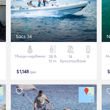
Sacs 34
N
Твърда надуваема
38 ft
14
0
Мо
12 m
Кръстосване
$
1,148
/ден