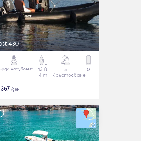
ost 430
ърда надуваема
13 ft
5
0
4 m
Кръстосване
$
367
/ден