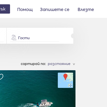
сък
Помощ
Запишете се
Влезте
Гости
cортирай по:
>