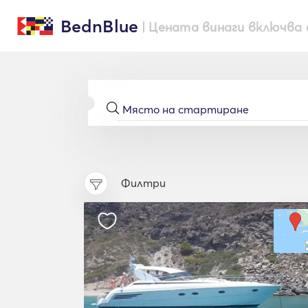
BednBlue
| Цената винаги включва 
Филтри