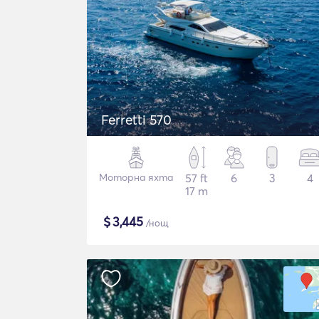
Ferretti 570
Моторна яхта
57 ft
6
3
4
17 m
$
3,445
/нощ