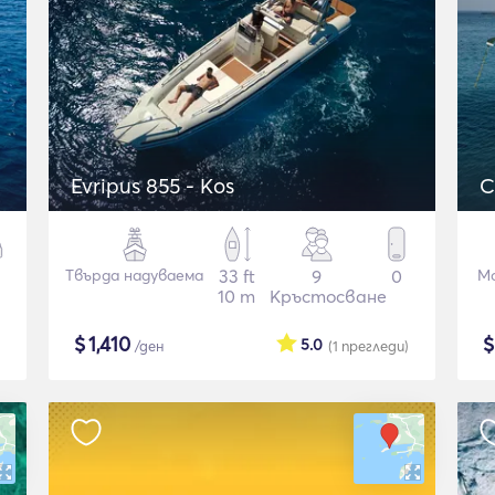
Evripus 855 - Kos
C
Твърда надуваема
33 ft
9
0
М
10 m
Кръстосване
$
1,410
5.0
/ден
(1
прегледи
)