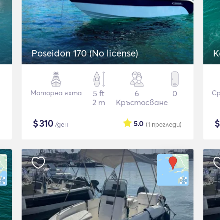
Poseidon 170 (No license)
K
Моторна яхта
5 ft
6
0
Ср
2 m
Кръстосване
$
310
5.0
/ден
(1
прегледи
)