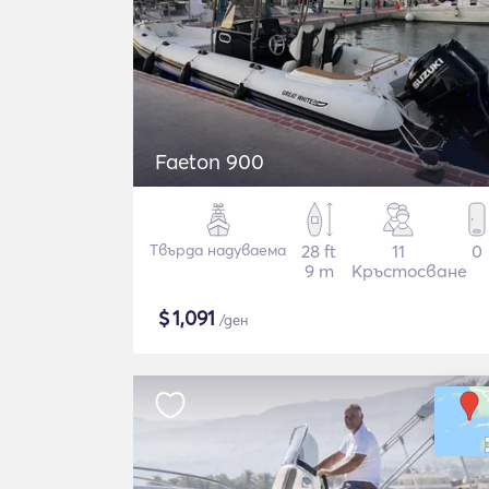
Faeton 900
Твърда надуваема
28 ft
11
0
9 m
Кръстосване
$
1,091
/ден