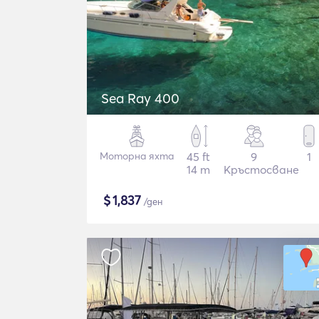
Sea Ray 400
Моторна яхта
45 ft
9
1
14 m
Кръстосване
$
1,837
/ден