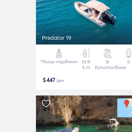
Predator 19
Твърда надуваема
19 ft
8
0
6 m
Кръстосване
$
447
/ден