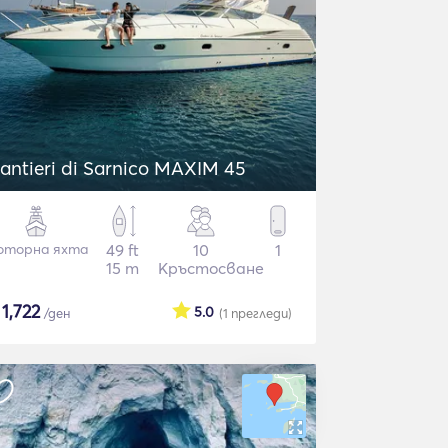
antieri di Sarnico MAXIM 45
оторна яхта
49 ft
10
1
15 m
Кръстосване
$
1,722
5.0
/ден
(1
прегледи
)