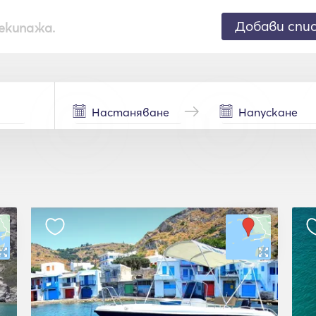
Добави спи
екипажа.