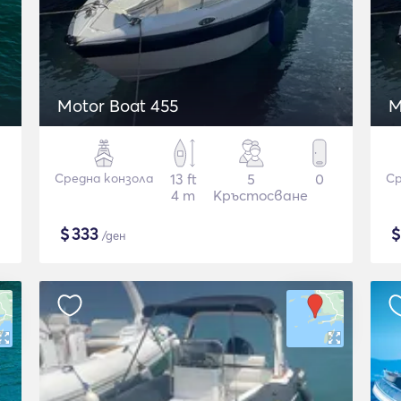
Motor Boat 455
M
Средна конзола
13 ft
5
0
Ср
4 m
Кръстосване
$
333
/ден