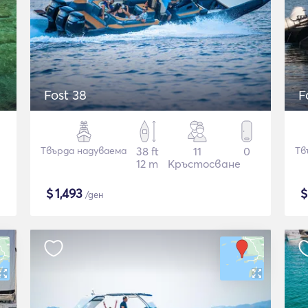
Fost 38
F
Твърда надуваема
38 ft
11
0
Тв
12 m
Кръстосване
$
1,493
/ден