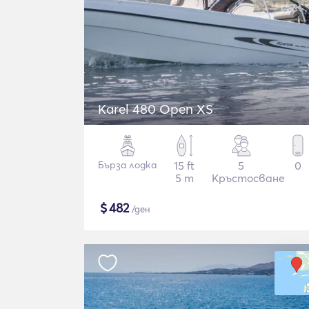
Karel 480 Open XS
Бърза лодка
15 ft
5
0
5 m
Кръстосване
$
482
/ден