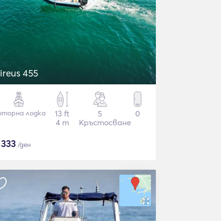
ireus 455
торна лодка
13 ft
5
0
4 m
Кръстосване
$
333
/ден