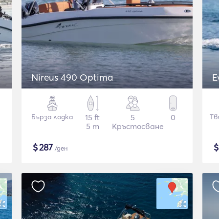
Nireus 490 Optima
E
Бърза лодка
15 ft
5
0
Тв
5 m
Кръстосване
$
287
/ден