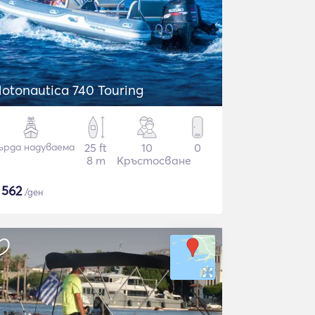
otonautica 740 Touring
ърда надуваема
25 ft
10
0
8 m
Кръстосване
$
562
/ден