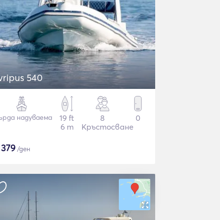
vripus 540
ърда надуваема
19 ft
8
0
6 m
Кръстосване
$
379
/ден