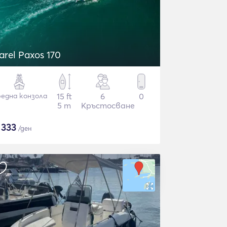
arel Paxos 170
една конзола
15 ft
6
0
5 m
Кръстосване
$
333
/ден