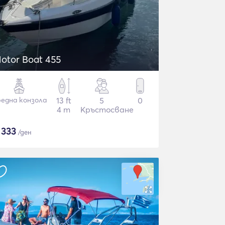
otor Boat 455
една конзола
13 ft
5
0
4 m
Кръстосване
$
333
/ден