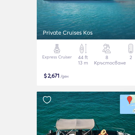
Private Cruises Kos
Express Cruiser
44 ft
8
2
13 m
Кръстосване
$
2,671
/ден