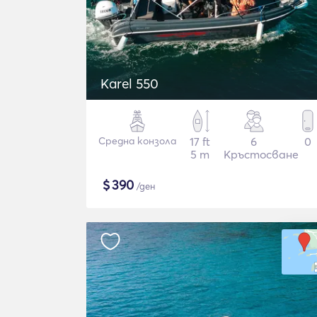
Karel 550
Средна конзола
17 ft
6
0
5 m
Кръстосване
$
390
/ден