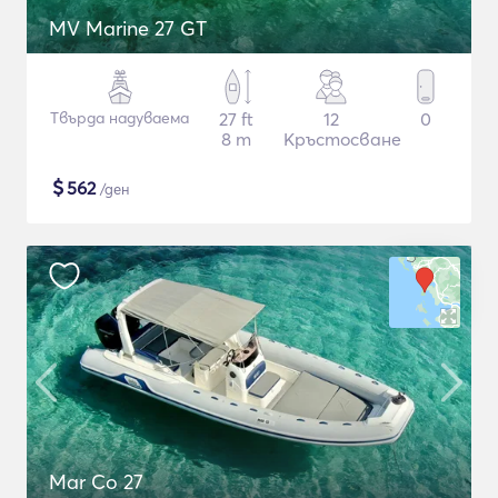
MV Marine 27 GT
Твърда надуваема
27 ft
12
0
8 m
Кръстосване
$
562
/ден
Mar Co 27