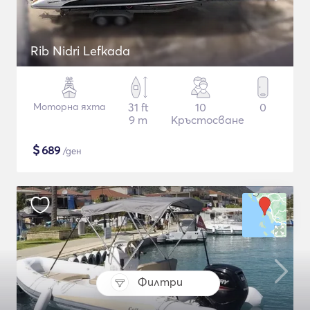
Rib Nidri Lefkada
Моторна яхта
31 ft
10
0
9 m
Кръстосване
$
689
/ден
Филтри