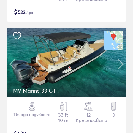
$
522
/ден
MV Marine 33 GT
Твърда надуваема
33 ft
12
0
10 m
Кръстосване