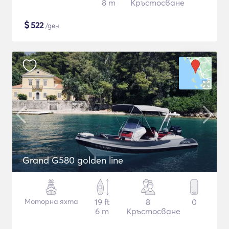
8 m
Кръстосване
$
522
/ден
Grand G580 golden line
Моторна яхта
19 ft
8
0
6 m
Кръстосване