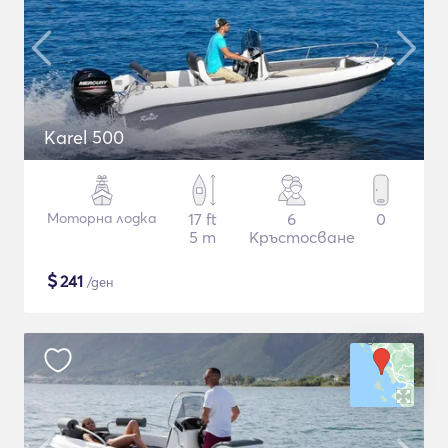
Karel 500
Моторна лодка
17 ft
6
0
5 m
Кръстосване
$
241
/ден