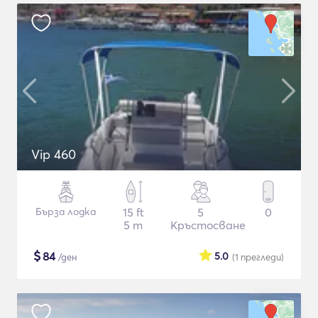
Vip 460
Бърза лодка
15 ft
5
0
5 m
Кръстосване
$
84
5.0
/ден
(1
прегледи
)