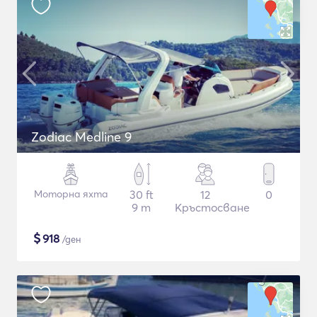
Zodiac Medline 9
Моторна яхта
30 ft
12
0
9 m
Кръстосване
$
918
/ден