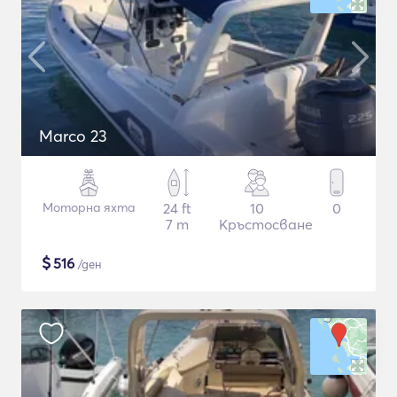
Marco 23
Моторна яхта
24 ft
10
0
7 m
Кръстосване
$
516
/ден