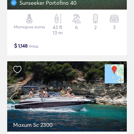
Sunseeker Portofino 40
Моторна яхта
43 ft
6
2
3
13 m
$
1,148
/нощ
Maxum Sc 2300