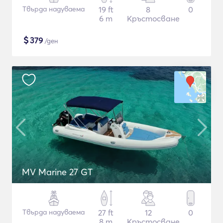
Твърда надуваема
19 ft
8
0
6 m
Кръстосване
$
379
/ден
MV Marine 27 GT
Твърда надуваема
27 ft
12
0
8 m
Кръстосване