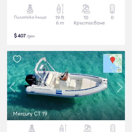
Пилотска къща
19 ft
10
0
6 m
Кръстосване
$
407
/ден
Mercury CT 19