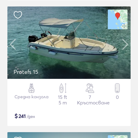
Protefs 15
Средна конзола
15 ft
7
0
5 m
Кръстосване
$
241
/ден