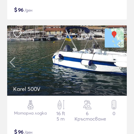
$
96
/ден
Karel 500V
Моторна лодка
16 ft
6
0
5 m
Кръстосване
$
96
/ден