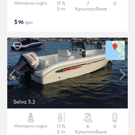
Моторна лодка
17 ft
7
0
5 m
Кръстосване
$
96
/ден
Selva 5.3
Моторна лодка
17 ft
6
0
5 m
Кръстосване