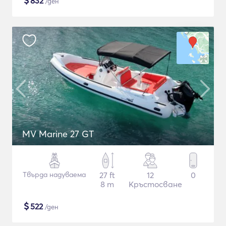
$
832
/ден
MV Marine 27 GT
Твърда надуваема
27 ft
12
0
8 m
Кръстосване
$
522
/ден