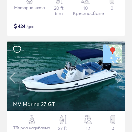
Моторна яхта
20 ft
10
0
6 m
Кръстосване
$
424
/ден
MV Marine 27 GT
Твърда надуваема
27 ft
12
0