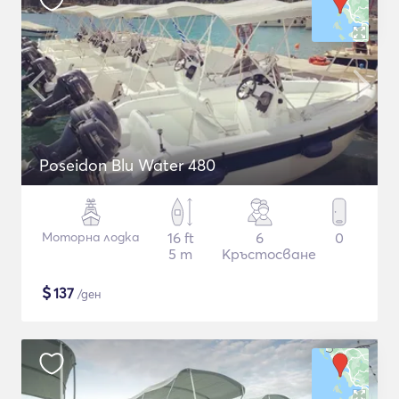
Poseidon Blu Water 480
Моторна лодка
16 ft
6
0
5 m
Кръстосване
$
137
/ден