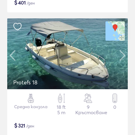
$
401
/ден
Protefs 18
Средна конзола
18 ft
9
0
5 m
Кръстосване
$
321
/ден