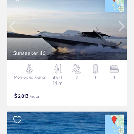
Sunseeker 46
Моторна яхта
45 ft
2
1
1
14 m
$
2,813
/нощ