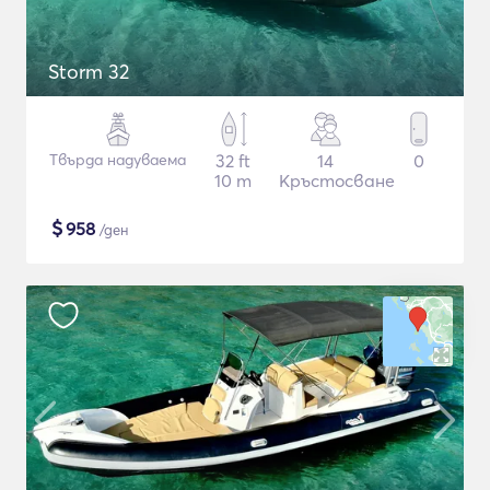
Storm 32
Твърда надуваема
32 ft
14
0
10 m
Кръстосване
$
958
/ден