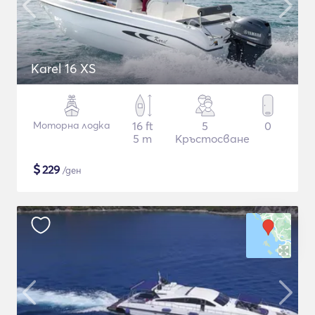
Karel 16 XS
Моторна лодка
16 ft
5
0
5 m
Кръстосване
$
229
/ден