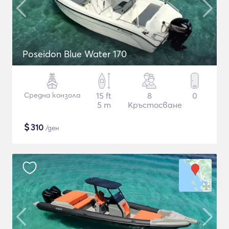
Poseidon Blue Water 170
Средна конзола
15 ft
8
0
5 m
Кръстосване
$
310
/ден