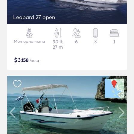
Leopard 27 open
Моторна яхта
90 ft
6
3
1
27 m
$
3,158
/нощ