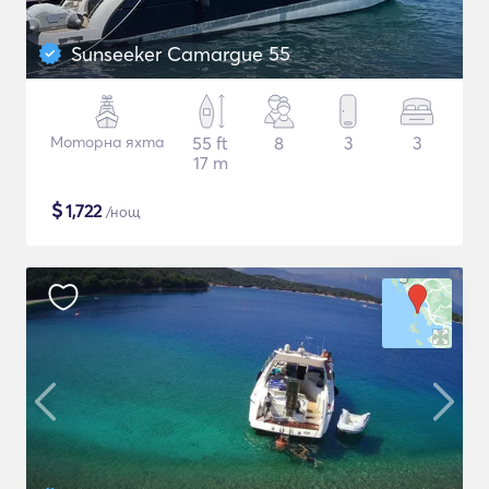
Sunseeker Camargue 55
Моторна яхта
55 ft
8
3
3
17 m
$
1,722
/нощ