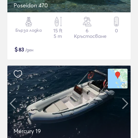
Poseidon 470
Бърза лодка
15 ft
6
0
5 m
Кръстосване
$
83
/ден
Mercury 19