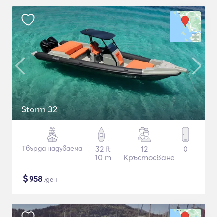
Storm 32
Твърда надуваема
32 ft
12
0
10 m
Кръстосване
$
958
/ден