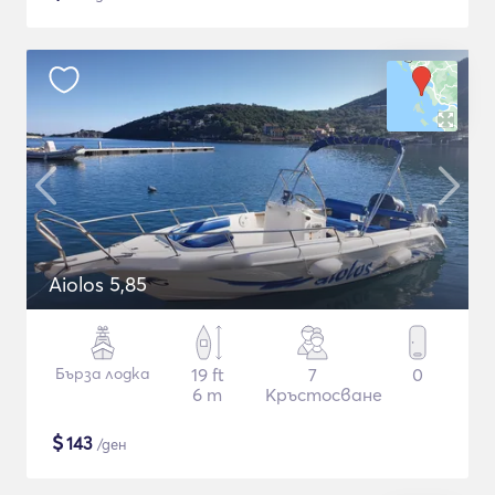
Aiolos 5,85
Бърза лодка
19 ft
7
0
6 m
Кръстосване
$
143
/ден