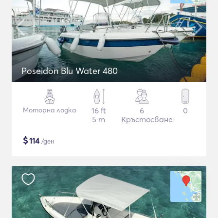
Poseidon Blu Water 480
Моторна лодка
16 ft
6
0
5 m
Кръстосване
$
114
/ден