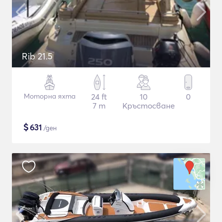
Rib 21.5
Моторна яхта
24 ft
10
0
7 m
Кръстосване
$
631
/ден