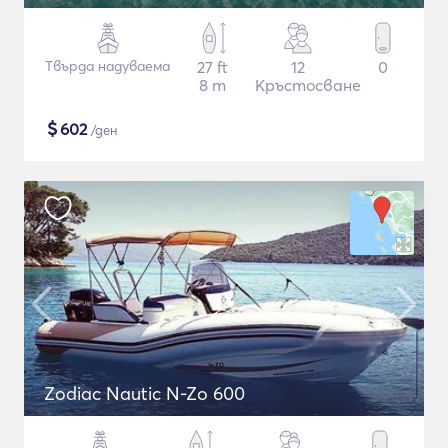
Твърда надуваема
27 ft
12
0
8 m
Кръстосване
$
602
/ден
Zodiac Nautic N-Zo 600