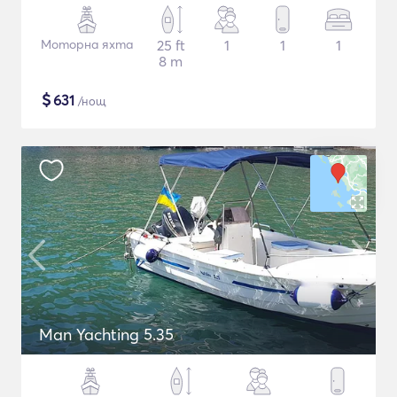
Моторна яхта
25 ft
1
1
1
8 m
$
631
/нощ
Man Yachting 5.35