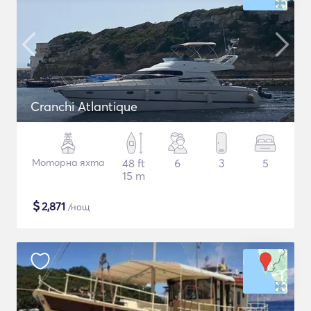
Cranchi Atlantique
Моторна яхта
48 ft
6
3
5
15 m
$
2,871
/нощ