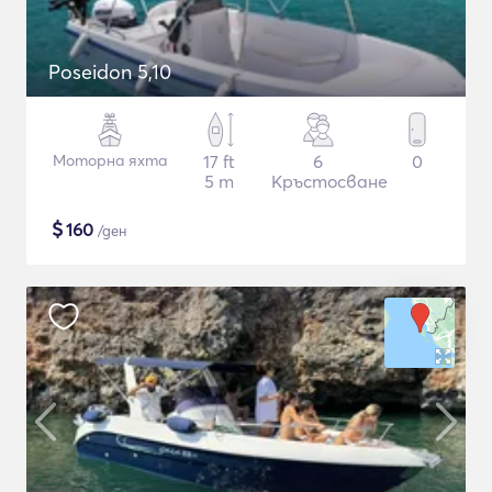
Poseidon 5,10
Моторна яхта
17 ft
6
0
5 m
Кръстосване
$
160
/ден