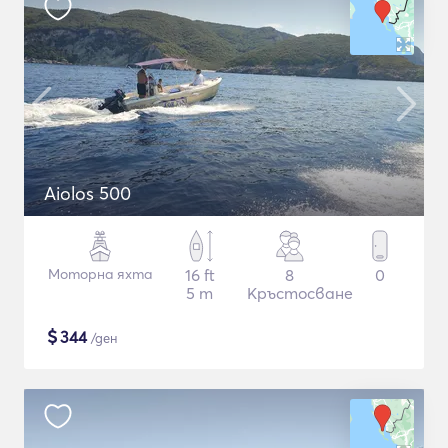
Aiolos 500
Моторна яхта
16 ft
8
0
5 m
Кръстосване
$
344
/ден