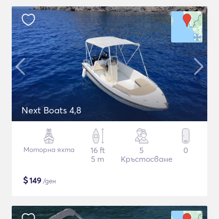
Next Boats 4,8
Моторна яхта
16 ft
5
0
5 m
Кръстосване
$
149
/ден