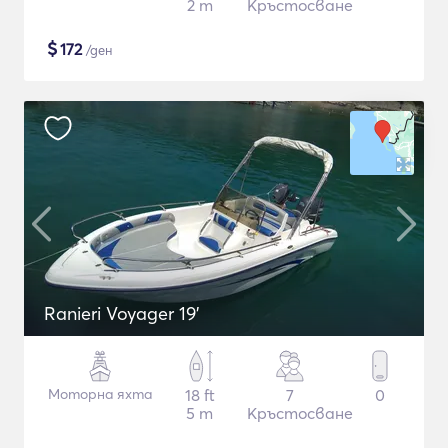
2 m
Кръстосване
$
172
/ден
Ranieri Voyager 19'
Моторна яхта
18 ft
7
0
5 m
Кръстосване