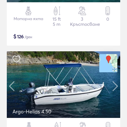
Моторна яхта
15 ft
3
0
5 m
Кръстосване
$
126
/ден
Argo-Hellas 4.50