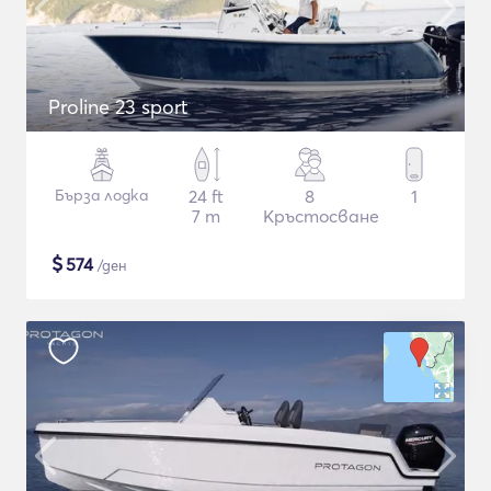
Proline 23 sport
Бърза лодка
24 ft
8
1
7 m
Кръстосване
$
574
/ден