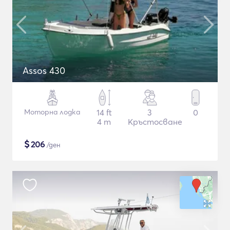
Assos 430
Моторна лодка
14 ft
3
0
4 m
Кръстосване
$
206
/ден