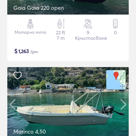
Gaia Gaia 220 open
Моторна яхта
22 ft
9
0
7 m
Кръстосване
$
1,263
/ден
Marinco 4,50