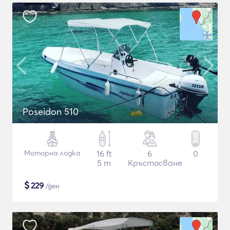
Poseidon 510
Моторна лодка
16 ft
6
0
5 m
Кръстосване
$
229
/ден