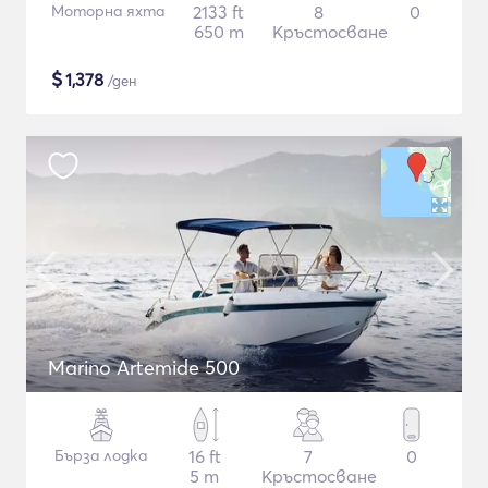
Моторна яхта
2133 ft
8
0
650 m
Кръстосване
$
1,378
/ден
Marino Artemide 500
Бърза лодка
16 ft
7
0
5 m
Кръстосване