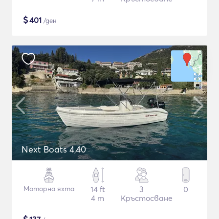
$
401
/ден
Next Boats 4,40
Моторна яхта
14 ft
3
0
4 m
Кръстосване